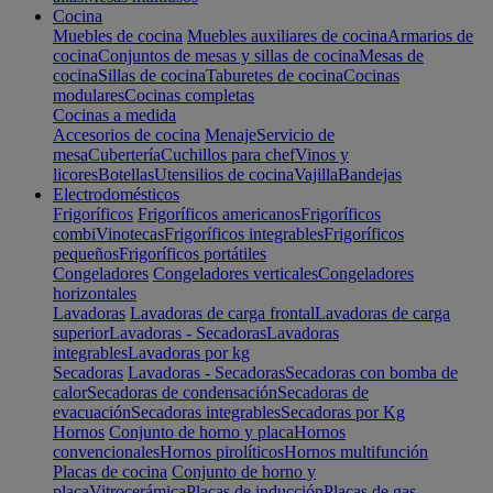
Cocina
Muebles de cocina
Muebles auxiliares de cocina
Armarios de
cocina
Conjuntos de mesas y sillas de cocina
Mesas de
cocina
Sillas de cocina
Taburetes de cocina
Cocinas
modulares
Cocinas completas
Cocinas a medida
Accesorios de cocina
Menaje
Servicio de
mesa
Cubertería
Cuchillos para chef
Vinos y
licores
Botellas
Utensilios de cocina
Vajilla
Bandejas
Electrodomésticos
Frigoríficos
Frigoríficos americanos
Frigoríficos
combi
Vinotecas
Frigoríficos integrables
Frigoríficos
pequeños
Frigoríficos portátiles
Congeladores
Congeladores verticales
Congeladores
horizontales
Lavadoras
Lavadoras de carga frontal
Lavadoras de carga
superior
Lavadoras - Secadoras
Lavadoras
integrables
Lavadoras por kg
Secadoras
Lavadoras - Secadoras
Secadoras con bomba de
calor
Secadoras de condensación
Secadoras de
evacuación
Secadoras integrables
Secadoras por Kg
Hornos
Conjunto de horno y placa
Hornos
convencionales
Hornos pirolíticos
Hornos multifunción
Placas de cocina
Conjunto de horno y
placa
Vitrocerámica
Placas de inducción
Placas de gas