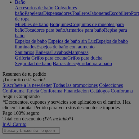
Baño
Accesorios de baño
Colgadores
baño
Papeleras
Dispensadores
Toalleros
Jaboneras
Escobillero
Port
de ropa
Muebles de baño
Botiquines
Conjuntos de muebles para
baño
Tocadores para baño
Armarios para baño
Repisa para
baño
Espejos de baño
Espejos de baño sin Luz
Espejos de baño
iluminados
Espejos de baño con aumento
Sanitarios
Bañeras
Lavabos
Mamparas
Grifería
Grifos para cocina
Grifos para ducha
Seguridad de baño
Barras de seguridad para baño
Resumen de tu pedido
¡Tu carrito está vacío!
Suscríbete a la newsletter
Todas las promociones
Colecciones
Conforama
Tarjeta Conforama
Financiación
Catálogos Conforama
Seguir Comprando
*Descuentos, cupones y servicios son aplicados en el carrito. Haz
clic en Tramitar Pedido para ver estos descuentos e importes
Pago 100% seguro
Total con descuento
(IVA incluido*)
Ir Al Carrito