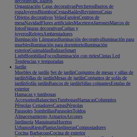
decorativas
Cuadros
Organización
Cajas decorativas
Percheros
Burros de
ropa
Joyeros
Biombos
Cestas
Baúles
Revisteros
Cajas
Objetos decorativos
Velas
Faroles
Centros de
mesa
Navidad
Flores artificiales
Maceteros
Jarrones
Marcos de
fotos
Figuras decorativas
Cajitas y
joyeros
Relojes
Ambientadores
Iluminación
Lámparas
Iluminación decorativa
Iluminación para
muebles
Iluminación para dormitorio
Iluminación
exterior
Guirnaldas
Balizas
Smart
Light
Bombillas
Focos
Iluminación con rieles
Cintas Led
Tendencias y temporadas
Jardín
Muebles de jardín
Set de jardín
Conjuntos de mesas y sillas de
jardín
Sillas de jardín
Mesas de jardín
Conjuntos de sofás de
jardín
Sofás jardín
Bancos de jardín
Sillas colgantes
Estufas de
exterior
Hamacas y tumbonas
Accesorios
Balancines
Tumbonas
Hamacas
Columpios
Pérgolas
Cenadores
Carpas
Pérgolas
Parasoles
Sombrillas
Parasoles
Toldos
Almacenamiento
Armarios
Arcones
Jardinería
Maquinaria
Huertos
Urbanos
Riego
Plantas
Jardineras
Compostadores
Cocina
Barbacoas
Cocina de exterior