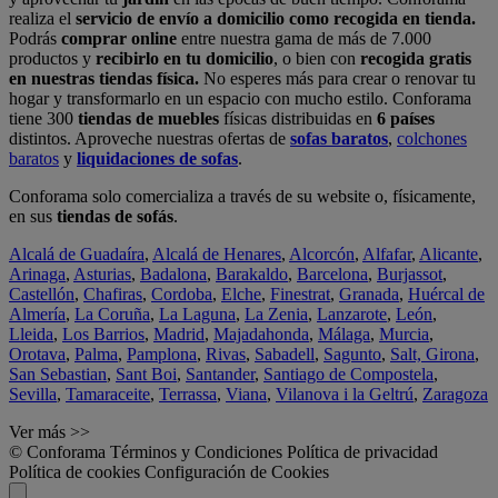
realiza el
servicio de envío a domicilio como recogida en tienda.
Podrás
comprar online
entre nuestra gama de más de 7.000
productos y
recibirlo en tu domicilio
, o bien con
recogida gratis
en nuestras tiendas física.
No esperes más para crear o renovar tu
hogar y transformarlo en un espacio con mucho estilo. Conforama
tiene 300
tiendas de muebles
físicas distribuidas en
6 países
distintos. Aproveche nuestras ofertas de
sofas baratos
,
colchones
baratos
y
liquidaciones de sofas
.
Conforama solo comercializa a través de su website o, físicamente,
en sus
tiendas de sofás
.
Alcalá de Guadaíra
,
Alcalá de Henares
,
Alcorcón
,
Alfafar
,
Alicante
,
Arinaga
,
Asturias
,
Badalona
,
Barakaldo
,
Barcelona
,
Burjassot
,
Castellón
,
Chafiras
,
Cordoba
,
Elche
,
Finestrat
,
Granada
,
Huércal de
Almería
,
La Coruña
,
La Laguna
,
La Zenia
,
Lanzarote
,
León
,
Lleida
,
Los Barrios
,
Madrid
,
Majadahonda
,
Málaga
,
Murcia
,
Orotava
,
Palma
,
Pamplona
,
Rivas
,
Sabadell
,
Sagunto
,
Salt, Girona
,
San Sebastian
,
Sant Boi
,
Santander
,
Santiago de Compostela
,
Sevilla
,
Tamaraceite
,
Terrassa
,
Viana
,
Vilanova i la Geltrú
,
Zaragoza
Ver más >>
© Conforama
Términos y Condiciones
Política de privacidad
Política de cookies
Configuración de Cookies