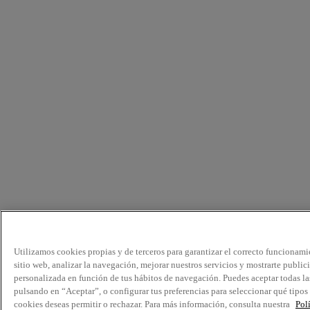
Utilizamos cookies propias y de terceros para garantizar el correcto funcionami
sitio web, analizar la navegación, mejorar nuestros servicios y mostrarte public
personalizada en función de tus hábitos de navegación. Puedes aceptar todas la
pulsando en “Aceptar”, o configurar tus preferencias para seleccionar qué tipos
cookies deseas permitir o rechazar. Para más información, consulta nuestra
Pol