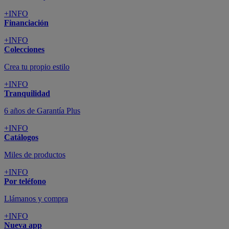
+INFO
Financiación
+INFO
Colecciones
Crea tu propio estilo
+INFO
Tranquilidad
6 años de Garantía Plus
+INFO
Catálogos
Miles de productos
+INFO
Por teléfono
Llámanos y compra
+INFO
Nueva app