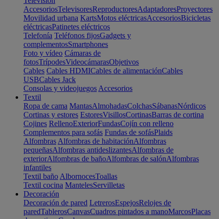
Televisión
Accesorios
Televisores
Reproductores
Adaptadores
Proyectores
Movilidad urbana
Karts
Motos eléctricas
Accesorios
Bicicletas
eléctricas
Patinetes eléctricos
Telefonía
Teléfonos fijos
Gadgets y
complementos
Smartphones
Foto y vídeo
Cámaras de
fotos
Trípodes
Videocámaras
Objetivos
Cables
Cables HDMI
Cables de alimentación
Cables
USB
Cables Jack
Consolas y videojuegos
Accesorios
Textil
Ropa de cama
Mantas
Almohadas
Colchas
Sábanas
Nórdicos
Cortinas y estores
Estores
Visillos
Cortinas
Barras de cortina
Cojines
Relleno
Exterior
Fundas
Cojín con relleno
Complementos para sofás
Fundas de sofás
Plaids
Alfombras
Alfombras de habitación
Alfombras
pequeñas
Alfombras antideslizantes
Alfombras de
exterior
Alfombras de baño
Alfombras de salón
Alfombras
infantiles
Textil baño
Albornoces
Toallas
Textil cocina
Manteles
Servilletas
Decoración
Decoración de pared
Letreros
Espejos
Relojes de
pared
Tableros
Canvas
Cuadros pintados a mano
Marcos
Placas