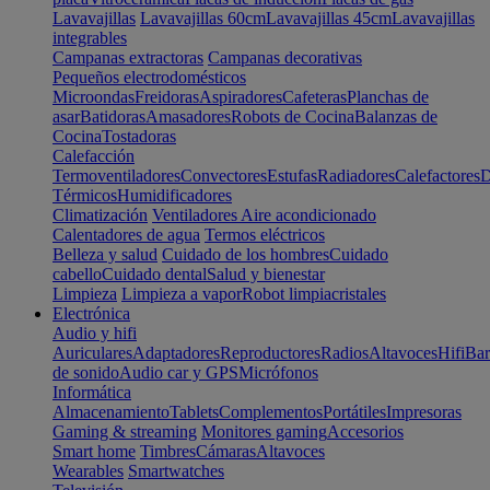
Lavavajillas
Lavavajillas 60cm
Lavavajillas 45cm
Lavavajillas
integrables
Campanas extractoras
Campanas decorativas
Pequeños electrodomésticos
Microondas
Freidoras
Aspiradores
Cafeteras
Planchas de
asar
Batidoras
Amasadores
Robots de Cocina
Balanzas de
Cocina
Tostadoras
Calefacción
Termoventiladores
Convectores
Estufas
Radiadores
Calefactores
D
Térmicos
Humidificadores
Climatización
Ventiladores
Aire acondicionado
Calentadores de agua
Termos eléctricos
Belleza y salud
Cuidado de los hombres
Cuidado
cabello
Cuidado dental
Salud y bienestar
Limpieza
Limpieza a vapor
Robot limpiacristales
Electrónica
Audio y hifi
Auriculares
Adaptadores
Reproductores
Radios
Altavoces
Hifi
Bar
de sonido
Audio car y GPS
Micrófonos
Informática
Almacenamiento
Tablets
Complementos
Portátiles
Impresoras
Gaming & streaming
Monitores gaming
Accesorios
Smart home
Timbres
Cámaras
Altavoces
Wearables
Smartwatches