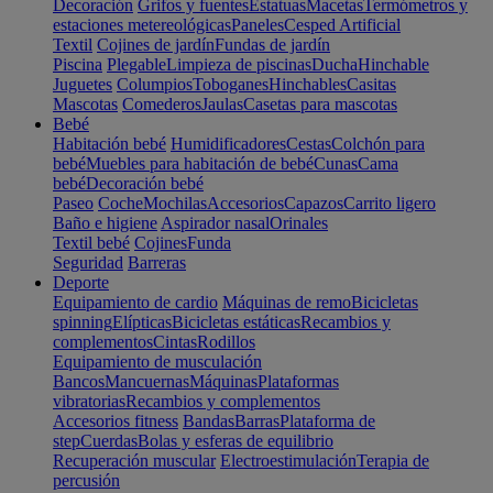
Decoración
Grifos y fuentes
Estatuas
Macetas
Termómetros y
estaciones metereológicas
Paneles
Cesped Artificial
Textil
Cojines de jardín
Fundas de jardín
Piscina
Plegable
Limpieza de piscinas
Ducha
Hinchable
Juguetes
Columpios
Toboganes
Hinchables
Casitas
Mascotas
Comederos
Jaulas
Casetas para mascotas
Bebé
Habitación bebé
Humidificadores
Cestas
Colchón para
bebé
Muebles para habitación de bebé
Cunas
Cama
bebé
Decoración bebé
Paseo
Coche
Mochilas
Accesorios
Capazos
Carrito ligero
Baño e higiene
Aspirador nasal
Orinales
Textil bebé
Cojines
Funda
Seguridad
Barreras
Deporte
Equipamiento de cardio
Máquinas de remo
Bicicletas
spinning
Elípticas
Bicicletas estáticas
Recambios y
complementos
Cintas
Rodillos
Equipamiento de musculación
Bancos
Mancuernas
Máquinas
Plataformas
vibratorias
Recambios y complementos
Accesorios fitness
Bandas
Barras
Plataforma de
step
Cuerdas
Bolas y esferas de equilibrio
Recuperación muscular
Electroestimulación
Terapia de
percusión