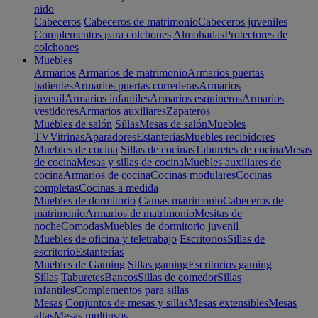
nido
Cabeceros
Cabeceros de matrimonio
Cabeceros juveniles
Complementos para colchones
Almohadas
Protectores de
colchones
Muebles
Armarios
Armarios de matrimonio
Armarios puertas
batientes
Armarios puertas correderas
Armarios
juvenil
Armarios infantiles
Armarios esquineros
Armarios
vestidores
Armarios auxiliares
Zapateros
Muebles de salón
Sillas
Mesas de salón
Muebles
TV
Vitrinas
Aparadores
Estanterias
Muebles recibidores
Muebles de cocina
Sillas de cocinas
Taburetes de cocina
Mesas
de cocina
Mesas y sillas de cocina
Muebles auxiliares de
cocina
Armarios de cocina
Cocinas modulares
Cocinas
completas
Cocinas a medida
Muebles de dormitorio
Camas matrimonio
Cabeceros de
matrimonio
Armarios de matrimonio
Mesitas de
noche
Comodas
Muebles de dormitorio juvenil
Muebles de oficina y teletrabajo
Escritorios
Sillas de
escritorio
Estanterías
Muebles de Gaming
Sillas gaming
Escritorios gaming
Sillas
Taburetes
Bancos
Sillas de comedor
Sillas
infantiles
Complementos para sillas
Mesas
Conjuntos de mesas y sillas
Mesas extensibles
Mesas
altas
Mesas multiusos