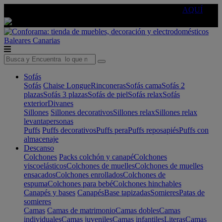
🔵Cambia tu electro con
-10% EXTRA
de descuento ☑️
AQUÍ
Baleares
Canarias
Sofás
Sofás
Chaise Longue
Rinconeras
Sofás cama
Sofás 2
plazas
Sofás 3 plazas
Sofás de piel
Sofás relax
Sofás
exterior
Divanes
Sillones
Sillones decorativos
Sillones relax
Sillones relax
levantapersonas
Puffs
Puffs decorativos
Puffs pera
Puffs reposapiés
Puffs con
almacenaje
Descanso
Colchones
Packs colchón y canapé
Colchones
viscoelásticos
Colchones de muelles
Colchones de muelles
ensacados
Colchones enrollados
Colchones de
espuma
Colchones para bebé
Colchones hinchables
Canapés y bases
Canapés
Base tapizadas
Somieres
Patas de
somieres
Camas
Camas de matrimonio
Camas dobles
Camas
individuales
Camas juveniles
Camas infantiles
Literas
Camas