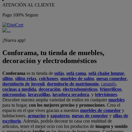
ATENCIÓN AL CLIENTE
Pago 100% Seguro
¡Nueva app!
Conforama, tu tienda de muebles,
decoración y electrodomésticos
Conforama
es tu tienda de
sofás
,
sofá cama
,
sofá chaise longue
,
sillón
,
sillón relax
,
colchones
,
muebles de salón
,
mesas comedor
,
dormitorio de juvenil
,
dormitorio de matrimonio
,
canapés
,
cocinas a medida
,
decoración
,
electrodomésticos
,
frigoríficos
,
microondas
,
lavavajillas
,
lavadora secadora
, y
televisiones
.
Descubre nuestra amplia variedad de estilos en cualquier
muebles
para tu hogar,
con los mejores precios y promociones
. Crea el
espacio en el que vives gracias a nuestros
muebles de comedor
y
habitaciones,
armarios
y
zapateros
,
mesas de comedor
y
sillas de
escritorio
. Además, podrás decorar tu casa con multitud de
artículos, tener el mejor ocio con los productos de
imagen y sonido
y aprovechar tu
jardín
en las épocas de buen tiempo. Conforama