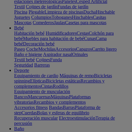
estaciones metereológicas
Paneles
Cesped Artificial
Textil
Cojines de jardín
Fundas de jardín
Piscina
Plegable
Limpieza de piscinas
Ducha
Hinchable
Juguetes
Columpios
Toboganes
Hinchables
Casitas
Mascotas
Comederos
Jaulas
Casetas para mascotas
Bebé
Habitación bebé
Humidificadores
Cestas
Colchón para
bebé
Muebles para habitación de bebé
Cunas
Cama
bebé
Decoración bebé
Paseo
Coche
Mochilas
Accesorios
Capazos
Carrito ligero
Baño e higiene
Aspirador nasal
Orinales
Textil bebé
Cojines
Funda
Seguridad
Barreras
Deporte
Equipamiento de cardio
Máquinas de remo
Bicicletas
spinning
Elípticas
Bicicletas estáticas
Recambios y
complementos
Cintas
Rodillos
Equipamiento de musculación
Bancos
Mancuernas
Máquinas
Plataformas
vibratorias
Recambios y complementos
Accesorios fitness
Bandas
Barras
Plataforma de
step
Cuerdas
Bolas y esferas de equilibrio
Recuperación muscular
Electroestimulación
Terapia de
percusión
Baño