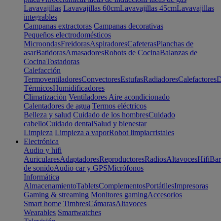
Lavavajillas
Lavavajillas 60cm
Lavavajillas 45cm
Lavavajillas
integrables
Campanas extractoras
Campanas decorativas
Pequeños electrodomésticos
Microondas
Freidoras
Aspiradores
Cafeteras
Planchas de
asar
Batidoras
Amasadores
Robots de Cocina
Balanzas de
Cocina
Tostadoras
Calefacción
Termoventiladores
Convectores
Estufas
Radiadores
Calefactores
D
Térmicos
Humidificadores
Climatización
Ventiladores
Aire acondicionado
Calentadores de agua
Termos eléctricos
Belleza y salud
Cuidado de los hombres
Cuidado
cabello
Cuidado dental
Salud y bienestar
Limpieza
Limpieza a vapor
Robot limpiacristales
Electrónica
Audio y hifi
Auriculares
Adaptadores
Reproductores
Radios
Altavoces
Hifi
Bar
de sonido
Audio car y GPS
Micrófonos
Informática
Almacenamiento
Tablets
Complementos
Portátiles
Impresoras
Gaming & streaming
Monitores gaming
Accesorios
Smart home
Timbres
Cámaras
Altavoces
Wearables
Smartwatches