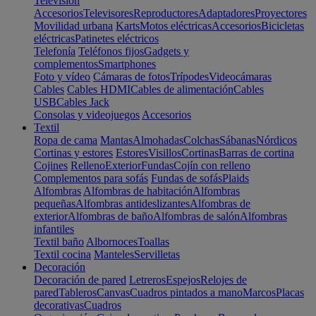
Televisión
Accesorios
Televisores
Reproductores
Adaptadores
Proyectores
Movilidad urbana
Karts
Motos eléctricas
Accesorios
Bicicletas
eléctricas
Patinetes eléctricos
Telefonía
Teléfonos fijos
Gadgets y
complementos
Smartphones
Foto y vídeo
Cámaras de fotos
Trípodes
Videocámaras
Cables
Cables HDMI
Cables de alimentación
Cables
USB
Cables Jack
Consolas y videojuegos
Accesorios
Textil
Ropa de cama
Mantas
Almohadas
Colchas
Sábanas
Nórdicos
Cortinas y estores
Estores
Visillos
Cortinas
Barras de cortina
Cojines
Relleno
Exterior
Fundas
Cojín con relleno
Complementos para sofás
Fundas de sofás
Plaids
Alfombras
Alfombras de habitación
Alfombras
pequeñas
Alfombras antideslizantes
Alfombras de
exterior
Alfombras de baño
Alfombras de salón
Alfombras
infantiles
Textil baño
Albornoces
Toallas
Textil cocina
Manteles
Servilletas
Decoración
Decoración de pared
Letreros
Espejos
Relojes de
pared
Tableros
Canvas
Cuadros pintados a mano
Marcos
Placas
decorativas
Cuadros