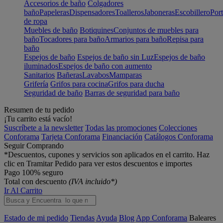
Accesorios de baño
Colgadores
baño
Papeleras
Dispensadores
Toalleros
Jaboneras
Escobillero
Port
de ropa
Muebles de baño
Botiquines
Conjuntos de muebles para
baño
Tocadores para baño
Armarios para baño
Repisa para
baño
Espejos de baño
Espejos de baño sin Luz
Espejos de baño
iluminados
Espejos de baño con aumento
Sanitarios
Bañeras
Lavabos
Mamparas
Grifería
Grifos para cocina
Grifos para ducha
Seguridad de baño
Barras de seguridad para baño
Resumen de tu pedido
¡Tu carrito está vacío!
Suscríbete a la newsletter
Todas las promociones
Colecciones
Conforama
Tarjeta Conforama
Financiación
Catálogos Conforama
Seguir Comprando
*Descuentos, cupones y servicios son aplicados en el carrito. Haz
clic en Tramitar Pedido para ver estos descuentos e importes
Pago 100% seguro
Total con descuento
(IVA incluido*)
Ir Al Carrito
Estado de mi pedido
Tiendas
Ayuda
Blog
App Conforama
Baleares