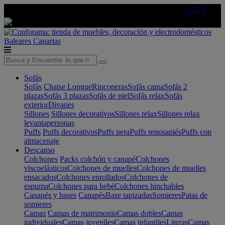
🔵Cambia tu electro con
-10% EXTRA
de descuento ☑️
AQUÍ
Baleares
Canarias
Sofás
Sofás
Chaise Longue
Rinconeras
Sofás cama
Sofás 2
plazas
Sofás 3 plazas
Sofás de piel
Sofás relax
Sofás
exterior
Divanes
Sillones
Sillones decorativos
Sillones relax
Sillones relax
levantapersonas
Puffs
Puffs decorativos
Puffs pera
Puffs reposapiés
Puffs con
almacenaje
Descanso
Colchones
Packs colchón y canapé
Colchones
viscoelásticos
Colchones de muelles
Colchones de muelles
ensacados
Colchones enrollados
Colchones de
espuma
Colchones para bebé
Colchones hinchables
Canapés y bases
Canapés
Base tapizadas
Somieres
Patas de
somieres
Camas
Camas de matrimonio
Camas dobles
Camas
individuales
Camas juveniles
Camas infantiles
Literas
Camas