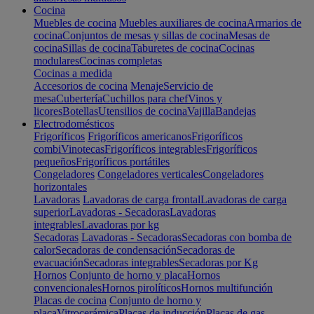
Cocina
Muebles de cocina
Muebles auxiliares de cocina
Armarios de
cocina
Conjuntos de mesas y sillas de cocina
Mesas de
cocina
Sillas de cocina
Taburetes de cocina
Cocinas
modulares
Cocinas completas
Cocinas a medida
Accesorios de cocina
Menaje
Servicio de
mesa
Cubertería
Cuchillos para chef
Vinos y
licores
Botellas
Utensilios de cocina
Vajilla
Bandejas
Electrodomésticos
Frigoríficos
Frigoríficos americanos
Frigoríficos
combi
Vinotecas
Frigoríficos integrables
Frigoríficos
pequeños
Frigoríficos portátiles
Congeladores
Congeladores verticales
Congeladores
horizontales
Lavadoras
Lavadoras de carga frontal
Lavadoras de carga
superior
Lavadoras - Secadoras
Lavadoras
integrables
Lavadoras por kg
Secadoras
Lavadoras - Secadoras
Secadoras con bomba de
calor
Secadoras de condensación
Secadoras de
evacuación
Secadoras integrables
Secadoras por Kg
Hornos
Conjunto de horno y placa
Hornos
convencionales
Hornos pirolíticos
Hornos multifunción
Placas de cocina
Conjunto de horno y
placa
Vitrocerámica
Placas de inducción
Placas de gas