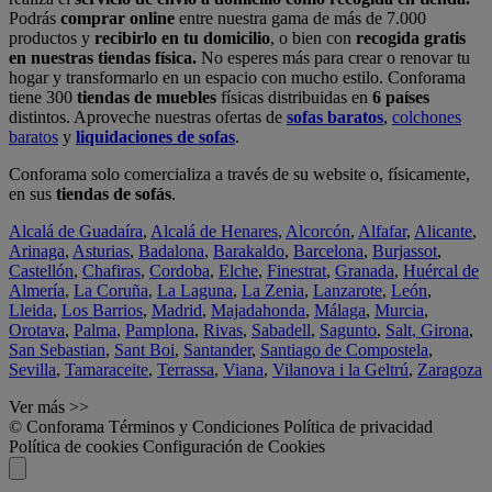
Podrás
comprar online
entre nuestra gama de más de 7.000
productos y
recibirlo en tu domicilio
, o bien con
recogida gratis
en nuestras tiendas física.
No esperes más para crear o renovar tu
hogar y transformarlo en un espacio con mucho estilo. Conforama
tiene 300
tiendas de muebles
físicas distribuidas en
6 países
distintos. Aproveche nuestras ofertas de
sofas baratos
,
colchones
baratos
y
liquidaciones de sofas
.
Conforama solo comercializa a través de su website o, físicamente,
en sus
tiendas de sofás
.
Alcalá de Guadaíra
,
Alcalá de Henares
,
Alcorcón
,
Alfafar
,
Alicante
,
Arinaga
,
Asturias
,
Badalona
,
Barakaldo
,
Barcelona
,
Burjassot
,
Castellón
,
Chafiras
,
Cordoba
,
Elche
,
Finestrat
,
Granada
,
Huércal de
Almería
,
La Coruña
,
La Laguna
,
La Zenia
,
Lanzarote
,
León
,
Lleida
,
Los Barrios
,
Madrid
,
Majadahonda
,
Málaga
,
Murcia
,
Orotava
,
Palma
,
Pamplona
,
Rivas
,
Sabadell
,
Sagunto
,
Salt, Girona
,
San Sebastian
,
Sant Boi
,
Santander
,
Santiago de Compostela
,
Sevilla
,
Tamaraceite
,
Terrassa
,
Viana
,
Vilanova i la Geltrú
,
Zaragoza
Ver más >>
© Conforama
Términos y Condiciones
Política de privacidad
Política de cookies
Configuración de Cookies