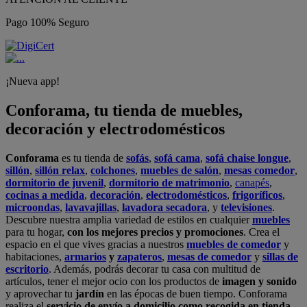
Pago 100% Seguro
¡Nueva app!
Conforama, tu tienda de muebles,
decoración y electrodomésticos
Conforama
es tu tienda de
sofás
,
sofá cama
,
sofá chaise longue
,
sillón
,
sillón relax
,
colchones
,
muebles de salón
,
mesas comedor
,
dormitorio de juvenil
,
dormitorio de matrimonio
,
canapés
,
cocinas a medida
,
decoración
,
electrodomésticos
,
frigoríficos
,
microondas
,
lavavajillas
,
lavadora secadora
, y
televisiones
.
Descubre nuestra amplia variedad de estilos en cualquier
muebles
para tu hogar,
con los mejores precios y promociones
. Crea el
espacio en el que vives gracias a nuestros
muebles de comedor
y
habitaciones,
armarios
y
zapateros
,
mesas de comedor
y
sillas de
escritorio
. Además, podrás decorar tu casa con multitud de
artículos, tener el mejor ocio con los productos de
imagen y sonido
y aprovechar tu
jardín
en las épocas de buen tiempo. Conforama
realiza el
servicio de envío a domicilio como recogida en tienda.