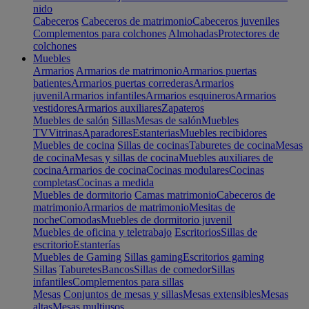
nido
Cabeceros
Cabeceros de matrimonio
Cabeceros juveniles
Complementos para colchones
Almohadas
Protectores de
colchones
Muebles
Armarios
Armarios de matrimonio
Armarios puertas
batientes
Armarios puertas correderas
Armarios
juvenil
Armarios infantiles
Armarios esquineros
Armarios
vestidores
Armarios auxiliares
Zapateros
Muebles de salón
Sillas
Mesas de salón
Muebles
TV
Vitrinas
Aparadores
Estanterias
Muebles recibidores
Muebles de cocina
Sillas de cocinas
Taburetes de cocina
Mesas
de cocina
Mesas y sillas de cocina
Muebles auxiliares de
cocina
Armarios de cocina
Cocinas modulares
Cocinas
completas
Cocinas a medida
Muebles de dormitorio
Camas matrimonio
Cabeceros de
matrimonio
Armarios de matrimonio
Mesitas de
noche
Comodas
Muebles de dormitorio juvenil
Muebles de oficina y teletrabajo
Escritorios
Sillas de
escritorio
Estanterías
Muebles de Gaming
Sillas gaming
Escritorios gaming
Sillas
Taburetes
Bancos
Sillas de comedor
Sillas
infantiles
Complementos para sillas
Mesas
Conjuntos de mesas y sillas
Mesas extensibles
Mesas
altas
Mesas multiusos