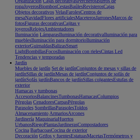
Organización
Cajas decorativas
Percheros
Burros de
ropa
Joyeros
Biombos
Cestas
Baúles
Revisteros
Cajas
Objetos decorativos
Velas
Faroles
Centros de
mesa
Navidad
Flores artificiales
Maceteros
Jarrones
Marcos de
fotos
Figuras decorativas
Cajitas y
joyeros
Relojes
Ambientadores
Iluminación
Lámparas
Iluminación decorativa
Iluminación para
muebles
Iluminación para dormitorio
Iluminación
exterior
Guirnaldas
Balizas
Smart
Light
Bombillas
Focos
Iluminación con rieles
Cintas Led
Tendencias y temporadas
Jardín
Muebles de jardín
Set de jardín
Conjuntos de mesas y sillas de
jardín
Sillas de jardín
Mesas de jardín
Conjuntos de sofás de
jardín
Sofás jardín
Bancos de jardín
Sillas colgantes
Estufas de
exterior
Hamacas y tumbonas
Accesorios
Balancines
Tumbonas
Hamacas
Columpios
Pérgolas
Cenadores
Carpas
Pérgolas
Parasoles
Sombrillas
Parasoles
Toldos
Almacenamiento
Armarios
Arcones
Jardinería
Maquinaria
Huertos
Urbanos
Riego
Plantas
Jardineras
Compostadores
Cocina
Barbacoas
Cocina de exterior
Decoración
Grifos y fuentes
Estatuas
Macetas
Termómetros y