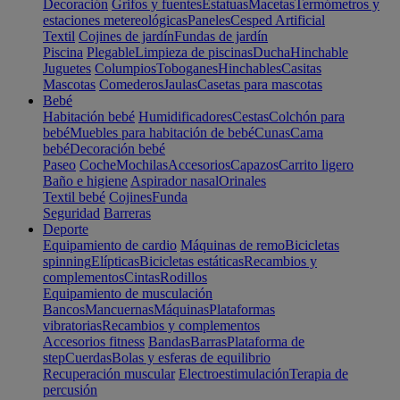
Decoración
Grifos y fuentes
Estatuas
Macetas
Termómetros y
estaciones metereológicas
Paneles
Cesped Artificial
Textil
Cojines de jardín
Fundas de jardín
Piscina
Plegable
Limpieza de piscinas
Ducha
Hinchable
Juguetes
Columpios
Toboganes
Hinchables
Casitas
Mascotas
Comederos
Jaulas
Casetas para mascotas
Bebé
Habitación bebé
Humidificadores
Cestas
Colchón para
bebé
Muebles para habitación de bebé
Cunas
Cama
bebé
Decoración bebé
Paseo
Coche
Mochilas
Accesorios
Capazos
Carrito ligero
Baño e higiene
Aspirador nasal
Orinales
Textil bebé
Cojines
Funda
Seguridad
Barreras
Deporte
Equipamiento de cardio
Máquinas de remo
Bicicletas
spinning
Elípticas
Bicicletas estáticas
Recambios y
complementos
Cintas
Rodillos
Equipamiento de musculación
Bancos
Mancuernas
Máquinas
Plataformas
vibratorias
Recambios y complementos
Accesorios fitness
Bandas
Barras
Plataforma de
step
Cuerdas
Bolas y esferas de equilibrio
Recuperación muscular
Electroestimulación
Terapia de
percusión