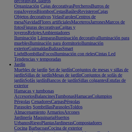
decorativas
Cuadros
Organización
Cajas decorativas
Percheros
Burros de
ropa
Joyeros
Biombos
Cestas
Baúles
Revisteros
Cajas
Objetos decorativos
Velas
Faroles
Centros de
mesa
Navidad
Flores artificiales
Maceteros
Jarrones
Marcos de
fotos
Figuras decorativas
Cajitas y
joyeros
Relojes
Ambientadores
Iluminación
Lámparas
Iluminación decorativa
Iluminación para
muebles
Iluminación para dormitorio
Iluminación
exterior
Guirnaldas
Balizas
Smart
Light
Bombillas
Focos
Iluminación con rieles
Cintas Led
Tendencias y temporadas
Jardín
Muebles de jardín
Set de jardín
Conjuntos de mesas y sillas de
jardín
Sillas de jardín
Mesas de jardín
Conjuntos de sofás de
jardín
Sofás jardín
Bancos de jardín
Sillas colgantes
Estufas de
exterior
Hamacas y tumbonas
Accesorios
Balancines
Tumbonas
Hamacas
Columpios
Pérgolas
Cenadores
Carpas
Pérgolas
Parasoles
Sombrillas
Parasoles
Toldos
Almacenamiento
Armarios
Arcones
Jardinería
Maquinaria
Huertos
Urbanos
Riego
Plantas
Jardineras
Compostadores
Cocina
Barbacoas
Cocina de exterior