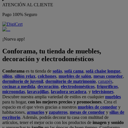
ATENCIÓN AL CLIENTE
Pago 100% Seguro
¡Nueva app!
Conforama, tu tienda de muebles,
decoración y electrodomésticos
Conforama
es tu tienda de
sofás
,
sofá cama
,
sofá chaise longue
,
sillón
,
sillón relax
,
colchones
,
muebles de salón
,
mesas comedor
,
dormitorio de juvenil
,
dormitorio de matrimonio
,
canapés
,
cocinas a medida
,
decoración
,
electrodomésticos
,
frigoríficos
,
microondas
,
lavavajillas
,
lavadora secadora
, y
televisiones
.
Descubre nuestra amplia variedad de estilos en cualquier
muebles
para tu hogar,
con los mejores precios y promociones
. Crea el
espacio en el que vives gracias a nuestros
muebles de comedor
y
habitaciones,
armarios
y
zapateros
,
mesas de comedor
y
sillas de
escritorio
. Además, podrás decorar tu casa con multitud de
artículos, tener el mejor ocio con los productos de
imagen y sonido
y aprovechar tu
jardín
en las épocas de buen tiempo. Conforama