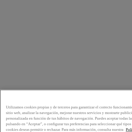
Utilizamos cookies propias y de terceros para garantizar el correcto funcionami
sitio web, analizar la navegación, mejorar nuestros servicios y mostrarte public
personalizada en función de tus hábitos de navegación. Puedes aceptar todas la
pulsando en “Aceptar”, o configurar tus preferencias para seleccionar qué tipos
cookies deseas permitir o rechazar. Para más información, consulta nuestra
Pol