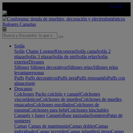
🔵Cambia tu electro con
-10% EXTRA
de descuento ☑️
AQUÍ
Baleares
Canarias
Sofás
Sofás
Chaise Longue
Rinconeras
Sofás cama
Sofás 2
plazas
Sofás 3 plazas
Sofás de piel
Sofás relax
Sofás
exterior
Divanes
Sillones
Sillones decorativos
Sillones relax
Sillones relax
levantapersonas
Puffs
Puffs decorativos
Puffs pera
Puffs reposapiés
Puffs con
almacenaje
Descanso
Colchones
Packs colchón y canapé
Colchones
viscoelásticos
Colchones de muelles
Colchones de muelles
ensacados
Colchones enrollados
Colchones de
espuma
Colchones para bebé
Colchones hinchables
Canapés y bases
Canapés
Base tapizadas
Somieres
Patas de
somieres
Camas
Camas de matrimonio
Camas dobles
Camas
individuales
Camas juveniles
Camas infantiles
Literas
Camas