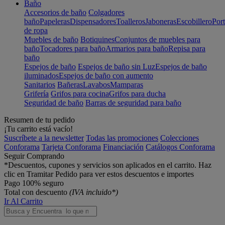
Baño
Accesorios de baño
Colgadores
baño
Papeleras
Dispensadores
Toalleros
Jaboneras
Escobillero
Port
de ropa
Muebles de baño
Botiquines
Conjuntos de muebles para
baño
Tocadores para baño
Armarios para baño
Repisa para
baño
Espejos de baño
Espejos de baño sin Luz
Espejos de baño
iluminados
Espejos de baño con aumento
Sanitarios
Bañeras
Lavabos
Mamparas
Grifería
Grifos para cocina
Grifos para ducha
Seguridad de baño
Barras de seguridad para baño
Resumen de tu pedido
¡Tu carrito está vacío!
Suscríbete a la newsletter
Todas las promociones
Colecciones
Conforama
Tarjeta Conforama
Financiación
Catálogos Conforama
Seguir Comprando
*Descuentos, cupones y servicios son aplicados en el carrito. Haz
clic en Tramitar Pedido para ver estos descuentos e importes
Pago 100% seguro
Total con descuento
(IVA incluido*)
Ir Al Carrito