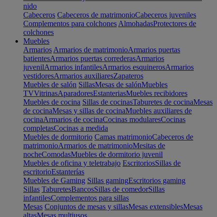
nido
Cabeceros
Cabeceros de matrimonio
Cabeceros juveniles
Complementos para colchones
Almohadas
Protectores de
colchones
Muebles
Armarios
Armarios de matrimonio
Armarios puertas
batientes
Armarios puertas correderas
Armarios
juvenil
Armarios infantiles
Armarios esquineros
Armarios
vestidores
Armarios auxiliares
Zapateros
Muebles de salón
Sillas
Mesas de salón
Muebles
TV
Vitrinas
Aparadores
Estanterias
Muebles recibidores
Muebles de cocina
Sillas de cocinas
Taburetes de cocina
Mesas
de cocina
Mesas y sillas de cocina
Muebles auxiliares de
cocina
Armarios de cocina
Cocinas modulares
Cocinas
completas
Cocinas a medida
Muebles de dormitorio
Camas matrimonio
Cabeceros de
matrimonio
Armarios de matrimonio
Mesitas de
noche
Comodas
Muebles de dormitorio juvenil
Muebles de oficina y teletrabajo
Escritorios
Sillas de
escritorio
Estanterías
Muebles de Gaming
Sillas gaming
Escritorios gaming
Sillas
Taburetes
Bancos
Sillas de comedor
Sillas
infantiles
Complementos para sillas
Mesas
Conjuntos de mesas y sillas
Mesas extensibles
Mesas
altas
Mesas multiusos