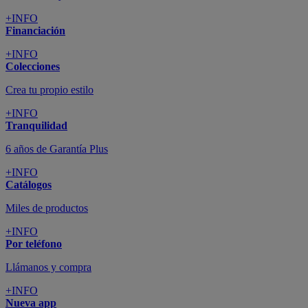
+INFO
Financiación
+INFO
Colecciones
Crea tu propio estilo
+INFO
Tranquilidad
6 años de Garantía Plus
+INFO
Catálogos
Miles de productos
+INFO
Por teléfono
Llámanos y compra
+INFO
Nueva app