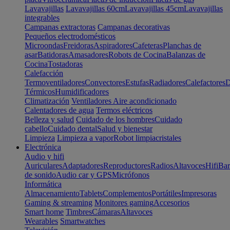
Lavavajillas
Lavavajillas 60cm
Lavavajillas 45cm
Lavavajillas
integrables
Campanas extractoras
Campanas decorativas
Pequeños electrodomésticos
Microondas
Freidoras
Aspiradores
Cafeteras
Planchas de
asar
Batidoras
Amasadores
Robots de Cocina
Balanzas de
Cocina
Tostadoras
Calefacción
Termoventiladores
Convectores
Estufas
Radiadores
Calefactores
D
Térmicos
Humidificadores
Climatización
Ventiladores
Aire acondicionado
Calentadores de agua
Termos eléctricos
Belleza y salud
Cuidado de los hombres
Cuidado
cabello
Cuidado dental
Salud y bienestar
Limpieza
Limpieza a vapor
Robot limpiacristales
Electrónica
Audio y hifi
Auriculares
Adaptadores
Reproductores
Radios
Altavoces
Hifi
Bar
de sonido
Audio car y GPS
Micrófonos
Informática
Almacenamiento
Tablets
Complementos
Portátiles
Impresoras
Gaming & streaming
Monitores gaming
Accesorios
Smart home
Timbres
Cámaras
Altavoces
Wearables
Smartwatches