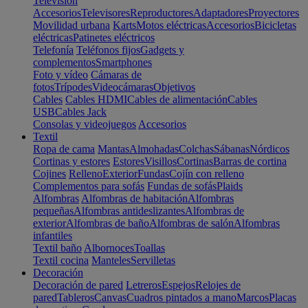
Televisión
Accesorios
Televisores
Reproductores
Adaptadores
Proyectores
Movilidad urbana
Karts
Motos eléctricas
Accesorios
Bicicletas
eléctricas
Patinetes eléctricos
Telefonía
Teléfonos fijos
Gadgets y
complementos
Smartphones
Foto y vídeo
Cámaras de
fotos
Trípodes
Videocámaras
Objetivos
Cables
Cables HDMI
Cables de alimentación
Cables
USB
Cables Jack
Consolas y videojuegos
Accesorios
Textil
Ropa de cama
Mantas
Almohadas
Colchas
Sábanas
Nórdicos
Cortinas y estores
Estores
Visillos
Cortinas
Barras de cortina
Cojines
Relleno
Exterior
Fundas
Cojín con relleno
Complementos para sofás
Fundas de sofás
Plaids
Alfombras
Alfombras de habitación
Alfombras
pequeñas
Alfombras antideslizantes
Alfombras de
exterior
Alfombras de baño
Alfombras de salón
Alfombras
infantiles
Textil baño
Albornoces
Toallas
Textil cocina
Manteles
Servilletas
Decoración
Decoración de pared
Letreros
Espejos
Relojes de
pared
Tableros
Canvas
Cuadros pintados a mano
Marcos
Placas