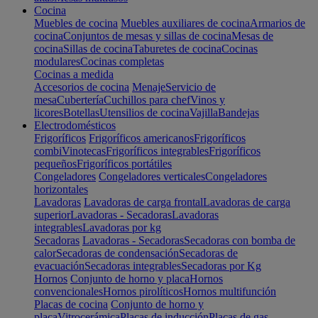
Cocina
Muebles de cocina
Muebles auxiliares de cocina
Armarios de
cocina
Conjuntos de mesas y sillas de cocina
Mesas de
cocina
Sillas de cocina
Taburetes de cocina
Cocinas
modulares
Cocinas completas
Cocinas a medida
Accesorios de cocina
Menaje
Servicio de
mesa
Cubertería
Cuchillos para chef
Vinos y
licores
Botellas
Utensilios de cocina
Vajilla
Bandejas
Electrodomésticos
Frigoríficos
Frigoríficos americanos
Frigoríficos
combi
Vinotecas
Frigoríficos integrables
Frigoríficos
pequeños
Frigoríficos portátiles
Congeladores
Congeladores verticales
Congeladores
horizontales
Lavadoras
Lavadoras de carga frontal
Lavadoras de carga
superior
Lavadoras - Secadoras
Lavadoras
integrables
Lavadoras por kg
Secadoras
Lavadoras - Secadoras
Secadoras con bomba de
calor
Secadoras de condensación
Secadoras de
evacuación
Secadoras integrables
Secadoras por Kg
Hornos
Conjunto de horno y placa
Hornos
convencionales
Hornos pirolíticos
Hornos multifunción
Placas de cocina
Conjunto de horno y
placa
Vitrocerámica
Placas de inducción
Placas de gas