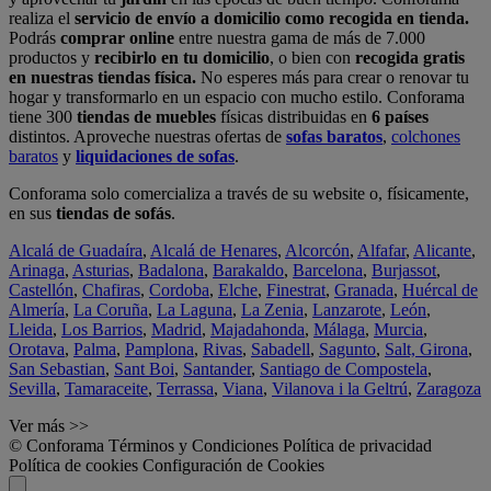
realiza el
servicio de envío a domicilio como recogida en tienda.
Podrás
comprar online
entre nuestra gama de más de 7.000
productos y
recibirlo en tu domicilio
, o bien con
recogida gratis
en nuestras tiendas física.
No esperes más para crear o renovar tu
hogar y transformarlo en un espacio con mucho estilo. Conforama
tiene 300
tiendas de muebles
físicas distribuidas en
6 países
distintos. Aproveche nuestras ofertas de
sofas baratos
,
colchones
baratos
y
liquidaciones de sofas
.
Conforama solo comercializa a través de su website o, físicamente,
en sus
tiendas de sofás
.
Alcalá de Guadaíra
,
Alcalá de Henares
,
Alcorcón
,
Alfafar
,
Alicante
,
Arinaga
,
Asturias
,
Badalona
,
Barakaldo
,
Barcelona
,
Burjassot
,
Castellón
,
Chafiras
,
Cordoba
,
Elche
,
Finestrat
,
Granada
,
Huércal de
Almería
,
La Coruña
,
La Laguna
,
La Zenia
,
Lanzarote
,
León
,
Lleida
,
Los Barrios
,
Madrid
,
Majadahonda
,
Málaga
,
Murcia
,
Orotava
,
Palma
,
Pamplona
,
Rivas
,
Sabadell
,
Sagunto
,
Salt, Girona
,
San Sebastian
,
Sant Boi
,
Santander
,
Santiago de Compostela
,
Sevilla
,
Tamaraceite
,
Terrassa
,
Viana
,
Vilanova i la Geltrú
,
Zaragoza
Ver más >>
© Conforama
Términos y Condiciones
Política de privacidad
Política de cookies
Configuración de Cookies