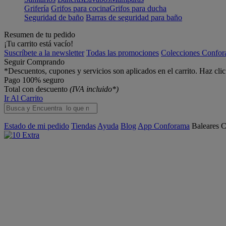
Grifería
Grifos para cocina
Grifos para ducha
Seguridad de baño
Barras de seguridad para baño
Resumen de tu pedido
¡Tu carrito está vacío!
Suscríbete a la newsletter
Todas las promociones
Colecciones Confo
Seguir Comprando
*Descuentos, cupones y servicios son aplicados en el carrito. Haz cli
Pago 100% seguro
Total con descuento
(IVA incluido*)
Ir Al Carrito
Estado de mi pedido
Tiendas
Ayuda
Blog
App Conforama
Baleares
C