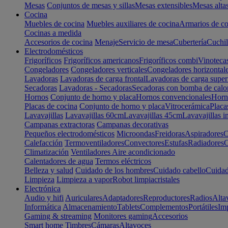
Mesas
Conjuntos de mesas y sillas
Mesas extensibles
Mesas alta
Cocina
Muebles de cocina
Muebles auxiliares de cocina
Armarios de co
Cocinas a medida
Accesorios de cocina
Menaje
Servicio de mesa
Cubertería
Cuchil
Electrodomésticos
Frigoríficos
Frigoríficos americanos
Frigoríficos combi
Vinoteca
Congeladores
Congeladores verticales
Congeladores horizontal
Lavadoras
Lavadoras de carga frontal
Lavadoras de carga super
Secadoras
Lavadoras - Secadoras
Secadoras con bomba de calo
Hornos
Conjunto de horno y placa
Hornos convencionales
Horno
Placas de cocina
Conjunto de horno y placa
Vitrocerámica
Placa
Lavavajillas
Lavavajillas 60cm
Lavavajillas 45cm
Lavavajillas i
Campanas extractoras
Campanas decorativas
Pequeños electrodomésticos
Microondas
Freidoras
Aspiradores
C
Calefacción
Termoventiladores
Convectores
Estufas
Radiadores
C
Climatización
Ventiladores
Aire acondicionado
Calentadores de agua
Termos eléctricos
Belleza y salud
Cuidado de los hombres
Cuidado cabello
Cuidad
Limpieza
Limpieza a vapor
Robot limpiacristales
Electrónica
Audio y hifi
Auriculares
Adaptadores
Reproductores
Radios
Alta
Informática
Almacenamiento
Tablets
Complementos
Portátiles
Im
Gaming & streaming
Monitores gaming
Accesorios
Smart home
Timbres
Cámaras
Altavoces