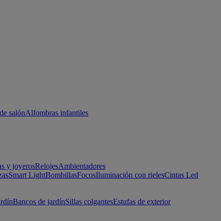
de salón
Alfombras infantiles
as y joyeros
Relojes
Ambientadores
zas
Smart Light
Bombillas
Focos
Iluminación con rieles
Cintas Led
ardín
Bancos de jardín
Sillas colgantes
Estufas de exterior