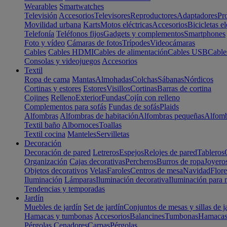
Wearables
Smartwatches
Televisión
Accesorios
Televisores
Reproductores
Adaptadores
Pr
Movilidad urbana
Karts
Motos eléctricas
Accesorios
Bicicletas el
Telefonía
Teléfonos fijos
Gadgets y complementos
Smartphones
Foto y vídeo
Cámaras de fotos
Trípodes
Videocámaras
Cables
Cables HDMI
Cables de alimentación
Cables USB
Cable
Consolas y videojuegos
Accesorios
Textil
Ropa de cama
Mantas
Almohadas
Colchas
Sábanas
Nórdicos
Cortinas y estores
Estores
Visillos
Cortinas
Barras de cortina
Cojines
Relleno
Exterior
Fundas
Cojín con relleno
Complementos para sofás
Fundas de sofás
Plaids
Alfombras
Alfombras de habitación
Alfombras pequeñas
Alfomb
Textil baño
Albornoces
Toallas
Textil cocina
Manteles
Servilletas
Decoración
Decoración de pared
Letreros
Espejos
Relojes de pared
Tableros
Organización
Cajas decorativas
Percheros
Burros de ropa
Joyero
Objetos decorativos
Velas
Faroles
Centros de mesa
Navidad
Flore
Iluminación
Lámparas
Iluminación decorativa
Iluminación para 
Tendencias y temporadas
Jardín
Muebles de jardín
Set de jardín
Conjuntos de mesas y sillas de j
Hamacas y tumbonas
Accesorios
Balancines
Tumbonas
Hamaca
Pérgolas
Cenadores
Carpas
Pérgolas