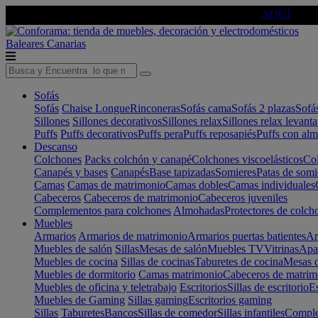
🔵Cambia tu electro con
-10% EXTRA
de descuento ☑️
AQUÍ
Baleares
Canarias
Sofás
Sofás
Chaise Longue
Rinconeras
Sofás cama
Sofás 2 plazas
Sofá
Sillones
Sillones decorativos
Sillones relax
Sillones relax levant
Puffs
Puffs decorativos
Puffs pera
Puffs reposapiés
Puffs con al
Descanso
Colchones
Packs colchón y canapé
Colchones viscoelásticos
Col
Canapés y bases
Canapés
Base tapizadas
Somieres
Patas de somi
Camas
Camas de matrimonio
Camas dobles
Camas individuales
Cabeceros
Cabeceros de matrimonio
Cabeceros juveniles
Complementos para colchones
Almohadas
Protectores de colch
Muebles
Armarios
Armarios de matrimonio
Armarios puertas batientes
Ar
Muebles de salón
Sillas
Mesas de salón
Muebles TV
Vitrinas
Apa
Muebles de cocina
Sillas de cocinas
Taburetes de cocina
Mesas d
Muebles de dormitorio
Camas matrimonio
Cabeceros de matrim
Muebles de oficina y teletrabajo
Escritorios
Sillas de escritorio
Es
Muebles de Gaming
Sillas gaming
Escritorios gaming
Sillas
Taburetes
Bancos
Sillas de comedor
Sillas infantiles
Complem