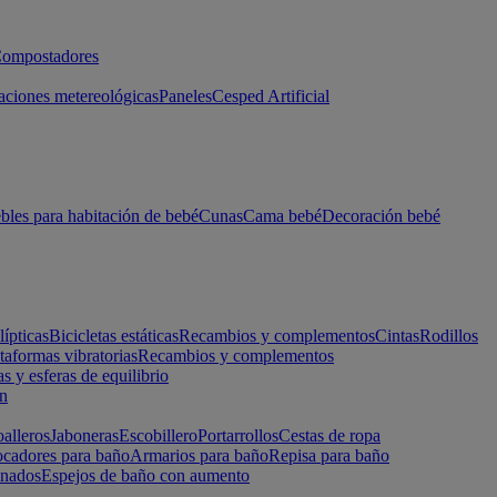
ompostadores
aciones metereológicas
Paneles
Cesped Artificial
les para habitación de bebé
Cunas
Cama bebé
Decoración bebé
lípticas
Bicicletas estáticas
Recambios y complementos
Cintas
Rodillos
taformas vibratorias
Recambios y complementos
s y esferas de equilibrio
ón
alleros
Jaboneras
Escobillero
Portarrollos
Cestas de ropa
cadores para baño
Armarios para baño
Repisa para baño
inados
Espejos de baño con aumento