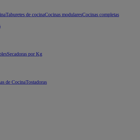
ina
Taburetes de cocina
Cocinas modulares
Cocinas completas
s
bles
Secadoras por Kg
as de Cocina
Tostadoras