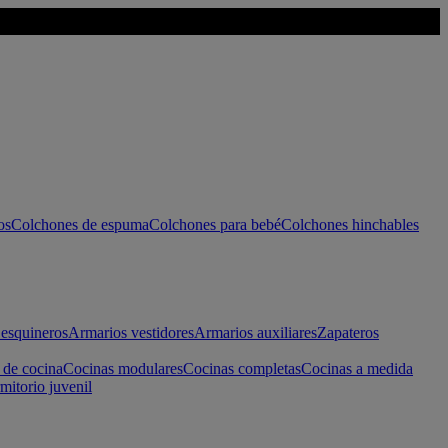
os
Colchones de espuma
Colchones para bebé
Colchones hinchables
esquineros
Armarios vestidores
Armarios auxiliares
Zapateros
 de cocina
Cocinas modulares
Cocinas completas
Cocinas a medida
mitorio juvenil