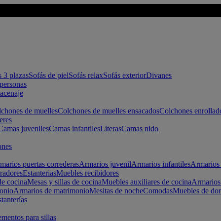
s 3 plazas
Sofás de piel
Sofás relax
Sofás exterior
Divanes
apersonas
macenaje
chones de muelles
Colchones de muelles ensacados
Colchones enrollad
eres
Camas juveniles
Camas infantiles
Literas
Camas nido
ones
marios puertas correderas
Armarios juvenil
Armarios infantiles
Armarios 
radores
Estanterias
Muebles recibidores
e cocina
Mesas y sillas de cocina
Muebles auxiliares de cocina
Armarios
onio
Armarios de matrimonio
Mesitas de noche
Comodas
Muebles de dor
tanterías
entos para sillas