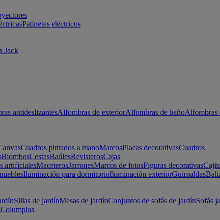
oyectores
éctricas
Patinetes eléctricos
s Jack
ras antideslizantes
Alfombras de exterior
Alfombras de baño
Alfombras 
Canvas
Cuadros pintados a mano
Marcos
Placas decorativas
Cuadros
s
Biombos
Cestas
Baúles
Revisteros
Cajas
s artificiales
Maceteros
Jarrones
Marcos de fotos
Figuras decorativas
Cajit
muebles
Iluminación para dormitorio
Iluminación exterior
Guirnaldas
Bali
ardín
Sillas de jardín
Mesas de jardín
Conjuntos de sofás de jardín
Sofás j
s
Columpios