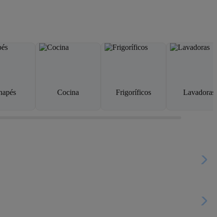
napés
Cocina
Frigoríficos
Lavadoras