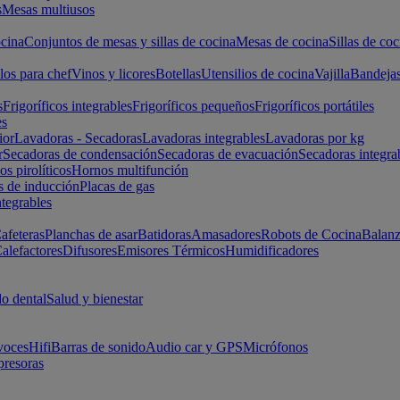
s
Mesas multiusos
cina
Conjuntos de mesas y sillas de cocina
Mesas de cocina
Sillas de coc
los para chef
Vinos y licores
Botellas
Utensilios de cocina
Vajilla
Bandeja
s
Frigoríficos integrables
Frigoríficos pequeños
Frigoríficos portátiles
es
ior
Lavadoras - Secadoras
Lavadoras integrables
Lavadoras por kg
r
Secadoras de condensación
Secadoras de evacuación
Secadoras integra
s pirolíticos
Hornos multifunción
s de inducción
Placas de gas
ntegrables
afeteras
Planchas de asar
Batidoras
Amasadores
Robots de Cocina
Balanz
alefactores
Difusores
Emisores Térmicos
Humidificadores
o dental
Salud y bienestar
voces
Hifi
Barras de sonido
Audio car y GPS
Micrófonos
presoras