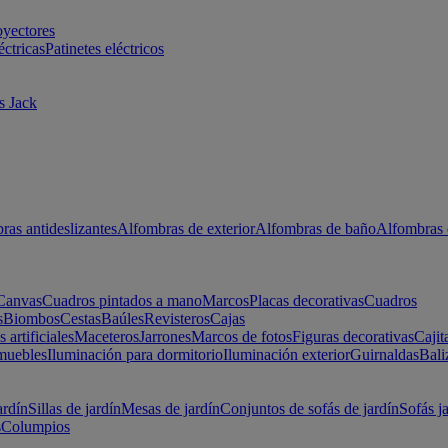
oyectores
éctricas
Patinetes eléctricos
s Jack
ras antideslizantes
Alfombras de exterior
Alfombras de baño
Alfombras 
Canvas
Cuadros pintados a mano
Marcos
Placas decorativas
Cuadros
s
Biombos
Cestas
Baúles
Revisteros
Cajas
s artificiales
Maceteros
Jarrones
Marcos de fotos
Figuras decorativas
Cajit
muebles
Iluminación para dormitorio
Iluminación exterior
Guirnaldas
Bali
ardín
Sillas de jardín
Mesas de jardín
Conjuntos de sofás de jardín
Sofás j
s
Columpios