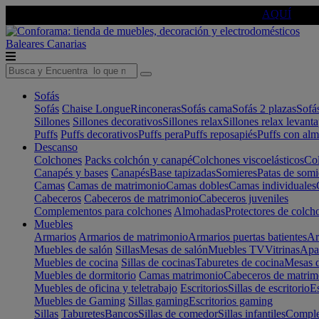
🔵Cambia tu electro con
-10% EXTRA
de descuento ☑️
AQUÍ
Baleares
Canarias
Sofás
Sofás
Chaise Longue
Rinconeras
Sofás cama
Sofás 2 plazas
Sofá
Sillones
Sillones decorativos
Sillones relax
Sillones relax levant
Puffs
Puffs decorativos
Puffs pera
Puffs reposapiés
Puffs con al
Descanso
Colchones
Packs colchón y canapé
Colchones viscoelásticos
Col
Canapés y bases
Canapés
Base tapizadas
Somieres
Patas de somi
Camas
Camas de matrimonio
Camas dobles
Camas individuales
Cabeceros
Cabeceros de matrimonio
Cabeceros juveniles
Complementos para colchones
Almohadas
Protectores de colch
Muebles
Armarios
Armarios de matrimonio
Armarios puertas batientes
Ar
Muebles de salón
Sillas
Mesas de salón
Muebles TV
Vitrinas
Apa
Muebles de cocina
Sillas de cocinas
Taburetes de cocina
Mesas d
Muebles de dormitorio
Camas matrimonio
Cabeceros de matrim
Muebles de oficina y teletrabajo
Escritorios
Sillas de escritorio
Es
Muebles de Gaming
Sillas gaming
Escritorios gaming
Sillas
Taburetes
Bancos
Sillas de comedor
Sillas infantiles
Complem