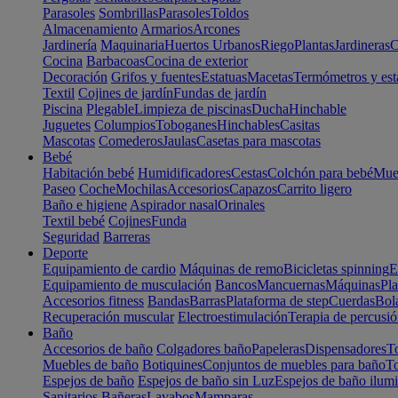
Parasoles
Sombrillas
Parasoles
Toldos
Almacenamiento
Armarios
Arcones
Jardinería
Maquinaria
Huertos Urbanos
Riego
Plantas
Jardineras
C
Cocina
Barbacoas
Cocina de exterior
Decoración
Grifos y fuentes
Estatuas
Macetas
Termómetros y est
Textil
Cojines de jardín
Fundas de jardín
Piscina
Plegable
Limpieza de piscinas
Ducha
Hinchable
Juguetes
Columpios
Toboganes
Hinchables
Casitas
Mascotas
Comederos
Jaulas
Casetas para mascotas
Bebé
Habitación bebé
Humidificadores
Cestas
Colchón para bebé
Mueb
Paseo
Coche
Mochilas
Accesorios
Capazos
Carrito ligero
Baño e higiene
Aspirador nasal
Orinales
Textil bebé
Cojines
Funda
Seguridad
Barreras
Deporte
Equipamiento de cardio
Máquinas de remo
Bicicletas spinning
E
Equipamiento de musculación
Bancos
Mancuernas
Máquinas
Pla
Accesorios fitness
Bandas
Barras
Plataforma de step
Cuerdas
Bola
Recuperación muscular
Electroestimulación
Terapia de percusi
Baño
Accesorios de baño
Colgadores baño
Papeleras
Dispensadores
To
Muebles de baño
Botiquines
Conjuntos de muebles para baño
To
Espejos de baño
Espejos de baño sin Luz
Espejos de baño ilum
Sanitarios
Bañeras
Lavabos
Mamparas