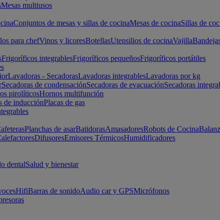
s
Mesas multiusos
cina
Conjuntos de mesas y sillas de cocina
Mesas de cocina
Sillas de coc
los para chef
Vinos y licores
Botellas
Utensilios de cocina
Vajilla
Bandeja
s
Frigoríficos integrables
Frigoríficos pequeños
Frigoríficos portátiles
es
ior
Lavadoras - Secadoras
Lavadoras integrables
Lavadoras por kg
r
Secadoras de condensación
Secadoras de evacuación
Secadoras integra
s pirolíticos
Hornos multifunción
s de inducción
Placas de gas
ntegrables
afeteras
Planchas de asar
Batidoras
Amasadores
Robots de Cocina
Balanz
alefactores
Difusores
Emisores Térmicos
Humidificadores
o dental
Salud y bienestar
voces
Hifi
Barras de sonido
Audio car y GPS
Micrófonos
presoras