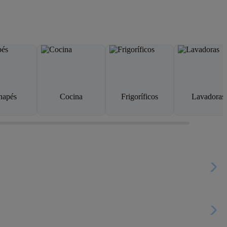
napés
Cocina
Frigoríficos
Lavadoras