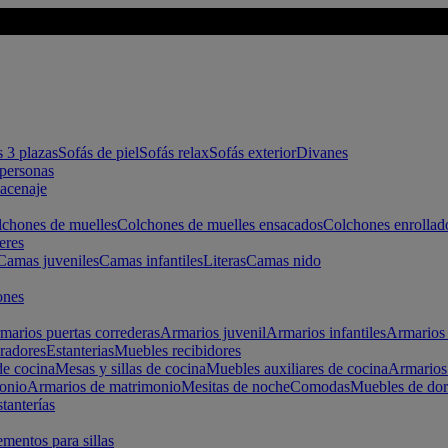
s 3 plazas
Sofás de piel
Sofás relax
Sofás exterior
Divanes
apersonas
macenaje
chones de muelles
Colchones de muelles ensacados
Colchones enrollad
eres
Camas juveniles
Camas infantiles
Literas
Camas nido
ones
marios puertas correderas
Armarios juvenil
Armarios infantiles
Armarios 
radores
Estanterias
Muebles recibidores
e cocina
Mesas y sillas de cocina
Muebles auxiliares de cocina
Armarios
onio
Armarios de matrimonio
Mesitas de noche
Comodas
Muebles de dor
tanterías
entos para sillas