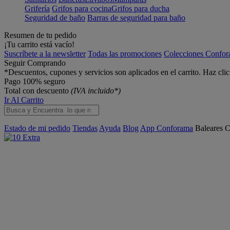
Grifería
Grifos para cocina
Grifos para ducha
Seguridad de baño
Barras de seguridad para baño
Resumen de tu pedido
¡Tu carrito está vacío!
Suscríbete a la newsletter
Todas las promociones
Colecciones Confo
Seguir Comprando
*Descuentos, cupones y servicios son aplicados en el carrito. Haz cli
Pago 100% seguro
Total con descuento
(IVA incluido*)
Ir Al Carrito
Estado de mi pedido
Tiendas
Ayuda
Blog
App Conforama
Baleares
C