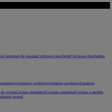
os
Colchones de espuma
Colchones para bebé
Colchones hinchables
esquineros
Armarios vestidores
Armarios auxiliares
Zapateros
 de cocina
Cocinas modulares
Cocinas completas
Cocinas a medida
mitorio juvenil