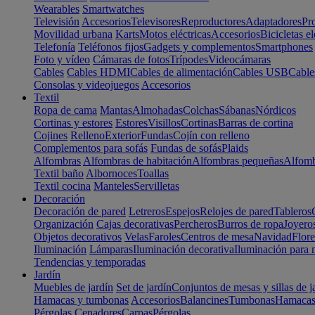
Wearables
Smartwatches
Televisión
Accesorios
Televisores
Reproductores
Adaptadores
Pr
Movilidad urbana
Karts
Motos eléctricas
Accesorios
Bicicletas el
Telefonía
Teléfonos fijos
Gadgets y complementos
Smartphones
Foto y vídeo
Cámaras de fotos
Trípodes
Videocámaras
Cables
Cables HDMI
Cables de alimentación
Cables USB
Cable
Consolas y videojuegos
Accesorios
Textil
Ropa de cama
Mantas
Almohadas
Colchas
Sábanas
Nórdicos
Cortinas y estores
Estores
Visillos
Cortinas
Barras de cortina
Cojines
Relleno
Exterior
Fundas
Cojín con relleno
Complementos para sofás
Fundas de sofás
Plaids
Alfombras
Alfombras de habitación
Alfombras pequeñas
Alfomb
Textil baño
Albornoces
Toallas
Textil cocina
Manteles
Servilletas
Decoración
Decoración de pared
Letreros
Espejos
Relojes de pared
Tableros
Organización
Cajas decorativas
Percheros
Burros de ropa
Joyero
Objetos decorativos
Velas
Faroles
Centros de mesa
Navidad
Flore
Iluminación
Lámparas
Iluminación decorativa
Iluminación para 
Tendencias y temporadas
Jardín
Muebles de jardín
Set de jardín
Conjuntos de mesas y sillas de j
Hamacas y tumbonas
Accesorios
Balancines
Tumbonas
Hamaca
Pérgolas
Cenadores
Carpas
Pérgolas