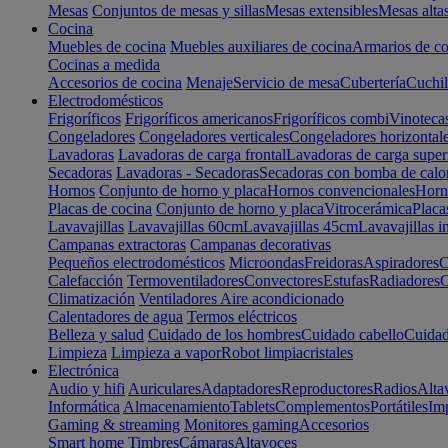
Mesas
Conjuntos de mesas y sillas
Mesas extensibles
Mesas alta
Cocina
Muebles de cocina
Muebles auxiliares de cocina
Armarios de co
Cocinas a medida
Accesorios de cocina
Menaje
Servicio de mesa
Cubertería
Cuchil
Electrodomésticos
Frigoríficos
Frigoríficos americanos
Frigoríficos combi
Vinoteca
Congeladores
Congeladores verticales
Congeladores horizontal
Lavadoras
Lavadoras de carga frontal
Lavadoras de carga super
Secadoras
Lavadoras - Secadoras
Secadoras con bomba de calo
Hornos
Conjunto de horno y placa
Hornos convencionales
Horno
Placas de cocina
Conjunto de horno y placa
Vitrocerámica
Placa
Lavavajillas
Lavavajillas 60cm
Lavavajillas 45cm
Lavavajillas i
Campanas extractoras
Campanas decorativas
Pequeños electrodomésticos
Microondas
Freidoras
Aspiradores
C
Calefacción
Termoventiladores
Convectores
Estufas
Radiadores
C
Climatización
Ventiladores
Aire acondicionado
Calentadores de agua
Termos eléctricos
Belleza y salud
Cuidado de los hombres
Cuidado cabello
Cuidad
Limpieza
Limpieza a vapor
Robot limpiacristales
Electrónica
Audio y hifi
Auriculares
Adaptadores
Reproductores
Radios
Alta
Informática
Almacenamiento
Tablets
Complementos
Portátiles
Im
Gaming & streaming
Monitores gaming
Accesorios
Smart home
Timbres
Cámaras
Altavoces