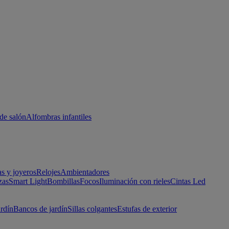
de salón
Alfombras infantiles
as y joyeros
Relojes
Ambientadores
zas
Smart Light
Bombillas
Focos
Iluminación con rieles
Cintas Led
ardín
Bancos de jardín
Sillas colgantes
Estufas de exterior