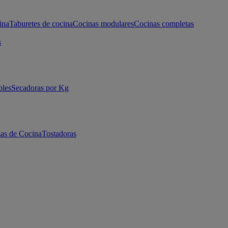
ina
Taburetes de cocina
Cocinas modulares
Cocinas completas
s
bles
Secadoras por Kg
as de Cocina
Tostadoras