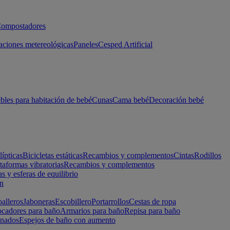
ompostadores
aciones metereológicas
Paneles
Cesped Artificial
les para habitación de bebé
Cunas
Cama bebé
Decoración bebé
lípticas
Bicicletas estáticas
Recambios y complementos
Cintas
Rodillos
taformas vibratorias
Recambios y complementos
s y esferas de equilibrio
ón
alleros
Jaboneras
Escobillero
Portarrollos
Cestas de ropa
cadores para baño
Armarios para baño
Repisa para baño
inados
Espejos de baño con aumento