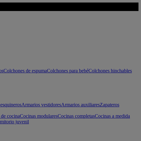
os
Colchones de espuma
Colchones para bebé
Colchones hinchables
esquineros
Armarios vestidores
Armarios auxiliares
Zapateros
 de cocina
Cocinas modulares
Cocinas completas
Cocinas a medida
mitorio juvenil