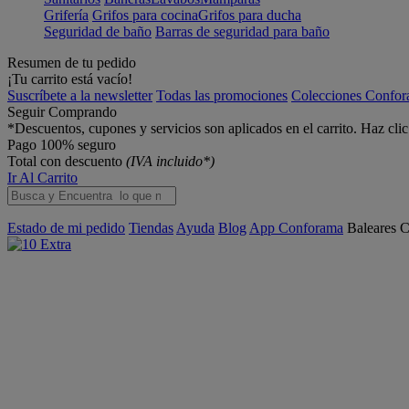
Grifería
Grifos para cocina
Grifos para ducha
Seguridad de baño
Barras de seguridad para baño
Resumen de tu pedido
¡Tu carrito está vacío!
Suscríbete a la newsletter
Todas las promociones
Colecciones Confo
Seguir Comprando
*Descuentos, cupones y servicios son aplicados en el carrito. Haz cli
Pago 100% seguro
Total con descuento
(IVA incluido*)
Ir Al Carrito
Estado de mi pedido
Tiendas
Ayuda
Blog
App Conforama
Baleares
C