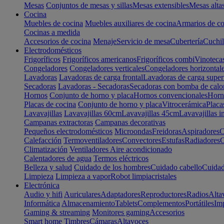
Mesas
Conjuntos de mesas y sillas
Mesas extensibles
Mesas alta
Cocina
Muebles de cocina
Muebles auxiliares de cocina
Armarios de co
Cocinas a medida
Accesorios de cocina
Menaje
Servicio de mesa
Cubertería
Cuchil
Electrodomésticos
Frigoríficos
Frigoríficos americanos
Frigoríficos combi
Vinoteca
Congeladores
Congeladores verticales
Congeladores horizontal
Lavadoras
Lavadoras de carga frontal
Lavadoras de carga super
Secadoras
Lavadoras - Secadoras
Secadoras con bomba de calo
Hornos
Conjunto de horno y placa
Hornos convencionales
Horno
Placas de cocina
Conjunto de horno y placa
Vitrocerámica
Placa
Lavavajillas
Lavavajillas 60cm
Lavavajillas 45cm
Lavavajillas i
Campanas extractoras
Campanas decorativas
Pequeños electrodomésticos
Microondas
Freidoras
Aspiradores
C
Calefacción
Termoventiladores
Convectores
Estufas
Radiadores
C
Climatización
Ventiladores
Aire acondicionado
Calentadores de agua
Termos eléctricos
Belleza y salud
Cuidado de los hombres
Cuidado cabello
Cuidad
Limpieza
Limpieza a vapor
Robot limpiacristales
Electrónica
Audio y hifi
Auriculares
Adaptadores
Reproductores
Radios
Alta
Informática
Almacenamiento
Tablets
Complementos
Portátiles
Im
Gaming & streaming
Monitores gaming
Accesorios
Smart home
Timbres
Cámaras
Altavoces