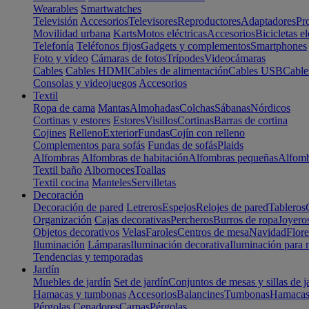
Wearables
Smartwatches
Televisión
Accesorios
Televisores
Reproductores
Adaptadores
Pr
Movilidad urbana
Karts
Motos eléctricas
Accesorios
Bicicletas el
Telefonía
Teléfonos fijos
Gadgets y complementos
Smartphones
Foto y vídeo
Cámaras de fotos
Trípodes
Videocámaras
Cables
Cables HDMI
Cables de alimentación
Cables USB
Cable
Consolas y videojuegos
Accesorios
Textil
Ropa de cama
Mantas
Almohadas
Colchas
Sábanas
Nórdicos
Cortinas y estores
Estores
Visillos
Cortinas
Barras de cortina
Cojines
Relleno
Exterior
Fundas
Cojín con relleno
Complementos para sofás
Fundas de sofás
Plaids
Alfombras
Alfombras de habitación
Alfombras pequeñas
Alfomb
Textil baño
Albornoces
Toallas
Textil cocina
Manteles
Servilletas
Decoración
Decoración de pared
Letreros
Espejos
Relojes de pared
Tableros
Organización
Cajas decorativas
Percheros
Burros de ropa
Joyero
Objetos decorativos
Velas
Faroles
Centros de mesa
Navidad
Flore
Iluminación
Lámparas
Iluminación decorativa
Iluminación para 
Tendencias y temporadas
Jardín
Muebles de jardín
Set de jardín
Conjuntos de mesas y sillas de j
Hamacas y tumbonas
Accesorios
Balancines
Tumbonas
Hamaca
Pérgolas
Cenadores
Carpas
Pérgolas