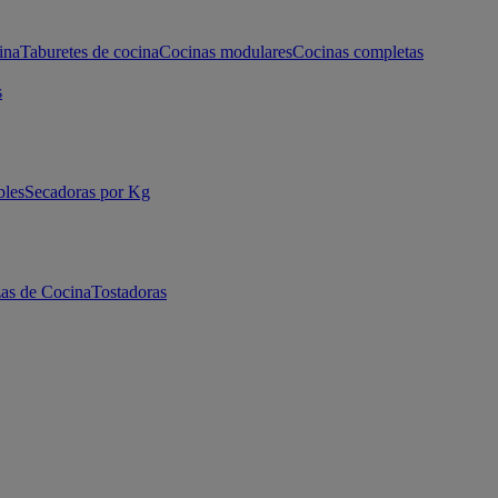
ina
Taburetes de cocina
Cocinas modulares
Cocinas completas
s
bles
Secadoras por Kg
as de Cocina
Tostadoras