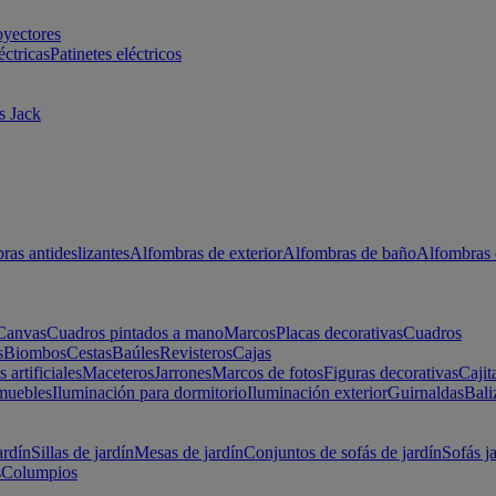
oyectores
éctricas
Patinetes eléctricos
s Jack
ras antideslizantes
Alfombras de exterior
Alfombras de baño
Alfombras 
Canvas
Cuadros pintados a mano
Marcos
Placas decorativas
Cuadros
s
Biombos
Cestas
Baúles
Revisteros
Cajas
s artificiales
Maceteros
Jarrones
Marcos de fotos
Figuras decorativas
Cajit
muebles
Iluminación para dormitorio
Iluminación exterior
Guirnaldas
Bali
ardín
Sillas de jardín
Mesas de jardín
Conjuntos de sofás de jardín
Sofás j
s
Columpios