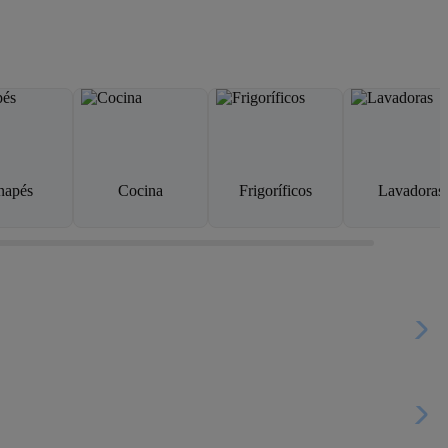
napés
Cocina
Frigoríficos
Lavadoras