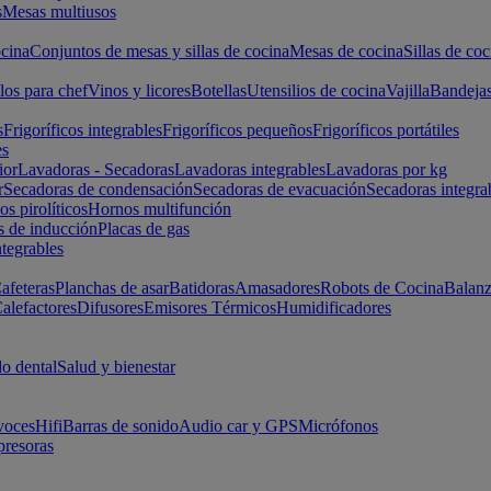
s
Mesas multiusos
cina
Conjuntos de mesas y sillas de cocina
Mesas de cocina
Sillas de coc
los para chef
Vinos y licores
Botellas
Utensilios de cocina
Vajilla
Bandeja
s
Frigoríficos integrables
Frigoríficos pequeños
Frigoríficos portátiles
es
ior
Lavadoras - Secadoras
Lavadoras integrables
Lavadoras por kg
r
Secadoras de condensación
Secadoras de evacuación
Secadoras integra
s pirolíticos
Hornos multifunción
s de inducción
Placas de gas
ntegrables
afeteras
Planchas de asar
Batidoras
Amasadores
Robots de Cocina
Balanz
alefactores
Difusores
Emisores Térmicos
Humidificadores
o dental
Salud y bienestar
voces
Hifi
Barras de sonido
Audio car y GPS
Micrófonos
presoras