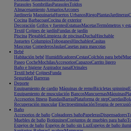
Parasoles
Sombrillas
Parasoles
Toldos
Almacenamiento
Armarios
Arcones
Jardinería
Maquinaria
Huertos Urbanos
Riego
Plantas
Jardineras
C
Cocina
Barbacoas
Cocina de exterior
Decoración
Grifos y fuentes
Estatuas
Macetas
Termómetros y est
Textil
Cojines de jardín
Fundas de jardín
Piscina
Plegable
Limpieza de piscinas
Ducha
Hinchable
Juguetes
Columpios
Toboganes
Hinchables
Casitas
Mascotas
Comederos
Jaulas
Casetas para mascotas
Bebé
Habitación bebé
Humidificadores
Cestas
Colchón para bebé
Mueb
Paseo
Coche
Mochilas
Accesorios
Capazos
Carrito ligero
Baño e higiene
Aspirador nasal
Orinales
Textil bebé
Cojines
Funda
Seguridad
Barreras
Deporte
Equipamiento de cardio
Máquinas de remo
Bicicletas spinning
E
Equipamiento de musculación
Bancos
Mancuernas
Máquinas
Pla
Accesorios fitness
Bandas
Barras
Plataforma de step
Cuerdas
Bola
Recuperación muscular
Electroestimulación
Terapia de percusi
Baño
Accesorios de baño
Colgadores baño
Papeleras
Dispensadores
To
Muebles de baño
Botiquines
Conjuntos de muebles para baño
To
Espejos de baño
Espejos de baño sin Luz
Espejos de baño ilum
Sanitarios
Bañeras
Lavabos
Mamparas