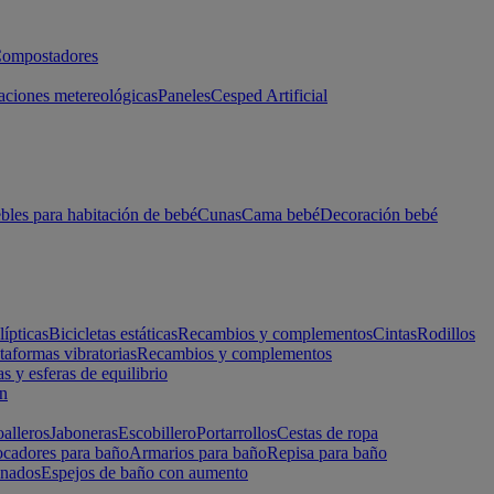
ompostadores
aciones metereológicas
Paneles
Cesped Artificial
les para habitación de bebé
Cunas
Cama bebé
Decoración bebé
lípticas
Bicicletas estáticas
Recambios y complementos
Cintas
Rodillos
taformas vibratorias
Recambios y complementos
s y esferas de equilibrio
ón
alleros
Jaboneras
Escobillero
Portarrollos
Cestas de ropa
cadores para baño
Armarios para baño
Repisa para baño
inados
Espejos de baño con aumento