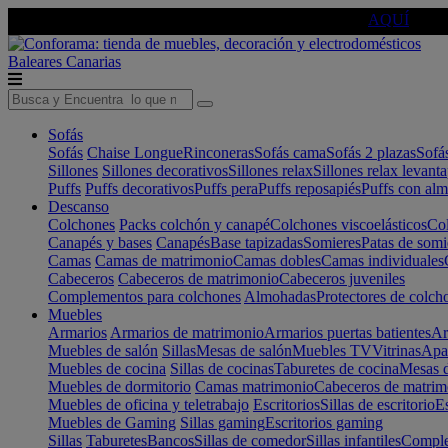
🔵Cambia tu electro con
-10% EXTRA
de descuento ☑️
AQUÍ
Baleares
Canarias
Sofás
Sofás
Chaise Longue
Rinconeras
Sofás cama
Sofás 2 plazas
Sofá
Sillones
Sillones decorativos
Sillones relax
Sillones relax levant
Puffs
Puffs decorativos
Puffs pera
Puffs reposapiés
Puffs con al
Descanso
Colchones
Packs colchón y canapé
Colchones viscoelásticos
Col
Canapés y bases
Canapés
Base tapizadas
Somieres
Patas de somi
Camas
Camas de matrimonio
Camas dobles
Camas individuales
Cabeceros
Cabeceros de matrimonio
Cabeceros juveniles
Complementos para colchones
Almohadas
Protectores de colch
Muebles
Armarios
Armarios de matrimonio
Armarios puertas batientes
Ar
Muebles de salón
Sillas
Mesas de salón
Muebles TV
Vitrinas
Apa
Muebles de cocina
Sillas de cocinas
Taburetes de cocina
Mesas d
Muebles de dormitorio
Camas matrimonio
Cabeceros de matrim
Muebles de oficina y teletrabajo
Escritorios
Sillas de escritorio
Es
Muebles de Gaming
Sillas gaming
Escritorios gaming
Sillas
Taburetes
Bancos
Sillas de comedor
Sillas infantiles
Complem