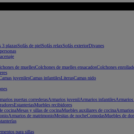
s 3 plazas
Sofás de piel
Sofás relax
Sofás exterior
Divanes
apersonas
macenaje
chones de muelles
Colchones de muelles ensacados
Colchones enrollad
eres
Camas juveniles
Camas infantiles
Literas
Camas nido
ones
marios puertas correderas
Armarios juvenil
Armarios infantiles
Armarios 
radores
Estanterias
Muebles recibidores
e cocina
Mesas y sillas de cocina
Muebles auxiliares de cocina
Armarios
onio
Armarios de matrimonio
Mesitas de noche
Comodas
Muebles de dor
tanterías
entos para sillas