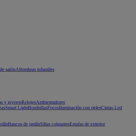
de salón
Alfombras infantiles
as y joyeros
Relojes
Ambientadores
zas
Smart Light
Bombillas
Focos
Iluminación con rieles
Cintas Led
ardín
Bancos de jardín
Sillas colgantes
Estufas de exterior