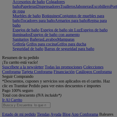
Accesorios de baño
Colgadores
baño
Papeleras
Dispensadores
Toalleros
Jaboneras
Escobillero
Port
de ropa
Muebles de baño
Botiquines
Conjuntos de muebles para
baño
Tocadores para baño
Armarios para baño
Repisa para
baño
Espejos de baño
Espejos de baño sin Luz
Espejos de baño
iluminados
Espejos de baño con aumento
Sanitarios
Bañeras
Lavabos
Mamparas
Grifería
Grifos para cocina
Grifos para ducha
Seguridad de baño
Barras de seguridad para baño
Resumen de tu pedido
¡Tu carrito está vacío!
Suscríbete a la newsletter
Todas las promociones
Colecciones
Conforama
Tarjeta Conforama
Financiación
Catálogos Conforama
Seguir Comprando
*Descuentos, cupones y servicios son aplicados en el carrito. Haz
clic en Tramitar Pedido para ver estos descuentos e importes
Pago 100% seguro
Total con descuento
(IVA incluido*)
Ir Al Carrito
Estado de mi pedido
Tiendas
Ayuda
Blog
App Conforama
Baleares