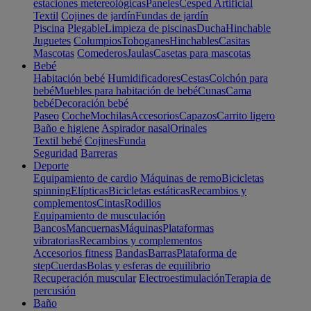
estaciones metereológicas
Paneles
Cesped Artificial
Textil
Cojines de jardín
Fundas de jardín
Piscina
Plegable
Limpieza de piscinas
Ducha
Hinchable
Juguetes
Columpios
Toboganes
Hinchables
Casitas
Mascotas
Comederos
Jaulas
Casetas para mascotas
Bebé
Habitación bebé
Humidificadores
Cestas
Colchón para
bebé
Muebles para habitación de bebé
Cunas
Cama
bebé
Decoración bebé
Paseo
Coche
Mochilas
Accesorios
Capazos
Carrito ligero
Baño e higiene
Aspirador nasal
Orinales
Textil bebé
Cojines
Funda
Seguridad
Barreras
Deporte
Equipamiento de cardio
Máquinas de remo
Bicicletas
spinning
Elípticas
Bicicletas estáticas
Recambios y
complementos
Cintas
Rodillos
Equipamiento de musculación
Bancos
Mancuernas
Máquinas
Plataformas
vibratorias
Recambios y complementos
Accesorios fitness
Bandas
Barras
Plataforma de
step
Cuerdas
Bolas y esferas de equilibrio
Recuperación muscular
Electroestimulación
Terapia de
percusión
Baño