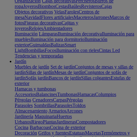
Organización
Cajas decorativas
Percheros
Burros de
ropa
Joyeros
Biombos
Cestas
Baúles
Revisteros
Cajas
Objetos decorativos
Velas
Faroles
Centros de
mesa
Navidad
Flores artificiales
Maceteros
Jarrones
Marcos de
fotos
Figuras decorativas
Cajitas y
joyeros
Relojes
Ambientadores
Iluminación
Lámparas
Iluminación decorativa
Iluminación para
muebles
Iluminación para dormitorio
Iluminación
exterior
Guirnaldas
Balizas
Smart
Light
Bombillas
Focos
Iluminación con rieles
Cintas Led
Tendencias y temporadas
Jardín
Muebles de jardín
Set de jardín
Conjuntos de mesas y sillas de
jardín
Sillas de jardín
Mesas de jardín
Conjuntos de sofás de
jardín
Sofás jardín
Bancos de jardín
Sillas colgantes
Estufas de
exterior
Hamacas y tumbonas
Accesorios
Balancines
Tumbonas
Hamacas
Columpios
Pérgolas
Cenadores
Carpas
Pérgolas
Parasoles
Sombrillas
Parasoles
Toldos
Almacenamiento
Armarios
Arcones
Jardinería
Maquinaria
Huertos
Urbanos
Riego
Plantas
Jardineras
Compostadores
Cocina
Barbacoas
Cocina de exterior
Decoración
Grifos y fuentes
Estatuas
Macetas
Termómetros y