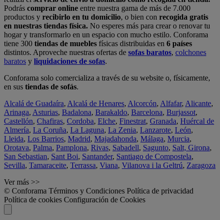
Podrás
comprar online
entre nuestra gama de más de 7.000
productos y
recibirlo en tu domicilio
, o bien con
recogida gratis
en nuestras tiendas física.
No esperes más para crear o renovar tu
hogar y transformarlo en un espacio con mucho estilo. Conforama
tiene 300
tiendas de muebles
físicas distribuidas en
6 países
distintos. Aproveche nuestras ofertas de
sofas baratos
,
colchones
baratos
y
liquidaciones de sofas
.
Conforama solo comercializa a través de su website o, físicamente,
en sus
tiendas de sofás
.
Alcalá de Guadaíra
,
Alcalá de Henares
,
Alcorcón
,
Alfafar
,
Alicante
,
Arinaga
,
Asturias
,
Badalona
,
Barakaldo
,
Barcelona
,
Burjassot
,
Castellón
,
Chafiras
,
Cordoba
,
Elche
,
Finestrat
,
Granada
,
Huércal de
Almería
,
La Coruña
,
La Laguna
,
La Zenia
,
Lanzarote
,
León
,
Lleida
,
Los Barrios
,
Madrid
,
Majadahonda
,
Málaga
,
Murcia
,
Orotava
,
Palma
,
Pamplona
,
Rivas
,
Sabadell
,
Sagunto
,
Salt, Girona
,
San Sebastian
,
Sant Boi
,
Santander
,
Santiago de Compostela
,
Sevilla
,
Tamaraceite
,
Terrassa
,
Viana
,
Vilanova i la Geltrú
,
Zaragoza
Ver más >>
© Conforama
Términos y Condiciones
Política de privacidad
Política de cookies
Configuración de Cookies