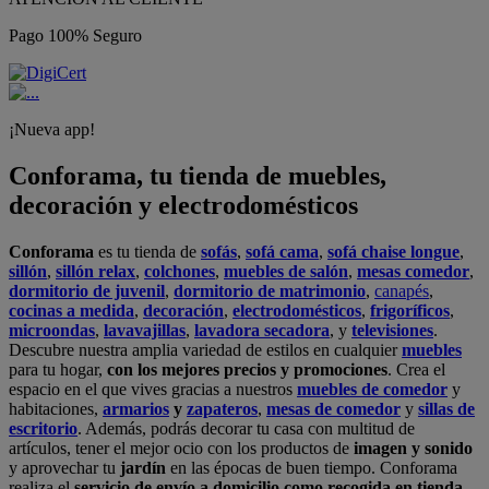
Pago 100% Seguro
¡Nueva app!
Conforama, tu tienda de muebles,
decoración y electrodomésticos
Conforama
es tu tienda de
sofás
,
sofá cama
,
sofá chaise longue
,
sillón
,
sillón relax
,
colchones
,
muebles de salón
,
mesas comedor
,
dormitorio de juvenil
,
dormitorio de matrimonio
,
canapés
,
cocinas a medida
,
decoración
,
electrodomésticos
,
frigoríficos
,
microondas
,
lavavajillas
,
lavadora secadora
, y
televisiones
.
Descubre nuestra amplia variedad de estilos en cualquier
muebles
para tu hogar,
con los mejores precios y promociones
. Crea el
espacio en el que vives gracias a nuestros
muebles de comedor
y
habitaciones,
armarios
y
zapateros
,
mesas de comedor
y
sillas de
escritorio
. Además, podrás decorar tu casa con multitud de
artículos, tener el mejor ocio con los productos de
imagen y sonido
y aprovechar tu
jardín
en las épocas de buen tiempo. Conforama
realiza el
servicio de envío a domicilio como recogida en tienda.