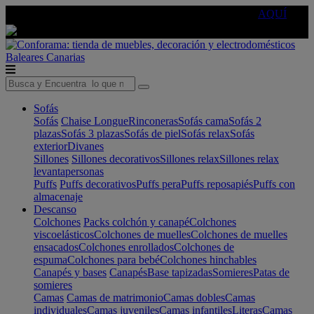
🔵Cambia tu electro con
-10% EXTRA
de descuento ☑️
AQUÍ
Baleares
Canarias
Sofás
Sofás
Chaise Longue
Rinconeras
Sofás cama
Sofás 2
plazas
Sofás 3 plazas
Sofás de piel
Sofás relax
Sofás
exterior
Divanes
Sillones
Sillones decorativos
Sillones relax
Sillones relax
levantapersonas
Puffs
Puffs decorativos
Puffs pera
Puffs reposapiés
Puffs con
almacenaje
Descanso
Colchones
Packs colchón y canapé
Colchones
viscoelásticos
Colchones de muelles
Colchones de muelles
ensacados
Colchones enrollados
Colchones de
espuma
Colchones para bebé
Colchones hinchables
Canapés y bases
Canapés
Base tapizadas
Somieres
Patas de
somieres
Camas
Camas de matrimonio
Camas dobles
Camas
individuales
Camas juveniles
Camas infantiles
Literas
Camas