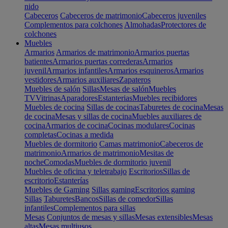
nido
Cabeceros
Cabeceros de matrimonio
Cabeceros juveniles
Complementos para colchones
Almohadas
Protectores de
colchones
Muebles
Armarios
Armarios de matrimonio
Armarios puertas
batientes
Armarios puertas correderas
Armarios
juvenil
Armarios infantiles
Armarios esquineros
Armarios
vestidores
Armarios auxiliares
Zapateros
Muebles de salón
Sillas
Mesas de salón
Muebles
TV
Vitrinas
Aparadores
Estanterias
Muebles recibidores
Muebles de cocina
Sillas de cocinas
Taburetes de cocina
Mesas
de cocina
Mesas y sillas de cocina
Muebles auxiliares de
cocina
Armarios de cocina
Cocinas modulares
Cocinas
completas
Cocinas a medida
Muebles de dormitorio
Camas matrimonio
Cabeceros de
matrimonio
Armarios de matrimonio
Mesitas de
noche
Comodas
Muebles de dormitorio juvenil
Muebles de oficina y teletrabajo
Escritorios
Sillas de
escritorio
Estanterías
Muebles de Gaming
Sillas gaming
Escritorios gaming
Sillas
Taburetes
Bancos
Sillas de comedor
Sillas
infantiles
Complementos para sillas
Mesas
Conjuntos de mesas y sillas
Mesas extensibles
Mesas
altas
Mesas multiusos