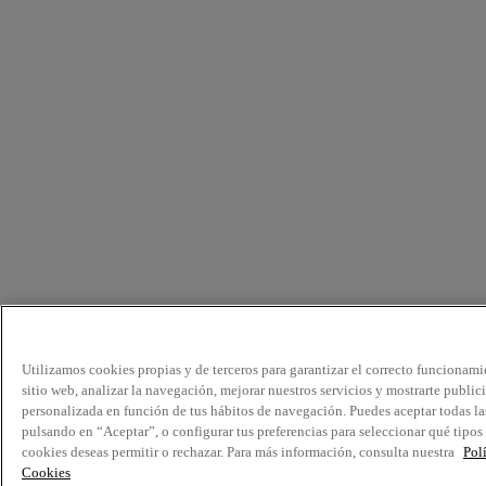
Utilizamos cookies propias y de terceros para garantizar el correcto funcionami
sitio web, analizar la navegación, mejorar nuestros servicios y mostrarte public
personalizada en función de tus hábitos de navegación. Puedes aceptar todas la
pulsando en “Aceptar”, o configurar tus preferencias para seleccionar qué tipos
cookies deseas permitir o rechazar. Para más información, consulta nuestra
Pol
Cookies