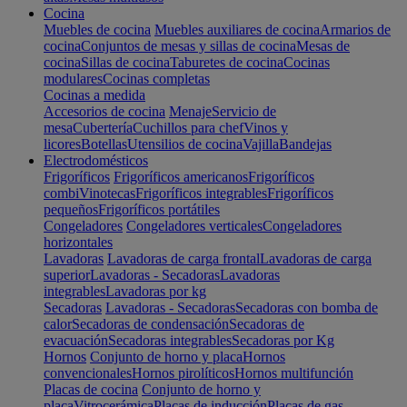
Cocina
Muebles de cocina
Muebles auxiliares de cocina
Armarios de
cocina
Conjuntos de mesas y sillas de cocina
Mesas de
cocina
Sillas de cocina
Taburetes de cocina
Cocinas
modulares
Cocinas completas
Cocinas a medida
Accesorios de cocina
Menaje
Servicio de
mesa
Cubertería
Cuchillos para chef
Vinos y
licores
Botellas
Utensilios de cocina
Vajilla
Bandejas
Electrodomésticos
Frigoríficos
Frigoríficos americanos
Frigoríficos
combi
Vinotecas
Frigoríficos integrables
Frigoríficos
pequeños
Frigoríficos portátiles
Congeladores
Congeladores verticales
Congeladores
horizontales
Lavadoras
Lavadoras de carga frontal
Lavadoras de carga
superior
Lavadoras - Secadoras
Lavadoras
integrables
Lavadoras por kg
Secadoras
Lavadoras - Secadoras
Secadoras con bomba de
calor
Secadoras de condensación
Secadoras de
evacuación
Secadoras integrables
Secadoras por Kg
Hornos
Conjunto de horno y placa
Hornos
convencionales
Hornos pirolíticos
Hornos multifunción
Placas de cocina
Conjunto de horno y
placa
Vitrocerámica
Placas de inducción
Placas de gas