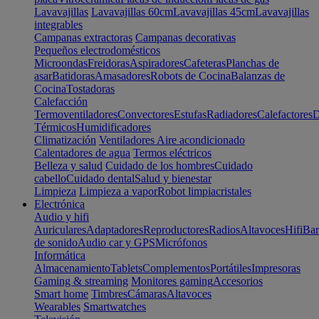
Lavavajillas
Lavavajillas 60cm
Lavavajillas 45cm
Lavavajillas
integrables
Campanas extractoras
Campanas decorativas
Pequeños electrodomésticos
Microondas
Freidoras
Aspiradores
Cafeteras
Planchas de
asar
Batidoras
Amasadores
Robots de Cocina
Balanzas de
Cocina
Tostadoras
Calefacción
Termoventiladores
Convectores
Estufas
Radiadores
Calefactores
D
Térmicos
Humidificadores
Climatización
Ventiladores
Aire acondicionado
Calentadores de agua
Termos eléctricos
Belleza y salud
Cuidado de los hombres
Cuidado
cabello
Cuidado dental
Salud y bienestar
Limpieza
Limpieza a vapor
Robot limpiacristales
Electrónica
Audio y hifi
Auriculares
Adaptadores
Reproductores
Radios
Altavoces
Hifi
Bar
de sonido
Audio car y GPS
Micrófonos
Informática
Almacenamiento
Tablets
Complementos
Portátiles
Impresoras
Gaming & streaming
Monitores gaming
Accesorios
Smart home
Timbres
Cámaras
Altavoces
Wearables
Smartwatches