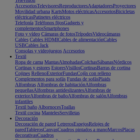
Televisión
Accesorios
Televisores
Reproductores
Adaptadores
Proyectores
Movilidad urbana
Karts
Motos eléctricas
Accesorios
Bicicletas
eléctricas
Patinetes eléctricos
Telefonía
Teléfonos fijos
Gadgets y
complementos
Smartphones
Foto y vídeo
Cámaras de fotos
Trípodes
Videocámaras
Cables
Cables HDMI
Cables de alimentación
Cables
USB
Cables Jack
Consolas y videojuegos
Accesorios
Textil
Ropa de cama
Mantas
Almohadas
Colchas
Sábanas
Nórdicos
Cortinas y estores
Estores
Visillos
Cortinas
Barras de cortina
Cojines
Relleno
Exterior
Fundas
Cojín con relleno
Complementos para sofás
Fundas de sofás
Plaids
Alfombras
Alfombras de habitación
Alfombras
pequeñas
Alfombras antideslizantes
Alfombras de
exterior
Alfombras de baño
Alfombras de salón
Alfombras
infantiles
Textil baño
Albornoces
Toallas
Textil cocina
Manteles
Servilletas
Decoración
Decoración de pared
Letreros
Espejos
Relojes de
pared
Tableros
Canvas
Cuadros pintados a mano
Marcos
Placas
decorativas
Cuadros