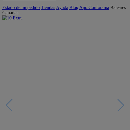
Estado de mi pedido
Tiendas
Ayuda
Blog
App Conforama
Baleares
Canarias