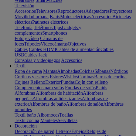
Wearables
Smartwatches
Televisión
Accesorios
Televisores
Reproductores
Adaptadores
Proyectores
Movilidad urbana
Karts
Motos eléctricas
Accesorios
Bicicletas
eléctricas
Patinetes eléctricos
Telefonía
Teléfonos fijos
Gadgets y
complementos
Smartphones
Foto y vídeo
Cámaras de
fotos
Trípodes
Videocámaras
Objetivos
Cables
Cables HDMI
Cables de alimentación
Cables
USB
Cables Jack
Consolas y videojuegos
Accesorios
Textil
Ropa de cama
Mantas
Almohadas
Colchas
Sábanas
Nórdicos
Cortinas y estores
Estores
Visillos
Cortinas
Barras de cortina
Cojines
Relleno
Exterior
Fundas
Cojín con relleno
Complementos para sofás
Fundas de sofás
Plaids
Alfombras
Alfombras de habitación
Alfombras
pequeñas
Alfombras antideslizantes
Alfombras de
exterior
Alfombras de baño
Alfombras de salón
Alfombras
infantiles
Textil baño
Albornoces
Toallas
Textil cocina
Manteles
Servilletas
Decoración
Decoración de pared
Letreros
Espejos
Relojes de