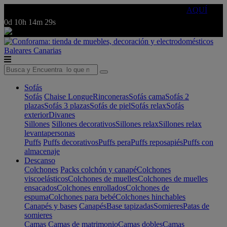
🔵Cambia tu electro con
-10% EXTRA
de descuento ☑️
AQUÍ
0d
10h
14m
29s
Baleares
Canarias
Sofás
Sofás
Chaise Longue
Rinconeras
Sofás cama
Sofás 2
plazas
Sofás 3 plazas
Sofás de piel
Sofás relax
Sofás
exterior
Divanes
Sillones
Sillones decorativos
Sillones relax
Sillones relax
levantapersonas
Puffs
Puffs decorativos
Puffs pera
Puffs reposapiés
Puffs con
almacenaje
Descanso
Colchones
Packs colchón y canapé
Colchones
viscoelásticos
Colchones de muelles
Colchones de muelles
ensacados
Colchones enrollados
Colchones de
espuma
Colchones para bebé
Colchones hinchables
Canapés y bases
Canapés
Base tapizadas
Somieres
Patas de
somieres
Camas
Camas de matrimonio
Camas dobles
Camas