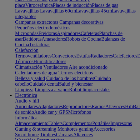
placa
Vitrocerámica
Placas de inducción
Placas de gas
Lavavajillas
Lavavajillas 60cm
Lavavajillas 45cm
Lavavajillas
integrables
Campanas extractoras
Campanas decorativas
Pequeños electrodomésticos
Microondas
Freidoras
Aspiradores
Cafeteras
Planchas de
asar
Batidoras
Amasadores
Robots de Cocina
Balanzas de
Cocina
Tostadoras
Calefacción
Termoventiladores
Convectores
Estufas
Radiadores
Calefactores
D
Térmicos
Humidificadores
Climatización
Ventiladores
Aire acondicionado
Calentadores de agua
Termos eléctricos
Belleza y salud
Cuidado de los hombres
Cuidado
cabello
Cuidado dental
Salud y bienestar
Limpieza
Limpieza a vapor
Robot limpiacristales
Electrónica
Audio y hifi
Auriculares
Adaptadores
Reproductores
Radios
Altavoces
Hifi
Bar
de sonido
Audio car y GPS
Micrófonos
Informática
Almacenamiento
Tablets
Complementos
Portátiles
Impresoras
Gaming & streaming
Monitores gaming
Accesorios
Smart home
Timbres
Cámaras
Altavoces