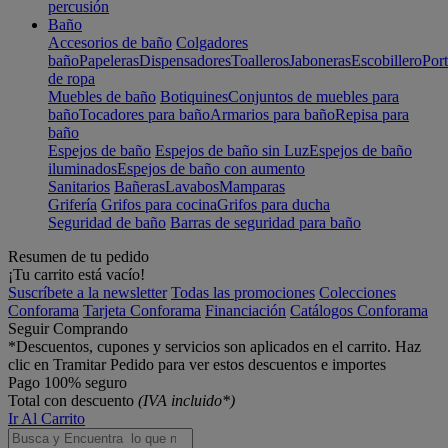
percusión
Baño
Accesorios de baño
Colgadores
baño
Papeleras
Dispensadores
Toalleros
Jaboneras
Escobillero
Port
de ropa
Muebles de baño
Botiquines
Conjuntos de muebles para
baño
Tocadores para baño
Armarios para baño
Repisa para
baño
Espejos de baño
Espejos de baño sin Luz
Espejos de baño
iluminados
Espejos de baño con aumento
Sanitarios
Bañeras
Lavabos
Mamparas
Grifería
Grifos para cocina
Grifos para ducha
Seguridad de baño
Barras de seguridad para baño
Resumen de tu pedido
¡Tu carrito está vacío!
Suscríbete a la newsletter
Todas las promociones
Colecciones
Conforama
Tarjeta Conforama
Financiación
Catálogos Conforama
Seguir Comprando
*Descuentos, cupones y servicios son aplicados en el carrito. Haz
clic en Tramitar Pedido para ver estos descuentos e importes
Pago 100% seguro
Total con descuento
(IVA incluido*)
Ir Al Carrito