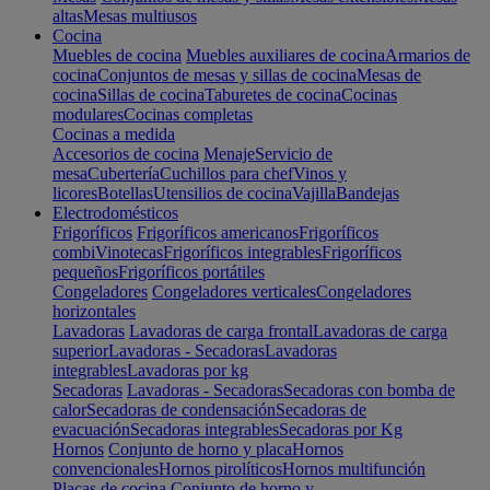
altas
Mesas multiusos
Cocina
Muebles de cocina
Muebles auxiliares de cocina
Armarios de
cocina
Conjuntos de mesas y sillas de cocina
Mesas de
cocina
Sillas de cocina
Taburetes de cocina
Cocinas
modulares
Cocinas completas
Cocinas a medida
Accesorios de cocina
Menaje
Servicio de
mesa
Cubertería
Cuchillos para chef
Vinos y
licores
Botellas
Utensilios de cocina
Vajilla
Bandejas
Electrodomésticos
Frigoríficos
Frigoríficos americanos
Frigoríficos
combi
Vinotecas
Frigoríficos integrables
Frigoríficos
pequeños
Frigoríficos portátiles
Congeladores
Congeladores verticales
Congeladores
horizontales
Lavadoras
Lavadoras de carga frontal
Lavadoras de carga
superior
Lavadoras - Secadoras
Lavadoras
integrables
Lavadoras por kg
Secadoras
Lavadoras - Secadoras
Secadoras con bomba de
calor
Secadoras de condensación
Secadoras de
evacuación
Secadoras integrables
Secadoras por Kg
Hornos
Conjunto de horno y placa
Hornos
convencionales
Hornos pirolíticos
Hornos multifunción
Placas de cocina
Conjunto de horno y