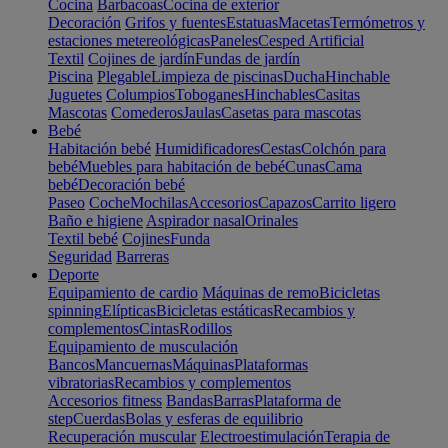
Cocina
Barbacoas
Cocina de exterior
Decoración
Grifos y fuentes
Estatuas
Macetas
Termómetros y
estaciones metereológicas
Paneles
Cesped Artificial
Textil
Cojines de jardín
Fundas de jardín
Piscina
Plegable
Limpieza de piscinas
Ducha
Hinchable
Juguetes
Columpios
Toboganes
Hinchables
Casitas
Mascotas
Comederos
Jaulas
Casetas para mascotas
Bebé
Habitación bebé
Humidificadores
Cestas
Colchón para
bebé
Muebles para habitación de bebé
Cunas
Cama
bebé
Decoración bebé
Paseo
Coche
Mochilas
Accesorios
Capazos
Carrito ligero
Baño e higiene
Aspirador nasal
Orinales
Textil bebé
Cojines
Funda
Seguridad
Barreras
Deporte
Equipamiento de cardio
Máquinas de remo
Bicicletas
spinning
Elípticas
Bicicletas estáticas
Recambios y
complementos
Cintas
Rodillos
Equipamiento de musculación
Bancos
Mancuernas
Máquinas
Plataformas
vibratorias
Recambios y complementos
Accesorios fitness
Bandas
Barras
Plataforma de
step
Cuerdas
Bolas y esferas de equilibrio
Recuperación muscular
Electroestimulación
Terapia de