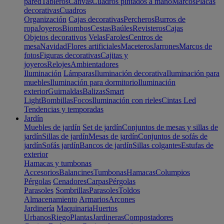
pared
Tableros
Canvas
Cuadros pintados a mano
Marcos
Placas
decorativas
Cuadros
Organización
Cajas decorativas
Percheros
Burros de
ropa
Joyeros
Biombos
Cestas
Baúles
Revisteros
Cajas
Objetos decorativos
Velas
Faroles
Centros de
mesa
Navidad
Flores artificiales
Maceteros
Jarrones
Marcos de
fotos
Figuras decorativas
Cajitas y
joyeros
Relojes
Ambientadores
Iluminación
Lámparas
Iluminación decorativa
Iluminación para
muebles
Iluminación para dormitorio
Iluminación
exterior
Guirnaldas
Balizas
Smart
Light
Bombillas
Focos
Iluminación con rieles
Cintas Led
Tendencias y temporadas
Jardín
Muebles de jardín
Set de jardín
Conjuntos de mesas y sillas de
jardín
Sillas de jardín
Mesas de jardín
Conjuntos de sofás de
jardín
Sofás jardín
Bancos de jardín
Sillas colgantes
Estufas de
exterior
Hamacas y tumbonas
Accesorios
Balancines
Tumbonas
Hamacas
Columpios
Pérgolas
Cenadores
Carpas
Pérgolas
Parasoles
Sombrillas
Parasoles
Toldos
Almacenamiento
Armarios
Arcones
Jardinería
Maquinaria
Huertos
Urbanos
Riego
Plantas
Jardineras
Compostadores