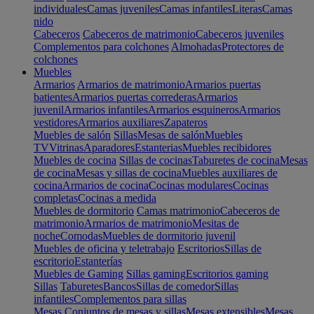
individuales
Camas juveniles
Camas infantiles
Literas
Camas
nido
Cabeceros
Cabeceros de matrimonio
Cabeceros juveniles
Complementos para colchones
Almohadas
Protectores de
colchones
Muebles
Armarios
Armarios de matrimonio
Armarios puertas
batientes
Armarios puertas correderas
Armarios
juvenil
Armarios infantiles
Armarios esquineros
Armarios
vestidores
Armarios auxiliares
Zapateros
Muebles de salón
Sillas
Mesas de salón
Muebles
TV
Vitrinas
Aparadores
Estanterias
Muebles recibidores
Muebles de cocina
Sillas de cocinas
Taburetes de cocina
Mesas
de cocina
Mesas y sillas de cocina
Muebles auxiliares de
cocina
Armarios de cocina
Cocinas modulares
Cocinas
completas
Cocinas a medida
Muebles de dormitorio
Camas matrimonio
Cabeceros de
matrimonio
Armarios de matrimonio
Mesitas de
noche
Comodas
Muebles de dormitorio juvenil
Muebles de oficina y teletrabajo
Escritorios
Sillas de
escritorio
Estanterías
Muebles de Gaming
Sillas gaming
Escritorios gaming
Sillas
Taburetes
Bancos
Sillas de comedor
Sillas
infantiles
Complementos para sillas
Mesas
Conjuntos de mesas y sillas
Mesas extensibles
Mesas