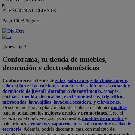
ATENCIÓN AL CLIENTE
Pago 100% Seguro
¡Nueva app!
Conforama, tu tienda de muebles,
decoración y electrodomésticos
Conforama
es tu tienda de
sofás
,
sofá cama
,
sofá chaise longue
,
sillón
,
sillón relax
,
colchones
,
muebles de salón
,
mesas comedor
,
dormitorio de juvenil
,
dormitorio de matrimonio
,
canapés
,
cocinas a medida
,
decoración
,
electrodomésticos
,
frigoríficos
,
microondas
,
lavavajillas
,
lavadora secadora
, y
televisiones
.
Descubre nuestra amplia variedad de estilos en cualquier
muebles
para tu hogar,
con los mejores precios y promociones
. Crea el
espacio en el que vives gracias a nuestros
muebles de comedor
y
habitaciones,
armarios
y
zapateros
,
mesas de comedor
y
sillas de
escritorio
. Además, podrás decorar tu casa con multitud de
artículos, tener el mejor ocio con los productos de
imagen y sonido