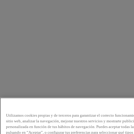
Utilizamos cookies propias y de terceros para garantizar el correcto funcionami
sitio web, analizar la navegación, mejorar nuestros servicios y mostrarte public
personalizada en función de tus hábitos de navegación. Puedes aceptar todas la
pulsando en “Aceptar”, o configurar tus preferencias para seleccionar qué tipos