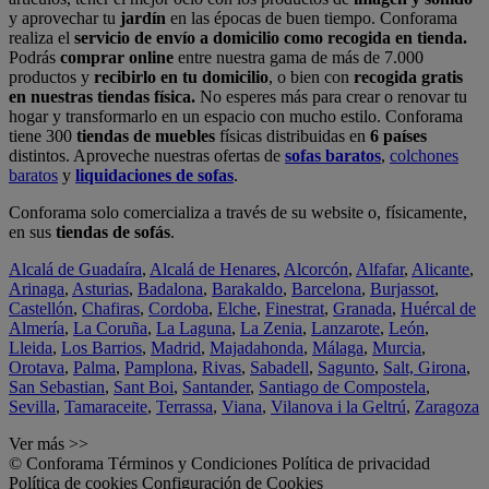
y aprovechar tu
jardín
en las épocas de buen tiempo. Conforama
realiza el
servicio de envío a domicilio como recogida en tienda.
Podrás
comprar online
entre nuestra gama de más de 7.000
productos y
recibirlo en tu domicilio
, o bien con
recogida gratis
en nuestras tiendas física.
No esperes más para crear o renovar tu
hogar y transformarlo en un espacio con mucho estilo. Conforama
tiene 300
tiendas de muebles
físicas distribuidas en
6 países
distintos. Aproveche nuestras ofertas de
sofas baratos
,
colchones
baratos
y
liquidaciones de sofas
.
Conforama solo comercializa a través de su website o, físicamente,
en sus
tiendas de sofás
.
Alcalá de Guadaíra
,
Alcalá de Henares
,
Alcorcón
,
Alfafar
,
Alicante
,
Arinaga
,
Asturias
,
Badalona
,
Barakaldo
,
Barcelona
,
Burjassot
,
Castellón
,
Chafiras
,
Cordoba
,
Elche
,
Finestrat
,
Granada
,
Huércal de
Almería
,
La Coruña
,
La Laguna
,
La Zenia
,
Lanzarote
,
León
,
Lleida
,
Los Barrios
,
Madrid
,
Majadahonda
,
Málaga
,
Murcia
,
Orotava
,
Palma
,
Pamplona
,
Rivas
,
Sabadell
,
Sagunto
,
Salt, Girona
,
San Sebastian
,
Sant Boi
,
Santander
,
Santiago de Compostela
,
Sevilla
,
Tamaraceite
,
Terrassa
,
Viana
,
Vilanova i la Geltrú
,
Zaragoza
Ver más >>
© Conforama
Términos y Condiciones
Política de privacidad
Política de cookies
Configuración de Cookies