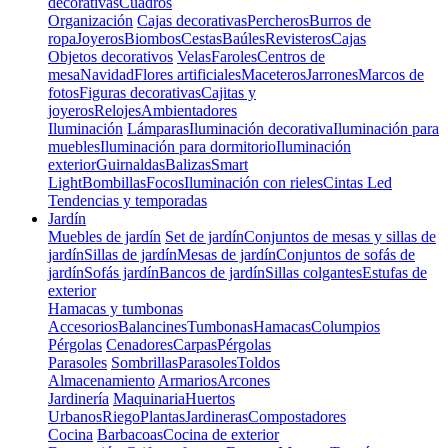
decorativas
Cuadros
Organización
Cajas decorativas
Percheros
Burros de
ropa
Joyeros
Biombos
Cestas
Baúles
Revisteros
Cajas
Objetos decorativos
Velas
Faroles
Centros de
mesa
Navidad
Flores artificiales
Maceteros
Jarrones
Marcos de
fotos
Figuras decorativas
Cajitas y
joyeros
Relojes
Ambientadores
Iluminación
Lámparas
Iluminación decorativa
Iluminación para
muebles
Iluminación para dormitorio
Iluminación
exterior
Guirnaldas
Balizas
Smart
Light
Bombillas
Focos
Iluminación con rieles
Cintas Led
Tendencias y temporadas
Jardín
Muebles de jardín
Set de jardín
Conjuntos de mesas y sillas de
jardín
Sillas de jardín
Mesas de jardín
Conjuntos de sofás de
jardín
Sofás jardín
Bancos de jardín
Sillas colgantes
Estufas de
exterior
Hamacas y tumbonas
Accesorios
Balancines
Tumbonas
Hamacas
Columpios
Pérgolas
Cenadores
Carpas
Pérgolas
Parasoles
Sombrillas
Parasoles
Toldos
Almacenamiento
Armarios
Arcones
Jardinería
Maquinaria
Huertos
Urbanos
Riego
Plantas
Jardineras
Compostadores
Cocina
Barbacoas
Cocina de exterior