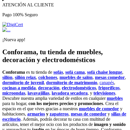
ATENCIÓN AL CLIENTE
Pago 100% Seguro
¡Nueva app!
Conforama, tu tienda de muebles,
decoración y electrodomésticos
Conforama
es tu tienda de
sofás
,
sofá cama
,
sofá chaise longue
,
sillón
,
sillón relax
,
colchones
,
muebles de salón
,
mesas comedor
,
dormitorio de juvenil
,
dormitorio de matrimonio
,
canapés
,
cocinas a medida
,
decoración
,
electrodomésticos
,
frigoríficos
,
microondas
,
lavavajillas
,
lavadora secadora
, y
televisiones
.
Descubre nuestra amplia variedad de estilos en cualquier
muebles
para tu hogar,
con los mejores precios y promociones
. Crea el
espacio en el que vives gracias a nuestros
muebles de comedor
y
habitaciones,
armarios
y
zapateros
,
mesas de comedor
y
sillas de
escritorio
. Además, podrás decorar tu casa con multitud de
artículos, tener el mejor ocio con los productos de
imagen y sonido
y aprovechar tu
jardín
en las épocas de buen tiempo. Conforama