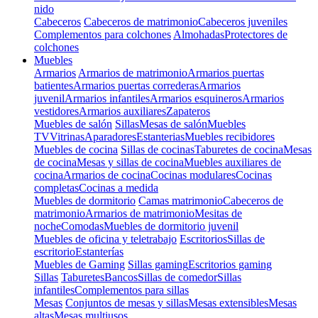
nido
Cabeceros
Cabeceros de matrimonio
Cabeceros juveniles
Complementos para colchones
Almohadas
Protectores de
colchones
Muebles
Armarios
Armarios de matrimonio
Armarios puertas
batientes
Armarios puertas correderas
Armarios
juvenil
Armarios infantiles
Armarios esquineros
Armarios
vestidores
Armarios auxiliares
Zapateros
Muebles de salón
Sillas
Mesas de salón
Muebles
TV
Vitrinas
Aparadores
Estanterias
Muebles recibidores
Muebles de cocina
Sillas de cocinas
Taburetes de cocina
Mesas
de cocina
Mesas y sillas de cocina
Muebles auxiliares de
cocina
Armarios de cocina
Cocinas modulares
Cocinas
completas
Cocinas a medida
Muebles de dormitorio
Camas matrimonio
Cabeceros de
matrimonio
Armarios de matrimonio
Mesitas de
noche
Comodas
Muebles de dormitorio juvenil
Muebles de oficina y teletrabajo
Escritorios
Sillas de
escritorio
Estanterías
Muebles de Gaming
Sillas gaming
Escritorios gaming
Sillas
Taburetes
Bancos
Sillas de comedor
Sillas
infantiles
Complementos para sillas
Mesas
Conjuntos de mesas y sillas
Mesas extensibles
Mesas
altas
Mesas multiusos