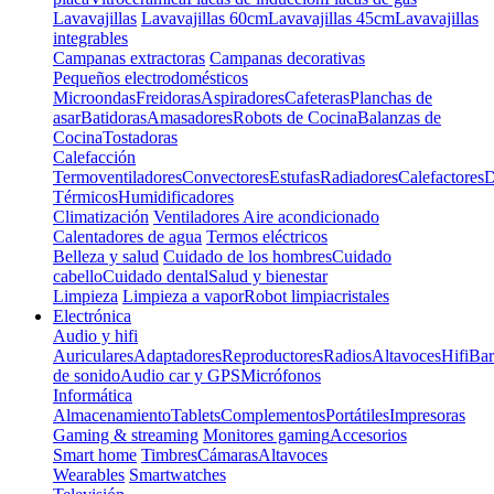
Lavavajillas
Lavavajillas 60cm
Lavavajillas 45cm
Lavavajillas
integrables
Campanas extractoras
Campanas decorativas
Pequeños electrodomésticos
Microondas
Freidoras
Aspiradores
Cafeteras
Planchas de
asar
Batidoras
Amasadores
Robots de Cocina
Balanzas de
Cocina
Tostadoras
Calefacción
Termoventiladores
Convectores
Estufas
Radiadores
Calefactores
D
Térmicos
Humidificadores
Climatización
Ventiladores
Aire acondicionado
Calentadores de agua
Termos eléctricos
Belleza y salud
Cuidado de los hombres
Cuidado
cabello
Cuidado dental
Salud y bienestar
Limpieza
Limpieza a vapor
Robot limpiacristales
Electrónica
Audio y hifi
Auriculares
Adaptadores
Reproductores
Radios
Altavoces
Hifi
Bar
de sonido
Audio car y GPS
Micrófonos
Informática
Almacenamiento
Tablets
Complementos
Portátiles
Impresoras
Gaming & streaming
Monitores gaming
Accesorios
Smart home
Timbres
Cámaras
Altavoces
Wearables
Smartwatches