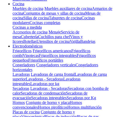
Cocina
Muebles de cocina
Muebles auxiliares de cocina
Armarios de
cocina
Conjuntos de mesas y sillas de cocina
Mesas de
cocina
Sillas de cocina
Taburetes de cocina
Cocinas
modulares
Cocinas completas
Cocinas a medida
Accesorios de cocina
Menaje
Servicio de
mesa
Cubertería
Cuchillos para chef
Vinos y
licores
Botellas
Utensilios de cocina
Vajilla
Bandejas
Electrodomésticos
Frigoríficos
Frigoríficos americanos
Frigoríficos
combi
Vinotecas
Frigoríficos integrables
Frigoríficos
pequeños
Frigoríficos portátiles
Congeladores
Congeladores verticales
Congeladores
horizontales
Lavadoras
Lavadoras de carga frontal
Lavadoras de carga
superior
Lavadoras - Secadoras
Lavadoras
integrables
Lavadoras por kg
Secadoras
Lavadoras - Secadoras
Secadoras con bomba de
calor
Secadoras de condensación
Secadoras de
evacuación
Secadoras integrables
Secadoras por Kg
Hornos
Conjunto de horno y placa
Hornos
convencionales
Hornos pirolíticos
Hornos multifunción
Placas de cocina
Conjunto de horno y
placa
Vitrocerámica
Placas de inducción
Placas de gas