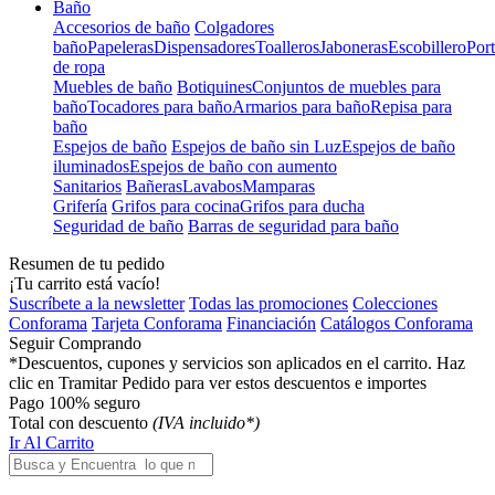
Baño
Accesorios de baño
Colgadores
baño
Papeleras
Dispensadores
Toalleros
Jaboneras
Escobillero
Port
de ropa
Muebles de baño
Botiquines
Conjuntos de muebles para
baño
Tocadores para baño
Armarios para baño
Repisa para
baño
Espejos de baño
Espejos de baño sin Luz
Espejos de baño
iluminados
Espejos de baño con aumento
Sanitarios
Bañeras
Lavabos
Mamparas
Grifería
Grifos para cocina
Grifos para ducha
Seguridad de baño
Barras de seguridad para baño
Resumen de tu pedido
¡Tu carrito está vacío!
Suscríbete a la newsletter
Todas las promociones
Colecciones
Conforama
Tarjeta Conforama
Financiación
Catálogos Conforama
Seguir Comprando
*Descuentos, cupones y servicios son aplicados en el carrito. Haz
clic en Tramitar Pedido para ver estos descuentos e importes
Pago 100% seguro
Total con descuento
(IVA incluido*)
Ir Al Carrito