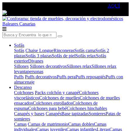
🔵Cambia tu electro con
-10% EXTRA
de descuento ☑️
AQUÍ
Baleares
Canarias
Sofás
Sofás
Chaise Longue
Rinconeras
Sofás cama
Sofás 2
plazas
Sofás 3 plazas
Sofás de piel
Sofás relax
Sofás
exterior
Divanes
Sillones
Sillones decorativos
Sillones relax
Sillones relax
levantapersonas
Puffs
Puffs decorativos
Puffs pera
Puffs reposapiés
Puffs con
almacenaje
Descanso
Colchones
Packs colchón y canapé
Colchones
viscoelásticos
Colchones de muelles
Colchones de muelles
ensacados
Colchones enrollados
Colchones de
espuma
Colchones para bebé
Colchones hinchables
Canapés y bases
Canapés
Base tapizadas
Somieres
Patas de
somieres
Camas
Camas de matrimonio
Camas dobles
Camas
individuales
Camas juveniles
Camas infantiles
Literas
Camas