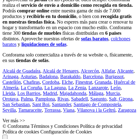
realiza el
servicio de envío a domicilio como recogida en tienda.
Podrás
comprar online
entre nuestra gama de más de 7.000
productos y
recibirlo en tu domicilio
, o bien con
recogida gratis
en nuestras tiendas física.
No esperes más para crear o renovar tu
hogar y transformarlo en un espacio con mucho estilo. Conforama
tiene 300
tiendas de muebles
físicas distribuidas en
6 países
distintos. Aproveche nuestras ofertas de
sofas baratos
,
colchones
baratos
y
liquidaciones de sofas
.
Conforama solo comercializa a través de su website o, físicamente,
en sus
tiendas de sofás
.
Alcalá de Guadaíra
,
Alcalá de Henares
,
Alcorcón
,
Alfafar
,
Alicante
,
Arinaga
,
Asturias
,
Badalona
,
Barakaldo
,
Barcelona
,
Burjassot
,
Castellón
,
Chafiras
,
Cordoba
,
Elche
,
Finestrat
,
Granada
,
Huércal de
Almería
,
La Coruña
,
La Laguna
,
La Zenia
,
Lanzarote
,
León
,
Lleida
,
Los Barrios
,
Madrid
,
Majadahonda
,
Málaga
,
Murcia
,
Orotava
,
Palma
,
Pamplona
,
Rivas
,
Sabadell
,
Sagunto
,
Salt, Girona
,
San Sebastian
,
Sant Boi
,
Santander
,
Santiago de Compostela
,
Sevilla
,
Tamaraceite
,
Terrassa
,
Viana
,
Vilanova i la Geltrú
,
Zaragoza
Ver más >>
© Conforama
Términos y Condiciones
Política de privacidad
Política de cookies
Configuración de Cookies