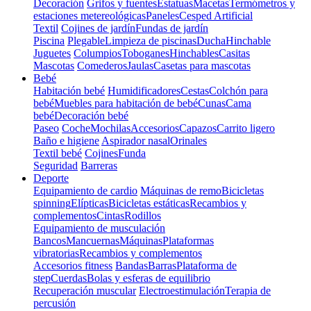
Decoración
Grifos y fuentes
Estatuas
Macetas
Termómetros y
estaciones metereológicas
Paneles
Cesped Artificial
Textil
Cojines de jardín
Fundas de jardín
Piscina
Plegable
Limpieza de piscinas
Ducha
Hinchable
Juguetes
Columpios
Toboganes
Hinchables
Casitas
Mascotas
Comederos
Jaulas
Casetas para mascotas
Bebé
Habitación bebé
Humidificadores
Cestas
Colchón para
bebé
Muebles para habitación de bebé
Cunas
Cama
bebé
Decoración bebé
Paseo
Coche
Mochilas
Accesorios
Capazos
Carrito ligero
Baño e higiene
Aspirador nasal
Orinales
Textil bebé
Cojines
Funda
Seguridad
Barreras
Deporte
Equipamiento de cardio
Máquinas de remo
Bicicletas
spinning
Elípticas
Bicicletas estáticas
Recambios y
complementos
Cintas
Rodillos
Equipamiento de musculación
Bancos
Mancuernas
Máquinas
Plataformas
vibratorias
Recambios y complementos
Accesorios fitness
Bandas
Barras
Plataforma de
step
Cuerdas
Bolas y esferas de equilibrio
Recuperación muscular
Electroestimulación
Terapia de
percusión