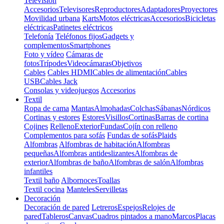
Televisión
Accesorios
Televisores
Reproductores
Adaptadores
Proyectores
Movilidad urbana
Karts
Motos eléctricas
Accesorios
Bicicletas
eléctricas
Patinetes eléctricos
Telefonía
Teléfonos fijos
Gadgets y
complementos
Smartphones
Foto y vídeo
Cámaras de
fotos
Trípodes
Videocámaras
Objetivos
Cables
Cables HDMI
Cables de alimentación
Cables
USB
Cables Jack
Consolas y videojuegos
Accesorios
Textil
Ropa de cama
Mantas
Almohadas
Colchas
Sábanas
Nórdicos
Cortinas y estores
Estores
Visillos
Cortinas
Barras de cortina
Cojines
Relleno
Exterior
Fundas
Cojín con relleno
Complementos para sofás
Fundas de sofás
Plaids
Alfombras
Alfombras de habitación
Alfombras
pequeñas
Alfombras antideslizantes
Alfombras de
exterior
Alfombras de baño
Alfombras de salón
Alfombras
infantiles
Textil baño
Albornoces
Toallas
Textil cocina
Manteles
Servilletas
Decoración
Decoración de pared
Letreros
Espejos
Relojes de
pared
Tableros
Canvas
Cuadros pintados a mano
Marcos
Placas