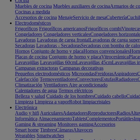
Cocina
Muebles de cocina
Muebles auxiliares de cocina
Armarios de co
Cocinas a medida
Accesorios de cocina
Menaje
Servicio de mesa
Cubertería
Cuchil
Electrodomésticos
Frigoríficos
Frigoríficos americanos
Frigoríficos combi
Vinoteca
Congeladores
Congeladores verticales
Congeladores horizontal
Lavadoras
Lavadoras de carga frontal
Lavadoras de carga super
Secadoras
Lavadoras - Secadoras
Secadoras con bomba de calo
Hornos
Conjunto de horno y placa
Hornos convencionales
Horno
Placas de cocina
Conjunto de horno y placa
Vitrocerámica
Placa
Lavavajillas
Lavavajillas 60cm
Lavavajillas 45cm
Lavavajillas i
Campanas extractoras
Campanas decorativas
Pequeños electrodomésticos
Microondas
Freidoras
Aspiradores
C
Calefacción
Termoventiladores
Convectores
Estufas
Radiadores
C
Climatización
Ventiladores
Aire acondicionado
Calentadores de agua
Termos eléctricos
Belleza y salud
Cuidado de los hombres
Cuidado cabello
Cuidad
Limpieza
Limpieza a vapor
Robot limpiacristales
Electrónica
Audio y hifi
Auriculares
Adaptadores
Reproductores
Radios
Alta
Informática
Almacenamiento
Tablets
Complementos
Portátiles
Im
Gaming & streaming
Monitores gaming
Accesorios
Smart home
Timbres
Cámaras
Altavoces
Wearables
Smartwatches