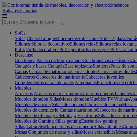
Baleares
Canarias
Sofás
Sofás
Chaise Longue
Rinconeras
Sofás cama
Sofás 2 plazas
Sofá
Sillones
Sillones decorativos
Sillones relax
Sillones relax levant
Puffs
Puffs decorativos
Puffs pera
Puffs reposapiés
Puffs con al
Descanso
Colchones
Packs colchón y canapé
Colchones viscoelásticos
Col
Canapés y bases
Canapés
Base tapizadas
Somieres
Patas de somi
Camas
Camas de matrimonio
Camas dobles
Camas individuales
Cabeceros
Cabeceros de matrimonio
Cabeceros juveniles
Complementos para colchones
Almohadas
Protectores de colch
Muebles
Armarios
Armarios de matrimonio
Armarios puertas batientes
Ar
Muebles de salón
Sillas
Mesas de salón
Muebles TV
Vitrinas
Apa
Muebles de cocina
Sillas de cocinas
Taburetes de cocina
Mesas d
Muebles de dormitorio
Camas matrimonio
Cabeceros de matrim
Muebles de oficina y teletrabajo
Escritorios
Sillas de escritorio
Es
Muebles de Gaming
Sillas gaming
Escritorios gaming
Sillas
Taburetes
Bancos
Sillas de comedor
Sillas infantiles
Complem
Mesas
Conjuntos de mesas y sillas
Mesas extensibles
Mesas alta