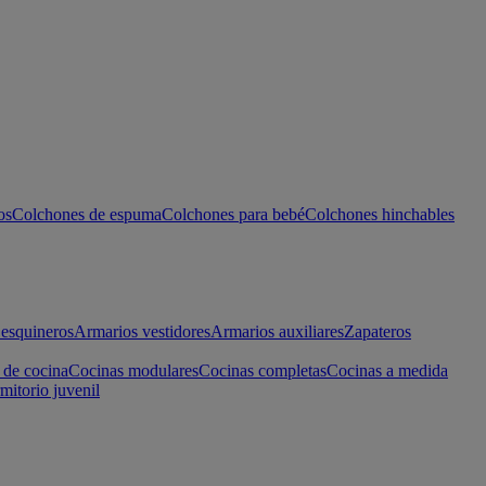
os
Colchones de espuma
Colchones para bebé
Colchones hinchables
esquineros
Armarios vestidores
Armarios auxiliares
Zapateros
 de cocina
Cocinas modulares
Cocinas completas
Cocinas a medida
mitorio juvenil