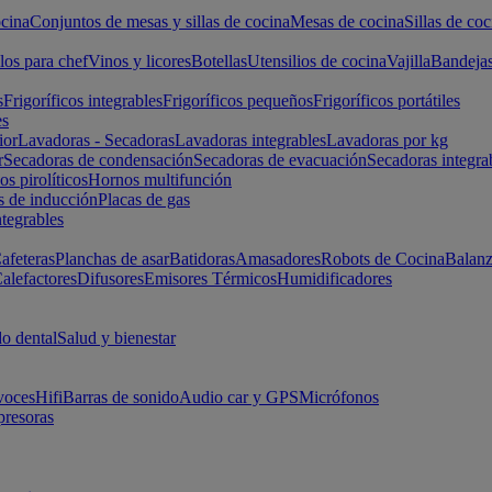
cina
Conjuntos de mesas y sillas de cocina
Mesas de cocina
Sillas de coc
los para chef
Vinos y licores
Botellas
Utensilios de cocina
Vajilla
Bandeja
s
Frigoríficos integrables
Frigoríficos pequeños
Frigoríficos portátiles
es
ior
Lavadoras - Secadoras
Lavadoras integrables
Lavadoras por kg
r
Secadoras de condensación
Secadoras de evacuación
Secadoras integra
s pirolíticos
Hornos multifunción
s de inducción
Placas de gas
ntegrables
afeteras
Planchas de asar
Batidoras
Amasadores
Robots de Cocina
Balanz
alefactores
Difusores
Emisores Térmicos
Humidificadores
o dental
Salud y bienestar
voces
Hifi
Barras de sonido
Audio car y GPS
Micrófonos
presoras