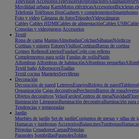
Televisión
Accesorios
Televisores
Reproductores
Adaptadores
Pr
Movilidad urbana
Karts
Motos eléctricas
Accesorios
Bicicletas el
Telefonía
Teléfonos fijos
Gadgets y complementos
Smartphones
Foto y vídeo
Cámaras de fotos
Trípodes
Videocámaras
Cables
Cables HDMI
Cables de alimentación
Cables USB
Cable
Consolas y videojuegos
Accesorios
Textil
Ropa de cama
Mantas
Almohadas
Colchas
Sábanas
Nórdicos
Cortinas y estores
Estores
Visillos
Cortinas
Barras de cortina
Cojines
Relleno
Exterior
Fundas
Cojín con relleno
Complementos para sofás
Fundas de sofás
Plaids
Alfombras
Alfombras de habitación
Alfombras pequeñas
Alfomb
Textil baño
Albornoces
Toallas
Textil cocina
Manteles
Servilletas
Decoración
Decoración de pared
Letreros
Espejos
Relojes de pared
Tableros
Organización
Cajas decorativas
Percheros
Burros de ropa
Joyero
Objetos decorativos
Velas
Faroles
Centros de mesa
Navidad
Flore
Iluminación
Lámparas
Iluminación decorativa
Iluminación para 
Tendencias y temporadas
Jardín
Muebles de jardín
Set de jardín
Conjuntos de mesas y sillas de j
Hamacas y tumbonas
Accesorios
Balancines
Tumbonas
Hamaca
Pérgolas
Cenadores
Carpas
Pérgolas
Parasoles
Sombrillas
Parasoles
Toldos