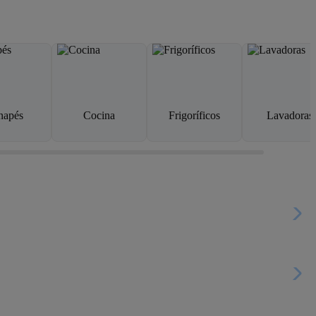
napés
Cocina
Frigoríficos
Lavadoras