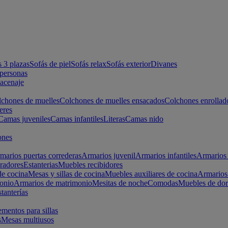
s 3 plazas
Sofás de piel
Sofás relax
Sofás exterior
Divanes
apersonas
macenaje
chones de muelles
Colchones de muelles ensacados
Colchones enrollad
eres
Camas juveniles
Camas infantiles
Literas
Camas nido
ones
marios puertas correderas
Armarios juvenil
Armarios infantiles
Armarios 
radores
Estanterias
Muebles recibidores
e cocina
Mesas y sillas de cocina
Muebles auxiliares de cocina
Armarios
onio
Armarios de matrimonio
Mesitas de noche
Comodas
Muebles de dor
tanterías
entos para sillas
s
Mesas multiusos