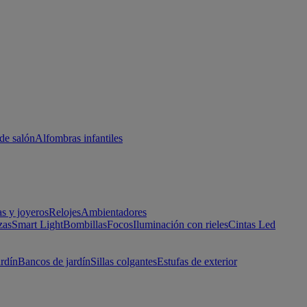
de salón
Alfombras infantiles
as y joyeros
Relojes
Ambientadores
zas
Smart Light
Bombillas
Focos
Iluminación con rieles
Cintas Led
ardín
Bancos de jardín
Sillas colgantes
Estufas de exterior