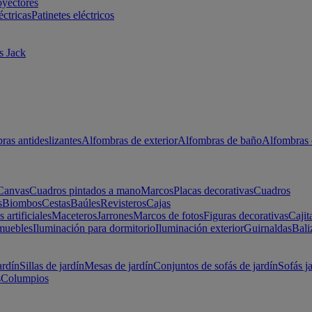
oyectores
éctricas
Patinetes eléctricos
s Jack
ras antideslizantes
Alfombras de exterior
Alfombras de baño
Alfombras 
Canvas
Cuadros pintados a mano
Marcos
Placas decorativas
Cuadros
s
Biombos
Cestas
Baúles
Revisteros
Cajas
s artificiales
Maceteros
Jarrones
Marcos de fotos
Figuras decorativas
Cajit
muebles
Iluminación para dormitorio
Iluminación exterior
Guirnaldas
Bali
ardín
Sillas de jardín
Mesas de jardín
Conjuntos de sofás de jardín
Sofás j
s
Columpios