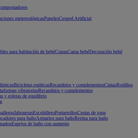
ompostadores
aciones metereológicas
Paneles
Cesped Artificial
les para habitación de bebé
Cunas
Cama bebé
Decoración bebé
lípticas
Bicicletas estáticas
Recambios y complementos
Cintas
Rodillos
taformas vibratorias
Recambios y complementos
s y esferas de equilibrio
ón
alleros
Jaboneras
Escobillero
Portarrollos
Cestas de ropa
cadores para baño
Armarios para baño
Repisa para baño
inados
Espejos de baño con aumento