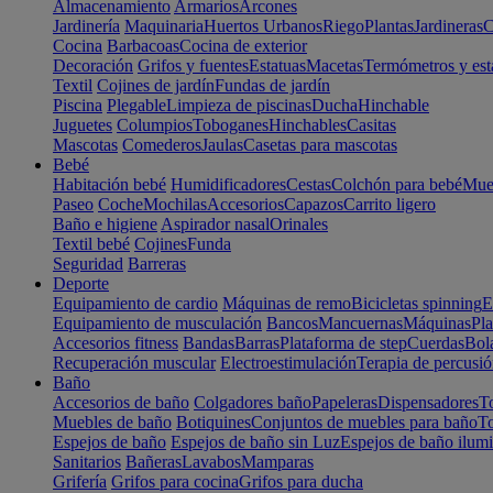
Almacenamiento
Armarios
Arcones
Jardinería
Maquinaria
Huertos Urbanos
Riego
Plantas
Jardineras
C
Cocina
Barbacoas
Cocina de exterior
Decoración
Grifos y fuentes
Estatuas
Macetas
Termómetros y est
Textil
Cojines de jardín
Fundas de jardín
Piscina
Plegable
Limpieza de piscinas
Ducha
Hinchable
Juguetes
Columpios
Toboganes
Hinchables
Casitas
Mascotas
Comederos
Jaulas
Casetas para mascotas
Bebé
Habitación bebé
Humidificadores
Cestas
Colchón para bebé
Mueb
Paseo
Coche
Mochilas
Accesorios
Capazos
Carrito ligero
Baño e higiene
Aspirador nasal
Orinales
Textil bebé
Cojines
Funda
Seguridad
Barreras
Deporte
Equipamiento de cardio
Máquinas de remo
Bicicletas spinning
E
Equipamiento de musculación
Bancos
Mancuernas
Máquinas
Pla
Accesorios fitness
Bandas
Barras
Plataforma de step
Cuerdas
Bola
Recuperación muscular
Electroestimulación
Terapia de percusi
Baño
Accesorios de baño
Colgadores baño
Papeleras
Dispensadores
To
Muebles de baño
Botiquines
Conjuntos de muebles para baño
To
Espejos de baño
Espejos de baño sin Luz
Espejos de baño ilum
Sanitarios
Bañeras
Lavabos
Mamparas
Grifería
Grifos para cocina
Grifos para ducha