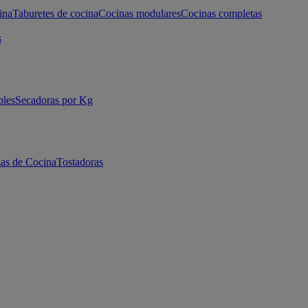
ina
Taburetes de cocina
Cocinas modulares
Cocinas completas
s
bles
Secadoras por Kg
as de Cocina
Tostadoras