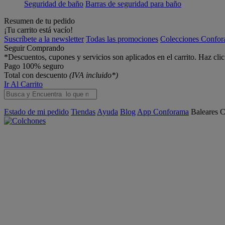
Seguridad de baño
Barras de seguridad para baño
Resumen de tu pedido
¡Tu carrito está vacío!
Suscríbete a la newsletter
Todas las promociones
Colecciones Confo
Seguir Comprando
*Descuentos, cupones y servicios son aplicados en el carrito. Haz cli
Pago 100% seguro
Total con descuento
(IVA incluido*)
Ir Al Carrito
Estado de mi pedido
Tiendas
Ayuda
Blog
App Conforama
Baleares
C