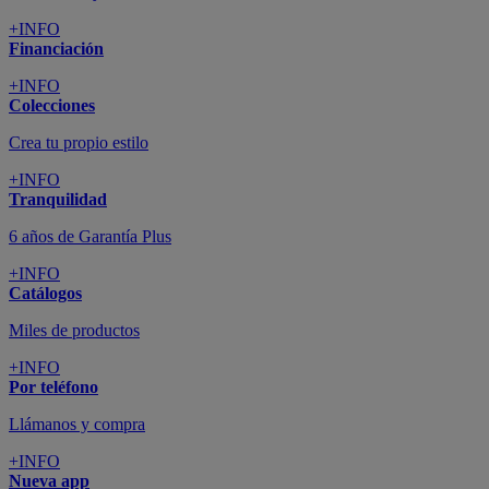
+INFO
Financiación
+INFO
Colecciones
Crea tu propio estilo
+INFO
Tranquilidad
6 años de Garantía Plus
+INFO
Catálogos
Miles de productos
+INFO
Por teléfono
Llámanos y compra
+INFO
Nueva app