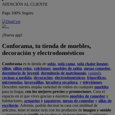
ATENCIÓN AL CLIENTE
Pago 100% Seguro
¡Nueva app!
Conforama, tu tienda de muebles,
decoración y electrodomésticos
Conforama
es tu tienda de
sofás
,
sofá cama
,
sofá chaise longue
,
sillón
,
sillón relax
,
colchones
,
muebles de salón
,
mesas comedor
,
dormitorio de juvenil
,
dormitorio de matrimonio
,
canapés
,
cocinas a medida
,
decoración
,
electrodomésticos
,
frigoríficos
,
microondas
,
lavavajillas
,
lavadora secadora
, y
televisiones
.
Descubre nuestra amplia variedad de estilos en cualquier
muebles
para tu hogar,
con los mejores precios y promociones
. Crea el
espacio en el que vives gracias a nuestros
muebles de comedor
y
habitaciones,
armarios
y
zapateros
,
mesas de comedor
y
sillas de
escritorio
. Además, podrás decorar tu casa con multitud de
artículos, tener el mejor ocio con los productos de
imagen y sonido
y aprovechar tu
jardín
en las épocas de buen tiempo. Conforama