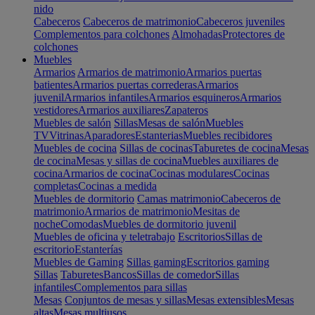
nido
Cabeceros
Cabeceros de matrimonio
Cabeceros juveniles
Complementos para colchones
Almohadas
Protectores de
colchones
Muebles
Armarios
Armarios de matrimonio
Armarios puertas
batientes
Armarios puertas correderas
Armarios
juvenil
Armarios infantiles
Armarios esquineros
Armarios
vestidores
Armarios auxiliares
Zapateros
Muebles de salón
Sillas
Mesas de salón
Muebles
TV
Vitrinas
Aparadores
Estanterias
Muebles recibidores
Muebles de cocina
Sillas de cocinas
Taburetes de cocina
Mesas
de cocina
Mesas y sillas de cocina
Muebles auxiliares de
cocina
Armarios de cocina
Cocinas modulares
Cocinas
completas
Cocinas a medida
Muebles de dormitorio
Camas matrimonio
Cabeceros de
matrimonio
Armarios de matrimonio
Mesitas de
noche
Comodas
Muebles de dormitorio juvenil
Muebles de oficina y teletrabajo
Escritorios
Sillas de
escritorio
Estanterías
Muebles de Gaming
Sillas gaming
Escritorios gaming
Sillas
Taburetes
Bancos
Sillas de comedor
Sillas
infantiles
Complementos para sillas
Mesas
Conjuntos de mesas y sillas
Mesas extensibles
Mesas
altas
Mesas multiusos