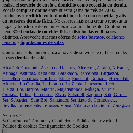
realiza el
servicio de envío a domicilio como recogida en tienda.
Podrás
comprar online
entre nuestra gama de más de 7.000
productos y
recibirlo en tu domicilio
, o bien con
recogida gratis
en nuestras tiendas física.
No esperes más para crear o renovar tu
hogar y transformarlo en un espacio con mucho estilo. Conforama
tiene 300
tiendas de muebles
físicas distribuidas en
6 países
distintos. Aproveche nuestras ofertas de
sofas baratos
,
colchones
baratos
y
liquidaciones de sofas
.
Conforama solo comercializa a través de su website o, físicamente,
en sus
tiendas de sofás
.
Alcalá de Guadaíra
,
Alcalá de Henares
,
Alcorcón
,
Alfafar
,
Alicante
,
Arinaga
,
Asturias
,
Badalona
,
Barakaldo
,
Barcelona
,
Burjassot
,
Castellón
,
Chafiras
,
Cordoba
,
Elche
,
Finestrat
,
Granada
,
Huércal de
Almería
,
La Coruña
,
La Laguna
,
La Zenia
,
Lanzarote
,
León
,
Lleida
,
Los Barrios
,
Madrid
,
Majadahonda
,
Málaga
,
Murcia
,
Orotava
,
Palma
,
Pamplona
,
Rivas
,
Sabadell
,
Sagunto
,
Salt, Girona
,
San Sebastian
,
Sant Boi
,
Santander
,
Santiago de Compostela
,
Sevilla
,
Tamaraceite
,
Terrassa
,
Viana
,
Vilanova i la Geltrú
,
Zaragoza
Ver más >>
© Conforama
Términos y Condiciones
Política de privacidad
Política de cookies
Configuración de Cookies