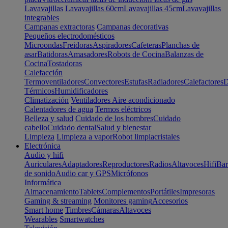
Lavavajillas
Lavavajillas 60cm
Lavavajillas 45cm
Lavavajillas
integrables
Campanas extractoras
Campanas decorativas
Pequeños electrodomésticos
Microondas
Freidoras
Aspiradores
Cafeteras
Planchas de
asar
Batidoras
Amasadores
Robots de Cocina
Balanzas de
Cocina
Tostadoras
Calefacción
Termoventiladores
Convectores
Estufas
Radiadores
Calefactores
D
Térmicos
Humidificadores
Climatización
Ventiladores
Aire acondicionado
Calentadores de agua
Termos eléctricos
Belleza y salud
Cuidado de los hombres
Cuidado
cabello
Cuidado dental
Salud y bienestar
Limpieza
Limpieza a vapor
Robot limpiacristales
Electrónica
Audio y hifi
Auriculares
Adaptadores
Reproductores
Radios
Altavoces
Hifi
Bar
de sonido
Audio car y GPS
Micrófonos
Informática
Almacenamiento
Tablets
Complementos
Portátiles
Impresoras
Gaming & streaming
Monitores gaming
Accesorios
Smart home
Timbres
Cámaras
Altavoces
Wearables
Smartwatches