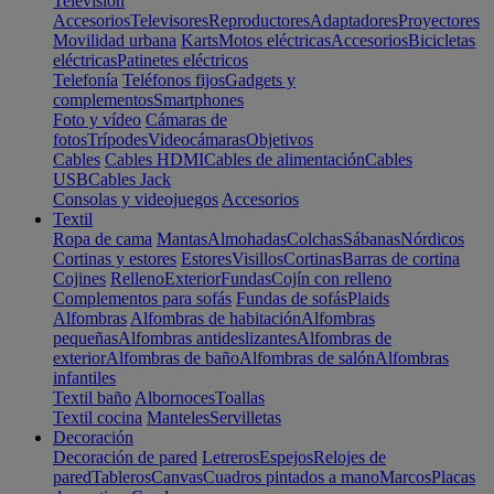
Televisión
Accesorios
Televisores
Reproductores
Adaptadores
Proyectores
Movilidad urbana
Karts
Motos eléctricas
Accesorios
Bicicletas
eléctricas
Patinetes eléctricos
Telefonía
Teléfonos fijos
Gadgets y
complementos
Smartphones
Foto y vídeo
Cámaras de
fotos
Trípodes
Videocámaras
Objetivos
Cables
Cables HDMI
Cables de alimentación
Cables
USB
Cables Jack
Consolas y videojuegos
Accesorios
Textil
Ropa de cama
Mantas
Almohadas
Colchas
Sábanas
Nórdicos
Cortinas y estores
Estores
Visillos
Cortinas
Barras de cortina
Cojines
Relleno
Exterior
Fundas
Cojín con relleno
Complementos para sofás
Fundas de sofás
Plaids
Alfombras
Alfombras de habitación
Alfombras
pequeñas
Alfombras antideslizantes
Alfombras de
exterior
Alfombras de baño
Alfombras de salón
Alfombras
infantiles
Textil baño
Albornoces
Toallas
Textil cocina
Manteles
Servilletas
Decoración
Decoración de pared
Letreros
Espejos
Relojes de
pared
Tableros
Canvas
Cuadros pintados a mano
Marcos
Placas