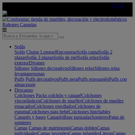
🔵Cambia tu electro con
-10% EXTRA
de descuento ☑️
AQUÍ
Baleares
Canarias
Sofás
Sofás
Chaise Longue
Rinconeras
Sofás cama
Sofás 2
plazas
Sofás 3 plazas
Sofás de piel
Sofás relax
Sofás
exterior
Divanes
Sillones
Sillones decorativos
Sillones relax
Sillones relax
levantapersonas
Puffs
Puffs decorativos
Puffs pera
Puffs reposapiés
Puffs con
almacenaje
Descanso
Colchones
Packs colchón y canapé
Colchones
viscoelásticos
Colchones de muelles
Colchones de muelles
ensacados
Colchones enrollados
Colchones de
espuma
Colchones para bebé
Colchones hinchables
Canapés y bases
Canapés
Base tapizadas
Somieres
Patas de
somieres
Camas
Camas de matrimonio
Camas dobles
Camas
individuales
Camas juveniles
Camas infantiles
Literas
Camas