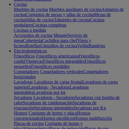
Cocina
Muebles de cocina
Muebles auxiliares de cocina
Armarios de
cocina
Conjuntos de mesas y sillas de cocina
Mesas de
cocina
Sillas de cocina
Taburetes de cocina
Cocinas
modulares
Cocinas completas
Cocinas a medida
Accesorios de cocina
Menaje
Servicio de
mesa
Cubertería
Cuchillos para chef
Vinos y
licores
Botellas
Utensilios de cocina
Vajilla
Bandejas
Electrodomésticos
Frigoríficos
Frigoríficos americanos
Frigoríficos
combi
Vinotecas
Frigoríficos integrables
Frigoríficos
pequeños
Frigoríficos portátiles
Congeladores
Congeladores verticales
Congeladores
horizontales
Lavadoras
Lavadoras de carga frontal
Lavadoras de carga
superior
Lavadoras - Secadoras
Lavadoras
integrables
Lavadoras por kg
Secadoras
Lavadoras - Secadoras
Secadoras con bomba de
calor
Secadoras de condensación
Secadoras de
evacuación
Secadoras integrables
Secadoras por Kg
Hornos
Conjunto de horno y placa
Hornos
convencionales
Hornos pirolíticos
Hornos multifunción
Placas de cocina
Conjunto de horno y
placa
Vitrocerámica
Placas de inducción
Placas de gas