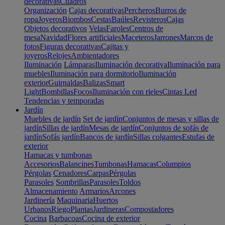
decorativas
Cuadros
Organización
Cajas decorativas
Percheros
Burros de
ropa
Joyeros
Biombos
Cestas
Baúles
Revisteros
Cajas
Objetos decorativos
Velas
Faroles
Centros de
mesa
Navidad
Flores artificiales
Maceteros
Jarrones
Marcos de
fotos
Figuras decorativas
Cajitas y
joyeros
Relojes
Ambientadores
Iluminación
Lámparas
Iluminación decorativa
Iluminación para
muebles
Iluminación para dormitorio
Iluminación
exterior
Guirnaldas
Balizas
Smart
Light
Bombillas
Focos
Iluminación con rieles
Cintas Led
Tendencias y temporadas
Jardín
Muebles de jardín
Set de jardín
Conjuntos de mesas y sillas de
jardín
Sillas de jardín
Mesas de jardín
Conjuntos de sofás de
jardín
Sofás jardín
Bancos de jardín
Sillas colgantes
Estufas de
exterior
Hamacas y tumbonas
Accesorios
Balancines
Tumbonas
Hamacas
Columpios
Pérgolas
Cenadores
Carpas
Pérgolas
Parasoles
Sombrillas
Parasoles
Toldos
Almacenamiento
Armarios
Arcones
Jardinería
Maquinaria
Huertos
Urbanos
Riego
Plantas
Jardineras
Compostadores
Cocina
Barbacoas
Cocina de exterior