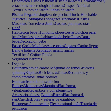
Decoración
Grifos y fuentes
Estatuas
Macetas
Termómetros y
estaciones metereológicas
Paneles
Cesped Artificial
Textil
Cojines de jardín
Fundas de jardín
Piscina
Plegable
Limpieza de piscinas
Ducha
Hinchable
Juguetes
Columpios
Toboganes
Hinchables
Casitas
Mascotas
Comederos
Jaulas
Casetas para mascotas
Bebé
Habitación bebé
Humidificadores
Cestas
Colchón para
bebé
Muebles para habitación de bebé
Cunas
Cama
bebé
Decoración bebé
Paseo
Coche
Mochilas
Accesorios
Capazos
Carrito ligero
Baño e higiene
Aspirador nasal
Orinales
Textil bebé
Cojines
Funda
Seguridad
Barreras
Deporte
Equipamiento de cardio
Máquinas de remo
Bicicletas
spinning
Elípticas
Bicicletas estáticas
Recambios y
complementos
Cintas
Rodillos
Equipamiento de musculación
Bancos
Mancuernas
Máquinas
Plataformas
vibratorias
Recambios y complementos
Accesorios fitness
Bandas
Barras
Plataforma de
step
Cuerdas
Bolas y esferas de equilibrio
Recuperación muscular
Electroestimulación
Terapia de
percusión