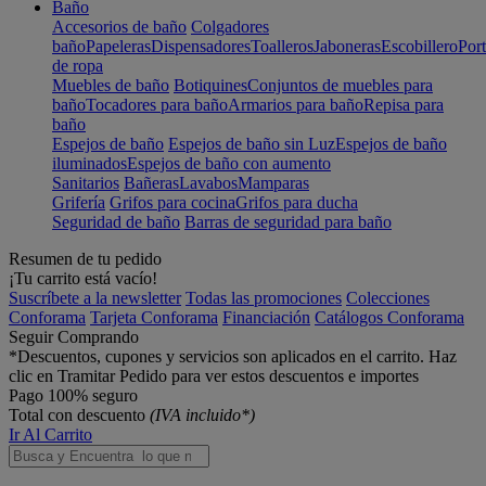
Baño
Accesorios de baño
Colgadores
baño
Papeleras
Dispensadores
Toalleros
Jaboneras
Escobillero
Port
de ropa
Muebles de baño
Botiquines
Conjuntos de muebles para
baño
Tocadores para baño
Armarios para baño
Repisa para
baño
Espejos de baño
Espejos de baño sin Luz
Espejos de baño
iluminados
Espejos de baño con aumento
Sanitarios
Bañeras
Lavabos
Mamparas
Grifería
Grifos para cocina
Grifos para ducha
Seguridad de baño
Barras de seguridad para baño
Resumen de tu pedido
¡Tu carrito está vacío!
Suscríbete a la newsletter
Todas las promociones
Colecciones
Conforama
Tarjeta Conforama
Financiación
Catálogos Conforama
Seguir Comprando
*Descuentos, cupones y servicios son aplicados en el carrito. Haz
clic en Tramitar Pedido para ver estos descuentos e importes
Pago 100% seguro
Total con descuento
(IVA incluido*)
Ir Al Carrito