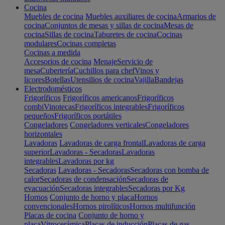
Cocina
Muebles de cocina
Muebles auxiliares de cocina
Armarios de
cocina
Conjuntos de mesas y sillas de cocina
Mesas de
cocina
Sillas de cocina
Taburetes de cocina
Cocinas
modulares
Cocinas completas
Cocinas a medida
Accesorios de cocina
Menaje
Servicio de
mesa
Cubertería
Cuchillos para chef
Vinos y
licores
Botellas
Utensilios de cocina
Vajilla
Bandejas
Electrodomésticos
Frigoríficos
Frigoríficos americanos
Frigoríficos
combi
Vinotecas
Frigoríficos integrables
Frigoríficos
pequeños
Frigoríficos portátiles
Congeladores
Congeladores verticales
Congeladores
horizontales
Lavadoras
Lavadoras de carga frontal
Lavadoras de carga
superior
Lavadoras - Secadoras
Lavadoras
integrables
Lavadoras por kg
Secadoras
Lavadoras - Secadoras
Secadoras con bomba de
calor
Secadoras de condensación
Secadoras de
evacuación
Secadoras integrables
Secadoras por Kg
Hornos
Conjunto de horno y placa
Hornos
convencionales
Hornos pirolíticos
Hornos multifunción
Placas de cocina
Conjunto de horno y
placa
Vitrocerámica
Placas de inducción
Placas de gas