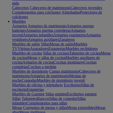
nido
Cabeceros
Cabeceros de matrimonio
Cabeceros juveniles
Complementos para colchones
Almohadas
Protectores de
colchones
Muebles
Armarios
Armarios de matrimonio
Armarios puertas
batientes
Armarios puertas correderas
Armarios
juvenil
Armarios infantiles
Armarios esquineros
Armarios
vestidores
Armarios auxiliares
Zapateros
Muebles de salón
Sillas
Mesas de salón
Muebles
TV
Vitrinas
Aparadores
Estanterias
Muebles recibidores
Muebles de cocina
Sillas de cocinas
Taburetes de cocina
Mesas
de cocina
Mesas y sillas de cocina
Muebles auxiliares de
cocina
Armarios de cocina
Cocinas modulares
Cocinas
completas
Cocinas a medida
Muebles de dormitorio
Camas matrimonio
Cabeceros de
matrimonio
Armarios de matrimonio
Mesitas de
noche
Comodas
Muebles de dormitorio juvenil
Muebles de oficina y teletrabajo
Escritorios
Sillas de
escritorio
Estanterías
Muebles de Gaming
Sillas gaming
Escritorios gaming
Sillas
Taburetes
Bancos
Sillas de comedor
Sillas
infantiles
Complementos para sillas
Mesas
Conjuntos de mesas y sillas
Mesas extensibles
Mesas
altas
Mesas multiusos