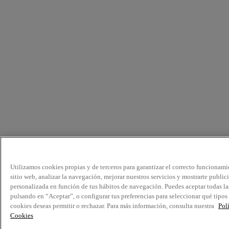
Utilizamos cookies propias y de terceros para garantizar el correcto funcionami
sitio web, analizar la navegación, mejorar nuestros servicios y mostrarte public
personalizada en función de tus hábitos de navegación. Puedes aceptar todas la
pulsando en “Aceptar”, o configurar tus preferencias para seleccionar qué tipos
cookies deseas permitir o rechazar. Para más información, consulta nuestra
Pol
Cookies