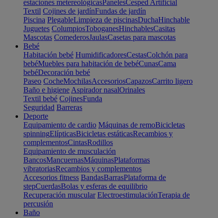
estaciones metereológicas
Paneles
Cesped Artificial
Textil
Cojines de jardín
Fundas de jardín
Piscina
Plegable
Limpieza de piscinas
Ducha
Hinchable
Juguetes
Columpios
Toboganes
Hinchables
Casitas
Mascotas
Comederos
Jaulas
Casetas para mascotas
Bebé
Habitación bebé
Humidificadores
Cestas
Colchón para
bebé
Muebles para habitación de bebé
Cunas
Cama
bebé
Decoración bebé
Paseo
Coche
Mochilas
Accesorios
Capazos
Carrito ligero
Baño e higiene
Aspirador nasal
Orinales
Textil bebé
Cojines
Funda
Seguridad
Barreras
Deporte
Equipamiento de cardio
Máquinas de remo
Bicicletas
spinning
Elípticas
Bicicletas estáticas
Recambios y
complementos
Cintas
Rodillos
Equipamiento de musculación
Bancos
Mancuernas
Máquinas
Plataformas
vibratorias
Recambios y complementos
Accesorios fitness
Bandas
Barras
Plataforma de
step
Cuerdas
Bolas y esferas de equilibrio
Recuperación muscular
Electroestimulación
Terapia de
percusión
Baño