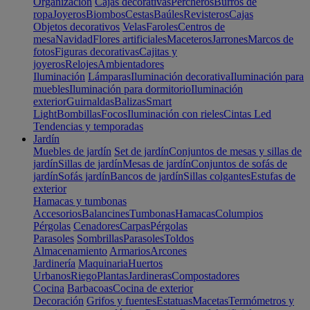
Organización
Cajas decorativas
Percheros
Burros de
ropa
Joyeros
Biombos
Cestas
Baúles
Revisteros
Cajas
Objetos decorativos
Velas
Faroles
Centros de
mesa
Navidad
Flores artificiales
Maceteros
Jarrones
Marcos de
fotos
Figuras decorativas
Cajitas y
joyeros
Relojes
Ambientadores
Iluminación
Lámparas
Iluminación decorativa
Iluminación para
muebles
Iluminación para dormitorio
Iluminación
exterior
Guirnaldas
Balizas
Smart
Light
Bombillas
Focos
Iluminación con rieles
Cintas Led
Tendencias y temporadas
Jardín
Muebles de jardín
Set de jardín
Conjuntos de mesas y sillas de
jardín
Sillas de jardín
Mesas de jardín
Conjuntos de sofás de
jardín
Sofás jardín
Bancos de jardín
Sillas colgantes
Estufas de
exterior
Hamacas y tumbonas
Accesorios
Balancines
Tumbonas
Hamacas
Columpios
Pérgolas
Cenadores
Carpas
Pérgolas
Parasoles
Sombrillas
Parasoles
Toldos
Almacenamiento
Armarios
Arcones
Jardinería
Maquinaria
Huertos
Urbanos
Riego
Plantas
Jardineras
Compostadores
Cocina
Barbacoas
Cocina de exterior
Decoración
Grifos y fuentes
Estatuas
Macetas
Termómetros y