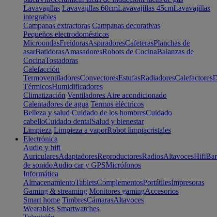
Lavavajillas
Lavavajillas 60cm
Lavavajillas 45cm
Lavavajillas
integrables
Campanas extractoras
Campanas decorativas
Pequeños electrodomésticos
Microondas
Freidoras
Aspiradores
Cafeteras
Planchas de
asar
Batidoras
Amasadores
Robots de Cocina
Balanzas de
Cocina
Tostadoras
Calefacción
Termoventiladores
Convectores
Estufas
Radiadores
Calefactores
D
Térmicos
Humidificadores
Climatización
Ventiladores
Aire acondicionado
Calentadores de agua
Termos eléctricos
Belleza y salud
Cuidado de los hombres
Cuidado
cabello
Cuidado dental
Salud y bienestar
Limpieza
Limpieza a vapor
Robot limpiacristales
Electrónica
Audio y hifi
Auriculares
Adaptadores
Reproductores
Radios
Altavoces
Hifi
Bar
de sonido
Audio car y GPS
Micrófonos
Informática
Almacenamiento
Tablets
Complementos
Portátiles
Impresoras
Gaming & streaming
Monitores gaming
Accesorios
Smart home
Timbres
Cámaras
Altavoces
Wearables
Smartwatches