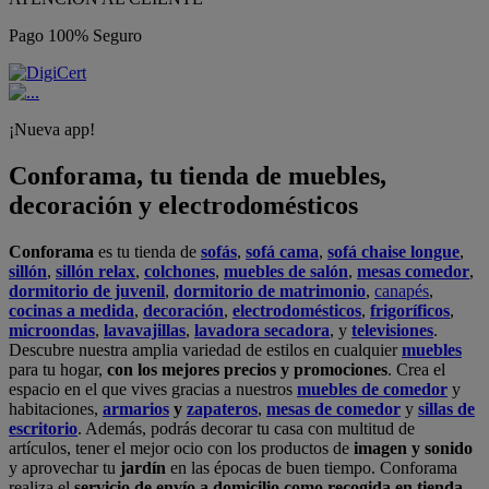
Pago 100% Seguro
¡Nueva app!
Conforama, tu tienda de muebles,
decoración y electrodomésticos
Conforama
es tu tienda de
sofás
,
sofá cama
,
sofá chaise longue
,
sillón
,
sillón relax
,
colchones
,
muebles de salón
,
mesas comedor
,
dormitorio de juvenil
,
dormitorio de matrimonio
,
canapés
,
cocinas a medida
,
decoración
,
electrodomésticos
,
frigoríficos
,
microondas
,
lavavajillas
,
lavadora secadora
, y
televisiones
.
Descubre nuestra amplia variedad de estilos en cualquier
muebles
para tu hogar,
con los mejores precios y promociones
. Crea el
espacio en el que vives gracias a nuestros
muebles de comedor
y
habitaciones,
armarios
y
zapateros
,
mesas de comedor
y
sillas de
escritorio
. Además, podrás decorar tu casa con multitud de
artículos, tener el mejor ocio con los productos de
imagen y sonido
y aprovechar tu
jardín
en las épocas de buen tiempo. Conforama
realiza el
servicio de envío a domicilio como recogida en tienda.