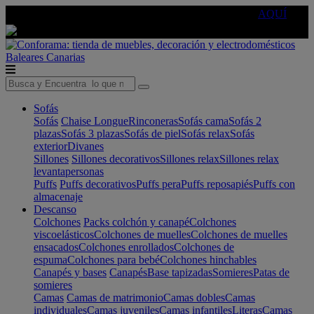
🔵Cambia tu electro con
-10% EXTRA
de descuento ☑️
AQUÍ
Baleares
Canarias
Sofás
Sofás
Chaise Longue
Rinconeras
Sofás cama
Sofás 2
plazas
Sofás 3 plazas
Sofás de piel
Sofás relax
Sofás
exterior
Divanes
Sillones
Sillones decorativos
Sillones relax
Sillones relax
levantapersonas
Puffs
Puffs decorativos
Puffs pera
Puffs reposapiés
Puffs con
almacenaje
Descanso
Colchones
Packs colchón y canapé
Colchones
viscoelásticos
Colchones de muelles
Colchones de muelles
ensacados
Colchones enrollados
Colchones de
espuma
Colchones para bebé
Colchones hinchables
Canapés y bases
Canapés
Base tapizadas
Somieres
Patas de
somieres
Camas
Camas de matrimonio
Camas dobles
Camas
individuales
Camas juveniles
Camas infantiles
Literas
Camas