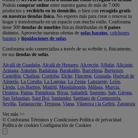
Podrás
comprar online
entre nuestra gama de más de 7.000
productos y
recibirlo en tu domicilio
, o bien con
recogida gratis
en nuestras tiendas física.
No esperes más para crear o renovar tu
hogar y transformarlo en un espacio con mucho estilo. Conforama
tiene 300
tiendas de muebles
físicas distribuidas en
6 países
distintos. Aproveche nuestras ofertas de
sofas baratos
,
colchones
baratos
y
liquidaciones de sofas
.
Conforama solo comercializa a través de su website o, físicamente,
en sus
tiendas de sofás
.
Alcalá de Guadaíra
,
Alcalá de Henares
,
Alcorcón
,
Alfafar
,
Alicante
,
Arinaga
,
Asturias
,
Badalona
,
Barakaldo
,
Barcelona
,
Burjassot
,
Castellón
,
Chafiras
,
Cordoba
,
Elche
,
Finestrat
,
Granada
,
Huércal de
Almería
,
La Coruña
,
La Laguna
,
La Zenia
,
Lanzarote
,
León
,
Lleida
,
Los Barrios
,
Madrid
,
Majadahonda
,
Málaga
,
Murcia
,
Orotava
,
Palma
,
Pamplona
,
Rivas
,
Sabadell
,
Sagunto
,
Salt, Girona
,
San Sebastian
,
Sant Boi
,
Santander
,
Santiago de Compostela
,
Sevilla
,
Tamaraceite
,
Terrassa
,
Viana
,
Vilanova i la Geltrú
,
Zaragoza
Ver más >>
© Conforama
Términos y Condiciones
Política de privacidad
Política de cookies
Configuración de Cookies