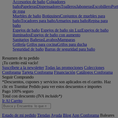
Accesorios de baño
Colgadores
baño
Papeleras
Dispensadores
Toalleros
Jaboneras
Escobillero
Port
de ropa
Muebles de baño
Botiquines
Conjuntos de muebles para
baño
Tocadores para baño
Armarios para baño
Repisa para
baño
Espejos de baño
Espejos de baño sin Luz
Espejos de baño
iluminados
Espejos de baño con aumento
Sanitarios
Bañeras
Lavabos
Mamparas
Grifería
Grifos para cocina
Grifos para ducha
Seguridad de baño
Barras de seguridad para baño
Resumen de tu pedido
¡Tu carrito está vacío!
Suscríbete a la newsletter
Todas las promociones
Colecciones
Conforama
Tarjeta Conforama
Financiación
Catálogos Conforama
Seguir Comprando
*Descuentos, cupones y servicios son aplicados en el carrito. Haz
clic en Tramitar Pedido para ver estos descuentos e importes
Pago 100% seguro
Total con descuento
(IVA incluido*)
Ir Al Carrito
Estado de mi pedido
Tiendas
Ayuda
Blog
App Conforama
Baleares