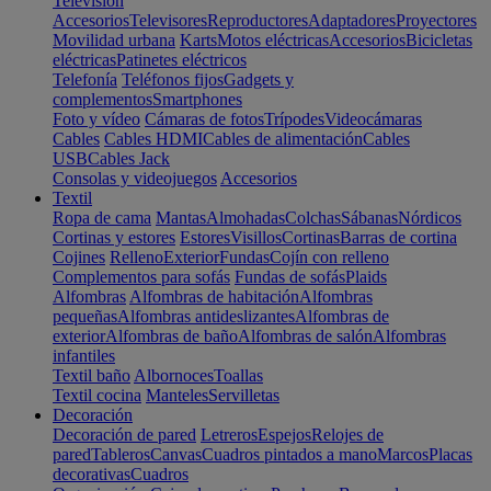
Televisión
Accesorios
Televisores
Reproductores
Adaptadores
Proyectores
Movilidad urbana
Karts
Motos eléctricas
Accesorios
Bicicletas
eléctricas
Patinetes eléctricos
Telefonía
Teléfonos fijos
Gadgets y
complementos
Smartphones
Foto y vídeo
Cámaras de fotos
Trípodes
Videocámaras
Cables
Cables HDMI
Cables de alimentación
Cables
USB
Cables Jack
Consolas y videojuegos
Accesorios
Textil
Ropa de cama
Mantas
Almohadas
Colchas
Sábanas
Nórdicos
Cortinas y estores
Estores
Visillos
Cortinas
Barras de cortina
Cojines
Relleno
Exterior
Fundas
Cojín con relleno
Complementos para sofás
Fundas de sofás
Plaids
Alfombras
Alfombras de habitación
Alfombras
pequeñas
Alfombras antideslizantes
Alfombras de
exterior
Alfombras de baño
Alfombras de salón
Alfombras
infantiles
Textil baño
Albornoces
Toallas
Textil cocina
Manteles
Servilletas
Decoración
Decoración de pared
Letreros
Espejos
Relojes de
pared
Tableros
Canvas
Cuadros pintados a mano
Marcos
Placas
decorativas
Cuadros