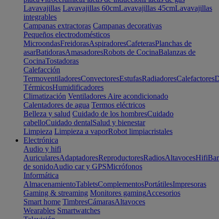
Lavavajillas
Lavavajillas 60cm
Lavavajillas 45cm
Lavavajillas
integrables
Campanas extractoras
Campanas decorativas
Pequeños electrodomésticos
Microondas
Freidoras
Aspiradores
Cafeteras
Planchas de
asar
Batidoras
Amasadores
Robots de Cocina
Balanzas de
Cocina
Tostadoras
Calefacción
Termoventiladores
Convectores
Estufas
Radiadores
Calefactores
D
Térmicos
Humidificadores
Climatización
Ventiladores
Aire acondicionado
Calentadores de agua
Termos eléctricos
Belleza y salud
Cuidado de los hombres
Cuidado
cabello
Cuidado dental
Salud y bienestar
Limpieza
Limpieza a vapor
Robot limpiacristales
Electrónica
Audio y hifi
Auriculares
Adaptadores
Reproductores
Radios
Altavoces
Hifi
Bar
de sonido
Audio car y GPS
Micrófonos
Informática
Almacenamiento
Tablets
Complementos
Portátiles
Impresoras
Gaming & streaming
Monitores gaming
Accesorios
Smart home
Timbres
Cámaras
Altavoces
Wearables
Smartwatches