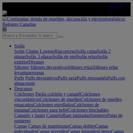
🔵Cambia tu electro con
-10% EXTRA
de descuento ☑️
AQUÍ
Baleares
Canarias
Sofás
Sofás
Chaise Longue
Rinconeras
Sofás cama
Sofás 2
plazas
Sofás 3 plazas
Sofás de piel
Sofás relax
Sofás
exterior
Divanes
Sillones
Sillones decorativos
Sillones relax
Sillones relax
levantapersonas
Puffs
Puffs decorativos
Puffs pera
Puffs reposapiés
Puffs con
almacenaje
Descanso
Colchones
Packs colchón y canapé
Colchones
viscoelásticos
Colchones de muelles
Colchones de muelles
ensacados
Colchones enrollados
Colchones de
espuma
Colchones para bebé
Colchones hinchables
Canapés y bases
Canapés
Base tapizadas
Somieres
Patas de
somieres
Camas
Camas de matrimonio
Camas dobles
Camas
individuales
Camas juveniles
Camas infantiles
Literas
Camas