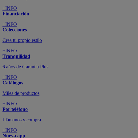
+INFO
Financiación
+INFO
Colecciones
Crea tu propio estilo
+INFO
Tranquilidad
6 años de Garantía Plus
+INFO
Catálogos
Miles de productos
+INFO
Por teléfono
Llámanos y compra
+INFO
Nueva app