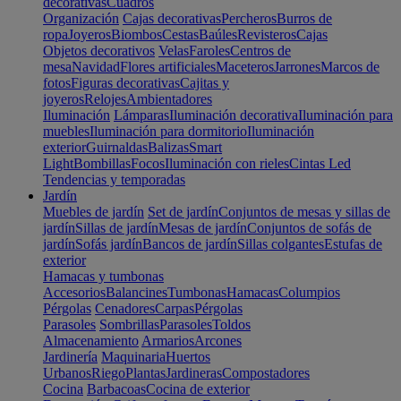
decorativas
Cuadros
Organización
Cajas decorativas
Percheros
Burros de
ropa
Joyeros
Biombos
Cestas
Baúles
Revisteros
Cajas
Objetos decorativos
Velas
Faroles
Centros de
mesa
Navidad
Flores artificiales
Maceteros
Jarrones
Marcos de
fotos
Figuras decorativas
Cajitas y
joyeros
Relojes
Ambientadores
Iluminación
Lámparas
Iluminación decorativa
Iluminación para
muebles
Iluminación para dormitorio
Iluminación
exterior
Guirnaldas
Balizas
Smart
Light
Bombillas
Focos
Iluminación con rieles
Cintas Led
Tendencias y temporadas
Jardín
Muebles de jardín
Set de jardín
Conjuntos de mesas y sillas de
jardín
Sillas de jardín
Mesas de jardín
Conjuntos de sofás de
jardín
Sofás jardín
Bancos de jardín
Sillas colgantes
Estufas de
exterior
Hamacas y tumbonas
Accesorios
Balancines
Tumbonas
Hamacas
Columpios
Pérgolas
Cenadores
Carpas
Pérgolas
Parasoles
Sombrillas
Parasoles
Toldos
Almacenamiento
Armarios
Arcones
Jardinería
Maquinaria
Huertos
Urbanos
Riego
Plantas
Jardineras
Compostadores
Cocina
Barbacoas
Cocina de exterior