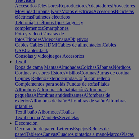
Televisión
Accesorios
Televisores
Reproductores
Adaptadores
Proyectores
Movilidad urbana
Karts
Motos eléctricas
Accesorios
Bicicletas
eléctricas
Patinetes eléctricos
Telefonía
Teléfonos fijos
Gadgets y
complementos
Smartphones
Foto y vídeo
Cámaras de
fotos
Trípodes
Videocámaras
Objetivos
Cables
Cables HDMI
Cables de alimentación
Cables
USB
Cables Jack
Consolas y videojuegos
Accesorios
Textil
Ropa de cama
Mantas
Almohadas
Colchas
Sábanas
Nórdicos
Cortinas y estores
Estores
Visillos
Cortinas
Barras de cortina
Cojines
Relleno
Exterior
Fundas
Cojín con relleno
Complementos para sofás
Fundas de sofás
Plaids
Alfombras
Alfombras de habitación
Alfombras
pequeñas
Alfombras antideslizantes
Alfombras de
exterior
Alfombras de baño
Alfombras de salón
Alfombras
infantiles
Textil baño
Albornoces
Toallas
Textil cocina
Manteles
Servilletas
Decoración
Decoración de pared
Letreros
Espejos
Relojes de
pared
Tableros
Canvas
Cuadros pintados a mano
Marcos
Placas