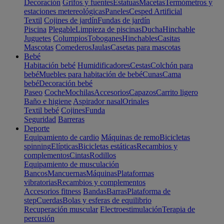
Decoración
Grifos y fuentes
Estatuas
Macetas
Termómetros y
estaciones metereológicas
Paneles
Cesped Artificial
Textil
Cojines de jardín
Fundas de jardín
Piscina
Plegable
Limpieza de piscinas
Ducha
Hinchable
Juguetes
Columpios
Toboganes
Hinchables
Casitas
Mascotas
Comederos
Jaulas
Casetas para mascotas
Bebé
Habitación bebé
Humidificadores
Cestas
Colchón para
bebé
Muebles para habitación de bebé
Cunas
Cama
bebé
Decoración bebé
Paseo
Coche
Mochilas
Accesorios
Capazos
Carrito ligero
Baño e higiene
Aspirador nasal
Orinales
Textil bebé
Cojines
Funda
Seguridad
Barreras
Deporte
Equipamiento de cardio
Máquinas de remo
Bicicletas
spinning
Elípticas
Bicicletas estáticas
Recambios y
complementos
Cintas
Rodillos
Equipamiento de musculación
Bancos
Mancuernas
Máquinas
Plataformas
vibratorias
Recambios y complementos
Accesorios fitness
Bandas
Barras
Plataforma de
step
Cuerdas
Bolas y esferas de equilibrio
Recuperación muscular
Electroestimulación
Terapia de
percusión