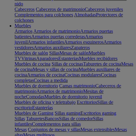
nido
Cabeceros
Cabeceros de matrimonio
Cabeceros juveniles
Complementos para colchones
Almohadas
Protectores de
colchones
Muebles
Armarios
Armarios de matrimonio
Armarios puertas
batientes
Armarios puertas correderas
Armarios
juvenil
Armarios infantiles
Armarios esquineros
Armarios
vestidores
Armarios auxiliares
Zapateros
Muebles de salón
Sillas
Mesas de salón
Muebles
TV
Vitrinas
Aparadores
Estanterias
Muebles recibidores
Muebles de cocina
Sillas de cocinas
Taburetes de cocina
Mesas
de cocina
Mesas y sillas de cocina
Muebles auxiliares de
cocina
Armarios de cocina
Cocinas modulares
Cocinas
completas
Cocinas a medida
Muebles de dormitorio
Camas matrimonio
Cabeceros de
matrimonio
Armarios de matrimonio
Mesitas de
noche
Comodas
Muebles de dormitorio juvenil
Muebles de oficina y teletrabajo
Escritorios
Sillas de
escritorio
Estanterías
Muebles de Gaming
Sillas gaming
Escritorios gaming
Sillas
Taburetes
Bancos
Sillas de comedor
Sillas
infantiles
Complementos para sillas
Mesas
Conjuntos de mesas y sillas
Mesas extensibles
Mesas
altas
Mesas multiusos