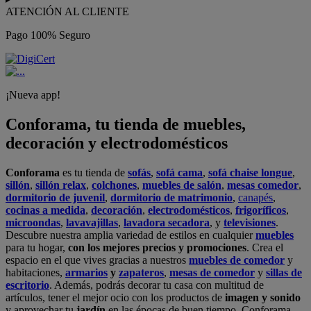
ATENCIÓN AL CLIENTE
Pago 100% Seguro
¡Nueva app!
Conforama, tu tienda de muebles,
decoración y electrodomésticos
Conforama
es tu tienda de
sofás
,
sofá cama
,
sofá chaise longue
,
sillón
,
sillón relax
,
colchones
,
muebles de salón
,
mesas comedor
,
dormitorio de juvenil
,
dormitorio de matrimonio
,
canapés
,
cocinas a medida
,
decoración
,
electrodomésticos
,
frigoríficos
,
microondas
,
lavavajillas
,
lavadora secadora
, y
televisiones
.
Descubre nuestra amplia variedad de estilos en cualquier
muebles
para tu hogar,
con los mejores precios y promociones
. Crea el
espacio en el que vives gracias a nuestros
muebles de comedor
y
habitaciones,
armarios
y
zapateros
,
mesas de comedor
y
sillas de
escritorio
. Además, podrás decorar tu casa con multitud de
artículos, tener el mejor ocio con los productos de
imagen y sonido
y aprovechar tu
jardín
en las épocas de buen tiempo. Conforama