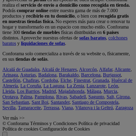
realiza el
servicio de envío a domicilio como recogida en tienda.
Podrás
comprar online
entre nuestra gama de más de 7.000
productos y
recibirlo en tu domicilio
, o bien con
recogida gratis
en nuestras tiendas física.
No esperes más para crear o renovar tu
hogar y transformarlo en un espacio con mucho estilo. Conforama
tiene 300
tiendas de muebles
físicas distribuidas en
6 países
distintos. Aproveche nuestras ofertas de
sofas baratos
,
colchones
baratos
y
liquidaciones de sofas
.
Conforama solo comercializa a través de su website o, físicamente,
en sus
tiendas de sofás
.
Alcalá de Guadaíra
,
Alcalá de Henares
,
Alcorcón
,
Alfafar
,
Alicante
,
Arinaga
,
Asturias
,
Badalona
,
Barakaldo
,
Barcelona
,
Burjassot
,
Castellón
,
Chafiras
,
Cordoba
,
Elche
,
Finestrat
,
Granada
,
Huércal de
Almería
,
La Coruña
,
La Laguna
,
La Zenia
,
Lanzarote
,
León
,
Lleida
,
Los Barrios
,
Madrid
,
Majadahonda
,
Málaga
,
Murcia
,
Orotava
,
Palma
,
Pamplona
,
Rivas
,
Sabadell
,
Sagunto
,
Salt, Girona
,
San Sebastian
,
Sant Boi
,
Santander
,
Santiago de Compostela
,
Sevilla
,
Tamaraceite
,
Terrassa
,
Viana
,
Vilanova i la Geltrú
,
Zaragoza
Ver más >>
© Conforama
Términos y Condiciones
Política de privacidad
Política de cookies
Configuración de Cookies