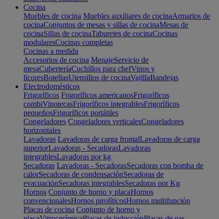
Cocina
Muebles de cocina
Muebles auxiliares de cocina
Armarios de
cocina
Conjuntos de mesas y sillas de cocina
Mesas de
cocina
Sillas de cocina
Taburetes de cocina
Cocinas
modulares
Cocinas completas
Cocinas a medida
Accesorios de cocina
Menaje
Servicio de
mesa
Cubertería
Cuchillos para chef
Vinos y
licores
Botellas
Utensilios de cocina
Vajilla
Bandejas
Electrodomésticos
Frigoríficos
Frigoríficos americanos
Frigoríficos
combi
Vinotecas
Frigoríficos integrables
Frigoríficos
pequeños
Frigoríficos portátiles
Congeladores
Congeladores verticales
Congeladores
horizontales
Lavadoras
Lavadoras de carga frontal
Lavadoras de carga
superior
Lavadoras - Secadoras
Lavadoras
integrables
Lavadoras por kg
Secadoras
Lavadoras - Secadoras
Secadoras con bomba de
calor
Secadoras de condensación
Secadoras de
evacuación
Secadoras integrables
Secadoras por Kg
Hornos
Conjunto de horno y placa
Hornos
convencionales
Hornos pirolíticos
Hornos multifunción
Placas de cocina
Conjunto de horno y
placa
Vitrocerámica
Placas de inducción
Placas de gas