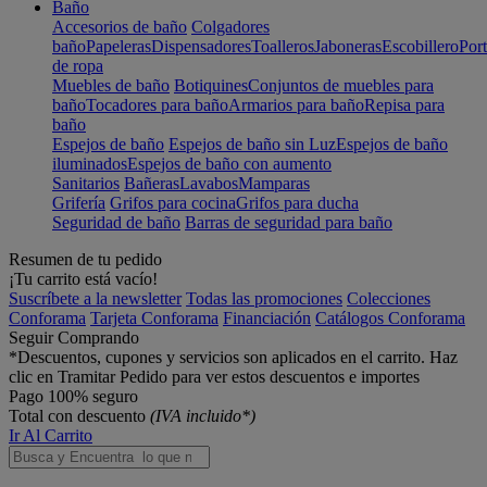
Baño
Accesorios de baño
Colgadores
baño
Papeleras
Dispensadores
Toalleros
Jaboneras
Escobillero
Port
de ropa
Muebles de baño
Botiquines
Conjuntos de muebles para
baño
Tocadores para baño
Armarios para baño
Repisa para
baño
Espejos de baño
Espejos de baño sin Luz
Espejos de baño
iluminados
Espejos de baño con aumento
Sanitarios
Bañeras
Lavabos
Mamparas
Grifería
Grifos para cocina
Grifos para ducha
Seguridad de baño
Barras de seguridad para baño
Resumen de tu pedido
¡Tu carrito está vacío!
Suscríbete a la newsletter
Todas las promociones
Colecciones
Conforama
Tarjeta Conforama
Financiación
Catálogos Conforama
Seguir Comprando
*Descuentos, cupones y servicios son aplicados en el carrito. Haz
clic en Tramitar Pedido para ver estos descuentos e importes
Pago 100% seguro
Total con descuento
(IVA incluido*)
Ir Al Carrito