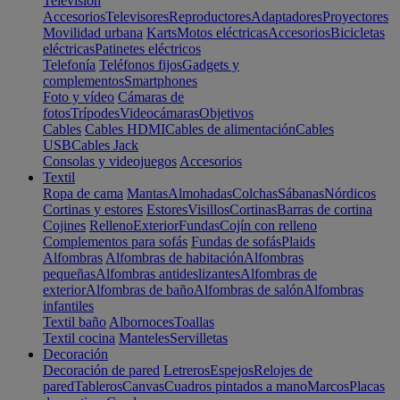
Televisión
Accesorios
Televisores
Reproductores
Adaptadores
Proyectores
Movilidad urbana
Karts
Motos eléctricas
Accesorios
Bicicletas
eléctricas
Patinetes eléctricos
Telefonía
Teléfonos fijos
Gadgets y
complementos
Smartphones
Foto y vídeo
Cámaras de
fotos
Trípodes
Videocámaras
Objetivos
Cables
Cables HDMI
Cables de alimentación
Cables
USB
Cables Jack
Consolas y videojuegos
Accesorios
Textil
Ropa de cama
Mantas
Almohadas
Colchas
Sábanas
Nórdicos
Cortinas y estores
Estores
Visillos
Cortinas
Barras de cortina
Cojines
Relleno
Exterior
Fundas
Cojín con relleno
Complementos para sofás
Fundas de sofás
Plaids
Alfombras
Alfombras de habitación
Alfombras
pequeñas
Alfombras antideslizantes
Alfombras de
exterior
Alfombras de baño
Alfombras de salón
Alfombras
infantiles
Textil baño
Albornoces
Toallas
Textil cocina
Manteles
Servilletas
Decoración
Decoración de pared
Letreros
Espejos
Relojes de
pared
Tableros
Canvas
Cuadros pintados a mano
Marcos
Placas