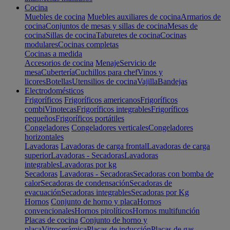
Cocina
Muebles de cocina
Muebles auxiliares de cocina
Armarios de
cocina
Conjuntos de mesas y sillas de cocina
Mesas de
cocina
Sillas de cocina
Taburetes de cocina
Cocinas
modulares
Cocinas completas
Cocinas a medida
Accesorios de cocina
Menaje
Servicio de
mesa
Cubertería
Cuchillos para chef
Vinos y
licores
Botellas
Utensilios de cocina
Vajilla
Bandejas
Electrodomésticos
Frigoríficos
Frigoríficos americanos
Frigoríficos
combi
Vinotecas
Frigoríficos integrables
Frigoríficos
pequeños
Frigoríficos portátiles
Congeladores
Congeladores verticales
Congeladores
horizontales
Lavadoras
Lavadoras de carga frontal
Lavadoras de carga
superior
Lavadoras - Secadoras
Lavadoras
integrables
Lavadoras por kg
Secadoras
Lavadoras - Secadoras
Secadoras con bomba de
calor
Secadoras de condensación
Secadoras de
evacuación
Secadoras integrables
Secadoras por Kg
Hornos
Conjunto de horno y placa
Hornos
convencionales
Hornos pirolíticos
Hornos multifunción
Placas de cocina
Conjunto de horno y
placa
Vitrocerámica
Placas de inducción
Placas de gas