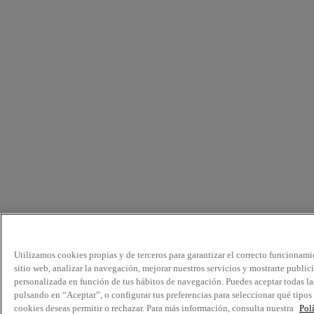
Utilizamos cookies propias y de terceros para garantizar el correcto funcionami
sitio web, analizar la navegación, mejorar nuestros servicios y mostrarte public
personalizada en función de tus hábitos de navegación. Puedes aceptar todas la
pulsando en “Aceptar”, o configurar tus preferencias para seleccionar qué tipos
cookies deseas permitir o rechazar. Para más información, consulta nuestra
Pol