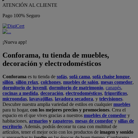
ATENCIÓN AL CLIENTE
Pago 100% Seguro
¡Nueva app!
Conforama, tu tienda de muebles,
decoración y electrodomésticos
Conforama
es tu tienda de
sofás
,
sofá cama
,
sofá chaise longue
,
sillón
,
sillón relax
,
colchones
,
muebles de salón
,
mesas comedor
,
dormitorio de juvenil
,
dormitorio de matrimonio
,
canapés
,
cocinas a medida
,
decoración
,
electrodomésticos
,
frigoríficos
,
microondas
,
lavavajillas
,
lavadora secadora
, y
televisiones
.
Descubre nuestra amplia variedad de estilos en cualquier
muebles
para tu hogar,
con los mejores precios y promociones
. Crea el
espacio en el que vives gracias a nuestros
muebles de comedor
y
habitaciones,
armarios
y
zapateros
,
mesas de comedor
y
sillas de
escritorio
. Además, podrás decorar tu casa con multitud de
artículos, tener el mejor ocio con los productos de
imagen y sonido
y aprovechar tu
jardín
en las épocas de buen tiempo. Conforama