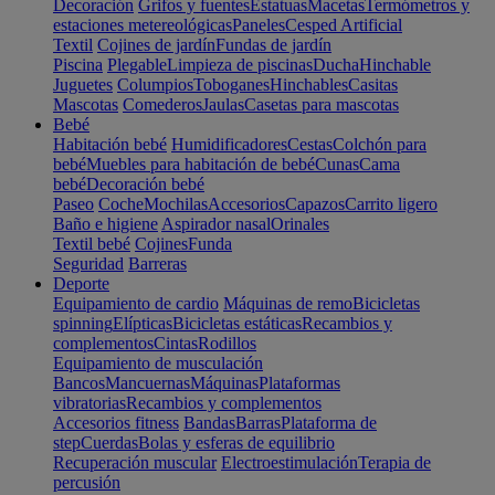
Decoración
Grifos y fuentes
Estatuas
Macetas
Termómetros y
estaciones metereológicas
Paneles
Cesped Artificial
Textil
Cojines de jardín
Fundas de jardín
Piscina
Plegable
Limpieza de piscinas
Ducha
Hinchable
Juguetes
Columpios
Toboganes
Hinchables
Casitas
Mascotas
Comederos
Jaulas
Casetas para mascotas
Bebé
Habitación bebé
Humidificadores
Cestas
Colchón para
bebé
Muebles para habitación de bebé
Cunas
Cama
bebé
Decoración bebé
Paseo
Coche
Mochilas
Accesorios
Capazos
Carrito ligero
Baño e higiene
Aspirador nasal
Orinales
Textil bebé
Cojines
Funda
Seguridad
Barreras
Deporte
Equipamiento de cardio
Máquinas de remo
Bicicletas
spinning
Elípticas
Bicicletas estáticas
Recambios y
complementos
Cintas
Rodillos
Equipamiento de musculación
Bancos
Mancuernas
Máquinas
Plataformas
vibratorias
Recambios y complementos
Accesorios fitness
Bandas
Barras
Plataforma de
step
Cuerdas
Bolas y esferas de equilibrio
Recuperación muscular
Electroestimulación
Terapia de
percusión