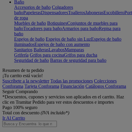
Baño
Accesorios de baño
Colgadores
baño
Papeleras
Dispensadores
Toalleros
Jaboneras
Escobillero
Port
de ropa
Muebles de baño
Botiquines
Conjuntos de muebles para
baño
Tocadores para baño
Armarios para baño
Repisa para
baño
Espejos de baño
Espejos de baño sin Luz
Espejos de baño
iluminados
Espejos de baño con aumento
Sanitarios
Bañeras
Lavabos
Mamparas
Grifería
Grifos para cocina
Grifos para ducha
Seguridad de baño
Barras de seguridad para baño
Resumen de tu pedido
¡Tu carrito está vacío!
Suscríbete a la newsletter
Todas las promociones
Colecciones
Conforama
Tarjeta Conforama
Financiación
Catálogos Conforama
Seguir Comprando
*Descuentos, cupones y servicios son aplicados en el carrito. Haz
clic en Tramitar Pedido para ver estos descuentos e importes
Pago 100% seguro
Total con descuento
(IVA incluido*)
Ir Al Carrito