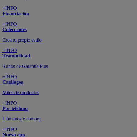
+INFO
Financiación
+INFO
Colecciones
Crea tu propio estilo
+INFO
Tranquilidad
6 años de Garantía Plus
+INFO
Catálogos
Miles de productos
+INFO
Por teléfono
Llámanos y compra
+INFO
Nueva app