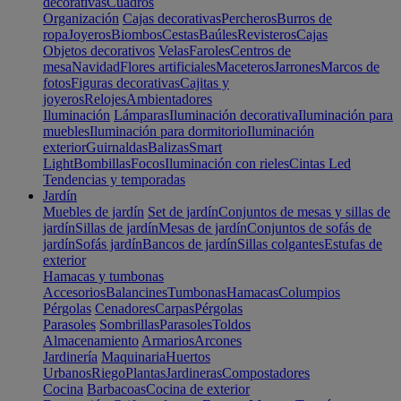
decorativas
Cuadros
Organización
Cajas decorativas
Percheros
Burros de
ropa
Joyeros
Biombos
Cestas
Baúles
Revisteros
Cajas
Objetos decorativos
Velas
Faroles
Centros de
mesa
Navidad
Flores artificiales
Maceteros
Jarrones
Marcos de
fotos
Figuras decorativas
Cajitas y
joyeros
Relojes
Ambientadores
Iluminación
Lámparas
Iluminación decorativa
Iluminación para
muebles
Iluminación para dormitorio
Iluminación
exterior
Guirnaldas
Balizas
Smart
Light
Bombillas
Focos
Iluminación con rieles
Cintas Led
Tendencias y temporadas
Jardín
Muebles de jardín
Set de jardín
Conjuntos de mesas y sillas de
jardín
Sillas de jardín
Mesas de jardín
Conjuntos de sofás de
jardín
Sofás jardín
Bancos de jardín
Sillas colgantes
Estufas de
exterior
Hamacas y tumbonas
Accesorios
Balancines
Tumbonas
Hamacas
Columpios
Pérgolas
Cenadores
Carpas
Pérgolas
Parasoles
Sombrillas
Parasoles
Toldos
Almacenamiento
Armarios
Arcones
Jardinería
Maquinaria
Huertos
Urbanos
Riego
Plantas
Jardineras
Compostadores
Cocina
Barbacoas
Cocina de exterior