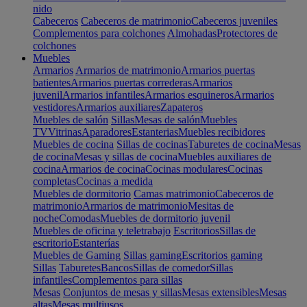
nido
Cabeceros
Cabeceros de matrimonio
Cabeceros juveniles
Complementos para colchones
Almohadas
Protectores de
colchones
Muebles
Armarios
Armarios de matrimonio
Armarios puertas
batientes
Armarios puertas correderas
Armarios
juvenil
Armarios infantiles
Armarios esquineros
Armarios
vestidores
Armarios auxiliares
Zapateros
Muebles de salón
Sillas
Mesas de salón
Muebles
TV
Vitrinas
Aparadores
Estanterias
Muebles recibidores
Muebles de cocina
Sillas de cocinas
Taburetes de cocina
Mesas
de cocina
Mesas y sillas de cocina
Muebles auxiliares de
cocina
Armarios de cocina
Cocinas modulares
Cocinas
completas
Cocinas a medida
Muebles de dormitorio
Camas matrimonio
Cabeceros de
matrimonio
Armarios de matrimonio
Mesitas de
noche
Comodas
Muebles de dormitorio juvenil
Muebles de oficina y teletrabajo
Escritorios
Sillas de
escritorio
Estanterías
Muebles de Gaming
Sillas gaming
Escritorios gaming
Sillas
Taburetes
Bancos
Sillas de comedor
Sillas
infantiles
Complementos para sillas
Mesas
Conjuntos de mesas y sillas
Mesas extensibles
Mesas
altas
Mesas multiusos