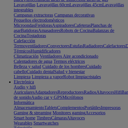
Lavavajillas
Lavavajillas 60cm
Lavavajillas 45cm
Lavavajillas
integrables
Campanas extractoras
Campanas decorativas
Pequeños electrodomésticos
Microondas
Freidoras
Aspiradores
Cafeteras
Planchas de
asar
Batidoras
Amasadores
Robots de Cocina
Balanzas de
Cocina
Tostadoras
Calefacción
Termoventiladores
Convectores
Estufas
Radiadores
Calefactores
D
Térmicos
Humidificadores
Climatización
Ventiladores
Aire acondicionado
Calentadores de agua
Termos eléctricos
Belleza y salud
Cuidado de los hombres
Cuidado
cabello
Cuidado dental
Salud y bienestar
Limpieza
Limpieza a vapor
Robot limpiacristales
Electrónica
Audio y hifi
Auriculares
Adaptadores
Reproductores
Radios
Altavoces
Hifi
Bar
de sonido
Audio car y GPS
Micrófonos
Informática
Almacenamiento
Tablets
Complementos
Portátiles
Impresoras
Gaming & streaming
Monitores gaming
Accesorios
Smart home
Timbres
Cámaras
Altavoces
Wearables
Smartwatches