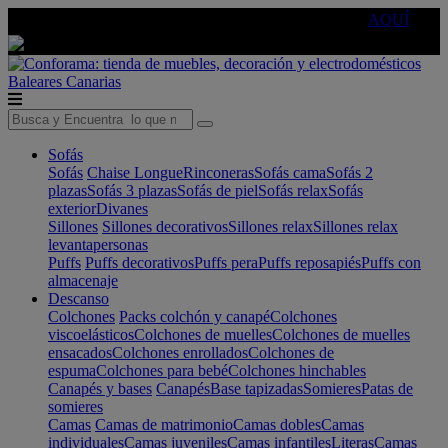
🔵Cambia tu electro con
-10% EXTRA
de descuento ☑️
AQUÍ
Baleares
Canarias
Sofás
Sofás
Chaise Longue
Rinconeras
Sofás cama
Sofás 2
plazas
Sofás 3 plazas
Sofás de piel
Sofás relax
Sofás
exterior
Divanes
Sillones
Sillones decorativos
Sillones relax
Sillones relax
levantapersonas
Puffs
Puffs decorativos
Puffs pera
Puffs reposapiés
Puffs con
almacenaje
Descanso
Colchones
Packs colchón y canapé
Colchones
viscoelásticos
Colchones de muelles
Colchones de muelles
ensacados
Colchones enrollados
Colchones de
espuma
Colchones para bebé
Colchones hinchables
Canapés y bases
Canapés
Base tapizadas
Somieres
Patas de
somieres
Camas
Camas de matrimonio
Camas dobles
Camas
individuales
Camas juveniles
Camas infantiles
Literas
Camas