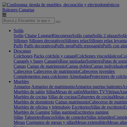
Baleares
Canarias
Sofás
Sofás
Chaise Longue
Rinconeras
Sofás cama
Sofás 2 plazas
Sofá
Sillones
Sillones decorativos
Sillones relax
Sillones relax levant
Puffs
Puffs decorativos
Puffs pera
Puffs reposapiés
Puffs con al
Descanso
Colchones
Packs colchón y canapé
Colchones viscoelásticos
Col
Canapés y bases
Canapés
Base tapizadas
Somieres
Patas de somi
Camas
Camas de matrimonio
Camas dobles
Camas individuales
Cabeceros
Cabeceros de matrimonio
Cabeceros juveniles
Complementos para colchones
Almohadas
Protectores de colch
Muebles
Armarios
Armarios de matrimonio
Armarios puertas batientes
Ar
Muebles de salón
Sillas
Mesas de salón
Muebles TV
Vitrinas
Apa
Muebles de cocina
Sillas de cocinas
Taburetes de cocina
Mesas d
Muebles de dormitorio
Camas matrimonio
Cabeceros de matrim
Muebles de oficina y teletrabajo
Escritorios
Sillas de escritorio
Es
Muebles de Gaming
Sillas gaming
Escritorios gaming
Sillas
Taburetes
Bancos
Sillas de comedor
Sillas infantiles
Complem
Mesas
Conjuntos de mesas y sillas
Mesas extensibles
Mesas alta