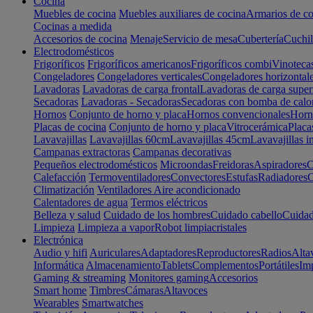
Cocina
Muebles de cocina
Muebles auxiliares de cocina
Armarios de co
Cocinas a medida
Accesorios de cocina
Menaje
Servicio de mesa
Cubertería
Cuchil
Electrodomésticos
Frigoríficos
Frigoríficos americanos
Frigoríficos combi
Vinoteca
Congeladores
Congeladores verticales
Congeladores horizontal
Lavadoras
Lavadoras de carga frontal
Lavadoras de carga super
Secadoras
Lavadoras - Secadoras
Secadoras con bomba de calo
Hornos
Conjunto de horno y placa
Hornos convencionales
Horno
Placas de cocina
Conjunto de horno y placa
Vitrocerámica
Placa
Lavavajillas
Lavavajillas 60cm
Lavavajillas 45cm
Lavavajillas i
Campanas extractoras
Campanas decorativas
Pequeños electrodomésticos
Microondas
Freidoras
Aspiradores
C
Calefacción
Termoventiladores
Convectores
Estufas
Radiadores
C
Climatización
Ventiladores
Aire acondicionado
Calentadores de agua
Termos eléctricos
Belleza y salud
Cuidado de los hombres
Cuidado cabello
Cuidad
Limpieza
Limpieza a vapor
Robot limpiacristales
Electrónica
Audio y hifi
Auriculares
Adaptadores
Reproductores
Radios
Alta
Informática
Almacenamiento
Tablets
Complementos
Portátiles
Im
Gaming & streaming
Monitores gaming
Accesorios
Smart home
Timbres
Cámaras
Altavoces
Wearables
Smartwatches