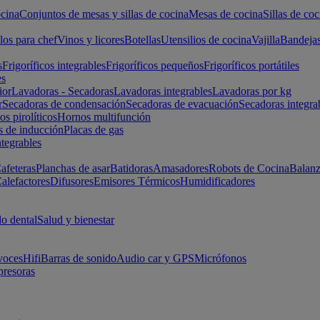
cina
Conjuntos de mesas y sillas de cocina
Mesas de cocina
Sillas de coc
los para chef
Vinos y licores
Botellas
Utensilios de cocina
Vajilla
Bandeja
s
Frigoríficos integrables
Frigoríficos pequeños
Frigoríficos portátiles
es
ior
Lavadoras - Secadoras
Lavadoras integrables
Lavadoras por kg
r
Secadoras de condensación
Secadoras de evacuación
Secadoras integra
s pirolíticos
Hornos multifunción
s de inducción
Placas de gas
ntegrables
afeteras
Planchas de asar
Batidoras
Amasadores
Robots de Cocina
Balanz
alefactores
Difusores
Emisores Térmicos
Humidificadores
o dental
Salud y bienestar
voces
Hifi
Barras de sonido
Audio car y GPS
Micrófonos
presoras