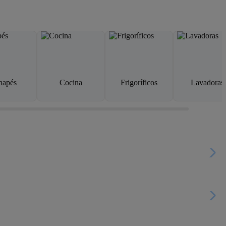
napés
Cocina
Frigoríficos
Lavadoras