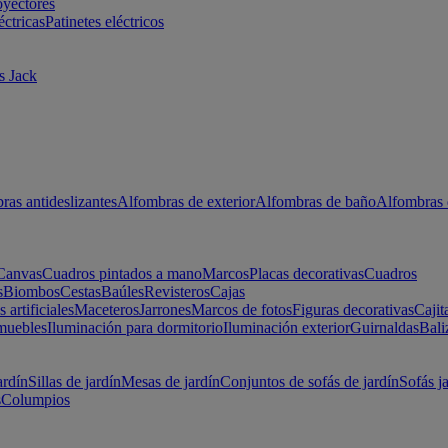
oyectores
éctricas
Patinetes eléctricos
s Jack
ras antideslizantes
Alfombras de exterior
Alfombras de baño
Alfombras 
Canvas
Cuadros pintados a mano
Marcos
Placas decorativas
Cuadros
s
Biombos
Cestas
Baúles
Revisteros
Cajas
s artificiales
Maceteros
Jarrones
Marcos de fotos
Figuras decorativas
Cajit
muebles
Iluminación para dormitorio
Iluminación exterior
Guirnaldas
Bali
ardín
Sillas de jardín
Mesas de jardín
Conjuntos de sofás de jardín
Sofás j
s
Columpios