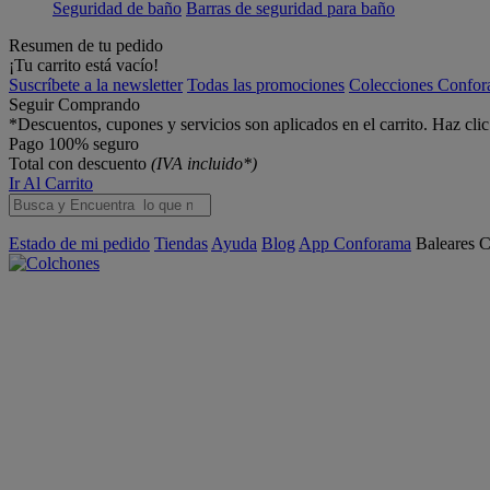
Seguridad de baño
Barras de seguridad para baño
Resumen de tu pedido
¡Tu carrito está vacío!
Suscríbete a la newsletter
Todas las promociones
Colecciones Confo
Seguir Comprando
*Descuentos, cupones y servicios son aplicados en el carrito. Haz cli
Pago 100% seguro
Total con descuento
(IVA incluido*)
Ir Al Carrito
Estado de mi pedido
Tiendas
Ayuda
Blog
App Conforama
Baleares
C