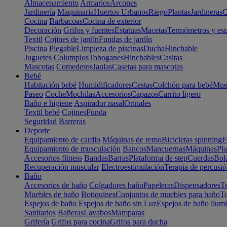
Almacenamiento
Armarios
Arcones
Jardinería
Maquinaria
Huertos Urbanos
Riego
Plantas
Jardineras
C
Cocina
Barbacoas
Cocina de exterior
Decoración
Grifos y fuentes
Estatuas
Macetas
Termómetros y est
Textil
Cojines de jardín
Fundas de jardín
Piscina
Plegable
Limpieza de piscinas
Ducha
Hinchable
Juguetes
Columpios
Toboganes
Hinchables
Casitas
Mascotas
Comederos
Jaulas
Casetas para mascotas
Bebé
Habitación bebé
Humidificadores
Cestas
Colchón para bebé
Mueb
Paseo
Coche
Mochilas
Accesorios
Capazos
Carrito ligero
Baño e higiene
Aspirador nasal
Orinales
Textil bebé
Cojines
Funda
Seguridad
Barreras
Deporte
Equipamiento de cardio
Máquinas de remo
Bicicletas spinning
E
Equipamiento de musculación
Bancos
Mancuernas
Máquinas
Pla
Accesorios fitness
Bandas
Barras
Plataforma de step
Cuerdas
Bola
Recuperación muscular
Electroestimulación
Terapia de percusi
Baño
Accesorios de baño
Colgadores baño
Papeleras
Dispensadores
To
Muebles de baño
Botiquines
Conjuntos de muebles para baño
To
Espejos de baño
Espejos de baño sin Luz
Espejos de baño ilum
Sanitarios
Bañeras
Lavabos
Mamparas
Grifería
Grifos para cocina
Grifos para ducha