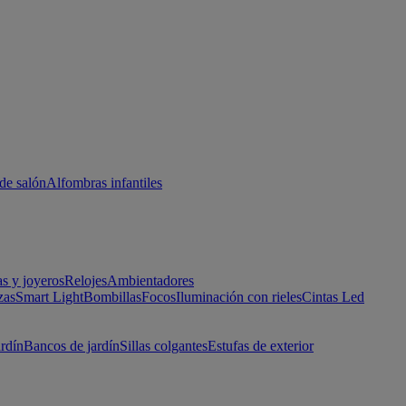
de salón
Alfombras infantiles
as y joyeros
Relojes
Ambientadores
zas
Smart Light
Bombillas
Focos
Iluminación con rieles
Cintas Led
ardín
Bancos de jardín
Sillas colgantes
Estufas de exterior