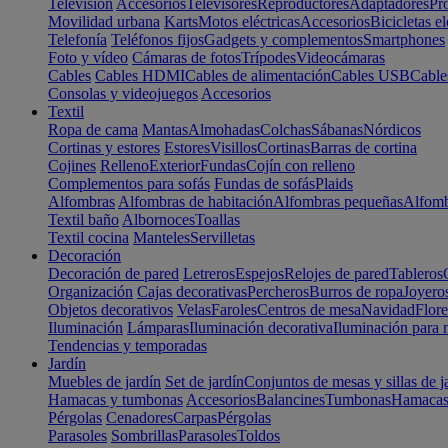
Televisión
Accesorios
Televisores
Reproductores
Adaptadores
Pr
Movilidad urbana
Karts
Motos eléctricas
Accesorios
Bicicletas el
Telefonía
Teléfonos fijos
Gadgets y complementos
Smartphones
Foto y vídeo
Cámaras de fotos
Trípodes
Videocámaras
Cables
Cables HDMI
Cables de alimentación
Cables USB
Cable
Consolas y videojuegos
Accesorios
Textil
Ropa de cama
Mantas
Almohadas
Colchas
Sábanas
Nórdicos
Cortinas y estores
Estores
Visillos
Cortinas
Barras de cortina
Cojines
Relleno
Exterior
Fundas
Cojín con relleno
Complementos para sofás
Fundas de sofás
Plaids
Alfombras
Alfombras de habitación
Alfombras pequeñas
Alfomb
Textil baño
Albornoces
Toallas
Textil cocina
Manteles
Servilletas
Decoración
Decoración de pared
Letreros
Espejos
Relojes de pared
Tableros
Organización
Cajas decorativas
Percheros
Burros de ropa
Joyero
Objetos decorativos
Velas
Faroles
Centros de mesa
Navidad
Flore
Iluminación
Lámparas
Iluminación decorativa
Iluminación para 
Tendencias y temporadas
Jardín
Muebles de jardín
Set de jardín
Conjuntos de mesas y sillas de j
Hamacas y tumbonas
Accesorios
Balancines
Tumbonas
Hamaca
Pérgolas
Cenadores
Carpas
Pérgolas
Parasoles
Sombrillas
Parasoles
Toldos