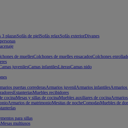
s 3 plazas
Sofás de piel
Sofás relax
Sofás exterior
Divanes
apersonas
macenaje
chones de muelles
Colchones de muelles ensacados
Colchones enrollad
eres
Camas juveniles
Camas infantiles
Literas
Camas nido
ones
marios puertas correderas
Armarios juvenil
Armarios infantiles
Armarios 
radores
Estanterias
Muebles recibidores
e cocina
Mesas y sillas de cocina
Muebles auxiliares de cocina
Armarios
onio
Armarios de matrimonio
Mesitas de noche
Comodas
Muebles de dor
tanterías
entos para sillas
s
Mesas multiusos