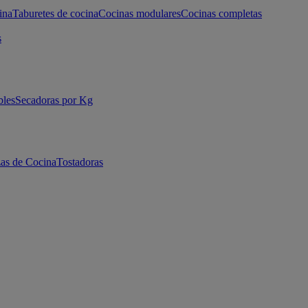
ina
Taburetes de cocina
Cocinas modulares
Cocinas completas
s
bles
Secadoras por Kg
as de Cocina
Tostadoras