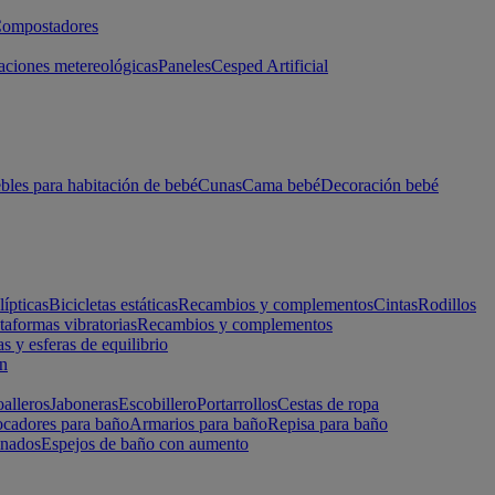
ompostadores
aciones metereológicas
Paneles
Cesped Artificial
les para habitación de bebé
Cunas
Cama bebé
Decoración bebé
lípticas
Bicicletas estáticas
Recambios y complementos
Cintas
Rodillos
taformas vibratorias
Recambios y complementos
s y esferas de equilibrio
ón
alleros
Jaboneras
Escobillero
Portarrollos
Cestas de ropa
cadores para baño
Armarios para baño
Repisa para baño
inados
Espejos de baño con aumento