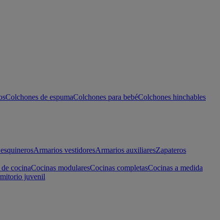
os
Colchones de espuma
Colchones para bebé
Colchones hinchables
esquineros
Armarios vestidores
Armarios auxiliares
Zapateros
 de cocina
Cocinas modulares
Cocinas completas
Cocinas a medida
mitorio juvenil