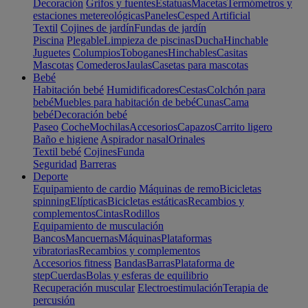
Decoración
Grifos y fuentes
Estatuas
Macetas
Termómetros y
estaciones metereológicas
Paneles
Cesped Artificial
Textil
Cojines de jardín
Fundas de jardín
Piscina
Plegable
Limpieza de piscinas
Ducha
Hinchable
Juguetes
Columpios
Toboganes
Hinchables
Casitas
Mascotas
Comederos
Jaulas
Casetas para mascotas
Bebé
Habitación bebé
Humidificadores
Cestas
Colchón para
bebé
Muebles para habitación de bebé
Cunas
Cama
bebé
Decoración bebé
Paseo
Coche
Mochilas
Accesorios
Capazos
Carrito ligero
Baño e higiene
Aspirador nasal
Orinales
Textil bebé
Cojines
Funda
Seguridad
Barreras
Deporte
Equipamiento de cardio
Máquinas de remo
Bicicletas
spinning
Elípticas
Bicicletas estáticas
Recambios y
complementos
Cintas
Rodillos
Equipamiento de musculación
Bancos
Mancuernas
Máquinas
Plataformas
vibratorias
Recambios y complementos
Accesorios fitness
Bandas
Barras
Plataforma de
step
Cuerdas
Bolas y esferas de equilibrio
Recuperación muscular
Electroestimulación
Terapia de
percusión