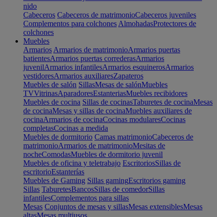
nido
Cabeceros
Cabeceros de matrimonio
Cabeceros juveniles
Complementos para colchones
Almohadas
Protectores de
colchones
Muebles
Armarios
Armarios de matrimonio
Armarios puertas
batientes
Armarios puertas correderas
Armarios
juvenil
Armarios infantiles
Armarios esquineros
Armarios
vestidores
Armarios auxiliares
Zapateros
Muebles de salón
Sillas
Mesas de salón
Muebles
TV
Vitrinas
Aparadores
Estanterias
Muebles recibidores
Muebles de cocina
Sillas de cocinas
Taburetes de cocina
Mesas
de cocina
Mesas y sillas de cocina
Muebles auxiliares de
cocina
Armarios de cocina
Cocinas modulares
Cocinas
completas
Cocinas a medida
Muebles de dormitorio
Camas matrimonio
Cabeceros de
matrimonio
Armarios de matrimonio
Mesitas de
noche
Comodas
Muebles de dormitorio juvenil
Muebles de oficina y teletrabajo
Escritorios
Sillas de
escritorio
Estanterías
Muebles de Gaming
Sillas gaming
Escritorios gaming
Sillas
Taburetes
Bancos
Sillas de comedor
Sillas
infantiles
Complementos para sillas
Mesas
Conjuntos de mesas y sillas
Mesas extensibles
Mesas
altas
Mesas multiusos