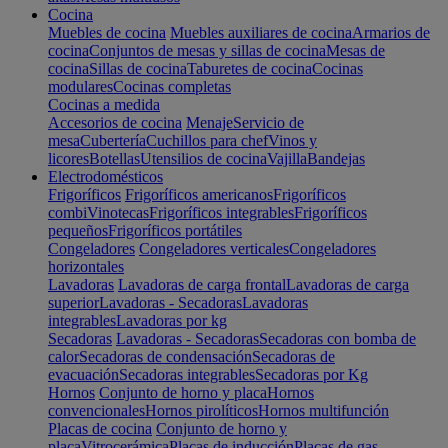
Cocina
Muebles de cocina
Muebles auxiliares de cocina
Armarios de
cocina
Conjuntos de mesas y sillas de cocina
Mesas de
cocina
Sillas de cocina
Taburetes de cocina
Cocinas
modulares
Cocinas completas
Cocinas a medida
Accesorios de cocina
Menaje
Servicio de
mesa
Cubertería
Cuchillos para chef
Vinos y
licores
Botellas
Utensilios de cocina
Vajilla
Bandejas
Electrodomésticos
Frigoríficos
Frigoríficos americanos
Frigoríficos
combi
Vinotecas
Frigoríficos integrables
Frigoríficos
pequeños
Frigoríficos portátiles
Congeladores
Congeladores verticales
Congeladores
horizontales
Lavadoras
Lavadoras de carga frontal
Lavadoras de carga
superior
Lavadoras - Secadoras
Lavadoras
integrables
Lavadoras por kg
Secadoras
Lavadoras - Secadoras
Secadoras con bomba de
calor
Secadoras de condensación
Secadoras de
evacuación
Secadoras integrables
Secadoras por Kg
Hornos
Conjunto de horno y placa
Hornos
convencionales
Hornos pirolíticos
Hornos multifunción
Placas de cocina
Conjunto de horno y
placa
Vitrocerámica
Placas de inducción
Placas de gas