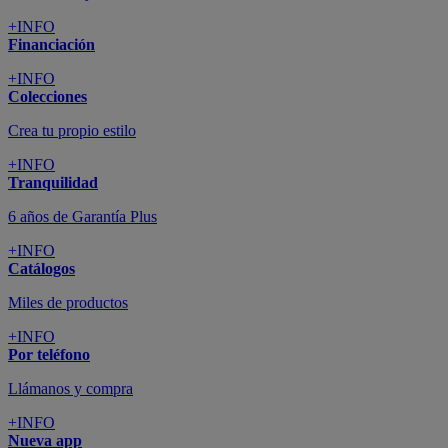
+INFO
Financiación
+INFO
Colecciones
Crea tu propio estilo
+INFO
Tranquilidad
6 años de Garantía Plus
+INFO
Catálogos
Miles de productos
+INFO
Por teléfono
Llámanos y compra
+INFO
Nueva app