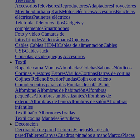
Televisión
Accesorios
Televisores
Reproductores
Adaptadores
Proyectores
Movilidad urbana
Karts
Motos eléctricas
Accesorios
Bicicletas
eléctricas
Patinetes eléctricos
Telefonía
Teléfonos fijos
Gadgets y
complementos
Smartphones
Foto y vídeo
Cámaras de
fotos
Trípodes
Videocámaras
Objetivos
Cables
Cables HDMI
Cables de alimentación
Cables
USB
Cables Jack
Consolas y videojuegos
Accesorios
Textil
Ropa de cama
Mantas
Almohadas
Colchas
Sábanas
Nórdicos
Cortinas y estores
Estores
Visillos
Cortinas
Barras de cortina
Cojines
Relleno
Exterior
Fundas
Cojín con relleno
Complementos para sofás
Fundas de sofás
Plaids
Alfombras
Alfombras de habitación
Alfombras
pequeñas
Alfombras antideslizantes
Alfombras de
exterior
Alfombras de baño
Alfombras de salón
Alfombras
infantiles
Textil baño
Albornoces
Toallas
Textil cocina
Manteles
Servilletas
Decoración
Decoración de pared
Letreros
Espejos
Relojes de
pared
Tableros
Canvas
Cuadros pintados a mano
Marcos
Placas