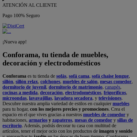
ATENCIÓN AL CLIENTE
Pago 100% Seguro
¡Nueva app!
Conforama, tu tienda de muebles,
decoración y electrodomésticos
Conforama
es tu tienda de
sofás
,
sofá cama
,
sofá chaise longue
,
sillón
,
sillón relax
,
colchones
,
muebles de salón
,
mesas comedor
,
dormitorio de juvenil
,
dormitorio de matrimonio
,
canapés
,
cocinas a medida
,
decoración
,
electrodomésticos
,
frigoríficos
,
microondas
,
lavavajillas
,
lavadora secadora
, y
televisiones
.
Descubre nuestra amplia variedad de estilos en cualquier
muebles
para tu hogar,
con los mejores precios y promociones
. Crea el
espacio en el que vives gracias a nuestros
muebles de comedor
y
habitaciones,
armarios
y
zapateros
,
mesas de comedor
y
sillas de
escritorio
. Además, podrás decorar tu casa con multitud de
artículos, tener el mejor ocio con los productos de
imagen y sonido
y aprovechar tu
jardín
en las épocas de buen tiempo. Conforama