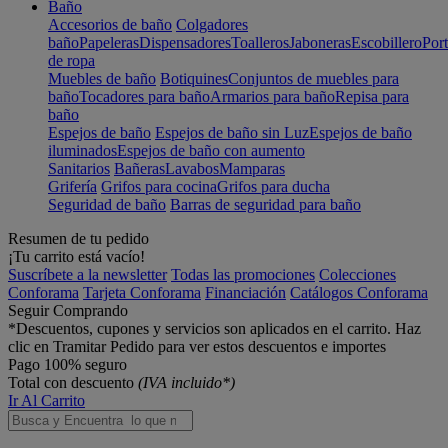
Baño
Accesorios de baño
Colgadores
baño
Papeleras
Dispensadores
Toalleros
Jaboneras
Escobillero
Port
de ropa
Muebles de baño
Botiquines
Conjuntos de muebles para
baño
Tocadores para baño
Armarios para baño
Repisa para
baño
Espejos de baño
Espejos de baño sin Luz
Espejos de baño
iluminados
Espejos de baño con aumento
Sanitarios
Bañeras
Lavabos
Mamparas
Grifería
Grifos para cocina
Grifos para ducha
Seguridad de baño
Barras de seguridad para baño
Resumen de tu pedido
¡Tu carrito está vacío!
Suscríbete a la newsletter
Todas las promociones
Colecciones
Conforama
Tarjeta Conforama
Financiación
Catálogos Conforama
Seguir Comprando
*Descuentos, cupones y servicios son aplicados en el carrito. Haz
clic en Tramitar Pedido para ver estos descuentos e importes
Pago 100% seguro
Total con descuento
(IVA incluido*)
Ir Al Carrito