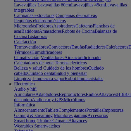
Lavavajillas
Lavavajillas 60cm
Lavavajillas 45cm
Lavavajillas
integrables
Campanas extractoras
Campanas decorativas
Pequeños electrodomésticos
Microondas
Freidoras
Aspiradores
Cafeteras
Planchas de
asar
Batidoras
Amasadores
Robots de Cocina
Balanzas de
Cocina
Tostadoras
Calefacción
Termoventiladores
Convectores
Estufas
Radiadores
Calefactores
D
Térmicos
Humidificadores
Climatización
Ventiladores
Aire acondicionado
Calentadores de agua
Termos eléctricos
Belleza y salud
Cuidado de los hombres
Cuidado
cabello
Cuidado dental
Salud y bienestar
Limpieza
Limpieza a vapor
Robot limpiacristales
Electrónica
Audio y hifi
Auriculares
Adaptadores
Reproductores
Radios
Altavoces
Hifi
Bar
de sonido
Audio car y GPS
Micrófonos
Informática
Almacenamiento
Tablets
Complementos
Portátiles
Impresoras
Gaming & streaming
Monitores gaming
Accesorios
Smart home
Timbres
Cámaras
Altavoces
Wearables
Smartwatches