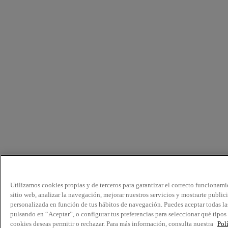
Utilizamos cookies propias y de terceros para garantizar el correcto funcionami
sitio web, analizar la navegación, mejorar nuestros servicios y mostrarte public
personalizada en función de tus hábitos de navegación. Puedes aceptar todas la
pulsando en “Aceptar”, o configurar tus preferencias para seleccionar qué tipos
cookies deseas permitir o rechazar. Para más información, consulta nuestra
Pol