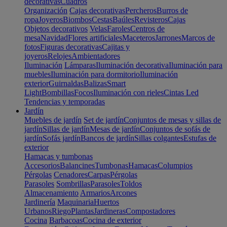
decorativas
Cuadros
Organización
Cajas decorativas
Percheros
Burros de
ropa
Joyeros
Biombos
Cestas
Baúles
Revisteros
Cajas
Objetos decorativos
Velas
Faroles
Centros de
mesa
Navidad
Flores artificiales
Maceteros
Jarrones
Marcos de
fotos
Figuras decorativas
Cajitas y
joyeros
Relojes
Ambientadores
Iluminación
Lámparas
Iluminación decorativa
Iluminación para
muebles
Iluminación para dormitorio
Iluminación
exterior
Guirnaldas
Balizas
Smart
Light
Bombillas
Focos
Iluminación con rieles
Cintas Led
Tendencias y temporadas
Jardín
Muebles de jardín
Set de jardín
Conjuntos de mesas y sillas de
jardín
Sillas de jardín
Mesas de jardín
Conjuntos de sofás de
jardín
Sofás jardín
Bancos de jardín
Sillas colgantes
Estufas de
exterior
Hamacas y tumbonas
Accesorios
Balancines
Tumbonas
Hamacas
Columpios
Pérgolas
Cenadores
Carpas
Pérgolas
Parasoles
Sombrillas
Parasoles
Toldos
Almacenamiento
Armarios
Arcones
Jardinería
Maquinaria
Huertos
Urbanos
Riego
Plantas
Jardineras
Compostadores
Cocina
Barbacoas
Cocina de exterior