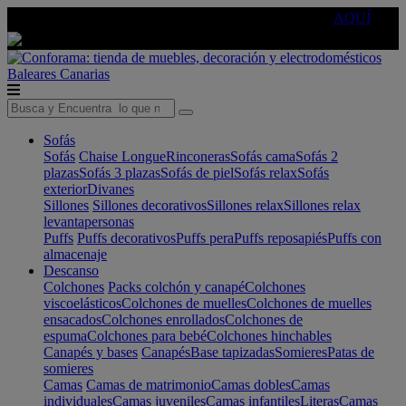
🔵Cambia tu electro con
-10% EXTRA
de descuento ☑️
AQUÍ
Baleares
Canarias
Sofás
Sofás
Chaise Longue
Rinconeras
Sofás cama
Sofás 2
plazas
Sofás 3 plazas
Sofás de piel
Sofás relax
Sofás
exterior
Divanes
Sillones
Sillones decorativos
Sillones relax
Sillones relax
levantapersonas
Puffs
Puffs decorativos
Puffs pera
Puffs reposapiés
Puffs con
almacenaje
Descanso
Colchones
Packs colchón y canapé
Colchones
viscoelásticos
Colchones de muelles
Colchones de muelles
ensacados
Colchones enrollados
Colchones de
espuma
Colchones para bebé
Colchones hinchables
Canapés y bases
Canapés
Base tapizadas
Somieres
Patas de
somieres
Camas
Camas de matrimonio
Camas dobles
Camas
individuales
Camas juveniles
Camas infantiles
Literas
Camas