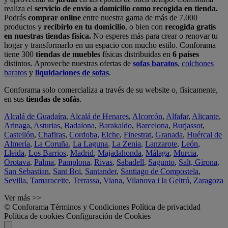
realiza el
servicio de envío a domicilio como recogida en tienda.
Podrás
comprar online
entre nuestra gama de más de 7.000
productos y
recibirlo en tu domicilio
, o bien con
recogida gratis
en nuestras tiendas física.
No esperes más para crear o renovar tu
hogar y transformarlo en un espacio con mucho estilo. Conforama
tiene 300
tiendas de muebles
físicas distribuidas en
6 países
distintos. Aproveche nuestras ofertas de
sofas baratos
,
colchones
baratos
y
liquidaciones de sofas
.
Conforama solo comercializa a través de su website o, físicamente,
en sus
tiendas de sofás
.
Alcalá de Guadaíra
,
Alcalá de Henares
,
Alcorcón
,
Alfafar
,
Alicante
,
Arinaga
,
Asturias
,
Badalona
,
Barakaldo
,
Barcelona
,
Burjassot
,
Castellón
,
Chafiras
,
Cordoba
,
Elche
,
Finestrat
,
Granada
,
Huércal de
Almería
,
La Coruña
,
La Laguna
,
La Zenia
,
Lanzarote
,
León
,
Lleida
,
Los Barrios
,
Madrid
,
Majadahonda
,
Málaga
,
Murcia
,
Orotava
,
Palma
,
Pamplona
,
Rivas
,
Sabadell
,
Sagunto
,
Salt, Girona
,
San Sebastian
,
Sant Boi
,
Santander
,
Santiago de Compostela
,
Sevilla
,
Tamaraceite
,
Terrassa
,
Viana
,
Vilanova i la Geltrú
,
Zaragoza
Ver más >>
© Conforama
Términos y Condiciones
Política de privacidad
Política de cookies
Configuración de Cookies