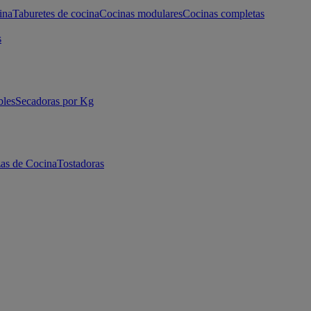
ina
Taburetes de cocina
Cocinas modulares
Cocinas completas
s
bles
Secadoras por Kg
as de Cocina
Tostadoras