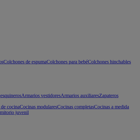
os
Colchones de espuma
Colchones para bebé
Colchones hinchables
esquineros
Armarios vestidores
Armarios auxiliares
Zapateros
 de cocina
Cocinas modulares
Cocinas completas
Cocinas a medida
mitorio juvenil