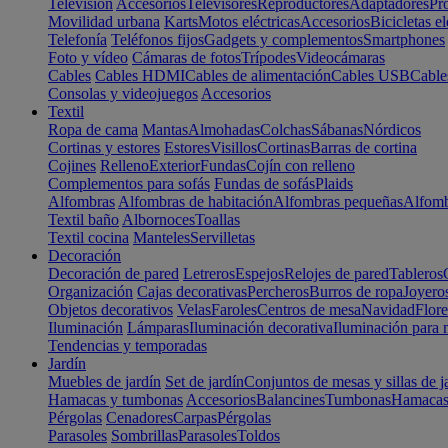
Televisión
Accesorios
Televisores
Reproductores
Adaptadores
Pr
Movilidad urbana
Karts
Motos eléctricas
Accesorios
Bicicletas el
Telefonía
Teléfonos fijos
Gadgets y complementos
Smartphones
Foto y vídeo
Cámaras de fotos
Trípodes
Videocámaras
Cables
Cables HDMI
Cables de alimentación
Cables USB
Cable
Consolas y videojuegos
Accesorios
Textil
Ropa de cama
Mantas
Almohadas
Colchas
Sábanas
Nórdicos
Cortinas y estores
Estores
Visillos
Cortinas
Barras de cortina
Cojines
Relleno
Exterior
Fundas
Cojín con relleno
Complementos para sofás
Fundas de sofás
Plaids
Alfombras
Alfombras de habitación
Alfombras pequeñas
Alfomb
Textil baño
Albornoces
Toallas
Textil cocina
Manteles
Servilletas
Decoración
Decoración de pared
Letreros
Espejos
Relojes de pared
Tableros
Organización
Cajas decorativas
Percheros
Burros de ropa
Joyero
Objetos decorativos
Velas
Faroles
Centros de mesa
Navidad
Flore
Iluminación
Lámparas
Iluminación decorativa
Iluminación para 
Tendencias y temporadas
Jardín
Muebles de jardín
Set de jardín
Conjuntos de mesas y sillas de j
Hamacas y tumbonas
Accesorios
Balancines
Tumbonas
Hamaca
Pérgolas
Cenadores
Carpas
Pérgolas
Parasoles
Sombrillas
Parasoles
Toldos