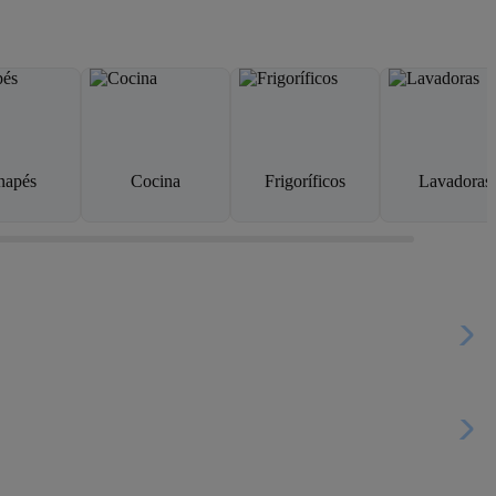
napés
Cocina
Frigoríficos
Lavadoras