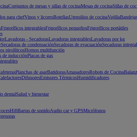
cina
Conjuntos de mesas y sillas de cocina
Mesas de cocina
Sillas de coc
los para chef
Vinos y licores
Botellas
Utensilios de cocina
Vajilla
Bandeja
s
Frigoríficos integrables
Frigoríficos pequeños
Frigoríficos portátiles
es
ior
Lavadoras - Secadoras
Lavadoras integrables
Lavadoras por kg
r
Secadoras de condensación
Secadoras de evacuación
Secadoras integra
s pirolíticos
Hornos multifunción
s de inducción
Placas de gas
ntegrables
afeteras
Planchas de asar
Batidoras
Amasadores
Robots de Cocina
Balanz
alefactores
Difusores
Emisores Térmicos
Humidificadores
o dental
Salud y bienestar
voces
Hifi
Barras de sonido
Audio car y GPS
Micrófonos
presoras