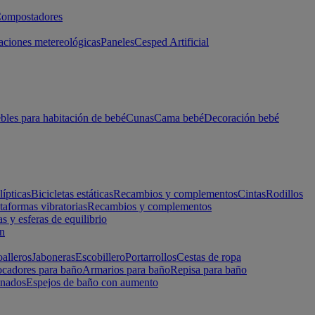
ompostadores
aciones metereológicas
Paneles
Cesped Artificial
les para habitación de bebé
Cunas
Cama bebé
Decoración bebé
lípticas
Bicicletas estáticas
Recambios y complementos
Cintas
Rodillos
taformas vibratorias
Recambios y complementos
s y esferas de equilibrio
ón
alleros
Jaboneras
Escobillero
Portarrollos
Cestas de ropa
cadores para baño
Armarios para baño
Repisa para baño
inados
Espejos de baño con aumento