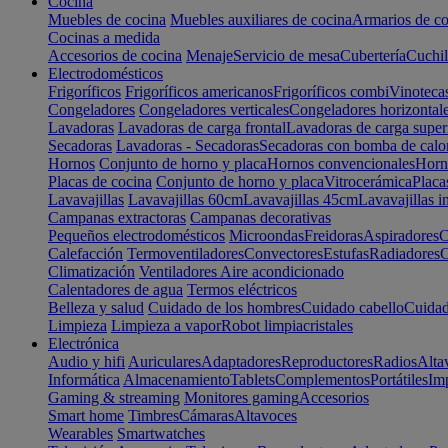
Cocina
Muebles de cocina
Muebles auxiliares de cocina
Armarios de co
Cocinas a medida
Accesorios de cocina
Menaje
Servicio de mesa
Cubertería
Cuchil
Electrodomésticos
Frigoríficos
Frigoríficos americanos
Frigoríficos combi
Vinoteca
Congeladores
Congeladores verticales
Congeladores horizontal
Lavadoras
Lavadoras de carga frontal
Lavadoras de carga super
Secadoras
Lavadoras - Secadoras
Secadoras con bomba de calo
Hornos
Conjunto de horno y placa
Hornos convencionales
Horno
Placas de cocina
Conjunto de horno y placa
Vitrocerámica
Placa
Lavavajillas
Lavavajillas 60cm
Lavavajillas 45cm
Lavavajillas i
Campanas extractoras
Campanas decorativas
Pequeños electrodomésticos
Microondas
Freidoras
Aspiradores
C
Calefacción
Termoventiladores
Convectores
Estufas
Radiadores
C
Climatización
Ventiladores
Aire acondicionado
Calentadores de agua
Termos eléctricos
Belleza y salud
Cuidado de los hombres
Cuidado cabello
Cuidad
Limpieza
Limpieza a vapor
Robot limpiacristales
Electrónica
Audio y hifi
Auriculares
Adaptadores
Reproductores
Radios
Alta
Informática
Almacenamiento
Tablets
Complementos
Portátiles
Im
Gaming & streaming
Monitores gaming
Accesorios
Smart home
Timbres
Cámaras
Altavoces
Wearables
Smartwatches