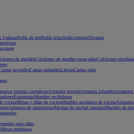
s 3 plazas
Sofás de piel
Sofás relax
Sofás exterior
Divanes
apersonas
macenaje
chones de muelles
Colchones de muelles ensacados
Colchones enrollad
eres
Camas juveniles
Camas infantiles
Literas
Camas nido
ones
marios puertas correderas
Armarios juvenil
Armarios infantiles
Armarios 
radores
Estanterias
Muebles recibidores
e cocina
Mesas y sillas de cocina
Muebles auxiliares de cocina
Armarios
onio
Armarios de matrimonio
Mesitas de noche
Comodas
Muebles de dor
tanterías
entos para sillas
s
Mesas multiusos