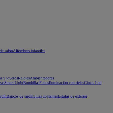
de salón
Alfombras infantiles
as y joyeros
Relojes
Ambientadores
zas
Smart Light
Bombillas
Focos
Iluminación con rieles
Cintas Led
ardín
Bancos de jardín
Sillas colgantes
Estufas de exterior