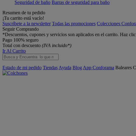
Seguridad de baño
Barras de seguridad para baño
Resumen de tu pedido
¡Tu carrito está vacío!
Suscríbete a la newsletter
Todas las promociones
Colecciones Confo
Seguir Comprando
*Descuentos, cupones y servicios son aplicados en el carrito. Haz cli
Pago 100% seguro
Total con descuento
(IVA incluido*)
Ir Al Carrito
Estado de mi pedido
Tiendas
Ayuda
Blog
App Conforama
Baleares
C