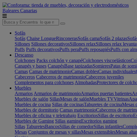
Baleares
Canarias
Sofás
Sofás
Chaise Longue
Rinconeras
Sofás cama
Sofás 2 plazas
Sofá
Sillones
Sillones decorativos
Sillones relax
Sillones relax levant
Puffs
Puffs decorativos
Puffs pera
Puffs reposapiés
Puffs con al
Descanso
Colchones
Packs colchón y canapé
Colchones viscoelásticos
Col
Canapés y bases
Canapés
Base tapizadas
Somieres
Patas de somi
Camas
Camas de matrimonio
Camas dobles
Camas individuales
Cabeceros
Cabeceros de matrimonio
Cabeceros juveniles
Complementos para colchones
Almohadas
Protectores de colch
Muebles
Armarios
Armarios de matrimonio
Armarios puertas batientes
Ar
Muebles de salón
Sillas
Mesas de salón
Muebles TV
Vitrinas
Apa
Muebles de cocina
Sillas de cocinas
Taburetes de cocina
Mesas d
Muebles de dormitorio
Camas matrimonio
Cabeceros de matrim
Muebles de oficina y teletrabajo
Escritorios
Sillas de escritorio
Es
Muebles de Gaming
Sillas gaming
Escritorios gaming
Sillas
Taburetes
Bancos
Sillas de comedor
Sillas infantiles
Complem
Mesas
Conjuntos de mesas y sillas
Mesas extensibles
Mesas alta