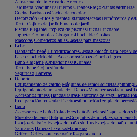
Almacenamiento
Armarios
Arcones
Jardinería
Maquinaria
Huertos Urbanos
Riego
Plantas
Jardineras
C
Cocina
Barbacoas
Cocina de exterior
Decoración
Grifos y fuentes
Estatuas
Macetas
Termómetros y est
Textil
Cojines de jardín
Fundas de jardín
Piscina
Plegable
Limpieza de piscinas
Ducha
Hinchable
Juguetes
Columpios
Toboganes
Hinchables
Casitas
Mascotas
Comederos
Jaulas
Casetas para mascotas
Bebé
Habitación bebé
Humidificadores
Cestas
Colchón para bebé
Mueb
Paseo
Coche
Mochilas
Accesorios
Capazos
Carrito ligero
Baño e higiene
Aspirador nasal
Orinales
Textil bebé
Cojines
Funda
Seguridad
Barreras
Deporte
Equipamiento de cardio
Máquinas de remo
Bicicletas spinning
E
Equipamiento de musculación
Bancos
Mancuernas
Máquinas
Pla
Accesorios fitness
Bandas
Barras
Plataforma de step
Cuerdas
Bola
Recuperación muscular
Electroestimulación
Terapia de percusi
Baño
Accesorios de baño
Colgadores baño
Papeleras
Dispensadores
To
Muebles de baño
Botiquines
Conjuntos de muebles para baño
To
Espejos de baño
Espejos de baño sin Luz
Espejos de baño ilum
Sanitarios
Bañeras
Lavabos
Mamparas
Grifería
Grifos para cocina
Grifos para ducha