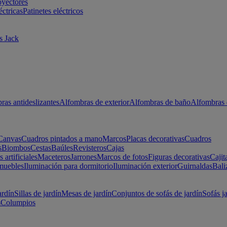
oyectores
éctricas
Patinetes eléctricos
s Jack
ras antideslizantes
Alfombras de exterior
Alfombras de baño
Alfombras 
Canvas
Cuadros pintados a mano
Marcos
Placas decorativas
Cuadros
s
Biombos
Cestas
Baúles
Revisteros
Cajas
s artificiales
Maceteros
Jarrones
Marcos de fotos
Figuras decorativas
Cajit
muebles
Iluminación para dormitorio
Iluminación exterior
Guirnaldas
Bali
ardín
Sillas de jardín
Mesas de jardín
Conjuntos de sofás de jardín
Sofás j
s
Columpios