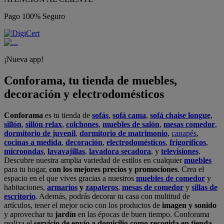
Pago 100% Seguro
¡Nueva app!
Conforama, tu tienda de muebles,
decoración y electrodomésticos
Conforama
es tu tienda de
sofás
,
sofá cama
,
sofá chaise longue
,
sillón
,
sillón relax
,
colchones
,
muebles de salón
,
mesas comedor
,
dormitorio de juvenil
,
dormitorio de matrimonio
,
canapés
,
cocinas a medida
,
decoración
,
electrodomésticos
,
frigoríficos
,
microondas
,
lavavajillas
,
lavadora secadora
, y
televisiones
.
Descubre nuestra amplia variedad de estilos en cualquier
muebles
para tu hogar,
con los mejores precios y promociones
. Crea el
espacio en el que vives gracias a nuestros
muebles de comedor
y
habitaciones,
armarios
y
zapateros
,
mesas de comedor
y
sillas de
escritorio
. Además, podrás decorar tu casa con multitud de
artículos, tener el mejor ocio con los productos de
imagen y sonido
y aprovechar tu
jardín
en las épocas de buen tiempo. Conforama
realiza el
servicio de envío a domicilio como recogida en tienda.