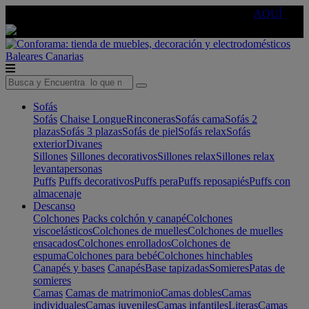
🔵Cambia tu electro con
-10% EXTRA
de descuento ☑️
AQUÍ
Baleares
Canarias
Sofás
Sofás
Chaise Longue
Rinconeras
Sofás cama
Sofás 2
plazas
Sofás 3 plazas
Sofás de piel
Sofás relax
Sofás
exterior
Divanes
Sillones
Sillones decorativos
Sillones relax
Sillones relax
levantapersonas
Puffs
Puffs decorativos
Puffs pera
Puffs reposapiés
Puffs con
almacenaje
Descanso
Colchones
Packs colchón y canapé
Colchones
viscoelásticos
Colchones de muelles
Colchones de muelles
ensacados
Colchones enrollados
Colchones de
espuma
Colchones para bebé
Colchones hinchables
Canapés y bases
Canapés
Base tapizadas
Somieres
Patas de
somieres
Camas
Camas de matrimonio
Camas dobles
Camas
individuales
Camas juveniles
Camas infantiles
Literas
Camas