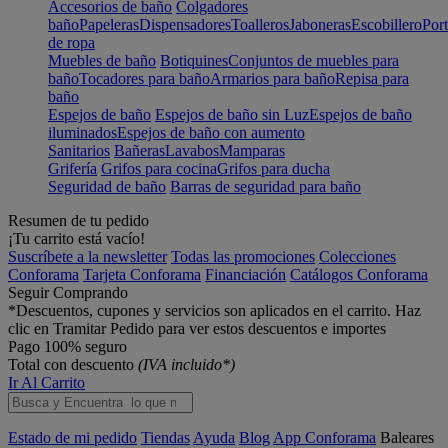
Accesorios de baño
Colgadores
baño
Papeleras
Dispensadores
Toalleros
Jaboneras
Escobillero
Port
de ropa
Muebles de baño
Botiquines
Conjuntos de muebles para
baño
Tocadores para baño
Armarios para baño
Repisa para
baño
Espejos de baño
Espejos de baño sin Luz
Espejos de baño
iluminados
Espejos de baño con aumento
Sanitarios
Bañeras
Lavabos
Mamparas
Grifería
Grifos para cocina
Grifos para ducha
Seguridad de baño
Barras de seguridad para baño
Resumen de tu pedido
¡Tu carrito está vacío!
Suscríbete a la newsletter
Todas las promociones
Colecciones
Conforama
Tarjeta Conforama
Financiación
Catálogos Conforama
Seguir Comprando
*Descuentos, cupones y servicios son aplicados en el carrito. Haz
clic en Tramitar Pedido para ver estos descuentos e importes
Pago 100% seguro
Total con descuento
(IVA incluido*)
Ir Al Carrito
Estado de mi pedido
Tiendas
Ayuda
Blog
App Conforama
Baleares