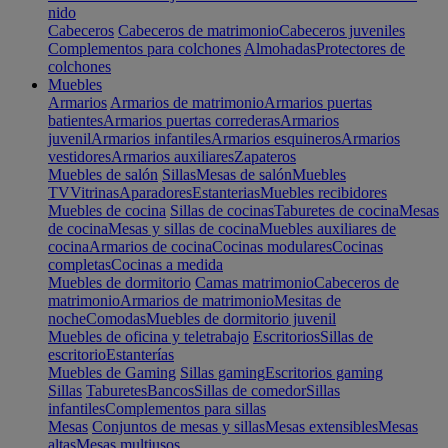
nido
Cabeceros
Cabeceros de matrimonio
Cabeceros juveniles
Complementos para colchones
Almohadas
Protectores de
colchones
Muebles
Armarios
Armarios de matrimonio
Armarios puertas
batientes
Armarios puertas correderas
Armarios
juvenil
Armarios infantiles
Armarios esquineros
Armarios
vestidores
Armarios auxiliares
Zapateros
Muebles de salón
Sillas
Mesas de salón
Muebles
TV
Vitrinas
Aparadores
Estanterias
Muebles recibidores
Muebles de cocina
Sillas de cocinas
Taburetes de cocina
Mesas
de cocina
Mesas y sillas de cocina
Muebles auxiliares de
cocina
Armarios de cocina
Cocinas modulares
Cocinas
completas
Cocinas a medida
Muebles de dormitorio
Camas matrimonio
Cabeceros de
matrimonio
Armarios de matrimonio
Mesitas de
noche
Comodas
Muebles de dormitorio juvenil
Muebles de oficina y teletrabajo
Escritorios
Sillas de
escritorio
Estanterías
Muebles de Gaming
Sillas gaming
Escritorios gaming
Sillas
Taburetes
Bancos
Sillas de comedor
Sillas
infantiles
Complementos para sillas
Mesas
Conjuntos de mesas y sillas
Mesas extensibles
Mesas
altas
Mesas multiusos