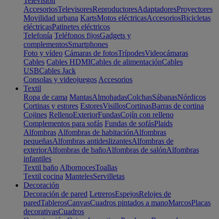
Televisión
Accesorios
Televisores
Reproductores
Adaptadores
Proyectores
Movilidad urbana
Karts
Motos eléctricas
Accesorios
Bicicletas
eléctricas
Patinetes eléctricos
Telefonía
Teléfonos fijos
Gadgets y
complementos
Smartphones
Foto y vídeo
Cámaras de fotos
Trípodes
Videocámaras
Cables
Cables HDMI
Cables de alimentación
Cables
USB
Cables Jack
Consolas y videojuegos
Accesorios
Textil
Ropa de cama
Mantas
Almohadas
Colchas
Sábanas
Nórdicos
Cortinas y estores
Estores
Visillos
Cortinas
Barras de cortina
Cojines
Relleno
Exterior
Fundas
Cojín con relleno
Complementos para sofás
Fundas de sofás
Plaids
Alfombras
Alfombras de habitación
Alfombras
pequeñas
Alfombras antideslizantes
Alfombras de
exterior
Alfombras de baño
Alfombras de salón
Alfombras
infantiles
Textil baño
Albornoces
Toallas
Textil cocina
Manteles
Servilletas
Decoración
Decoración de pared
Letreros
Espejos
Relojes de
pared
Tableros
Canvas
Cuadros pintados a mano
Marcos
Placas
decorativas
Cuadros