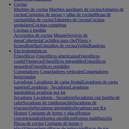
Cocina
Muebles de cocina
Muebles auxiliares de cocina
Armarios de
cocina
Conjuntos de mesas y sillas de cocina
Mesas de
cocina
Sillas de cocina
Taburetes de cocina
Cocinas
modulares
Cocinas completas
Cocinas a medida
Accesorios de cocina
Menaje
Servicio de
mesa
Cubertería
Cuchillos para chef
Vinos y
licores
Botellas
Utensilios de cocina
Vajilla
Bandejas
Electrodomésticos
Frigoríficos
Frigoríficos americanos
Frigoríficos
combi
Vinotecas
Frigoríficos integrables
Frigoríficos
pequeños
Frigoríficos portátiles
Congeladores
Congeladores verticales
Congeladores
horizontales
Lavadoras
Lavadoras de carga frontal
Lavadoras de carga
superior
Lavadoras - Secadoras
Lavadoras
integrables
Lavadoras por kg
Secadoras
Lavadoras - Secadoras
Secadoras con bomba de
calor
Secadoras de condensación
Secadoras de
evacuación
Secadoras integrables
Secadoras por Kg
Hornos
Conjunto de horno y placa
Hornos
convencionales
Hornos pirolíticos
Hornos multifunción
Placas de cocina
Conjunto de horno y
placa
Vitrocerámica
Placas de inducción
Placas de gas