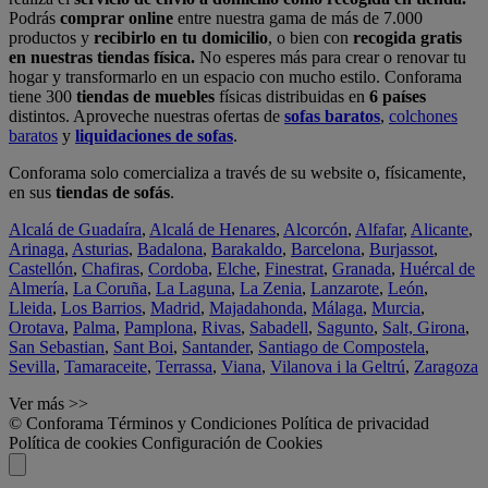
Podrás
comprar online
entre nuestra gama de más de 7.000
productos y
recibirlo en tu domicilio
, o bien con
recogida gratis
en nuestras tiendas física.
No esperes más para crear o renovar tu
hogar y transformarlo en un espacio con mucho estilo. Conforama
tiene 300
tiendas de muebles
físicas distribuidas en
6 países
distintos. Aproveche nuestras ofertas de
sofas baratos
,
colchones
baratos
y
liquidaciones de sofas
.
Conforama solo comercializa a través de su website o, físicamente,
en sus
tiendas de sofás
.
Alcalá de Guadaíra
,
Alcalá de Henares
,
Alcorcón
,
Alfafar
,
Alicante
,
Arinaga
,
Asturias
,
Badalona
,
Barakaldo
,
Barcelona
,
Burjassot
,
Castellón
,
Chafiras
,
Cordoba
,
Elche
,
Finestrat
,
Granada
,
Huércal de
Almería
,
La Coruña
,
La Laguna
,
La Zenia
,
Lanzarote
,
León
,
Lleida
,
Los Barrios
,
Madrid
,
Majadahonda
,
Málaga
,
Murcia
,
Orotava
,
Palma
,
Pamplona
,
Rivas
,
Sabadell
,
Sagunto
,
Salt, Girona
,
San Sebastian
,
Sant Boi
,
Santander
,
Santiago de Compostela
,
Sevilla
,
Tamaraceite
,
Terrassa
,
Viana
,
Vilanova i la Geltrú
,
Zaragoza
Ver más >>
© Conforama
Términos y Condiciones
Política de privacidad
Política de cookies
Configuración de Cookies