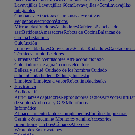
Lavavajillas
Lavavajillas 60cm
Lavavajillas 45cm
Lavavajillas
integrables
Campanas extractoras
Campanas decorativas
Pequeños electrodomésticos
Microondas
Freidoras
Aspiradores
Cafeteras
Planchas de
asar
Batidoras
Amasadores
Robots de Cocina
Balanzas de
Cocina
Tostadoras
Calefacción
Termoventiladores
Convectores
Estufas
Radiadores
Calefactores
D
Térmicos
Humidificadores
Climatización
Ventiladores
Aire acondicionado
Calentadores de agua
Termos eléctricos
Belleza y salud
Cuidado de los hombres
Cuidado
cabello
Cuidado dental
Salud y bienestar
Limpieza
Limpieza a vapor
Robot limpiacristales
Electrónica
Audio y hifi
Auriculares
Adaptadores
Reproductores
Radios
Altavoces
Hifi
Bar
de sonido
Audio car y GPS
Micrófonos
Informática
Almacenamiento
Tablets
Complementos
Portátiles
Impresoras
Gaming & streaming
Monitores gaming
Accesorios
Smart home
Timbres
Cámaras
Altavoces
Wearables
Smartwatches