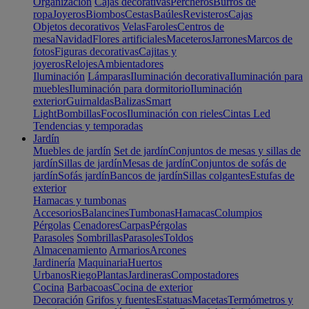
Organización
Cajas decorativas
Percheros
Burros de
ropa
Joyeros
Biombos
Cestas
Baúles
Revisteros
Cajas
Objetos decorativos
Velas
Faroles
Centros de
mesa
Navidad
Flores artificiales
Maceteros
Jarrones
Marcos de
fotos
Figuras decorativas
Cajitas y
joyeros
Relojes
Ambientadores
Iluminación
Lámparas
Iluminación decorativa
Iluminación para
muebles
Iluminación para dormitorio
Iluminación
exterior
Guirnaldas
Balizas
Smart
Light
Bombillas
Focos
Iluminación con rieles
Cintas Led
Tendencias y temporadas
Jardín
Muebles de jardín
Set de jardín
Conjuntos de mesas y sillas de
jardín
Sillas de jardín
Mesas de jardín
Conjuntos de sofás de
jardín
Sofás jardín
Bancos de jardín
Sillas colgantes
Estufas de
exterior
Hamacas y tumbonas
Accesorios
Balancines
Tumbonas
Hamacas
Columpios
Pérgolas
Cenadores
Carpas
Pérgolas
Parasoles
Sombrillas
Parasoles
Toldos
Almacenamiento
Armarios
Arcones
Jardinería
Maquinaria
Huertos
Urbanos
Riego
Plantas
Jardineras
Compostadores
Cocina
Barbacoas
Cocina de exterior
Decoración
Grifos y fuentes
Estatuas
Macetas
Termómetros y