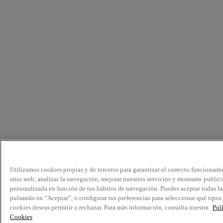
Utilizamos cookies propias y de terceros para garantizar el correcto funcionami
sitio web, analizar la navegación, mejorar nuestros servicios y mostrarte public
personalizada en función de tus hábitos de navegación. Puedes aceptar todas la
pulsando en “Aceptar”, o configurar tus preferencias para seleccionar qué tipos
cookies deseas permitir o rechazar. Para más información, consulta nuestra
Pol
Cookies