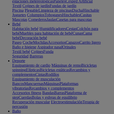
estaciones metereológicas
Paneles
Cesped Artificial
Textil
Cojines de jardín
Fundas de jardín
Piscina
Plegable
Limpieza de piscinas
Ducha
Hinchable
Juguetes
Columpios
Toboganes
Hinchables
Casitas
Mascotas
Comederos
Jaulas
Casetas para mascotas
Bebé
Habitación bebé
Humidificadores
Cestas
Colchón para
bebé
Muebles para habitación de bebé
Cunas
Cama
bebé
Decoración bebé
Paseo
Coche
Mochilas
Accesorios
Capazos
Carrito ligero
Baño e higiene
Aspirador nasal
Orinales
Textil bebé
Cojines
Funda
Seguridad
Barreras
Deporte
Equipamiento de cardio
Máquinas de remo
Bicicletas
spinning
Elípticas
Bicicletas estáticas
Recambios y
complementos
Cintas
Rodillos
Equipamiento de musculación
Bancos
Mancuernas
Máquinas
Plataformas
vibratorias
Recambios y complementos
Accesorios fitness
Bandas
Barras
Plataforma de
step
Cuerdas
Bolas y esferas de equilibrio
Recuperación muscular
Electroestimulación
Terapia de
percusión
Baño