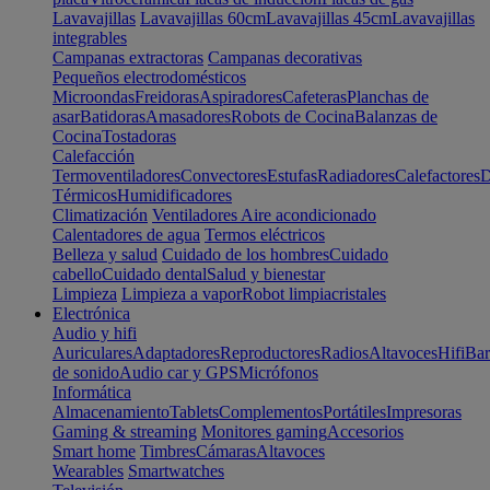
Lavavajillas
Lavavajillas 60cm
Lavavajillas 45cm
Lavavajillas
integrables
Campanas extractoras
Campanas decorativas
Pequeños electrodomésticos
Microondas
Freidoras
Aspiradores
Cafeteras
Planchas de
asar
Batidoras
Amasadores
Robots de Cocina
Balanzas de
Cocina
Tostadoras
Calefacción
Termoventiladores
Convectores
Estufas
Radiadores
Calefactores
D
Térmicos
Humidificadores
Climatización
Ventiladores
Aire acondicionado
Calentadores de agua
Termos eléctricos
Belleza y salud
Cuidado de los hombres
Cuidado
cabello
Cuidado dental
Salud y bienestar
Limpieza
Limpieza a vapor
Robot limpiacristales
Electrónica
Audio y hifi
Auriculares
Adaptadores
Reproductores
Radios
Altavoces
Hifi
Bar
de sonido
Audio car y GPS
Micrófonos
Informática
Almacenamiento
Tablets
Complementos
Portátiles
Impresoras
Gaming & streaming
Monitores gaming
Accesorios
Smart home
Timbres
Cámaras
Altavoces
Wearables
Smartwatches