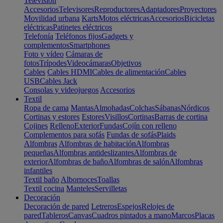
Televisión
Accesorios
Televisores
Reproductores
Adaptadores
Proyectores
Movilidad urbana
Karts
Motos eléctricas
Accesorios
Bicicletas
eléctricas
Patinetes eléctricos
Telefonía
Teléfonos fijos
Gadgets y
complementos
Smartphones
Foto y vídeo
Cámaras de
fotos
Trípodes
Videocámaras
Objetivos
Cables
Cables HDMI
Cables de alimentación
Cables
USB
Cables Jack
Consolas y videojuegos
Accesorios
Textil
Ropa de cama
Mantas
Almohadas
Colchas
Sábanas
Nórdicos
Cortinas y estores
Estores
Visillos
Cortinas
Barras de cortina
Cojines
Relleno
Exterior
Fundas
Cojín con relleno
Complementos para sofás
Fundas de sofás
Plaids
Alfombras
Alfombras de habitación
Alfombras
pequeñas
Alfombras antideslizantes
Alfombras de
exterior
Alfombras de baño
Alfombras de salón
Alfombras
infantiles
Textil baño
Albornoces
Toallas
Textil cocina
Manteles
Servilletas
Decoración
Decoración de pared
Letreros
Espejos
Relojes de
pared
Tableros
Canvas
Cuadros pintados a mano
Marcos
Placas