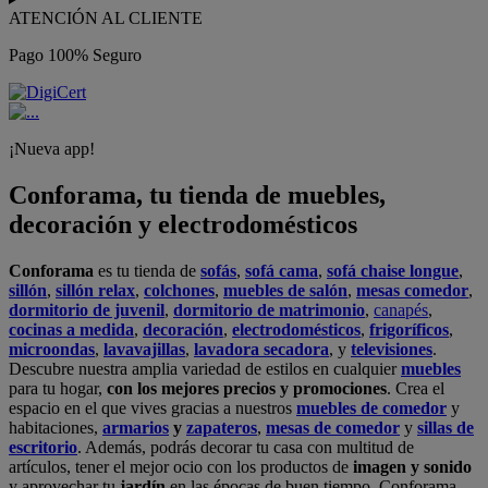
ATENCIÓN AL CLIENTE
Pago 100% Seguro
¡Nueva app!
Conforama, tu tienda de muebles,
decoración y electrodomésticos
Conforama
es tu tienda de
sofás
,
sofá cama
,
sofá chaise longue
,
sillón
,
sillón relax
,
colchones
,
muebles de salón
,
mesas comedor
,
dormitorio de juvenil
,
dormitorio de matrimonio
,
canapés
,
cocinas a medida
,
decoración
,
electrodomésticos
,
frigoríficos
,
microondas
,
lavavajillas
,
lavadora secadora
, y
televisiones
.
Descubre nuestra amplia variedad de estilos en cualquier
muebles
para tu hogar,
con los mejores precios y promociones
. Crea el
espacio en el que vives gracias a nuestros
muebles de comedor
y
habitaciones,
armarios
y
zapateros
,
mesas de comedor
y
sillas de
escritorio
. Además, podrás decorar tu casa con multitud de
artículos, tener el mejor ocio con los productos de
imagen y sonido
y aprovechar tu
jardín
en las épocas de buen tiempo. Conforama