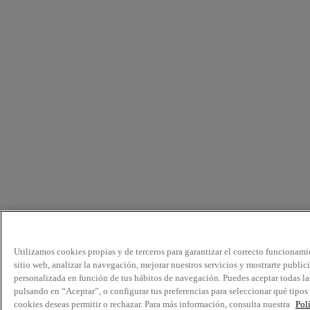
Utilizamos cookies propias y de terceros para garantizar el correcto funcionami
sitio web, analizar la navegación, mejorar nuestros servicios y mostrarte public
personalizada en función de tus hábitos de navegación. Puedes aceptar todas la
pulsando en “Aceptar”, o configurar tus preferencias para seleccionar qué tipos
cookies deseas permitir o rechazar. Para más información, consulta nuestra
Pol