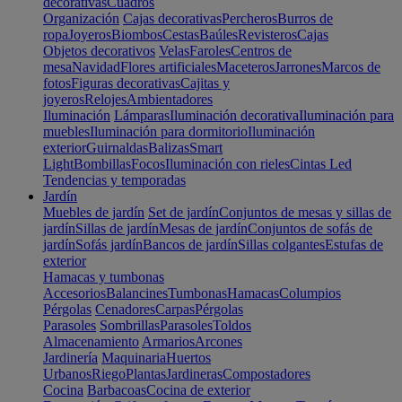
decorativas
Cuadros
Organización
Cajas decorativas
Percheros
Burros de
ropa
Joyeros
Biombos
Cestas
Baúles
Revisteros
Cajas
Objetos decorativos
Velas
Faroles
Centros de
mesa
Navidad
Flores artificiales
Maceteros
Jarrones
Marcos de
fotos
Figuras decorativas
Cajitas y
joyeros
Relojes
Ambientadores
Iluminación
Lámparas
Iluminación decorativa
Iluminación para
muebles
Iluminación para dormitorio
Iluminación
exterior
Guirnaldas
Balizas
Smart
Light
Bombillas
Focos
Iluminación con rieles
Cintas Led
Tendencias y temporadas
Jardín
Muebles de jardín
Set de jardín
Conjuntos de mesas y sillas de
jardín
Sillas de jardín
Mesas de jardín
Conjuntos de sofás de
jardín
Sofás jardín
Bancos de jardín
Sillas colgantes
Estufas de
exterior
Hamacas y tumbonas
Accesorios
Balancines
Tumbonas
Hamacas
Columpios
Pérgolas
Cenadores
Carpas
Pérgolas
Parasoles
Sombrillas
Parasoles
Toldos
Almacenamiento
Armarios
Arcones
Jardinería
Maquinaria
Huertos
Urbanos
Riego
Plantas
Jardineras
Compostadores
Cocina
Barbacoas
Cocina de exterior