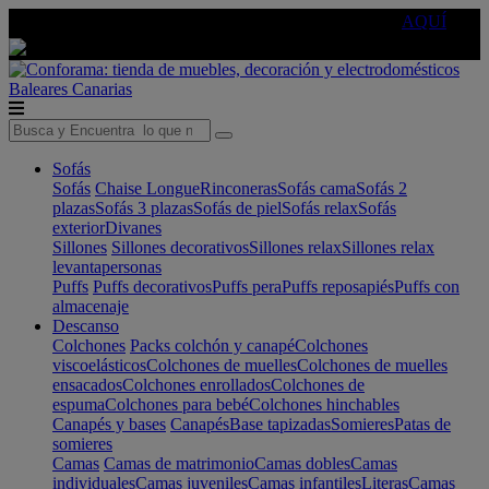
🔵Cambia tu electro con
-10% EXTRA
de descuento ☑️
AQUÍ
Baleares
Canarias
Sofás
Sofás
Chaise Longue
Rinconeras
Sofás cama
Sofás 2
plazas
Sofás 3 plazas
Sofás de piel
Sofás relax
Sofás
exterior
Divanes
Sillones
Sillones decorativos
Sillones relax
Sillones relax
levantapersonas
Puffs
Puffs decorativos
Puffs pera
Puffs reposapiés
Puffs con
almacenaje
Descanso
Colchones
Packs colchón y canapé
Colchones
viscoelásticos
Colchones de muelles
Colchones de muelles
ensacados
Colchones enrollados
Colchones de
espuma
Colchones para bebé
Colchones hinchables
Canapés y bases
Canapés
Base tapizadas
Somieres
Patas de
somieres
Camas
Camas de matrimonio
Camas dobles
Camas
individuales
Camas juveniles
Camas infantiles
Literas
Camas