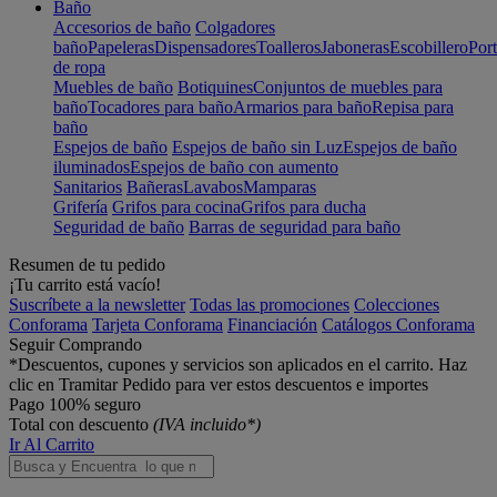
Baño
Accesorios de baño
Colgadores
baño
Papeleras
Dispensadores
Toalleros
Jaboneras
Escobillero
Port
de ropa
Muebles de baño
Botiquines
Conjuntos de muebles para
baño
Tocadores para baño
Armarios para baño
Repisa para
baño
Espejos de baño
Espejos de baño sin Luz
Espejos de baño
iluminados
Espejos de baño con aumento
Sanitarios
Bañeras
Lavabos
Mamparas
Grifería
Grifos para cocina
Grifos para ducha
Seguridad de baño
Barras de seguridad para baño
Resumen de tu pedido
¡Tu carrito está vacío!
Suscríbete a la newsletter
Todas las promociones
Colecciones
Conforama
Tarjeta Conforama
Financiación
Catálogos Conforama
Seguir Comprando
*Descuentos, cupones y servicios son aplicados en el carrito. Haz
clic en Tramitar Pedido para ver estos descuentos e importes
Pago 100% seguro
Total con descuento
(IVA incluido*)
Ir Al Carrito