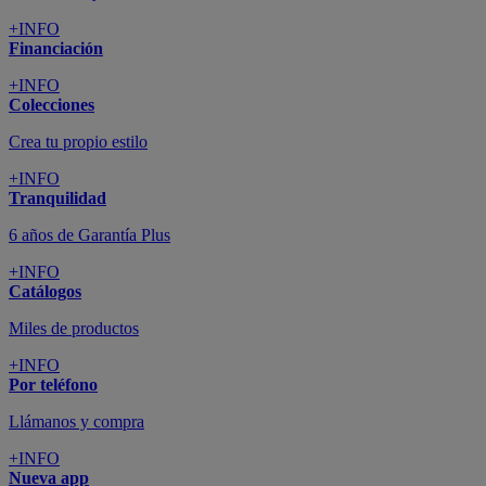
+INFO
Financiación
+INFO
Colecciones
Crea tu propio estilo
+INFO
Tranquilidad
6 años de Garantía Plus
+INFO
Catálogos
Miles de productos
+INFO
Por teléfono
Llámanos y compra
+INFO
Nueva app