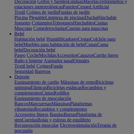
Decoración
Grifos y fuentes
Estatuas
Macetas
Termómetros y
estaciones metereológicas
Paneles
Cesped Artificial
Textil
Cojines de jardín
Fundas de jardín
Piscina
Plegable
Limpieza de piscinas
Ducha
Hinchable
Juguetes
Columpios
Toboganes
Hinchables
Casitas
Mascotas
Comederos
Jaulas
Casetas para mascotas
Bebé
Habitación bebé
Humidificadores
Cestas
Colchón para
bebé
Muebles para habitación de bebé
Cunas
Cama
bebé
Decoración bebé
Paseo
Coche
Mochilas
Accesorios
Capazos
Carrito ligero
Baño e higiene
Aspirador nasal
Orinales
Textil bebé
Cojines
Funda
Seguridad
Barreras
Deporte
Equipamiento de cardio
Máquinas de remo
Bicicletas
spinning
Elípticas
Bicicletas estáticas
Recambios y
complementos
Cintas
Rodillos
Equipamiento de musculación
Bancos
Mancuernas
Máquinas
Plataformas
vibratorias
Recambios y complementos
Accesorios fitness
Bandas
Barras
Plataforma de
step
Cuerdas
Bolas y esferas de equilibrio
Recuperación muscular
Electroestimulación
Terapia de
percusión