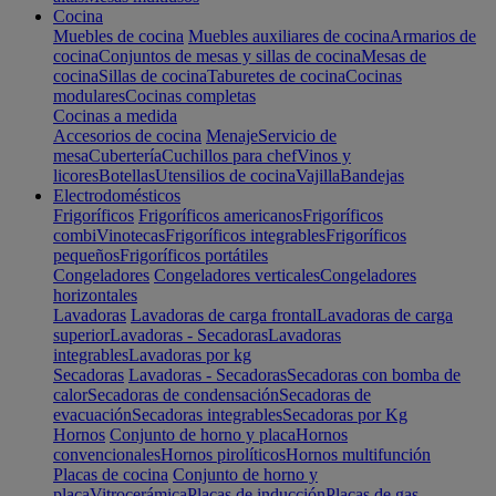
Cocina
Muebles de cocina
Muebles auxiliares de cocina
Armarios de
cocina
Conjuntos de mesas y sillas de cocina
Mesas de
cocina
Sillas de cocina
Taburetes de cocina
Cocinas
modulares
Cocinas completas
Cocinas a medida
Accesorios de cocina
Menaje
Servicio de
mesa
Cubertería
Cuchillos para chef
Vinos y
licores
Botellas
Utensilios de cocina
Vajilla
Bandejas
Electrodomésticos
Frigoríficos
Frigoríficos americanos
Frigoríficos
combi
Vinotecas
Frigoríficos integrables
Frigoríficos
pequeños
Frigoríficos portátiles
Congeladores
Congeladores verticales
Congeladores
horizontales
Lavadoras
Lavadoras de carga frontal
Lavadoras de carga
superior
Lavadoras - Secadoras
Lavadoras
integrables
Lavadoras por kg
Secadoras
Lavadoras - Secadoras
Secadoras con bomba de
calor
Secadoras de condensación
Secadoras de
evacuación
Secadoras integrables
Secadoras por Kg
Hornos
Conjunto de horno y placa
Hornos
convencionales
Hornos pirolíticos
Hornos multifunción
Placas de cocina
Conjunto de horno y
placa
Vitrocerámica
Placas de inducción
Placas de gas