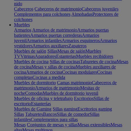
nido
Cabeceros
Cabeceros de matrimonio
Cabeceros juveniles
Complementos para colchones
Almohadas
Protectores de
colchones
Muebles
Armarios
Armarios de matrimonio
Armarios puertas
batientes
Armarios puertas correderas
Armarios
juvenil
Armarios infantiles
Armarios esquineros
Armarios
vestidores
Armarios auxiliares
Zapateros
Muebles de salón
Sillas
Mesas de salón
Muebles
TV
Vitrinas
Aparadores
Estanterias
Muebles recibidores
Muebles de cocina
Sillas de cocinas
Taburetes de cocina
Mesas
de cocina
Mesas y sillas de cocina
Muebles auxiliares de
cocina
Armarios de cocina
Cocinas modulares
Cocinas
completas
Cocinas a medida
Muebles de dormitorio
Camas matrimonio
Cabeceros de
matrimonio
Armarios de matrimonio
Mesitas de
noche
Comodas
Muebles de dormitorio juvenil
Muebles de oficina y teletrabajo
Escritorios
Sillas de
escritorio
Estanterías
Muebles de Gaming
Sillas gaming
Escritorios gaming
Sillas
Taburetes
Bancos
Sillas de comedor
Sillas
infantiles
Complementos para sillas
Mesas
Conjuntos de mesas y sillas
Mesas extensibles
Mesas
altas
Mesas multiusos