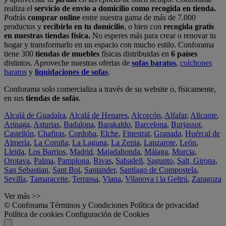
realiza el
servicio de envío a domicilio como recogida en tienda.
Podrás
comprar online
entre nuestra gama de más de 7.000
productos y
recibirlo en tu domicilio
, o bien con
recogida gratis
en nuestras tiendas física.
No esperes más para crear o renovar tu
hogar y transformarlo en un espacio con mucho estilo. Conforama
tiene 300
tiendas de muebles
físicas distribuidas en
6 países
distintos. Aproveche nuestras ofertas de
sofas baratos
,
colchones
baratos
y
liquidaciones de sofas
.
Conforama solo comercializa a través de su website o, físicamente,
en sus
tiendas de sofás
.
Alcalá de Guadaíra
,
Alcalá de Henares
,
Alcorcón
,
Alfafar
,
Alicante
,
Arinaga
,
Asturias
,
Badalona
,
Barakaldo
,
Barcelona
,
Burjassot
,
Castellón
,
Chafiras
,
Cordoba
,
Elche
,
Finestrat
,
Granada
,
Huércal de
Almería
,
La Coruña
,
La Laguna
,
La Zenia
,
Lanzarote
,
León
,
Lleida
,
Los Barrios
,
Madrid
,
Majadahonda
,
Málaga
,
Murcia
,
Orotava
,
Palma
,
Pamplona
,
Rivas
,
Sabadell
,
Sagunto
,
Salt, Girona
,
San Sebastian
,
Sant Boi
,
Santander
,
Santiago de Compostela
,
Sevilla
,
Tamaraceite
,
Terrassa
,
Viana
,
Vilanova i la Geltrú
,
Zaragoza
Ver más >>
© Conforama
Términos y Condiciones
Política de privacidad
Política de cookies
Configuración de Cookies