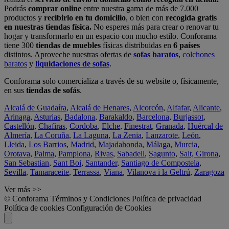
Podrás
comprar online
entre nuestra gama de más de 7.000
productos y
recibirlo en tu domicilio
, o bien con
recogida gratis
en nuestras tiendas física.
No esperes más para crear o renovar tu
hogar y transformarlo en un espacio con mucho estilo. Conforama
tiene 300
tiendas de muebles
físicas distribuidas en
6 países
distintos. Aproveche nuestras ofertas de
sofas baratos
,
colchones
baratos
y
liquidaciones de sofas
.
Conforama solo comercializa a través de su website o, físicamente,
en sus
tiendas de sofás
.
Alcalá de Guadaíra
,
Alcalá de Henares
,
Alcorcón
,
Alfafar
,
Alicante
,
Arinaga
,
Asturias
,
Badalona
,
Barakaldo
,
Barcelona
,
Burjassot
,
Castellón
,
Chafiras
,
Cordoba
,
Elche
,
Finestrat
,
Granada
,
Huércal de
Almería
,
La Coruña
,
La Laguna
,
La Zenia
,
Lanzarote
,
León
,
Lleida
,
Los Barrios
,
Madrid
,
Majadahonda
,
Málaga
,
Murcia
,
Orotava
,
Palma
,
Pamplona
,
Rivas
,
Sabadell
,
Sagunto
,
Salt, Girona
,
San Sebastian
,
Sant Boi
,
Santander
,
Santiago de Compostela
,
Sevilla
,
Tamaraceite
,
Terrassa
,
Viana
,
Vilanova i la Geltrú
,
Zaragoza
Ver más >>
© Conforama
Términos y Condiciones
Política de privacidad
Política de cookies
Configuración de Cookies