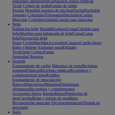
estaciones metereológicas
Paneles
Cesped Artificial
Textil
Cojines de jardín
Fundas de jardín
Piscina
Plegable
Limpieza de piscinas
Ducha
Hinchable
Juguetes
Columpios
Toboganes
Hinchables
Casitas
Mascotas
Comederos
Jaulas
Casetas para mascotas
Bebé
Habitación bebé
Humidificadores
Cestas
Colchón para
bebé
Muebles para habitación de bebé
Cunas
Cama
bebé
Decoración bebé
Paseo
Coche
Mochilas
Accesorios
Capazos
Carrito ligero
Baño e higiene
Aspirador nasal
Orinales
Textil bebé
Cojines
Funda
Seguridad
Barreras
Deporte
Equipamiento de cardio
Máquinas de remo
Bicicletas
spinning
Elípticas
Bicicletas estáticas
Recambios y
complementos
Cintas
Rodillos
Equipamiento de musculación
Bancos
Mancuernas
Máquinas
Plataformas
vibratorias
Recambios y complementos
Accesorios fitness
Bandas
Barras
Plataforma de
step
Cuerdas
Bolas y esferas de equilibrio
Recuperación muscular
Electroestimulación
Terapia de
percusión
Baño