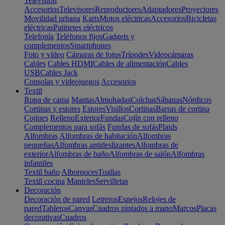
Televisión
Accesorios
Televisores
Reproductores
Adaptadores
Proyectores
Movilidad urbana
Karts
Motos eléctricas
Accesorios
Bicicletas
eléctricas
Patinetes eléctricos
Telefonía
Teléfonos fijos
Gadgets y
complementos
Smartphones
Foto y vídeo
Cámaras de fotos
Trípodes
Videocámaras
Cables
Cables HDMI
Cables de alimentación
Cables
USB
Cables Jack
Consolas y videojuegos
Accesorios
Textil
Ropa de cama
Mantas
Almohadas
Colchas
Sábanas
Nórdicos
Cortinas y estores
Estores
Visillos
Cortinas
Barras de cortina
Cojines
Relleno
Exterior
Fundas
Cojín con relleno
Complementos para sofás
Fundas de sofás
Plaids
Alfombras
Alfombras de habitación
Alfombras
pequeñas
Alfombras antideslizantes
Alfombras de
exterior
Alfombras de baño
Alfombras de salón
Alfombras
infantiles
Textil baño
Albornoces
Toallas
Textil cocina
Manteles
Servilletas
Decoración
Decoración de pared
Letreros
Espejos
Relojes de
pared
Tableros
Canvas
Cuadros pintados a mano
Marcos
Placas
decorativas
Cuadros