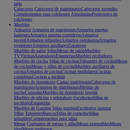
nido
Cabeceros
Cabeceros de matrimonio
Cabeceros juveniles
Complementos para colchones
Almohadas
Protectores de
colchones
Muebles
Armarios
Armarios de matrimonio
Armarios puertas
batientes
Armarios puertas correderas
Armarios
juvenil
Armarios infantiles
Armarios esquineros
Armarios
vestidores
Armarios auxiliares
Zapateros
Muebles de salón
Sillas
Mesas de salón
Muebles
TV
Vitrinas
Aparadores
Estanterias
Muebles recibidores
Muebles de cocina
Sillas de cocinas
Taburetes de cocina
Mesas
de cocina
Mesas y sillas de cocina
Muebles auxiliares de
cocina
Armarios de cocina
Cocinas modulares
Cocinas
completas
Cocinas a medida
Muebles de dormitorio
Camas matrimonio
Cabeceros de
matrimonio
Armarios de matrimonio
Mesitas de
noche
Comodas
Muebles de dormitorio juvenil
Muebles de oficina y teletrabajo
Escritorios
Sillas de
escritorio
Estanterías
Muebles de Gaming
Sillas gaming
Escritorios gaming
Sillas
Taburetes
Bancos
Sillas de comedor
Sillas
infantiles
Complementos para sillas
Mesas
Conjuntos de mesas y sillas
Mesas extensibles
Mesas
altas
Mesas multiusos