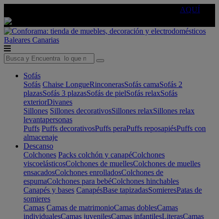
🔵Cambia tu electro con
-10% EXTRA
de descuento ☑️
AQUÍ
Baleares
Canarias
Sofás
Sofás
Chaise Longue
Rinconeras
Sofás cama
Sofás 2
plazas
Sofás 3 plazas
Sofás de piel
Sofás relax
Sofás
exterior
Divanes
Sillones
Sillones decorativos
Sillones relax
Sillones relax
levantapersonas
Puffs
Puffs decorativos
Puffs pera
Puffs reposapiés
Puffs con
almacenaje
Descanso
Colchones
Packs colchón y canapé
Colchones
viscoelásticos
Colchones de muelles
Colchones de muelles
ensacados
Colchones enrollados
Colchones de
espuma
Colchones para bebé
Colchones hinchables
Canapés y bases
Canapés
Base tapizadas
Somieres
Patas de
somieres
Camas
Camas de matrimonio
Camas dobles
Camas
individuales
Camas juveniles
Camas infantiles
Literas
Camas