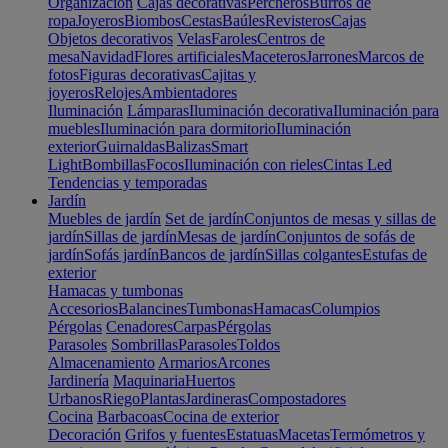
Organización
Cajas decorativas
Percheros
Burros de
ropa
Joyeros
Biombos
Cestas
Baúles
Revisteros
Cajas
Objetos decorativos
Velas
Faroles
Centros de
mesa
Navidad
Flores artificiales
Maceteros
Jarrones
Marcos de
fotos
Figuras decorativas
Cajitas y
joyeros
Relojes
Ambientadores
Iluminación
Lámparas
Iluminación decorativa
Iluminación para
muebles
Iluminación para dormitorio
Iluminación
exterior
Guirnaldas
Balizas
Smart
Light
Bombillas
Focos
Iluminación con rieles
Cintas Led
Tendencias y temporadas
Jardín
Muebles de jardín
Set de jardín
Conjuntos de mesas y sillas de
jardín
Sillas de jardín
Mesas de jardín
Conjuntos de sofás de
jardín
Sofás jardín
Bancos de jardín
Sillas colgantes
Estufas de
exterior
Hamacas y tumbonas
Accesorios
Balancines
Tumbonas
Hamacas
Columpios
Pérgolas
Cenadores
Carpas
Pérgolas
Parasoles
Sombrillas
Parasoles
Toldos
Almacenamiento
Armarios
Arcones
Jardinería
Maquinaria
Huertos
Urbanos
Riego
Plantas
Jardineras
Compostadores
Cocina
Barbacoas
Cocina de exterior
Decoración
Grifos y fuentes
Estatuas
Macetas
Termómetros y