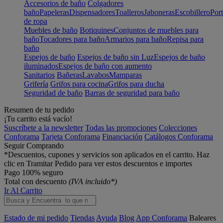
Accesorios de baño
Colgadores
baño
Papeleras
Dispensadores
Toalleros
Jaboneras
Escobillero
Port
de ropa
Muebles de baño
Botiquines
Conjuntos de muebles para
baño
Tocadores para baño
Armarios para baño
Repisa para
baño
Espejos de baño
Espejos de baño sin Luz
Espejos de baño
iluminados
Espejos de baño con aumento
Sanitarios
Bañeras
Lavabos
Mamparas
Grifería
Grifos para cocina
Grifos para ducha
Seguridad de baño
Barras de seguridad para baño
Resumen de tu pedido
¡Tu carrito está vacío!
Suscríbete a la newsletter
Todas las promociones
Colecciones
Conforama
Tarjeta Conforama
Financiación
Catálogos Conforama
Seguir Comprando
*Descuentos, cupones y servicios son aplicados en el carrito. Haz
clic en Tramitar Pedido para ver estos descuentos e importes
Pago 100% seguro
Total con descuento
(IVA incluido*)
Ir Al Carrito
Estado de mi pedido
Tiendas
Ayuda
Blog
App Conforama
Baleares