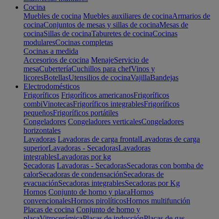
Cocina
Muebles de cocina
Muebles auxiliares de cocina
Armarios de
cocina
Conjuntos de mesas y sillas de cocina
Mesas de
cocina
Sillas de cocina
Taburetes de cocina
Cocinas
modulares
Cocinas completas
Cocinas a medida
Accesorios de cocina
Menaje
Servicio de
mesa
Cubertería
Cuchillos para chef
Vinos y
licores
Botellas
Utensilios de cocina
Vajilla
Bandejas
Electrodomésticos
Frigoríficos
Frigoríficos americanos
Frigoríficos
combi
Vinotecas
Frigoríficos integrables
Frigoríficos
pequeños
Frigoríficos portátiles
Congeladores
Congeladores verticales
Congeladores
horizontales
Lavadoras
Lavadoras de carga frontal
Lavadoras de carga
superior
Lavadoras - Secadoras
Lavadoras
integrables
Lavadoras por kg
Secadoras
Lavadoras - Secadoras
Secadoras con bomba de
calor
Secadoras de condensación
Secadoras de
evacuación
Secadoras integrables
Secadoras por Kg
Hornos
Conjunto de horno y placa
Hornos
convencionales
Hornos pirolíticos
Hornos multifunción
Placas de cocina
Conjunto de horno y
placa
Vitrocerámica
Placas de inducción
Placas de gas