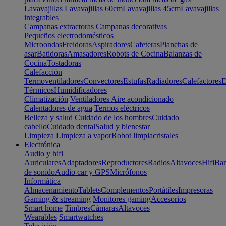
Lavavajillas
Lavavajillas 60cm
Lavavajillas 45cm
Lavavajillas
integrables
Campanas extractoras
Campanas decorativas
Pequeños electrodomésticos
Microondas
Freidoras
Aspiradores
Cafeteras
Planchas de
asar
Batidoras
Amasadores
Robots de Cocina
Balanzas de
Cocina
Tostadoras
Calefacción
Termoventiladores
Convectores
Estufas
Radiadores
Calefactores
D
Térmicos
Humidificadores
Climatización
Ventiladores
Aire acondicionado
Calentadores de agua
Termos eléctricos
Belleza y salud
Cuidado de los hombres
Cuidado
cabello
Cuidado dental
Salud y bienestar
Limpieza
Limpieza a vapor
Robot limpiacristales
Electrónica
Audio y hifi
Auriculares
Adaptadores
Reproductores
Radios
Altavoces
Hifi
Bar
de sonido
Audio car y GPS
Micrófonos
Informática
Almacenamiento
Tablets
Complementos
Portátiles
Impresoras
Gaming & streaming
Monitores gaming
Accesorios
Smart home
Timbres
Cámaras
Altavoces
Wearables
Smartwatches