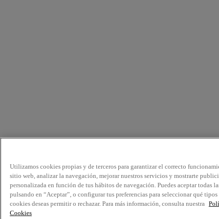
Utilizamos cookies propias y de terceros para garantizar el correcto funcionami
sitio web, analizar la navegación, mejorar nuestros servicios y mostrarte public
personalizada en función de tus hábitos de navegación. Puedes aceptar todas la
pulsando en “Aceptar”, o configurar tus preferencias para seleccionar qué tipos
cookies deseas permitir o rechazar. Para más información, consulta nuestra
Pol
Cookies