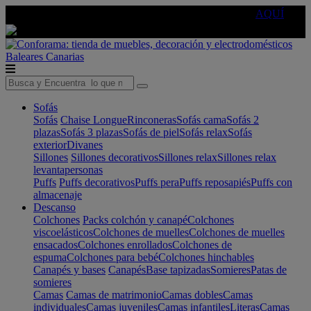
🔵Cambia tu electro con
-10% EXTRA
de descuento ☑️
AQUÍ
Baleares
Canarias
Sofás
Sofás
Chaise Longue
Rinconeras
Sofás cama
Sofás 2
plazas
Sofás 3 plazas
Sofás de piel
Sofás relax
Sofás
exterior
Divanes
Sillones
Sillones decorativos
Sillones relax
Sillones relax
levantapersonas
Puffs
Puffs decorativos
Puffs pera
Puffs reposapiés
Puffs con
almacenaje
Descanso
Colchones
Packs colchón y canapé
Colchones
viscoelásticos
Colchones de muelles
Colchones de muelles
ensacados
Colchones enrollados
Colchones de
espuma
Colchones para bebé
Colchones hinchables
Canapés y bases
Canapés
Base tapizadas
Somieres
Patas de
somieres
Camas
Camas de matrimonio
Camas dobles
Camas
individuales
Camas juveniles
Camas infantiles
Literas
Camas