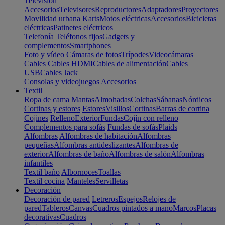
Televisión
Accesorios
Televisores
Reproductores
Adaptadores
Proyectores
Movilidad urbana
Karts
Motos eléctricas
Accesorios
Bicicletas
eléctricas
Patinetes eléctricos
Telefonía
Teléfonos fijos
Gadgets y
complementos
Smartphones
Foto y vídeo
Cámaras de fotos
Trípodes
Videocámaras
Cables
Cables HDMI
Cables de alimentación
Cables
USB
Cables Jack
Consolas y videojuegos
Accesorios
Textil
Ropa de cama
Mantas
Almohadas
Colchas
Sábanas
Nórdicos
Cortinas y estores
Estores
Visillos
Cortinas
Barras de cortina
Cojines
Relleno
Exterior
Fundas
Cojín con relleno
Complementos para sofás
Fundas de sofás
Plaids
Alfombras
Alfombras de habitación
Alfombras
pequeñas
Alfombras antideslizantes
Alfombras de
exterior
Alfombras de baño
Alfombras de salón
Alfombras
infantiles
Textil baño
Albornoces
Toallas
Textil cocina
Manteles
Servilletas
Decoración
Decoración de pared
Letreros
Espejos
Relojes de
pared
Tableros
Canvas
Cuadros pintados a mano
Marcos
Placas
decorativas
Cuadros