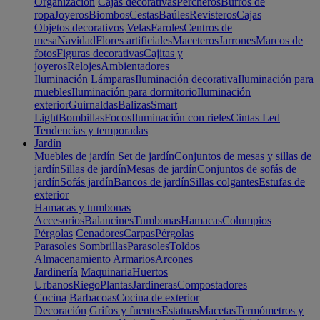
Organización
Cajas decorativas
Percheros
Burros de
ropa
Joyeros
Biombos
Cestas
Baúles
Revisteros
Cajas
Objetos decorativos
Velas
Faroles
Centros de
mesa
Navidad
Flores artificiales
Maceteros
Jarrones
Marcos de
fotos
Figuras decorativas
Cajitas y
joyeros
Relojes
Ambientadores
Iluminación
Lámparas
Iluminación decorativa
Iluminación para
muebles
Iluminación para dormitorio
Iluminación
exterior
Guirnaldas
Balizas
Smart
Light
Bombillas
Focos
Iluminación con rieles
Cintas Led
Tendencias y temporadas
Jardín
Muebles de jardín
Set de jardín
Conjuntos de mesas y sillas de
jardín
Sillas de jardín
Mesas de jardín
Conjuntos de sofás de
jardín
Sofás jardín
Bancos de jardín
Sillas colgantes
Estufas de
exterior
Hamacas y tumbonas
Accesorios
Balancines
Tumbonas
Hamacas
Columpios
Pérgolas
Cenadores
Carpas
Pérgolas
Parasoles
Sombrillas
Parasoles
Toldos
Almacenamiento
Armarios
Arcones
Jardinería
Maquinaria
Huertos
Urbanos
Riego
Plantas
Jardineras
Compostadores
Cocina
Barbacoas
Cocina de exterior
Decoración
Grifos y fuentes
Estatuas
Macetas
Termómetros y