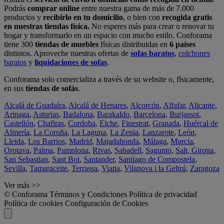
Podrás
comprar online
entre nuestra gama de más de 7.000
productos y
recibirlo en tu domicilio
, o bien con
recogida gratis
en nuestras tiendas física.
No esperes más para crear o renovar tu
hogar y transformarlo en un espacio con mucho estilo. Conforama
tiene 300
tiendas de muebles
físicas distribuidas en
6 países
distintos. Aproveche nuestras ofertas de
sofas baratos
,
colchones
baratos
y
liquidaciones de sofas
.
Conforama solo comercializa a través de su website o, físicamente,
en sus
tiendas de sofás
.
Alcalá de Guadaíra
,
Alcalá de Henares
,
Alcorcón
,
Alfafar
,
Alicante
,
Arinaga
,
Asturias
,
Badalona
,
Barakaldo
,
Barcelona
,
Burjassot
,
Castellón
,
Chafiras
,
Cordoba
,
Elche
,
Finestrat
,
Granada
,
Huércal de
Almería
,
La Coruña
,
La Laguna
,
La Zenia
,
Lanzarote
,
León
,
Lleida
,
Los Barrios
,
Madrid
,
Majadahonda
,
Málaga
,
Murcia
,
Orotava
,
Palma
,
Pamplona
,
Rivas
,
Sabadell
,
Sagunto
,
Salt, Girona
,
San Sebastian
,
Sant Boi
,
Santander
,
Santiago de Compostela
,
Sevilla
,
Tamaraceite
,
Terrassa
,
Viana
,
Vilanova i la Geltrú
,
Zaragoza
Ver más >>
© Conforama
Términos y Condiciones
Política de privacidad
Política de cookies
Configuración de Cookies