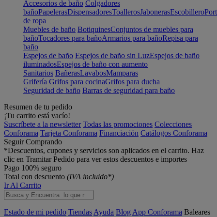
Accesorios de baño
Colgadores
baño
Papeleras
Dispensadores
Toalleros
Jaboneras
Escobillero
Port
de ropa
Muebles de baño
Botiquines
Conjuntos de muebles para
baño
Tocadores para baño
Armarios para baño
Repisa para
baño
Espejos de baño
Espejos de baño sin Luz
Espejos de baño
iluminados
Espejos de baño con aumento
Sanitarios
Bañeras
Lavabos
Mamparas
Grifería
Grifos para cocina
Grifos para ducha
Seguridad de baño
Barras de seguridad para baño
Resumen de tu pedido
¡Tu carrito está vacío!
Suscríbete a la newsletter
Todas las promociones
Colecciones
Conforama
Tarjeta Conforama
Financiación
Catálogos Conforama
Seguir Comprando
*Descuentos, cupones y servicios son aplicados en el carrito. Haz
clic en Tramitar Pedido para ver estos descuentos e importes
Pago 100% seguro
Total con descuento
(IVA incluido*)
Ir Al Carrito
Estado de mi pedido
Tiendas
Ayuda
Blog
App Conforama
Baleares