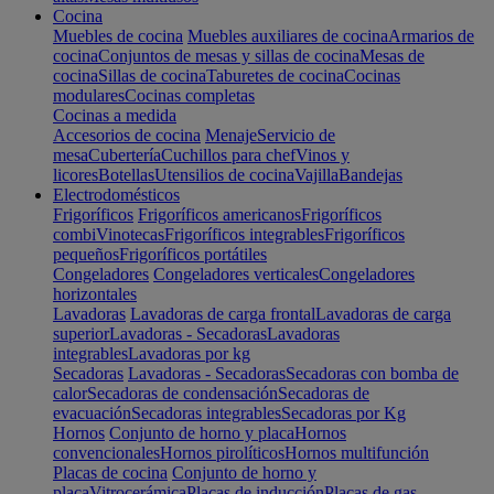
Cocina
Muebles de cocina
Muebles auxiliares de cocina
Armarios de
cocina
Conjuntos de mesas y sillas de cocina
Mesas de
cocina
Sillas de cocina
Taburetes de cocina
Cocinas
modulares
Cocinas completas
Cocinas a medida
Accesorios de cocina
Menaje
Servicio de
mesa
Cubertería
Cuchillos para chef
Vinos y
licores
Botellas
Utensilios de cocina
Vajilla
Bandejas
Electrodomésticos
Frigoríficos
Frigoríficos americanos
Frigoríficos
combi
Vinotecas
Frigoríficos integrables
Frigoríficos
pequeños
Frigoríficos portátiles
Congeladores
Congeladores verticales
Congeladores
horizontales
Lavadoras
Lavadoras de carga frontal
Lavadoras de carga
superior
Lavadoras - Secadoras
Lavadoras
integrables
Lavadoras por kg
Secadoras
Lavadoras - Secadoras
Secadoras con bomba de
calor
Secadoras de condensación
Secadoras de
evacuación
Secadoras integrables
Secadoras por Kg
Hornos
Conjunto de horno y placa
Hornos
convencionales
Hornos pirolíticos
Hornos multifunción
Placas de cocina
Conjunto de horno y
placa
Vitrocerámica
Placas de inducción
Placas de gas