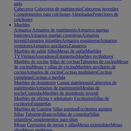
nido
Cabeceros
Cabeceros de matrimonio
Cabeceros juveniles
Complementos para colchones
Almohadas
Protectores de
colchones
Muebles
Armarios
Armarios de matrimonio
Armarios puertas
batientes
Armarios puertas correderas
Armarios
juvenil
Armarios infantiles
Armarios esquineros
Armarios
vestidores
Armarios auxiliares
Zapateros
Muebles de salón
Sillas
Mesas de salón
Muebles
TV
Vitrinas
Aparadores
Estanterias
Muebles recibidores
Muebles de cocina
Sillas de cocinas
Taburetes de cocina
Mesas
de cocina
Mesas y sillas de cocina
Muebles auxiliares de
cocina
Armarios de cocina
Cocinas modulares
Cocinas
completas
Cocinas a medida
Muebles de dormitorio
Camas matrimonio
Cabeceros de
matrimonio
Armarios de matrimonio
Mesitas de
noche
Comodas
Muebles de dormitorio juvenil
Muebles de oficina y teletrabajo
Escritorios
Sillas de
escritorio
Estanterías
Muebles de Gaming
Sillas gaming
Escritorios gaming
Sillas
Taburetes
Bancos
Sillas de comedor
Sillas
infantiles
Complementos para sillas
Mesas
Conjuntos de mesas y sillas
Mesas extensibles
Mesas
altas
Mesas multiusos