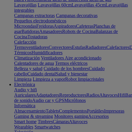
Lavavajillas
Lavavajillas 60cm
Lavavajillas 45cm
Lavavajillas
integrables
Campanas extractoras
Campanas decorativas
Pequeños electrodomésticos
Microondas
Freidoras
Aspiradores
Cafeteras
Planchas de
asar
Batidoras
Amasadores
Robots de Cocina
Balanzas de
Cocina
Tostadoras
Calefacción
Termoventiladores
Convectores
Estufas
Radiadores
Calefactores
D
Térmicos
Humidificadores
Climatización
Ventiladores
Aire acondicionado
Calentadores de agua
Termos eléctricos
Belleza y salud
Cuidado de los hombres
Cuidado
cabello
Cuidado dental
Salud y bienestar
Limpieza
Limpieza a vapor
Robot limpiacristales
Electrónica
Audio y hifi
Auriculares
Adaptadores
Reproductores
Radios
Altavoces
Hifi
Bar
de sonido
Audio car y GPS
Micrófonos
Informática
Almacenamiento
Tablets
Complementos
Portátiles
Impresoras
Gaming & streaming
Monitores gaming
Accesorios
Smart home
Timbres
Cámaras
Altavoces
Wearables
Smartwatches