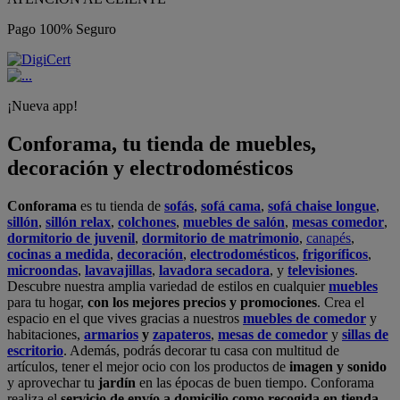
Pago 100% Seguro
¡Nueva app!
Conforama, tu tienda de muebles,
decoración y electrodomésticos
Conforama
es tu tienda de
sofás
,
sofá cama
,
sofá chaise longue
,
sillón
,
sillón relax
,
colchones
,
muebles de salón
,
mesas comedor
,
dormitorio de juvenil
,
dormitorio de matrimonio
,
canapés
,
cocinas a medida
,
decoración
,
electrodomésticos
,
frigoríficos
,
microondas
,
lavavajillas
,
lavadora secadora
, y
televisiones
.
Descubre nuestra amplia variedad de estilos en cualquier
muebles
para tu hogar,
con los mejores precios y promociones
. Crea el
espacio en el que vives gracias a nuestros
muebles de comedor
y
habitaciones,
armarios
y
zapateros
,
mesas de comedor
y
sillas de
escritorio
. Además, podrás decorar tu casa con multitud de
artículos, tener el mejor ocio con los productos de
imagen y sonido
y aprovechar tu
jardín
en las épocas de buen tiempo. Conforama
realiza el
servicio de envío a domicilio como recogida en tienda.