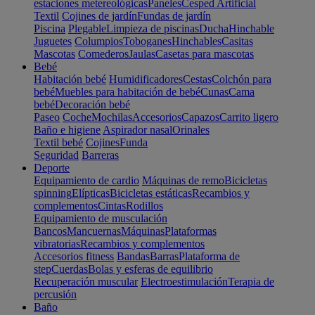
estaciones metereológicas
Paneles
Cesped Artificial
Textil
Cojines de jardín
Fundas de jardín
Piscina
Plegable
Limpieza de piscinas
Ducha
Hinchable
Juguetes
Columpios
Toboganes
Hinchables
Casitas
Mascotas
Comederos
Jaulas
Casetas para mascotas
Bebé
Habitación bebé
Humidificadores
Cestas
Colchón para
bebé
Muebles para habitación de bebé
Cunas
Cama
bebé
Decoración bebé
Paseo
Coche
Mochilas
Accesorios
Capazos
Carrito ligero
Baño e higiene
Aspirador nasal
Orinales
Textil bebé
Cojines
Funda
Seguridad
Barreras
Deporte
Equipamiento de cardio
Máquinas de remo
Bicicletas
spinning
Elípticas
Bicicletas estáticas
Recambios y
complementos
Cintas
Rodillos
Equipamiento de musculación
Bancos
Mancuernas
Máquinas
Plataformas
vibratorias
Recambios y complementos
Accesorios fitness
Bandas
Barras
Plataforma de
step
Cuerdas
Bolas y esferas de equilibrio
Recuperación muscular
Electroestimulación
Terapia de
percusión
Baño