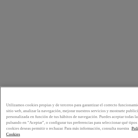
Utilizamos cookies propias y de terceros para garantizar el correcto funcionami
sitio web, analizar la navegación, mejorar nuestros servicios y mostrarte public
personalizada en función de tus hábitos de navegación. Puedes aceptar todas la
pulsando en “Aceptar”, o configurar tus preferencias para seleccionar qué tipos
cookies deseas permitir o rechazar. Para más información, consulta nuestra
Pol
Cookies