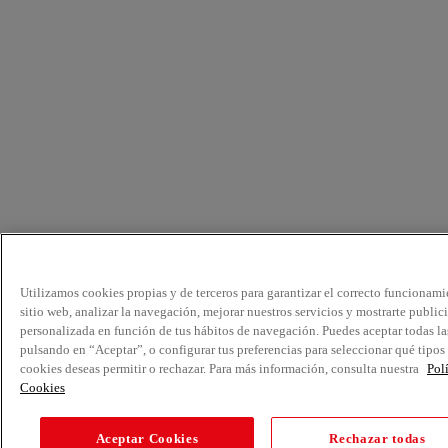
Utilizamos cookies propias y de terceros para garantizar el correcto funcionami
sitio web, analizar la navegación, mejorar nuestros servicios y mostrarte public
personalizada en función de tus hábitos de navegación. Puedes aceptar todas la
pulsando en “Aceptar”, o configurar tus preferencias para seleccionar qué tipos
cookies deseas permitir o rechazar. Para más información, consulta nuestra
Pol
Cookies
Aceptar Cookies
Rechazar todas