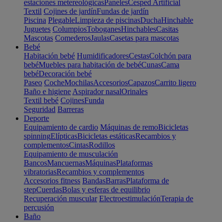
estaciones metereológicas
Paneles
Cesped Artificial
Textil
Cojines de jardín
Fundas de jardín
Piscina
Plegable
Limpieza de piscinas
Ducha
Hinchable
Juguetes
Columpios
Toboganes
Hinchables
Casitas
Mascotas
Comederos
Jaulas
Casetas para mascotas
Bebé
Habitación bebé
Humidificadores
Cestas
Colchón para
bebé
Muebles para habitación de bebé
Cunas
Cama
bebé
Decoración bebé
Paseo
Coche
Mochilas
Accesorios
Capazos
Carrito ligero
Baño e higiene
Aspirador nasal
Orinales
Textil bebé
Cojines
Funda
Seguridad
Barreras
Deporte
Equipamiento de cardio
Máquinas de remo
Bicicletas
spinning
Elípticas
Bicicletas estáticas
Recambios y
complementos
Cintas
Rodillos
Equipamiento de musculación
Bancos
Mancuernas
Máquinas
Plataformas
vibratorias
Recambios y complementos
Accesorios fitness
Bandas
Barras
Plataforma de
step
Cuerdas
Bolas y esferas de equilibrio
Recuperación muscular
Electroestimulación
Terapia de
percusión
Baño