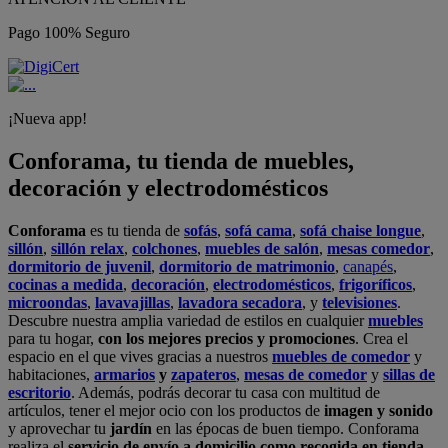
Pago 100% Seguro
¡Nueva app!
Conforama, tu tienda de muebles,
decoración y electrodomésticos
Conforama
es tu tienda de
sofás
,
sofá cama
,
sofá chaise longue
,
sillón
,
sillón relax
,
colchones
,
muebles de salón
,
mesas comedor
,
dormitorio de juvenil
,
dormitorio de matrimonio
,
canapés
,
cocinas a medida
,
decoración
,
electrodomésticos
,
frigoríficos
,
microondas
,
lavavajillas
,
lavadora secadora
, y
televisiones
.
Descubre nuestra amplia variedad de estilos en cualquier
muebles
para tu hogar,
con los mejores precios y promociones
. Crea el
espacio en el que vives gracias a nuestros
muebles de comedor
y
habitaciones,
armarios
y
zapateros
,
mesas de comedor
y
sillas de
escritorio
. Además, podrás decorar tu casa con multitud de
artículos, tener el mejor ocio con los productos de
imagen y sonido
y aprovechar tu
jardín
en las épocas de buen tiempo. Conforama
realiza el
servicio de envío a domicilio como recogida en tienda.