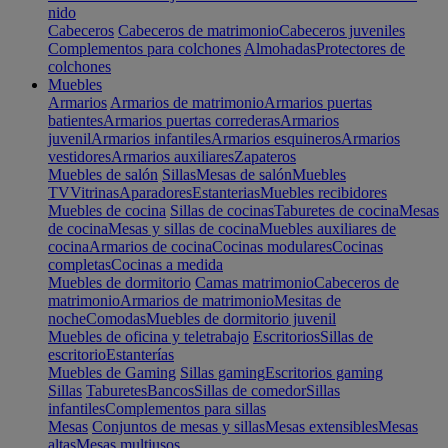
nido
Cabeceros
Cabeceros de matrimonio
Cabeceros juveniles
Complementos para colchones
Almohadas
Protectores de
colchones
Muebles
Armarios
Armarios de matrimonio
Armarios puertas
batientes
Armarios puertas correderas
Armarios
juvenil
Armarios infantiles
Armarios esquineros
Armarios
vestidores
Armarios auxiliares
Zapateros
Muebles de salón
Sillas
Mesas de salón
Muebles
TV
Vitrinas
Aparadores
Estanterias
Muebles recibidores
Muebles de cocina
Sillas de cocinas
Taburetes de cocina
Mesas
de cocina
Mesas y sillas de cocina
Muebles auxiliares de
cocina
Armarios de cocina
Cocinas modulares
Cocinas
completas
Cocinas a medida
Muebles de dormitorio
Camas matrimonio
Cabeceros de
matrimonio
Armarios de matrimonio
Mesitas de
noche
Comodas
Muebles de dormitorio juvenil
Muebles de oficina y teletrabajo
Escritorios
Sillas de
escritorio
Estanterías
Muebles de Gaming
Sillas gaming
Escritorios gaming
Sillas
Taburetes
Bancos
Sillas de comedor
Sillas
infantiles
Complementos para sillas
Mesas
Conjuntos de mesas y sillas
Mesas extensibles
Mesas
altas
Mesas multiusos