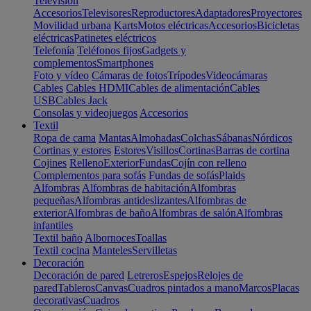
Televisión
Accesorios
Televisores
Reproductores
Adaptadores
Proyectores
Movilidad urbana
Karts
Motos eléctricas
Accesorios
Bicicletas
eléctricas
Patinetes eléctricos
Telefonía
Teléfonos fijos
Gadgets y
complementos
Smartphones
Foto y vídeo
Cámaras de fotos
Trípodes
Videocámaras
Cables
Cables HDMI
Cables de alimentación
Cables
USB
Cables Jack
Consolas y videojuegos
Accesorios
Textil
Ropa de cama
Mantas
Almohadas
Colchas
Sábanas
Nórdicos
Cortinas y estores
Estores
Visillos
Cortinas
Barras de cortina
Cojines
Relleno
Exterior
Fundas
Cojín con relleno
Complementos para sofás
Fundas de sofás
Plaids
Alfombras
Alfombras de habitación
Alfombras
pequeñas
Alfombras antideslizantes
Alfombras de
exterior
Alfombras de baño
Alfombras de salón
Alfombras
infantiles
Textil baño
Albornoces
Toallas
Textil cocina
Manteles
Servilletas
Decoración
Decoración de pared
Letreros
Espejos
Relojes de
pared
Tableros
Canvas
Cuadros pintados a mano
Marcos
Placas
decorativas
Cuadros