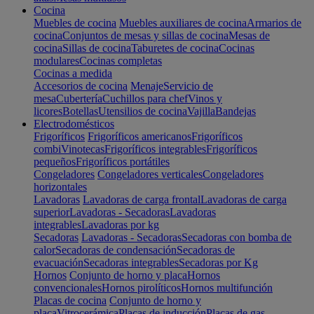
Cocina
Muebles de cocina
Muebles auxiliares de cocina
Armarios de
cocina
Conjuntos de mesas y sillas de cocina
Mesas de
cocina
Sillas de cocina
Taburetes de cocina
Cocinas
modulares
Cocinas completas
Cocinas a medida
Accesorios de cocina
Menaje
Servicio de
mesa
Cubertería
Cuchillos para chef
Vinos y
licores
Botellas
Utensilios de cocina
Vajilla
Bandejas
Electrodomésticos
Frigoríficos
Frigoríficos americanos
Frigoríficos
combi
Vinotecas
Frigoríficos integrables
Frigoríficos
pequeños
Frigoríficos portátiles
Congeladores
Congeladores verticales
Congeladores
horizontales
Lavadoras
Lavadoras de carga frontal
Lavadoras de carga
superior
Lavadoras - Secadoras
Lavadoras
integrables
Lavadoras por kg
Secadoras
Lavadoras - Secadoras
Secadoras con bomba de
calor
Secadoras de condensación
Secadoras de
evacuación
Secadoras integrables
Secadoras por Kg
Hornos
Conjunto de horno y placa
Hornos
convencionales
Hornos pirolíticos
Hornos multifunción
Placas de cocina
Conjunto de horno y
placa
Vitrocerámica
Placas de inducción
Placas de gas