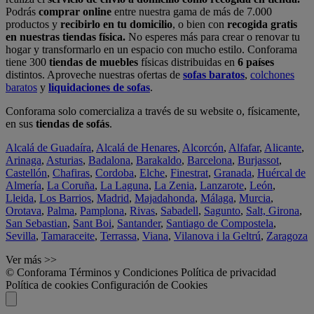
Podrás
comprar online
entre nuestra gama de más de 7.000
productos y
recibirlo en tu domicilio
, o bien con
recogida gratis
en nuestras tiendas física.
No esperes más para crear o renovar tu
hogar y transformarlo en un espacio con mucho estilo. Conforama
tiene 300
tiendas de muebles
físicas distribuidas en
6 países
distintos. Aproveche nuestras ofertas de
sofas baratos
,
colchones
baratos
y
liquidaciones de sofas
.
Conforama solo comercializa a través de su website o, físicamente,
en sus
tiendas de sofás
.
Alcalá de Guadaíra
,
Alcalá de Henares
,
Alcorcón
,
Alfafar
,
Alicante
,
Arinaga
,
Asturias
,
Badalona
,
Barakaldo
,
Barcelona
,
Burjassot
,
Castellón
,
Chafiras
,
Cordoba
,
Elche
,
Finestrat
,
Granada
,
Huércal de
Almería
,
La Coruña
,
La Laguna
,
La Zenia
,
Lanzarote
,
León
,
Lleida
,
Los Barrios
,
Madrid
,
Majadahonda
,
Málaga
,
Murcia
,
Orotava
,
Palma
,
Pamplona
,
Rivas
,
Sabadell
,
Sagunto
,
Salt, Girona
,
San Sebastian
,
Sant Boi
,
Santander
,
Santiago de Compostela
,
Sevilla
,
Tamaraceite
,
Terrassa
,
Viana
,
Vilanova i la Geltrú
,
Zaragoza
Ver más >>
© Conforama
Términos y Condiciones
Política de privacidad
Política de cookies
Configuración de Cookies