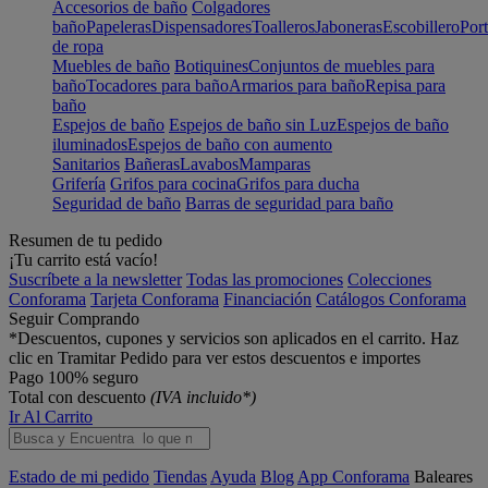
Accesorios de baño
Colgadores
baño
Papeleras
Dispensadores
Toalleros
Jaboneras
Escobillero
Port
de ropa
Muebles de baño
Botiquines
Conjuntos de muebles para
baño
Tocadores para baño
Armarios para baño
Repisa para
baño
Espejos de baño
Espejos de baño sin Luz
Espejos de baño
iluminados
Espejos de baño con aumento
Sanitarios
Bañeras
Lavabos
Mamparas
Grifería
Grifos para cocina
Grifos para ducha
Seguridad de baño
Barras de seguridad para baño
Resumen de tu pedido
¡Tu carrito está vacío!
Suscríbete a la newsletter
Todas las promociones
Colecciones
Conforama
Tarjeta Conforama
Financiación
Catálogos Conforama
Seguir Comprando
*Descuentos, cupones y servicios son aplicados en el carrito. Haz
clic en Tramitar Pedido para ver estos descuentos e importes
Pago 100% seguro
Total con descuento
(IVA incluido*)
Ir Al Carrito
Estado de mi pedido
Tiendas
Ayuda
Blog
App Conforama
Baleares