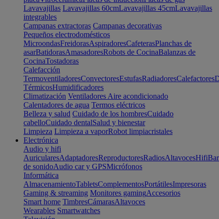
Lavavajillas
Lavavajillas 60cm
Lavavajillas 45cm
Lavavajillas
integrables
Campanas extractoras
Campanas decorativas
Pequeños electrodomésticos
Microondas
Freidoras
Aspiradores
Cafeteras
Planchas de
asar
Batidoras
Amasadores
Robots de Cocina
Balanzas de
Cocina
Tostadoras
Calefacción
Termoventiladores
Convectores
Estufas
Radiadores
Calefactores
D
Térmicos
Humidificadores
Climatización
Ventiladores
Aire acondicionado
Calentadores de agua
Termos eléctricos
Belleza y salud
Cuidado de los hombres
Cuidado
cabello
Cuidado dental
Salud y bienestar
Limpieza
Limpieza a vapor
Robot limpiacristales
Electrónica
Audio y hifi
Auriculares
Adaptadores
Reproductores
Radios
Altavoces
Hifi
Bar
de sonido
Audio car y GPS
Micrófonos
Informática
Almacenamiento
Tablets
Complementos
Portátiles
Impresoras
Gaming & streaming
Monitores gaming
Accesorios
Smart home
Timbres
Cámaras
Altavoces
Wearables
Smartwatches