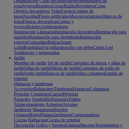
Organización
Cajas decorativas
Percheros
Burros de
ropa
Joyeros
Biombos
Cestas
Baúles
Revisteros
Cajas
Objetos decorativos
Velas
Faroles
Centros de
mesa
Navidad
Flores artificiales
Maceteros
Jarrones
Marcos de
fotos
Figuras decorativas
Cajitas y
joyeros
Relojes
Ambientadores
Iluminación
Lámparas
Iluminación decorativa
Iluminación para
muebles
Iluminación para dormitorio
Iluminación
exterior
Guirnaldas
Balizas
Smart
Light
Bombillas
Focos
Iluminación con rieles
Cintas Led
Tendencias y temporadas
Jardín
Muebles de jardín
Set de jardín
Conjuntos de mesas y sillas de
jardín
Sillas de jardín
Mesas de jardín
Conjuntos de sofás de
jardín
Sofás jardín
Bancos de jardín
Sillas colgantes
Estufas de
exterior
Hamacas y tumbonas
Accesorios
Balancines
Tumbonas
Hamacas
Columpios
Pérgolas
Cenadores
Carpas
Pérgolas
Parasoles
Sombrillas
Parasoles
Toldos
Almacenamiento
Armarios
Arcones
Jardinería
Maquinaria
Huertos
Urbanos
Riego
Plantas
Jardineras
Compostadores
Cocina
Barbacoas
Cocina de exterior
Decoración
Grifos y fuentes
Estatuas
Macetas
Termómetros y