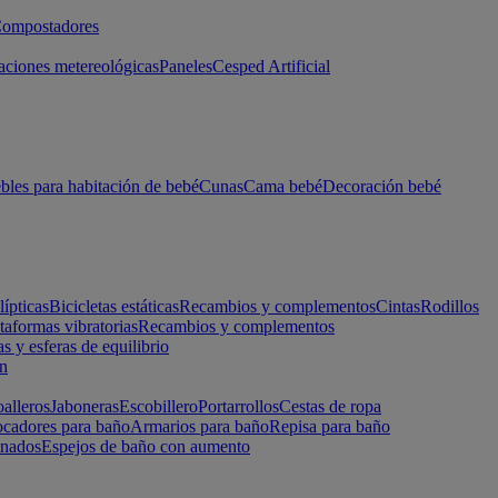
ompostadores
aciones metereológicas
Paneles
Cesped Artificial
les para habitación de bebé
Cunas
Cama bebé
Decoración bebé
lípticas
Bicicletas estáticas
Recambios y complementos
Cintas
Rodillos
taformas vibratorias
Recambios y complementos
s y esferas de equilibrio
ón
alleros
Jaboneras
Escobillero
Portarrollos
Cestas de ropa
cadores para baño
Armarios para baño
Repisa para baño
inados
Espejos de baño con aumento