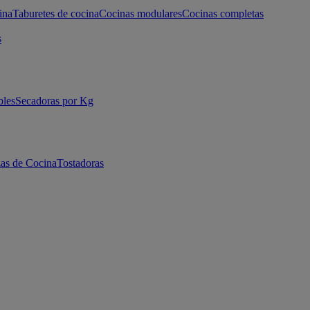
ina
Taburetes de cocina
Cocinas modulares
Cocinas completas
s
bles
Secadoras por Kg
as de Cocina
Tostadoras