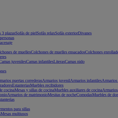
s 3 plazas
Sofás de piel
Sofás relax
Sofás exterior
Divanes
apersonas
macenaje
chones de muelles
Colchones de muelles ensacados
Colchones enrollad
eres
Camas juveniles
Camas infantiles
Literas
Camas nido
ones
marios puertas correderas
Armarios juvenil
Armarios infantiles
Armarios 
radores
Estanterias
Muebles recibidores
e cocina
Mesas y sillas de cocina
Muebles auxiliares de cocina
Armarios
onio
Armarios de matrimonio
Mesitas de noche
Comodas
Muebles de dor
tanterías
entos para sillas
s
Mesas multiusos