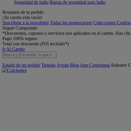
Seguridad de baño
Barras de seguridad para baño
Resumen de tu pedido
¡Tu carrito está vacío!
Suscríbete a la newsletter
Todas las promociones
Colecciones Confo
Seguir Comprando
*Descuentos, cupones y servicios son aplicados en el carrito. Haz cli
Pago 100% seguro
Total con descuento
(IVA incluido*)
Ir Al Carrito
Estado de mi pedido
Tiendas
Ayuda
Blog
App Conforama
Baleares
C