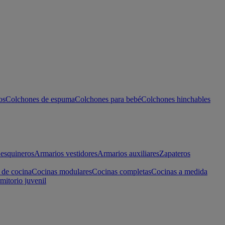
os
Colchones de espuma
Colchones para bebé
Colchones hinchables
esquineros
Armarios vestidores
Armarios auxiliares
Zapateros
 de cocina
Cocinas modulares
Cocinas completas
Cocinas a medida
mitorio juvenil