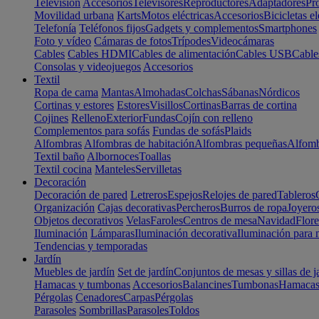
Televisión
Accesorios
Televisores
Reproductores
Adaptadores
Pr
Movilidad urbana
Karts
Motos eléctricas
Accesorios
Bicicletas el
Telefonía
Teléfonos fijos
Gadgets y complementos
Smartphones
Foto y vídeo
Cámaras de fotos
Trípodes
Videocámaras
Cables
Cables HDMI
Cables de alimentación
Cables USB
Cable
Consolas y videojuegos
Accesorios
Textil
Ropa de cama
Mantas
Almohadas
Colchas
Sábanas
Nórdicos
Cortinas y estores
Estores
Visillos
Cortinas
Barras de cortina
Cojines
Relleno
Exterior
Fundas
Cojín con relleno
Complementos para sofás
Fundas de sofás
Plaids
Alfombras
Alfombras de habitación
Alfombras pequeñas
Alfomb
Textil baño
Albornoces
Toallas
Textil cocina
Manteles
Servilletas
Decoración
Decoración de pared
Letreros
Espejos
Relojes de pared
Tableros
Organización
Cajas decorativas
Percheros
Burros de ropa
Joyero
Objetos decorativos
Velas
Faroles
Centros de mesa
Navidad
Flore
Iluminación
Lámparas
Iluminación decorativa
Iluminación para 
Tendencias y temporadas
Jardín
Muebles de jardín
Set de jardín
Conjuntos de mesas y sillas de j
Hamacas y tumbonas
Accesorios
Balancines
Tumbonas
Hamaca
Pérgolas
Cenadores
Carpas
Pérgolas
Parasoles
Sombrillas
Parasoles
Toldos