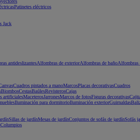
oyectores
éctricas
Patinetes eléctricos
s Jack
ras antideslizantes
Alfombras de exterior
Alfombras de baño
Alfombras 
Canvas
Cuadros pintados a mano
Marcos
Placas decorativas
Cuadros
s
Biombos
Cestas
Baúles
Revisteros
Cajas
s artificiales
Maceteros
Jarrones
Marcos de fotos
Figuras decorativas
Cajit
muebles
Iluminación para dormitorio
Iluminación exterior
Guirnaldas
Bali
ardín
Sillas de jardín
Mesas de jardín
Conjuntos de sofás de jardín
Sofás j
s
Columpios