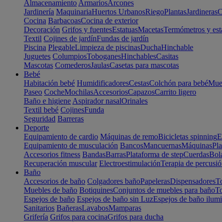
Almacenamiento
Armarios
Arcones
Jardinería
Maquinaria
Huertos Urbanos
Riego
Plantas
Jardineras
C
Cocina
Barbacoas
Cocina de exterior
Decoración
Grifos y fuentes
Estatuas
Macetas
Termómetros y est
Textil
Cojines de jardín
Fundas de jardín
Piscina
Plegable
Limpieza de piscinas
Ducha
Hinchable
Juguetes
Columpios
Toboganes
Hinchables
Casitas
Mascotas
Comederos
Jaulas
Casetas para mascotas
Bebé
Habitación bebé
Humidificadores
Cestas
Colchón para bebé
Mueb
Paseo
Coche
Mochilas
Accesorios
Capazos
Carrito ligero
Baño e higiene
Aspirador nasal
Orinales
Textil bebé
Cojines
Funda
Seguridad
Barreras
Deporte
Equipamiento de cardio
Máquinas de remo
Bicicletas spinning
E
Equipamiento de musculación
Bancos
Mancuernas
Máquinas
Pla
Accesorios fitness
Bandas
Barras
Plataforma de step
Cuerdas
Bola
Recuperación muscular
Electroestimulación
Terapia de percusi
Baño
Accesorios de baño
Colgadores baño
Papeleras
Dispensadores
To
Muebles de baño
Botiquines
Conjuntos de muebles para baño
To
Espejos de baño
Espejos de baño sin Luz
Espejos de baño ilum
Sanitarios
Bañeras
Lavabos
Mamparas
Grifería
Grifos para cocina
Grifos para ducha