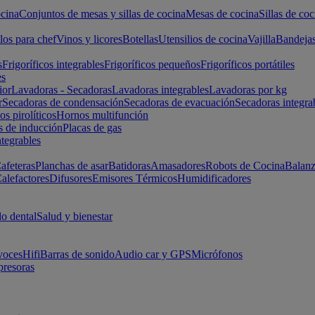
cina
Conjuntos de mesas y sillas de cocina
Mesas de cocina
Sillas de coc
los para chef
Vinos y licores
Botellas
Utensilios de cocina
Vajilla
Bandeja
s
Frigoríficos integrables
Frigoríficos pequeños
Frigoríficos portátiles
es
ior
Lavadoras - Secadoras
Lavadoras integrables
Lavadoras por kg
r
Secadoras de condensación
Secadoras de evacuación
Secadoras integra
s pirolíticos
Hornos multifunción
s de inducción
Placas de gas
ntegrables
afeteras
Planchas de asar
Batidoras
Amasadores
Robots de Cocina
Balanz
alefactores
Difusores
Emisores Térmicos
Humidificadores
o dental
Salud y bienestar
voces
Hifi
Barras de sonido
Audio car y GPS
Micrófonos
presoras