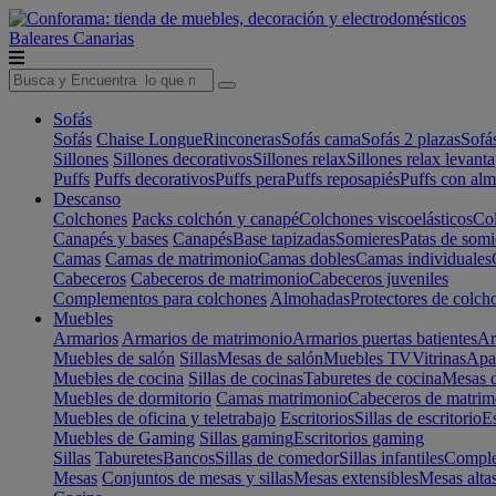
Baleares
Canarias
Sofás
Sofás
Chaise Longue
Rinconeras
Sofás cama
Sofás 2 plazas
Sofá
Sillones
Sillones decorativos
Sillones relax
Sillones relax levant
Puffs
Puffs decorativos
Puffs pera
Puffs reposapiés
Puffs con al
Descanso
Colchones
Packs colchón y canapé
Colchones viscoelásticos
Col
Canapés y bases
Canapés
Base tapizadas
Somieres
Patas de somi
Camas
Camas de matrimonio
Camas dobles
Camas individuales
Cabeceros
Cabeceros de matrimonio
Cabeceros juveniles
Complementos para colchones
Almohadas
Protectores de colch
Muebles
Armarios
Armarios de matrimonio
Armarios puertas batientes
Ar
Muebles de salón
Sillas
Mesas de salón
Muebles TV
Vitrinas
Apa
Muebles de cocina
Sillas de cocinas
Taburetes de cocina
Mesas d
Muebles de dormitorio
Camas matrimonio
Cabeceros de matrim
Muebles de oficina y teletrabajo
Escritorios
Sillas de escritorio
Es
Muebles de Gaming
Sillas gaming
Escritorios gaming
Sillas
Taburetes
Bancos
Sillas de comedor
Sillas infantiles
Complem
Mesas
Conjuntos de mesas y sillas
Mesas extensibles
Mesas alta