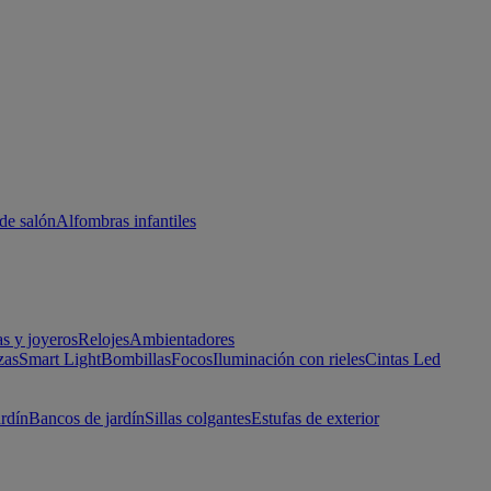
de salón
Alfombras infantiles
as y joyeros
Relojes
Ambientadores
zas
Smart Light
Bombillas
Focos
Iluminación con rieles
Cintas Led
ardín
Bancos de jardín
Sillas colgantes
Estufas de exterior