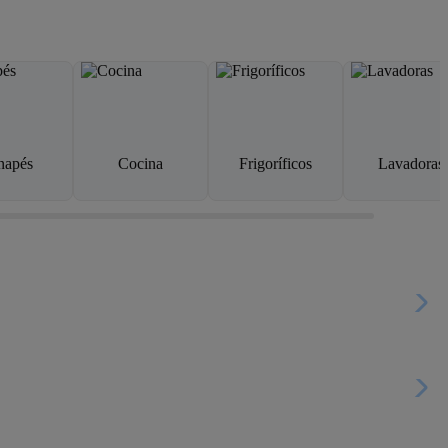
napés
Cocina
Frigoríficos
Lavadoras