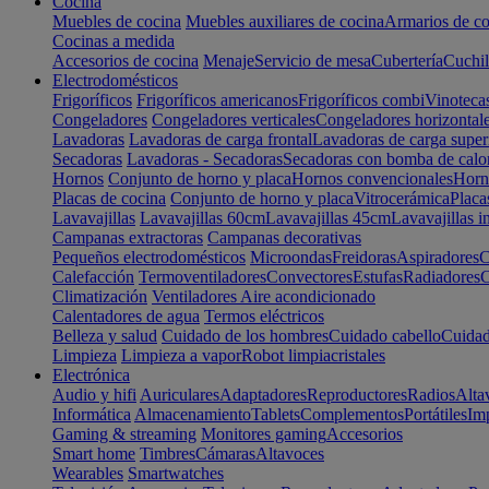
Cocina
Muebles de cocina
Muebles auxiliares de cocina
Armarios de co
Cocinas a medida
Accesorios de cocina
Menaje
Servicio de mesa
Cubertería
Cuchil
Electrodomésticos
Frigoríficos
Frigoríficos americanos
Frigoríficos combi
Vinoteca
Congeladores
Congeladores verticales
Congeladores horizontal
Lavadoras
Lavadoras de carga frontal
Lavadoras de carga super
Secadoras
Lavadoras - Secadoras
Secadoras con bomba de calo
Hornos
Conjunto de horno y placa
Hornos convencionales
Horno
Placas de cocina
Conjunto de horno y placa
Vitrocerámica
Placa
Lavavajillas
Lavavajillas 60cm
Lavavajillas 45cm
Lavavajillas i
Campanas extractoras
Campanas decorativas
Pequeños electrodomésticos
Microondas
Freidoras
Aspiradores
C
Calefacción
Termoventiladores
Convectores
Estufas
Radiadores
C
Climatización
Ventiladores
Aire acondicionado
Calentadores de agua
Termos eléctricos
Belleza y salud
Cuidado de los hombres
Cuidado cabello
Cuidad
Limpieza
Limpieza a vapor
Robot limpiacristales
Electrónica
Audio y hifi
Auriculares
Adaptadores
Reproductores
Radios
Alta
Informática
Almacenamiento
Tablets
Complementos
Portátiles
Im
Gaming & streaming
Monitores gaming
Accesorios
Smart home
Timbres
Cámaras
Altavoces
Wearables
Smartwatches