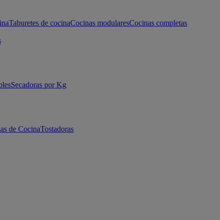
ina
Taburetes de cocina
Cocinas modulares
Cocinas completas
s
bles
Secadoras por Kg
as de Cocina
Tostadoras