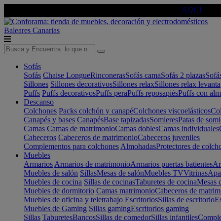
🔵Cambia tu electro con
-10% EXTRA
de descuento ☑️
AQUÍ
Baleares
Canarias
Sofás
Sofás
Chaise Longue
Rinconeras
Sofás cama
Sofás 2 plazas
Sofá
Sillones
Sillones decorativos
Sillones relax
Sillones relax levant
Puffs
Puffs decorativos
Puffs pera
Puffs reposapiés
Puffs con al
Descanso
Colchones
Packs colchón y canapé
Colchones viscoelásticos
Col
Canapés y bases
Canapés
Base tapizadas
Somieres
Patas de somi
Camas
Camas de matrimonio
Camas dobles
Camas individuales
Cabeceros
Cabeceros de matrimonio
Cabeceros juveniles
Complementos para colchones
Almohadas
Protectores de colch
Muebles
Armarios
Armarios de matrimonio
Armarios puertas batientes
Ar
Muebles de salón
Sillas
Mesas de salón
Muebles TV
Vitrinas
Apa
Muebles de cocina
Sillas de cocinas
Taburetes de cocina
Mesas d
Muebles de dormitorio
Camas matrimonio
Cabeceros de matrim
Muebles de oficina y teletrabajo
Escritorios
Sillas de escritorio
Es
Muebles de Gaming
Sillas gaming
Escritorios gaming
Sillas
Taburetes
Bancos
Sillas de comedor
Sillas infantiles
Complem