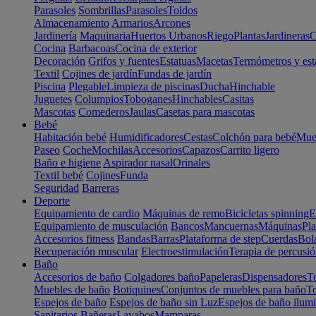
Parasoles
Sombrillas
Parasoles
Toldos
Almacenamiento
Armarios
Arcones
Jardinería
Maquinaria
Huertos Urbanos
Riego
Plantas
Jardineras
C
Cocina
Barbacoas
Cocina de exterior
Decoración
Grifos y fuentes
Estatuas
Macetas
Termómetros y est
Textil
Cojines de jardín
Fundas de jardín
Piscina
Plegable
Limpieza de piscinas
Ducha
Hinchable
Juguetes
Columpios
Toboganes
Hinchables
Casitas
Mascotas
Comederos
Jaulas
Casetas para mascotas
Bebé
Habitación bebé
Humidificadores
Cestas
Colchón para bebé
Mueb
Paseo
Coche
Mochilas
Accesorios
Capazos
Carrito ligero
Baño e higiene
Aspirador nasal
Orinales
Textil bebé
Cojines
Funda
Seguridad
Barreras
Deporte
Equipamiento de cardio
Máquinas de remo
Bicicletas spinning
E
Equipamiento de musculación
Bancos
Mancuernas
Máquinas
Pla
Accesorios fitness
Bandas
Barras
Plataforma de step
Cuerdas
Bola
Recuperación muscular
Electroestimulación
Terapia de percusi
Baño
Accesorios de baño
Colgadores baño
Papeleras
Dispensadores
To
Muebles de baño
Botiquines
Conjuntos de muebles para baño
To
Espejos de baño
Espejos de baño sin Luz
Espejos de baño ilum
Sanitarios
Bañeras
Lavabos
Mamparas