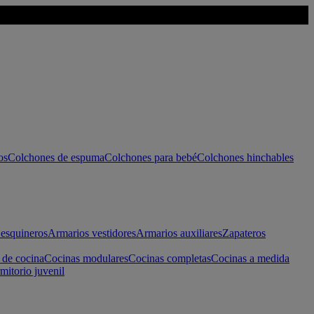
os
Colchones de espuma
Colchones para bebé
Colchones hinchables
esquineros
Armarios vestidores
Armarios auxiliares
Zapateros
 de cocina
Cocinas modulares
Cocinas completas
Cocinas a medida
mitorio juvenil