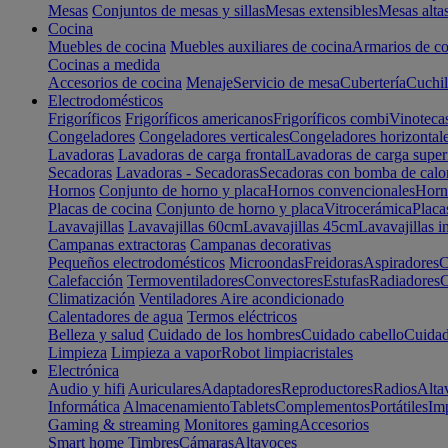
Mesas
Conjuntos de mesas y sillas
Mesas extensibles
Mesas alta
Cocina
Muebles de cocina
Muebles auxiliares de cocina
Armarios de co
Cocinas a medida
Accesorios de cocina
Menaje
Servicio de mesa
Cubertería
Cuchil
Electrodomésticos
Frigoríficos
Frigoríficos americanos
Frigoríficos combi
Vinoteca
Congeladores
Congeladores verticales
Congeladores horizontal
Lavadoras
Lavadoras de carga frontal
Lavadoras de carga super
Secadoras
Lavadoras - Secadoras
Secadoras con bomba de calo
Hornos
Conjunto de horno y placa
Hornos convencionales
Horno
Placas de cocina
Conjunto de horno y placa
Vitrocerámica
Placa
Lavavajillas
Lavavajillas 60cm
Lavavajillas 45cm
Lavavajillas i
Campanas extractoras
Campanas decorativas
Pequeños electrodomésticos
Microondas
Freidoras
Aspiradores
C
Calefacción
Termoventiladores
Convectores
Estufas
Radiadores
C
Climatización
Ventiladores
Aire acondicionado
Calentadores de agua
Termos eléctricos
Belleza y salud
Cuidado de los hombres
Cuidado cabello
Cuidad
Limpieza
Limpieza a vapor
Robot limpiacristales
Electrónica
Audio y hifi
Auriculares
Adaptadores
Reproductores
Radios
Alta
Informática
Almacenamiento
Tablets
Complementos
Portátiles
Im
Gaming & streaming
Monitores gaming
Accesorios
Smart home
Timbres
Cámaras
Altavoces