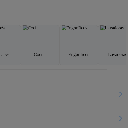
napés
Cocina
Frigoríficos
Lavadoras