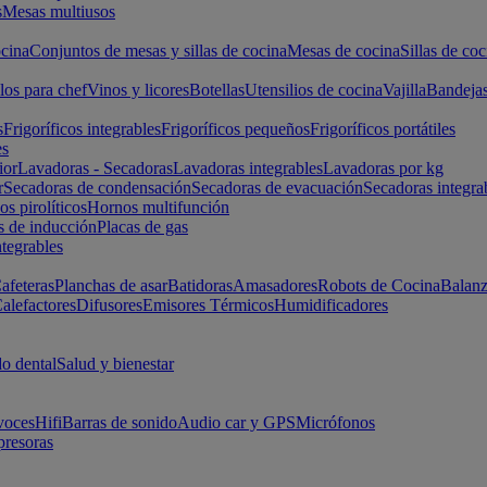
s
Mesas multiusos
cina
Conjuntos de mesas y sillas de cocina
Mesas de cocina
Sillas de coc
los para chef
Vinos y licores
Botellas
Utensilios de cocina
Vajilla
Bandeja
s
Frigoríficos integrables
Frigoríficos pequeños
Frigoríficos portátiles
es
ior
Lavadoras - Secadoras
Lavadoras integrables
Lavadoras por kg
r
Secadoras de condensación
Secadoras de evacuación
Secadoras integra
s pirolíticos
Hornos multifunción
s de inducción
Placas de gas
ntegrables
afeteras
Planchas de asar
Batidoras
Amasadores
Robots de Cocina
Balanz
alefactores
Difusores
Emisores Térmicos
Humidificadores
o dental
Salud y bienestar
voces
Hifi
Barras de sonido
Audio car y GPS
Micrófonos
presoras