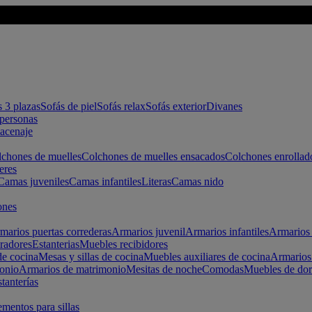
s 3 plazas
Sofás de piel
Sofás relax
Sofás exterior
Divanes
apersonas
macenaje
chones de muelles
Colchones de muelles ensacados
Colchones enrollad
eres
Camas juveniles
Camas infantiles
Literas
Camas nido
ones
marios puertas correderas
Armarios juvenil
Armarios infantiles
Armarios 
radores
Estanterias
Muebles recibidores
e cocina
Mesas y sillas de cocina
Muebles auxiliares de cocina
Armarios
onio
Armarios de matrimonio
Mesitas de noche
Comodas
Muebles de dor
tanterías
entos para sillas