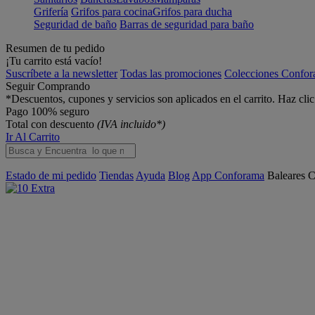
Grifería
Grifos para cocina
Grifos para ducha
Seguridad de baño
Barras de seguridad para baño
Resumen de tu pedido
¡Tu carrito está vacío!
Suscríbete a la newsletter
Todas las promociones
Colecciones Confo
Seguir Comprando
*Descuentos, cupones y servicios son aplicados en el carrito. Haz cli
Pago 100% seguro
Total con descuento
(IVA incluido*)
Ir Al Carrito
Estado de mi pedido
Tiendas
Ayuda
Blog
App Conforama
Baleares
C