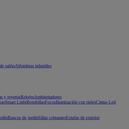
de salón
Alfombras infantiles
as y joyeros
Relojes
Ambientadores
zas
Smart Light
Bombillas
Focos
Iluminación con rieles
Cintas Led
ardín
Bancos de jardín
Sillas colgantes
Estufas de exterior