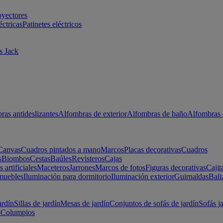
oyectores
éctricas
Patinetes eléctricos
s Jack
ras antideslizantes
Alfombras de exterior
Alfombras de baño
Alfombras 
Canvas
Cuadros pintados a mano
Marcos
Placas decorativas
Cuadros
s
Biombos
Cestas
Baúles
Revisteros
Cajas
s artificiales
Maceteros
Jarrones
Marcos de fotos
Figuras decorativas
Cajit
muebles
Iluminación para dormitorio
Iluminación exterior
Guirnaldas
Bali
ardín
Sillas de jardín
Mesas de jardín
Conjuntos de sofás de jardín
Sofás j
s
Columpios