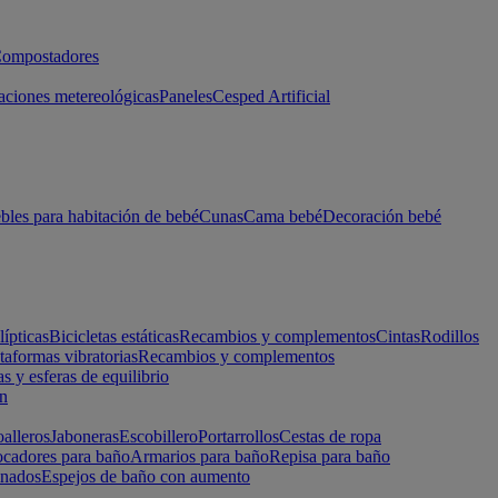
ompostadores
aciones metereológicas
Paneles
Cesped Artificial
les para habitación de bebé
Cunas
Cama bebé
Decoración bebé
lípticas
Bicicletas estáticas
Recambios y complementos
Cintas
Rodillos
taformas vibratorias
Recambios y complementos
s y esferas de equilibrio
ón
alleros
Jaboneras
Escobillero
Portarrollos
Cestas de ropa
cadores para baño
Armarios para baño
Repisa para baño
inados
Espejos de baño con aumento