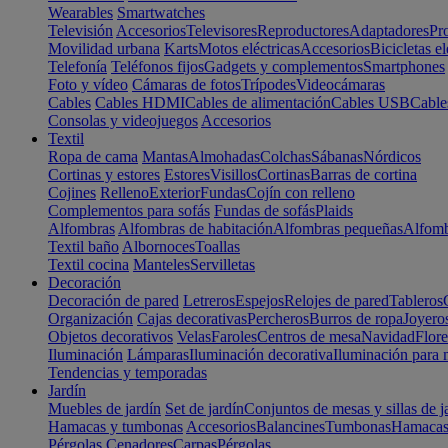
Wearables
Smartwatches
Televisión
Accesorios
Televisores
Reproductores
Adaptadores
Pr
Movilidad urbana
Karts
Motos eléctricas
Accesorios
Bicicletas el
Telefonía
Teléfonos fijos
Gadgets y complementos
Smartphones
Foto y vídeo
Cámaras de fotos
Trípodes
Videocámaras
Cables
Cables HDMI
Cables de alimentación
Cables USB
Cable
Consolas y videojuegos
Accesorios
Textil
Ropa de cama
Mantas
Almohadas
Colchas
Sábanas
Nórdicos
Cortinas y estores
Estores
Visillos
Cortinas
Barras de cortina
Cojines
Relleno
Exterior
Fundas
Cojín con relleno
Complementos para sofás
Fundas de sofás
Plaids
Alfombras
Alfombras de habitación
Alfombras pequeñas
Alfomb
Textil baño
Albornoces
Toallas
Textil cocina
Manteles
Servilletas
Decoración
Decoración de pared
Letreros
Espejos
Relojes de pared
Tableros
Organización
Cajas decorativas
Percheros
Burros de ropa
Joyero
Objetos decorativos
Velas
Faroles
Centros de mesa
Navidad
Flore
Iluminación
Lámparas
Iluminación decorativa
Iluminación para 
Tendencias y temporadas
Jardín
Muebles de jardín
Set de jardín
Conjuntos de mesas y sillas de j
Hamacas y tumbonas
Accesorios
Balancines
Tumbonas
Hamaca
Pérgolas
Cenadores
Carpas
Pérgolas