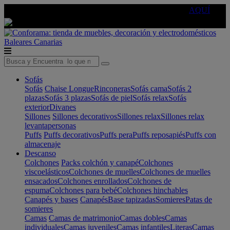
🔵Cambia tu electro con
-10% EXTRA
de descuento ☑️
AQUÍ
Baleares
Canarias
Sofás
Sofás
Chaise Longue
Rinconeras
Sofás cama
Sofás 2
plazas
Sofás 3 plazas
Sofás de piel
Sofás relax
Sofás
exterior
Divanes
Sillones
Sillones decorativos
Sillones relax
Sillones relax
levantapersonas
Puffs
Puffs decorativos
Puffs pera
Puffs reposapiés
Puffs con
almacenaje
Descanso
Colchones
Packs colchón y canapé
Colchones
viscoelásticos
Colchones de muelles
Colchones de muelles
ensacados
Colchones enrollados
Colchones de
espuma
Colchones para bebé
Colchones hinchables
Canapés y bases
Canapés
Base tapizadas
Somieres
Patas de
somieres
Camas
Camas de matrimonio
Camas dobles
Camas
individuales
Camas juveniles
Camas infantiles
Literas
Camas