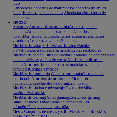
nido
Cabeceros
Cabeceros de matrimonio
Cabeceros juveniles
Complementos para colchones
Almohadas
Protectores de
colchones
Muebles
Armarios
Armarios de matrimonio
Armarios puertas
batientes
Armarios puertas correderas
Armarios
juvenil
Armarios infantiles
Armarios esquineros
Armarios
vestidores
Armarios auxiliares
Zapateros
Muebles de salón
Sillas
Mesas de salón
Muebles
TV
Vitrinas
Aparadores
Estanterias
Muebles recibidores
Muebles de cocina
Sillas de cocinas
Taburetes de cocina
Mesas
de cocina
Mesas y sillas de cocina
Muebles auxiliares de
cocina
Armarios de cocina
Cocinas modulares
Cocinas
completas
Cocinas a medida
Muebles de dormitorio
Camas matrimonio
Cabeceros de
matrimonio
Armarios de matrimonio
Mesitas de
noche
Comodas
Muebles de dormitorio juvenil
Muebles de oficina y teletrabajo
Escritorios
Sillas de
escritorio
Estanterías
Muebles de Gaming
Sillas gaming
Escritorios gaming
Sillas
Taburetes
Bancos
Sillas de comedor
Sillas
infantiles
Complementos para sillas
Mesas
Conjuntos de mesas y sillas
Mesas extensibles
Mesas
altas
Mesas multiusos