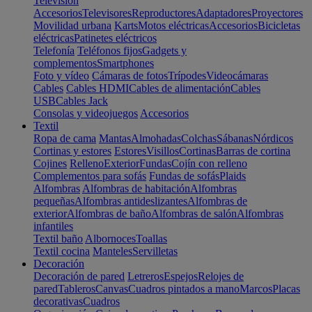
Televisión
Accesorios
Televisores
Reproductores
Adaptadores
Proyectores
Movilidad urbana
Karts
Motos eléctricas
Accesorios
Bicicletas
eléctricas
Patinetes eléctricos
Telefonía
Teléfonos fijos
Gadgets y
complementos
Smartphones
Foto y vídeo
Cámaras de fotos
Trípodes
Videocámaras
Cables
Cables HDMI
Cables de alimentación
Cables
USB
Cables Jack
Consolas y videojuegos
Accesorios
Textil
Ropa de cama
Mantas
Almohadas
Colchas
Sábanas
Nórdicos
Cortinas y estores
Estores
Visillos
Cortinas
Barras de cortina
Cojines
Relleno
Exterior
Fundas
Cojín con relleno
Complementos para sofás
Fundas de sofás
Plaids
Alfombras
Alfombras de habitación
Alfombras
pequeñas
Alfombras antideslizantes
Alfombras de
exterior
Alfombras de baño
Alfombras de salón
Alfombras
infantiles
Textil baño
Albornoces
Toallas
Textil cocina
Manteles
Servilletas
Decoración
Decoración de pared
Letreros
Espejos
Relojes de
pared
Tableros
Canvas
Cuadros pintados a mano
Marcos
Placas
decorativas
Cuadros