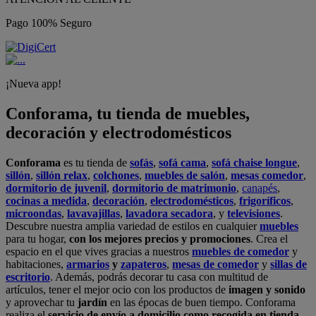
Pago 100% Seguro
¡Nueva app!
Conforama, tu tienda de muebles,
decoración y electrodomésticos
Conforama
es tu tienda de
sofás
,
sofá cama
,
sofá chaise longue
,
sillón
,
sillón relax
,
colchones
,
muebles de salón
,
mesas comedor
,
dormitorio de juvenil
,
dormitorio de matrimonio
,
canapés
,
cocinas a medida
,
decoración
,
electrodomésticos
,
frigoríficos
,
microondas
,
lavavajillas
,
lavadora secadora
, y
televisiones
.
Descubre nuestra amplia variedad de estilos en cualquier
muebles
para tu hogar,
con los mejores precios y promociones
. Crea el
espacio en el que vives gracias a nuestros
muebles de comedor
y
habitaciones,
armarios
y
zapateros
,
mesas de comedor
y
sillas de
escritorio
. Además, podrás decorar tu casa con multitud de
artículos, tener el mejor ocio con los productos de
imagen y sonido
y aprovechar tu
jardín
en las épocas de buen tiempo. Conforama
realiza el
servicio de envío a domicilio como recogida en tienda.