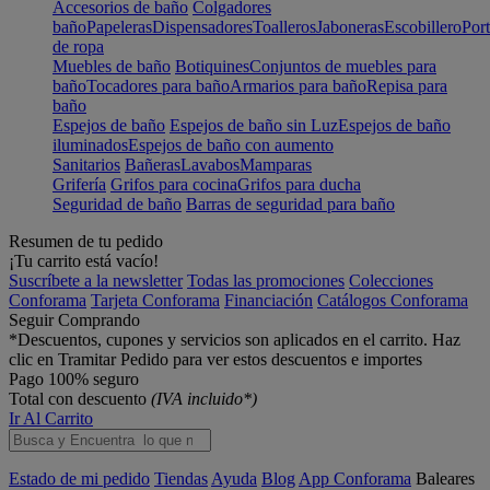
Accesorios de baño
Colgadores
baño
Papeleras
Dispensadores
Toalleros
Jaboneras
Escobillero
Port
de ropa
Muebles de baño
Botiquines
Conjuntos de muebles para
baño
Tocadores para baño
Armarios para baño
Repisa para
baño
Espejos de baño
Espejos de baño sin Luz
Espejos de baño
iluminados
Espejos de baño con aumento
Sanitarios
Bañeras
Lavabos
Mamparas
Grifería
Grifos para cocina
Grifos para ducha
Seguridad de baño
Barras de seguridad para baño
Resumen de tu pedido
¡Tu carrito está vacío!
Suscríbete a la newsletter
Todas las promociones
Colecciones
Conforama
Tarjeta Conforama
Financiación
Catálogos Conforama
Seguir Comprando
*Descuentos, cupones y servicios son aplicados en el carrito. Haz
clic en Tramitar Pedido para ver estos descuentos e importes
Pago 100% seguro
Total con descuento
(IVA incluido*)
Ir Al Carrito
Estado de mi pedido
Tiendas
Ayuda
Blog
App Conforama
Baleares