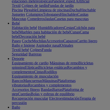
estaciones metereológicas
Paneles
Cesped Artificial
Textil
Cojines de jardín
Fundas de jardín
Piscina
Plegable
Limpieza de piscinas
Ducha
Hinchable
Juguetes
Columpios
Toboganes
Hinchables
Casitas
Mascotas
Comederos
Jaulas
Casetas para mascotas
Bebé
Habitación bebé
Humidificadores
Cestas
Colchón para
bebé
Muebles para habitación de bebé
Cunas
Cama
bebé
Decoración bebé
Paseo
Coche
Mochilas
Accesorios
Capazos
Carrito ligero
Baño e higiene
Aspirador nasal
Orinales
Textil bebé
Cojines
Funda
Seguridad
Barreras
Deporte
Equipamiento de cardio
Máquinas de remo
Bicicletas
spinning
Elípticas
Bicicletas estáticas
Recambios y
complementos
Cintas
Rodillos
Equipamiento de musculación
Bancos
Mancuernas
Máquinas
Plataformas
vibratorias
Recambios y complementos
Accesorios fitness
Bandas
Barras
Plataforma de
step
Cuerdas
Bolas y esferas de equilibrio
Recuperación muscular
Electroestimulación
Terapia de
percusión
Baño