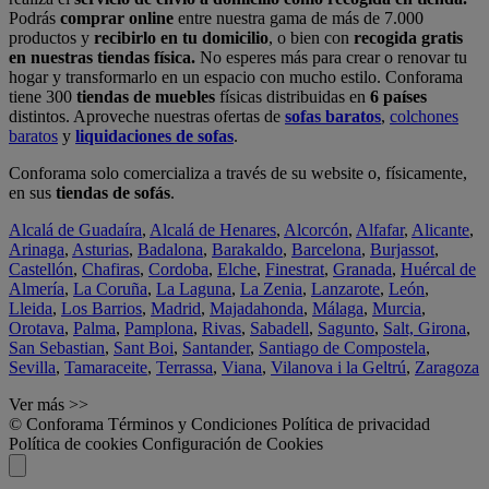
Podrás
comprar online
entre nuestra gama de más de 7.000
productos y
recibirlo en tu domicilio
, o bien con
recogida gratis
en nuestras tiendas física.
No esperes más para crear o renovar tu
hogar y transformarlo en un espacio con mucho estilo. Conforama
tiene 300
tiendas de muebles
físicas distribuidas en
6 países
distintos. Aproveche nuestras ofertas de
sofas baratos
,
colchones
baratos
y
liquidaciones de sofas
.
Conforama solo comercializa a través de su website o, físicamente,
en sus
tiendas de sofás
.
Alcalá de Guadaíra
,
Alcalá de Henares
,
Alcorcón
,
Alfafar
,
Alicante
,
Arinaga
,
Asturias
,
Badalona
,
Barakaldo
,
Barcelona
,
Burjassot
,
Castellón
,
Chafiras
,
Cordoba
,
Elche
,
Finestrat
,
Granada
,
Huércal de
Almería
,
La Coruña
,
La Laguna
,
La Zenia
,
Lanzarote
,
León
,
Lleida
,
Los Barrios
,
Madrid
,
Majadahonda
,
Málaga
,
Murcia
,
Orotava
,
Palma
,
Pamplona
,
Rivas
,
Sabadell
,
Sagunto
,
Salt, Girona
,
San Sebastian
,
Sant Boi
,
Santander
,
Santiago de Compostela
,
Sevilla
,
Tamaraceite
,
Terrassa
,
Viana
,
Vilanova i la Geltrú
,
Zaragoza
Ver más >>
© Conforama
Términos y Condiciones
Política de privacidad
Política de cookies
Configuración de Cookies