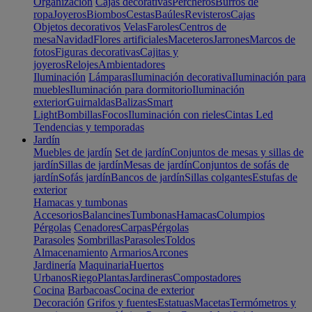
Organización
Cajas decorativas
Percheros
Burros de
ropa
Joyeros
Biombos
Cestas
Baúles
Revisteros
Cajas
Objetos decorativos
Velas
Faroles
Centros de
mesa
Navidad
Flores artificiales
Maceteros
Jarrones
Marcos de
fotos
Figuras decorativas
Cajitas y
joyeros
Relojes
Ambientadores
Iluminación
Lámparas
Iluminación decorativa
Iluminación para
muebles
Iluminación para dormitorio
Iluminación
exterior
Guirnaldas
Balizas
Smart
Light
Bombillas
Focos
Iluminación con rieles
Cintas Led
Tendencias y temporadas
Jardín
Muebles de jardín
Set de jardín
Conjuntos de mesas y sillas de
jardín
Sillas de jardín
Mesas de jardín
Conjuntos de sofás de
jardín
Sofás jardín
Bancos de jardín
Sillas colgantes
Estufas de
exterior
Hamacas y tumbonas
Accesorios
Balancines
Tumbonas
Hamacas
Columpios
Pérgolas
Cenadores
Carpas
Pérgolas
Parasoles
Sombrillas
Parasoles
Toldos
Almacenamiento
Armarios
Arcones
Jardinería
Maquinaria
Huertos
Urbanos
Riego
Plantas
Jardineras
Compostadores
Cocina
Barbacoas
Cocina de exterior
Decoración
Grifos y fuentes
Estatuas
Macetas
Termómetros y