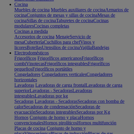
Cocina
Muebles de cocina
Muebles auxiliares de cocina
Armarios de
cocina
Conjuntos de mesas y sillas de cocina
Mesas de
cocina
Sillas de cocina
Taburetes de cocina
Cocinas
modulares
Cocinas completas
Cocinas a medida
Accesorios de cocina
Menaje
Servicio de
mesa
Cubertería
Cuchillos para chef
Vinos y
licores
Botellas
Utensilios de cocina
Vajilla
Bandejas
Electrodomésticos
Frigoríficos
Frigoríficos americanos
Frigoríficos
combi
Vinotecas
Frigoríficos integrables
Frigoríficos
pequeños
Frigoríficos portátiles
Congeladores
Congeladores verticales
Congeladores
horizontales
Lavadoras
Lavadoras de carga frontal
Lavadoras de carga
superior
Lavadoras - Secadoras
Lavadoras
integrables
Lavadoras por kg
Secadoras
Lavadoras - Secadoras
Secadoras con bomba de
calor
Secadoras de condensación
Secadoras de
evacuación
Secadoras integrables
Secadoras por Kg
Hornos
Conjunto de horno y placa
Hornos
convencionales
Hornos pirolíticos
Hornos multifunción
Placas de cocina
Conjunto de horno y
placa
Vitrocerámica
Placas de inducción
Placas de gas