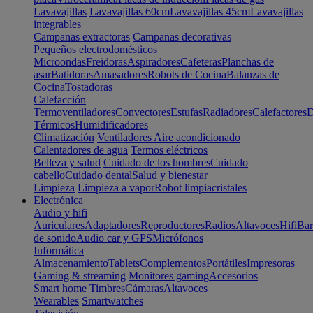
Lavavajillas
Lavavajillas 60cm
Lavavajillas 45cm
Lavavajillas
integrables
Campanas extractoras
Campanas decorativas
Pequeños electrodomésticos
Microondas
Freidoras
Aspiradores
Cafeteras
Planchas de
asar
Batidoras
Amasadores
Robots de Cocina
Balanzas de
Cocina
Tostadoras
Calefacción
Termoventiladores
Convectores
Estufas
Radiadores
Calefactores
D
Térmicos
Humidificadores
Climatización
Ventiladores
Aire acondicionado
Calentadores de agua
Termos eléctricos
Belleza y salud
Cuidado de los hombres
Cuidado
cabello
Cuidado dental
Salud y bienestar
Limpieza
Limpieza a vapor
Robot limpiacristales
Electrónica
Audio y hifi
Auriculares
Adaptadores
Reproductores
Radios
Altavoces
Hifi
Bar
de sonido
Audio car y GPS
Micrófonos
Informática
Almacenamiento
Tablets
Complementos
Portátiles
Impresoras
Gaming & streaming
Monitores gaming
Accesorios
Smart home
Timbres
Cámaras
Altavoces
Wearables
Smartwatches