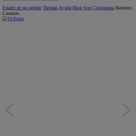
Estado de mi pedido
Tiendas
Ayuda
Blog
App Conforama
Baleares
Canarias