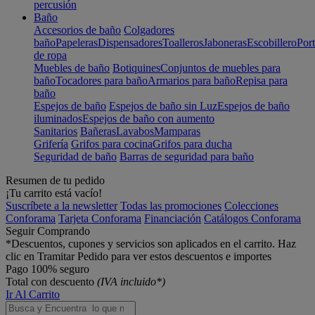
percusión
Baño
Accesorios de baño
Colgadores
baño
Papeleras
Dispensadores
Toalleros
Jaboneras
Escobillero
Port
de ropa
Muebles de baño
Botiquines
Conjuntos de muebles para
baño
Tocadores para baño
Armarios para baño
Repisa para
baño
Espejos de baño
Espejos de baño sin Luz
Espejos de baño
iluminados
Espejos de baño con aumento
Sanitarios
Bañeras
Lavabos
Mamparas
Grifería
Grifos para cocina
Grifos para ducha
Seguridad de baño
Barras de seguridad para baño
Resumen de tu pedido
¡Tu carrito está vacío!
Suscríbete a la newsletter
Todas las promociones
Colecciones
Conforama
Tarjeta Conforama
Financiación
Catálogos Conforama
Seguir Comprando
*Descuentos, cupones y servicios son aplicados en el carrito. Haz
clic en Tramitar Pedido para ver estos descuentos e importes
Pago 100% seguro
Total con descuento
(IVA incluido*)
Ir Al Carrito