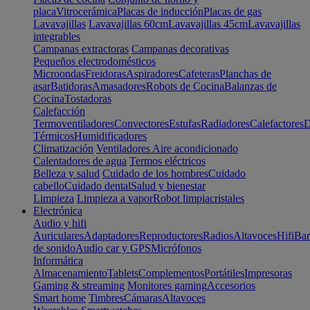
placa
Vitrocerámica
Placas de inducción
Placas de gas
Lavavajillas
Lavavajillas 60cm
Lavavajillas 45cm
Lavavajillas
integrables
Campanas extractoras
Campanas decorativas
Pequeños electrodomésticos
Microondas
Freidoras
Aspiradores
Cafeteras
Planchas de
asar
Batidoras
Amasadores
Robots de Cocina
Balanzas de
Cocina
Tostadoras
Calefacción
Termoventiladores
Convectores
Estufas
Radiadores
Calefactores
D
Térmicos
Humidificadores
Climatización
Ventiladores
Aire acondicionado
Calentadores de agua
Termos eléctricos
Belleza y salud
Cuidado de los hombres
Cuidado
cabello
Cuidado dental
Salud y bienestar
Limpieza
Limpieza a vapor
Robot limpiacristales
Electrónica
Audio y hifi
Auriculares
Adaptadores
Reproductores
Radios
Altavoces
Hifi
Bar
de sonido
Audio car y GPS
Micrófonos
Informática
Almacenamiento
Tablets
Complementos
Portátiles
Impresoras
Gaming & streaming
Monitores gaming
Accesorios
Smart home
Timbres
Cámaras
Altavoces