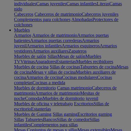
individuales
Camas juveniles
Camas infantiles
Literas
Camas
nido
Cabeceros
Cabeceros de matrimonio
Cabeceros juveniles
Complementos para colchones
Almohadas
Protectores de
colchones
Muebles
Armarios
Armarios de matrimonio
Armarios puertas
batientes
Armarios puertas correderas
Armarios
juvenil
Armarios infantiles
Armarios esquineros
Armarios
vestidores
Armarios auxiliares
Zapateros
Muebles de salón
Sillas
Mesas de salón
Muebles
TV
Vitrinas
Aparadores
Estanterias
Muebles recibidores
Muebles de cocina
Sillas de cocinas
Taburetes de cocina
Mesas
de cocina
Mesas y sillas de cocina
Muebles auxiliares de
cocina
Armarios de cocina
Cocinas modulares
Cocinas
completas
Cocinas a medida
Muebles de dormitorio
Camas matrimonio
Cabeceros de
matrimonio
Armarios de matrimonio
Mesitas de
noche
Comodas
Muebles de dormitorio juvenil
Muebles de oficina y teletrabajo
Escritorios
Sillas de
escritorio
Estanterías
Muebles de Gaming
Sillas gaming
Escritorios gaming
Sillas
Taburetes
Bancos
Sillas de comedor
Sillas
infantiles
Complementos para sillas
Mesas
Conjuntos de mesas y sillas
Mesas extensibles
Mesas