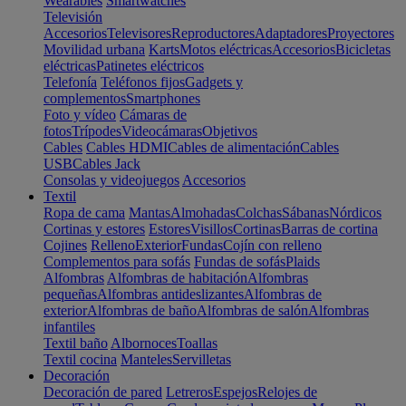
Wearables
Smartwatches
Televisión
Accesorios
Televisores
Reproductores
Adaptadores
Proyectores
Movilidad urbana
Karts
Motos eléctricas
Accesorios
Bicicletas
eléctricas
Patinetes eléctricos
Telefonía
Teléfonos fijos
Gadgets y
complementos
Smartphones
Foto y vídeo
Cámaras de
fotos
Trípodes
Videocámaras
Objetivos
Cables
Cables HDMI
Cables de alimentación
Cables
USB
Cables Jack
Consolas y videojuegos
Accesorios
Textil
Ropa de cama
Mantas
Almohadas
Colchas
Sábanas
Nórdicos
Cortinas y estores
Estores
Visillos
Cortinas
Barras de cortina
Cojines
Relleno
Exterior
Fundas
Cojín con relleno
Complementos para sofás
Fundas de sofás
Plaids
Alfombras
Alfombras de habitación
Alfombras
pequeñas
Alfombras antideslizantes
Alfombras de
exterior
Alfombras de baño
Alfombras de salón
Alfombras
infantiles
Textil baño
Albornoces
Toallas
Textil cocina
Manteles
Servilletas
Decoración
Decoración de pared
Letreros
Espejos
Relojes de