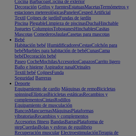
Cocina
Barbacoas
Cocina de exterior
Decoración
Grifos y fuentes
Estatuas
Macetas
Termómetros y
estaciones metereológicas
Paneles
Cesped Artificial
Textil
Cojines de jardín
Fundas de jardín
Piscina
Plegable
Limpieza de piscinas
Ducha
Hinchable
Juguetes
Columpios
Toboganes
Hinchables
Casitas
Mascotas
Comederos
Jaulas
Casetas para mascotas
Bebé
Habitación bebé
Humidificadores
Cestas
Colchón para
bebé
Muebles para habitación de bebé
Cunas
Cama
bebé
Decoración bebé
Paseo
Coche
Mochilas
Accesorios
Capazos
Carrito ligero
Baño e higiene
Aspirador nasal
Orinales
Textil bebé
Cojines
Funda
Seguridad
Barreras
Deporte
Equipamiento de cardio
Máquinas de remo
Bicicletas
spinning
Elípticas
Bicicletas estáticas
Recambios y
complementos
Cintas
Rodillos
Equipamiento de musculación
Bancos
Mancuernas
Máquinas
Plataformas
vibratorias
Recambios y complementos
Accesorios fitness
Bandas
Barras
Plataforma de
step
Cuerdas
Bolas y esferas de equilibrio
Recuperación muscular
Electroestimulación
Terapia de