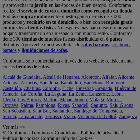
y aprovechar tu
jardín
en las épocas de buen tiempo. Conforama
realiza el
servicio de envío a domicilio como recogida en tienda.
Podrás
comprar online
entre nuestra gama de más de 7.000
productos y
recibirlo en tu domicilio
, o bien con
recogida gratis
en nuestras tiendas física.
No esperes más para crear o renovar tu
hogar y transformarlo en un espacio con mucho estilo. Conforama
tiene 300
tiendas de muebles
físicas distribuidas en
6 países
distintos. Aproveche nuestras ofertas de
sofas baratos
,
colchones
baratos
y
liquidaciones de sofas
.
Conforama solo comercializa a través de su website o, físicamente,
en sus
tiendas de sofás
.
Alcalá de Guadaíra
,
Alcalá de Henares
,
Alcorcón
,
Alfafar
,
Alicante
,
Arinaga
,
Asturias
,
Badalona
,
Barakaldo
,
Barcelona
,
Burjassot
,
Castellón
,
Chafiras
,
Cordoba
,
Elche
,
Finestrat
,
Granada
,
Huércal de
Almería
,
La Coruña
,
La Laguna
,
La Zenia
,
Lanzarote
,
León
,
Lleida
,
Los Barrios
,
Madrid
,
Majadahonda
,
Málaga
,
Murcia
,
Orotava
,
Palma
,
Pamplona
,
Rivas
,
Sabadell
,
Sagunto
,
Salt, Girona
,
San Sebastian
,
Sant Boi
,
Santander
,
Santiago de Compostela
,
Sevilla
,
Tamaraceite
,
Terrassa
,
Viana
,
Vilanova i la Geltrú
,
Zaragoza
Ver más >>
© Conforama
Términos y Condiciones
Política de privacidad
Política de cookies
Configuración de Cookies