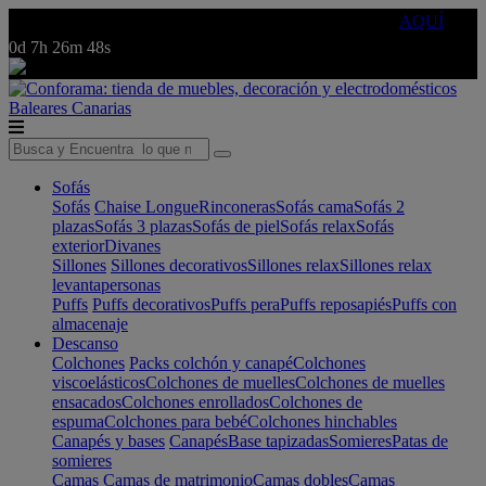
🔵Cambia tu electro con
-10% EXTRA
de descuento ☑️
AQUÍ
0d
7h
26m
48s
Baleares
Canarias
Sofás
Sofás
Chaise Longue
Rinconeras
Sofás cama
Sofás 2
plazas
Sofás 3 plazas
Sofás de piel
Sofás relax
Sofás
exterior
Divanes
Sillones
Sillones decorativos
Sillones relax
Sillones relax
levantapersonas
Puffs
Puffs decorativos
Puffs pera
Puffs reposapiés
Puffs con
almacenaje
Descanso
Colchones
Packs colchón y canapé
Colchones
viscoelásticos
Colchones de muelles
Colchones de muelles
ensacados
Colchones enrollados
Colchones de
espuma
Colchones para bebé
Colchones hinchables
Canapés y bases
Canapés
Base tapizadas
Somieres
Patas de
somieres
Camas
Camas de matrimonio
Camas dobles
Camas