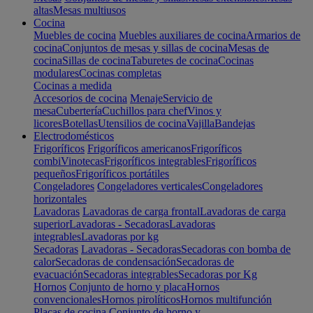
altas
Mesas multiusos
Cocina
Muebles de cocina
Muebles auxiliares de cocina
Armarios de
cocina
Conjuntos de mesas y sillas de cocina
Mesas de
cocina
Sillas de cocina
Taburetes de cocina
Cocinas
modulares
Cocinas completas
Cocinas a medida
Accesorios de cocina
Menaje
Servicio de
mesa
Cubertería
Cuchillos para chef
Vinos y
licores
Botellas
Utensilios de cocina
Vajilla
Bandejas
Electrodomésticos
Frigoríficos
Frigoríficos americanos
Frigoríficos
combi
Vinotecas
Frigoríficos integrables
Frigoríficos
pequeños
Frigoríficos portátiles
Congeladores
Congeladores verticales
Congeladores
horizontales
Lavadoras
Lavadoras de carga frontal
Lavadoras de carga
superior
Lavadoras - Secadoras
Lavadoras
integrables
Lavadoras por kg
Secadoras
Lavadoras - Secadoras
Secadoras con bomba de
calor
Secadoras de condensación
Secadoras de
evacuación
Secadoras integrables
Secadoras por Kg
Hornos
Conjunto de horno y placa
Hornos
convencionales
Hornos pirolíticos
Hornos multifunción
Placas de cocina
Conjunto de horno y