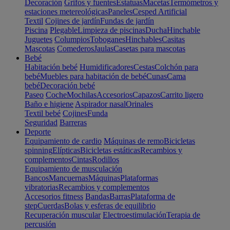
Decoración
Grifos y fuentes
Estatuas
Macetas
Termómetros y
estaciones metereológicas
Paneles
Cesped Artificial
Textil
Cojines de jardín
Fundas de jardín
Piscina
Plegable
Limpieza de piscinas
Ducha
Hinchable
Juguetes
Columpios
Toboganes
Hinchables
Casitas
Mascotas
Comederos
Jaulas
Casetas para mascotas
Bebé
Habitación bebé
Humidificadores
Cestas
Colchón para
bebé
Muebles para habitación de bebé
Cunas
Cama
bebé
Decoración bebé
Paseo
Coche
Mochilas
Accesorios
Capazos
Carrito ligero
Baño e higiene
Aspirador nasal
Orinales
Textil bebé
Cojines
Funda
Seguridad
Barreras
Deporte
Equipamiento de cardio
Máquinas de remo
Bicicletas
spinning
Elípticas
Bicicletas estáticas
Recambios y
complementos
Cintas
Rodillos
Equipamiento de musculación
Bancos
Mancuernas
Máquinas
Plataformas
vibratorias
Recambios y complementos
Accesorios fitness
Bandas
Barras
Plataforma de
step
Cuerdas
Bolas y esferas de equilibrio
Recuperación muscular
Electroestimulación
Terapia de
percusión