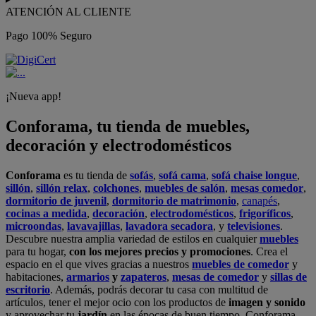
ATENCIÓN AL CLIENTE
Pago 100% Seguro
¡Nueva app!
Conforama, tu tienda de muebles,
decoración y electrodomésticos
Conforama
es tu tienda de
sofás
,
sofá cama
,
sofá chaise longue
,
sillón
,
sillón relax
,
colchones
,
muebles de salón
,
mesas comedor
,
dormitorio de juvenil
,
dormitorio de matrimonio
,
canapés
,
cocinas a medida
,
decoración
,
electrodomésticos
,
frigoríficos
,
microondas
,
lavavajillas
,
lavadora secadora
, y
televisiones
.
Descubre nuestra amplia variedad de estilos en cualquier
muebles
para tu hogar,
con los mejores precios y promociones
. Crea el
espacio en el que vives gracias a nuestros
muebles de comedor
y
habitaciones,
armarios
y
zapateros
,
mesas de comedor
y
sillas de
escritorio
. Además, podrás decorar tu casa con multitud de
artículos, tener el mejor ocio con los productos de
imagen y sonido
y aprovechar tu
jardín
en las épocas de buen tiempo. Conforama