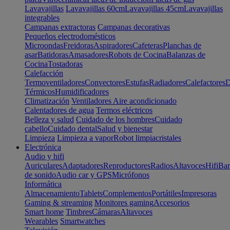
Lavavajillas
Lavavajillas 60cm
Lavavajillas 45cm
Lavavajillas
integrables
Campanas extractoras
Campanas decorativas
Pequeños electrodomésticos
Microondas
Freidoras
Aspiradores
Cafeteras
Planchas de
asar
Batidoras
Amasadores
Robots de Cocina
Balanzas de
Cocina
Tostadoras
Calefacción
Termoventiladores
Convectores
Estufas
Radiadores
Calefactores
D
Térmicos
Humidificadores
Climatización
Ventiladores
Aire acondicionado
Calentadores de agua
Termos eléctricos
Belleza y salud
Cuidado de los hombres
Cuidado
cabello
Cuidado dental
Salud y bienestar
Limpieza
Limpieza a vapor
Robot limpiacristales
Electrónica
Audio y hifi
Auriculares
Adaptadores
Reproductores
Radios
Altavoces
Hifi
Bar
de sonido
Audio car y GPS
Micrófonos
Informática
Almacenamiento
Tablets
Complementos
Portátiles
Impresoras
Gaming & streaming
Monitores gaming
Accesorios
Smart home
Timbres
Cámaras
Altavoces
Wearables
Smartwatches