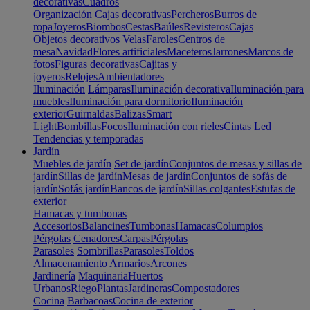
decorativas
Cuadros
Organización
Cajas decorativas
Percheros
Burros de
ropa
Joyeros
Biombos
Cestas
Baúles
Revisteros
Cajas
Objetos decorativos
Velas
Faroles
Centros de
mesa
Navidad
Flores artificiales
Maceteros
Jarrones
Marcos de
fotos
Figuras decorativas
Cajitas y
joyeros
Relojes
Ambientadores
Iluminación
Lámparas
Iluminación decorativa
Iluminación para
muebles
Iluminación para dormitorio
Iluminación
exterior
Guirnaldas
Balizas
Smart
Light
Bombillas
Focos
Iluminación con rieles
Cintas Led
Tendencias y temporadas
Jardín
Muebles de jardín
Set de jardín
Conjuntos de mesas y sillas de
jardín
Sillas de jardín
Mesas de jardín
Conjuntos de sofás de
jardín
Sofás jardín
Bancos de jardín
Sillas colgantes
Estufas de
exterior
Hamacas y tumbonas
Accesorios
Balancines
Tumbonas
Hamacas
Columpios
Pérgolas
Cenadores
Carpas
Pérgolas
Parasoles
Sombrillas
Parasoles
Toldos
Almacenamiento
Armarios
Arcones
Jardinería
Maquinaria
Huertos
Urbanos
Riego
Plantas
Jardineras
Compostadores
Cocina
Barbacoas
Cocina de exterior