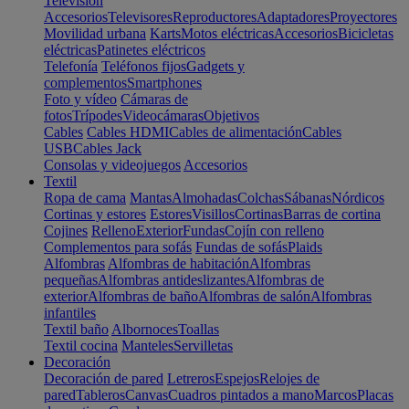
Televisión
Accesorios
Televisores
Reproductores
Adaptadores
Proyectores
Movilidad urbana
Karts
Motos eléctricas
Accesorios
Bicicletas
eléctricas
Patinetes eléctricos
Telefonía
Teléfonos fijos
Gadgets y
complementos
Smartphones
Foto y vídeo
Cámaras de
fotos
Trípodes
Videocámaras
Objetivos
Cables
Cables HDMI
Cables de alimentación
Cables
USB
Cables Jack
Consolas y videojuegos
Accesorios
Textil
Ropa de cama
Mantas
Almohadas
Colchas
Sábanas
Nórdicos
Cortinas y estores
Estores
Visillos
Cortinas
Barras de cortina
Cojines
Relleno
Exterior
Fundas
Cojín con relleno
Complementos para sofás
Fundas de sofás
Plaids
Alfombras
Alfombras de habitación
Alfombras
pequeñas
Alfombras antideslizantes
Alfombras de
exterior
Alfombras de baño
Alfombras de salón
Alfombras
infantiles
Textil baño
Albornoces
Toallas
Textil cocina
Manteles
Servilletas
Decoración
Decoración de pared
Letreros
Espejos
Relojes de
pared
Tableros
Canvas
Cuadros pintados a mano
Marcos
Placas