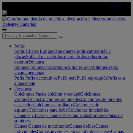
🔵Cambia tu electro con
-10% EXTRA
de descuento ☑️
AQUÍ
Baleares
Canarias
Sofás
Sofás
Chaise Longue
Rinconeras
Sofás cama
Sofás 2
plazas
Sofás 3 plazas
Sofás de piel
Sofás relax
Sofás
exterior
Divanes
Sillones
Sillones decorativos
Sillones relax
Sillones relax
levantapersonas
Puffs
Puffs decorativos
Puffs pera
Puffs reposapiés
Puffs con
almacenaje
Descanso
Colchones
Packs colchón y canapé
Colchones
viscoelásticos
Colchones de muelles
Colchones de muelles
ensacados
Colchones enrollados
Colchones de
espuma
Colchones para bebé
Colchones hinchables
Canapés y bases
Canapés
Base tapizadas
Somieres
Patas de
somieres
Camas
Camas de matrimonio
Camas dobles
Camas
individuales
Camas juveniles
Camas infantiles
Literas
Camas