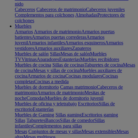
nido
Cabeceros
Cabeceros de matrimonio
Cabeceros juveniles
Complementos para colchones
Almohadas
Protectores de
colchones
Muebles
Armarios
Armarios de matrimonio
Armarios puertas
batientes
Armarios puertas correderas
Armarios
juvenil
Armarios infantiles
Armarios esquineros
Armarios
vestidores
Armarios auxiliares
Zapateros
Muebles de salón
Sillas
Mesas de salón
Muebles
TV
Vitrinas
Aparadores
Estanterias
Muebles recibidores
Muebles de cocina
Sillas de cocinas
Taburetes de cocina
Mesas
de cocina
Mesas y sillas de cocina
Muebles auxiliares de
cocina
Armarios de cocina
Cocinas modulares
Cocinas
completas
Cocinas a medida
Muebles de dormitorio
Camas matrimonio
Cabeceros de
matrimonio
Armarios de matrimonio
Mesitas de
noche
Comodas
Muebles de dormitorio juvenil
Muebles de oficina y teletrabajo
Escritorios
Sillas de
escritorio
Estanterías
Muebles de Gaming
Sillas gaming
Escritorios gaming
Sillas
Taburetes
Bancos
Sillas de comedor
Sillas
infantiles
Complementos para sillas
Mesas
Conjuntos de mesas y sillas
Mesas extensibles
Mesas
altas
Mesas multiusos