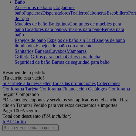
Baño
Accesorios de baño
Colgadores
baño
Papeleras
Dispensadores
Toalleros
Jaboneras
Escobillero
Port
de ropa
Muebles de baño
Botiquines
Conjuntos de muebles para
baño
Tocadores para baño
Armarios para baño
Repisa para
baño
Espejos de baño
Espejos de baño sin Luz
Espejos de baño
iluminados
Espejos de baño con aumento
Sanitarios
Bañeras
Lavabos
Mamparas
Grifería
Grifos para cocina
Grifos para ducha
Seguridad de baño
Barras de seguridad para baño
Resumen de tu pedido
¡Tu carrito está vacío!
Suscríbete a la newsletter
Todas las promociones
Colecciones
Conforama
Tarjeta Conforama
Financiación
Catálogos Conforama
Seguir Comprando
*Descuentos, cupones y servicios son aplicados en el carrito. Haz
clic en Tramitar Pedido para ver estos descuentos e importes
Pago 100% seguro
Total con descuento
(IVA incluido*)
Ir Al Carrito