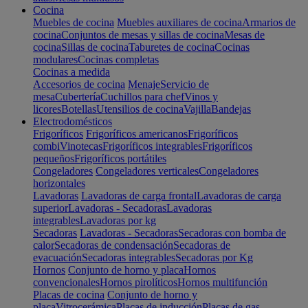
Cocina
Muebles de cocina
Muebles auxiliares de cocina
Armarios de
cocina
Conjuntos de mesas y sillas de cocina
Mesas de
cocina
Sillas de cocina
Taburetes de cocina
Cocinas
modulares
Cocinas completas
Cocinas a medida
Accesorios de cocina
Menaje
Servicio de
mesa
Cubertería
Cuchillos para chef
Vinos y
licores
Botellas
Utensilios de cocina
Vajilla
Bandejas
Electrodomésticos
Frigoríficos
Frigoríficos americanos
Frigoríficos
combi
Vinotecas
Frigoríficos integrables
Frigoríficos
pequeños
Frigoríficos portátiles
Congeladores
Congeladores verticales
Congeladores
horizontales
Lavadoras
Lavadoras de carga frontal
Lavadoras de carga
superior
Lavadoras - Secadoras
Lavadoras
integrables
Lavadoras por kg
Secadoras
Lavadoras - Secadoras
Secadoras con bomba de
calor
Secadoras de condensación
Secadoras de
evacuación
Secadoras integrables
Secadoras por Kg
Hornos
Conjunto de horno y placa
Hornos
convencionales
Hornos pirolíticos
Hornos multifunción
Placas de cocina
Conjunto de horno y
placa
Vitrocerámica
Placas de inducción
Placas de gas