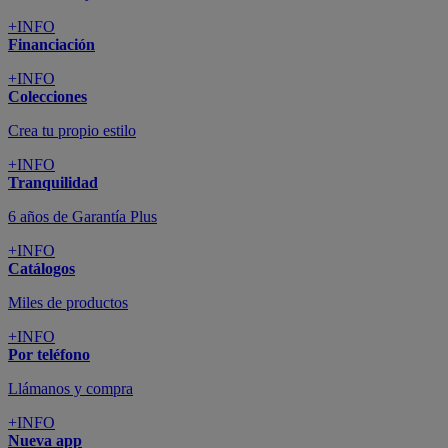
+INFO
Financiación
+INFO
Colecciones
Crea tu propio estilo
+INFO
Tranquilidad
6 años de Garantía Plus
+INFO
Catálogos
Miles de productos
+INFO
Por teléfono
Llámanos y compra
+INFO
Nueva app