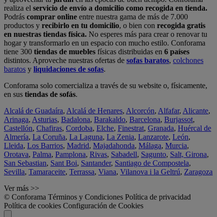
realiza el
servicio de envío a domicilio como recogida en tienda.
Podrás
comprar online
entre nuestra gama de más de 7.000
productos y
recibirlo en tu domicilio
, o bien con
recogida gratis
en nuestras tiendas física.
No esperes más para crear o renovar tu
hogar y transformarlo en un espacio con mucho estilo. Conforama
tiene 300
tiendas de muebles
físicas distribuidas en
6 países
distintos. Aproveche nuestras ofertas de
sofas baratos
,
colchones
baratos
y
liquidaciones de sofas
.
Conforama solo comercializa a través de su website o, físicamente,
en sus
tiendas de sofás
.
Alcalá de Guadaíra
,
Alcalá de Henares
,
Alcorcón
,
Alfafar
,
Alicante
,
Arinaga
,
Asturias
,
Badalona
,
Barakaldo
,
Barcelona
,
Burjassot
,
Castellón
,
Chafiras
,
Cordoba
,
Elche
,
Finestrat
,
Granada
,
Huércal de
Almería
,
La Coruña
,
La Laguna
,
La Zenia
,
Lanzarote
,
León
,
Lleida
,
Los Barrios
,
Madrid
,
Majadahonda
,
Málaga
,
Murcia
,
Orotava
,
Palma
,
Pamplona
,
Rivas
,
Sabadell
,
Sagunto
,
Salt, Girona
,
San Sebastian
,
Sant Boi
,
Santander
,
Santiago de Compostela
,
Sevilla
,
Tamaraceite
,
Terrassa
,
Viana
,
Vilanova i la Geltrú
,
Zaragoza
Ver más >>
© Conforama
Términos y Condiciones
Política de privacidad
Política de cookies
Configuración de Cookies