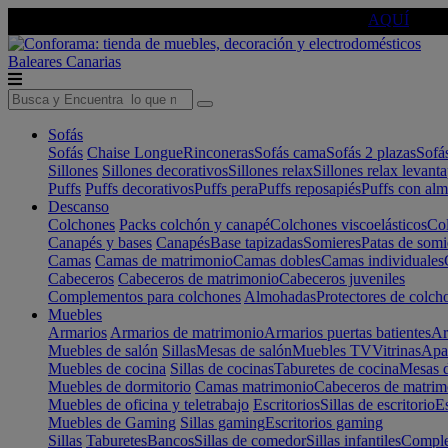
🔵Cambia tu electro con
-10% EXTRA
de descuento ☑️
AQUÍ
Baleares
Canarias
Sofás
Sofás
Chaise Longue
Rinconeras
Sofás cama
Sofás 2 plazas
Sofá
Sillones
Sillones decorativos
Sillones relax
Sillones relax levant
Puffs
Puffs decorativos
Puffs pera
Puffs reposapiés
Puffs con al
Descanso
Colchones
Packs colchón y canapé
Colchones viscoelásticos
Col
Canapés y bases
Canapés
Base tapizadas
Somieres
Patas de somi
Camas
Camas de matrimonio
Camas dobles
Camas individuales
Cabeceros
Cabeceros de matrimonio
Cabeceros juveniles
Complementos para colchones
Almohadas
Protectores de colch
Muebles
Armarios
Armarios de matrimonio
Armarios puertas batientes
Ar
Muebles de salón
Sillas
Mesas de salón
Muebles TV
Vitrinas
Apa
Muebles de cocina
Sillas de cocinas
Taburetes de cocina
Mesas d
Muebles de dormitorio
Camas matrimonio
Cabeceros de matrim
Muebles de oficina y teletrabajo
Escritorios
Sillas de escritorio
Es
Muebles de Gaming
Sillas gaming
Escritorios gaming
Sillas
Taburetes
Bancos
Sillas de comedor
Sillas infantiles
Complem