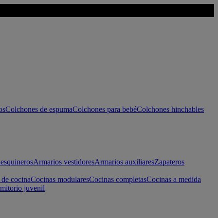
os
Colchones de espuma
Colchones para bebé
Colchones hinchables
esquineros
Armarios vestidores
Armarios auxiliares
Zapateros
 de cocina
Cocinas modulares
Cocinas completas
Cocinas a medida
mitorio juvenil