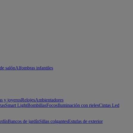
de salón
Alfombras infantiles
as y joyeros
Relojes
Ambientadores
zas
Smart Light
Bombillas
Focos
Iluminación con rieles
Cintas Led
ardín
Bancos de jardín
Sillas colgantes
Estufas de exterior