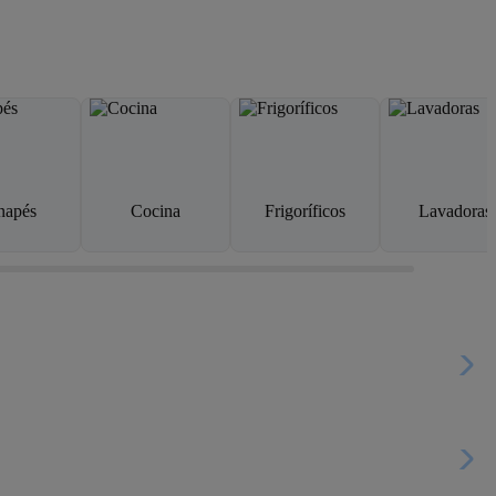
napés
Cocina
Frigoríficos
Lavadoras