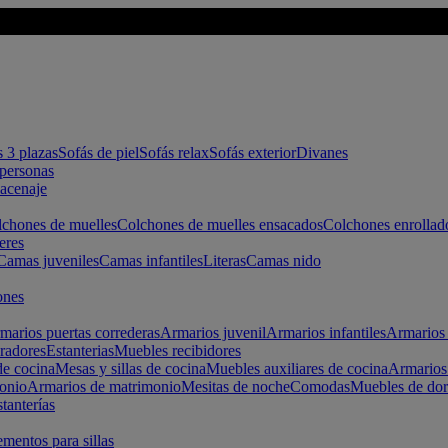
s 3 plazas
Sofás de piel
Sofás relax
Sofás exterior
Divanes
apersonas
macenaje
chones de muelles
Colchones de muelles ensacados
Colchones enrollad
eres
Camas juveniles
Camas infantiles
Literas
Camas nido
ones
marios puertas correderas
Armarios juvenil
Armarios infantiles
Armarios 
radores
Estanterias
Muebles recibidores
e cocina
Mesas y sillas de cocina
Muebles auxiliares de cocina
Armarios
onio
Armarios de matrimonio
Mesitas de noche
Comodas
Muebles de dor
tanterías
entos para sillas