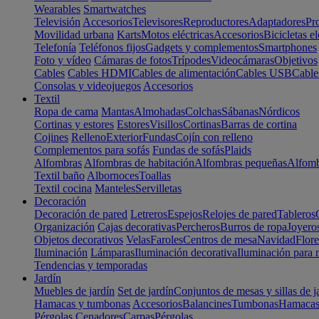
Wearables
Smartwatches
Televisión
Accesorios
Televisores
Reproductores
Adaptadores
Pr
Movilidad urbana
Karts
Motos eléctricas
Accesorios
Bicicletas el
Telefonía
Teléfonos fijos
Gadgets y complementos
Smartphones
Foto y vídeo
Cámaras de fotos
Trípodes
Videocámaras
Objetivos
Cables
Cables HDMI
Cables de alimentación
Cables USB
Cable
Consolas y videojuegos
Accesorios
Textil
Ropa de cama
Mantas
Almohadas
Colchas
Sábanas
Nórdicos
Cortinas y estores
Estores
Visillos
Cortinas
Barras de cortina
Cojines
Relleno
Exterior
Fundas
Cojín con relleno
Complementos para sofás
Fundas de sofás
Plaids
Alfombras
Alfombras de habitación
Alfombras pequeñas
Alfomb
Textil baño
Albornoces
Toallas
Textil cocina
Manteles
Servilletas
Decoración
Decoración de pared
Letreros
Espejos
Relojes de pared
Tableros
Organización
Cajas decorativas
Percheros
Burros de ropa
Joyero
Objetos decorativos
Velas
Faroles
Centros de mesa
Navidad
Flore
Iluminación
Lámparas
Iluminación decorativa
Iluminación para 
Tendencias y temporadas
Jardín
Muebles de jardín
Set de jardín
Conjuntos de mesas y sillas de j
Hamacas y tumbonas
Accesorios
Balancines
Tumbonas
Hamaca
Pérgolas
Cenadores
Carpas
Pérgolas