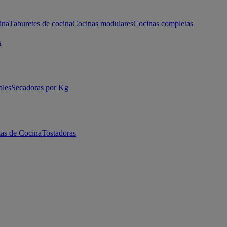
ina
Taburetes de cocina
Cocinas modulares
Cocinas completas
s
bles
Secadoras por Kg
as de Cocina
Tostadoras