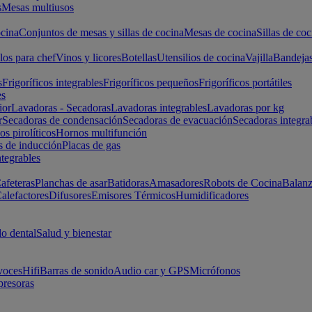
s
Mesas multiusos
cina
Conjuntos de mesas y sillas de cocina
Mesas de cocina
Sillas de coc
los para chef
Vinos y licores
Botellas
Utensilios de cocina
Vajilla
Bandeja
s
Frigoríficos integrables
Frigoríficos pequeños
Frigoríficos portátiles
es
ior
Lavadoras - Secadoras
Lavadoras integrables
Lavadoras por kg
r
Secadoras de condensación
Secadoras de evacuación
Secadoras integra
s pirolíticos
Hornos multifunción
s de inducción
Placas de gas
ntegrables
afeteras
Planchas de asar
Batidoras
Amasadores
Robots de Cocina
Balanz
alefactores
Difusores
Emisores Térmicos
Humidificadores
o dental
Salud y bienestar
voces
Hifi
Barras de sonido
Audio car y GPS
Micrófonos
presoras