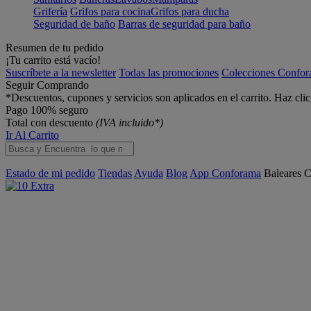
Grifería
Grifos para cocina
Grifos para ducha
Seguridad de baño
Barras de seguridad para baño
Resumen de tu pedido
¡Tu carrito está vacío!
Suscríbete a la newsletter
Todas las promociones
Colecciones Confo
Seguir Comprando
*Descuentos, cupones y servicios son aplicados en el carrito. Haz cli
Pago 100% seguro
Total con descuento
(IVA incluido*)
Ir Al Carrito
Estado de mi pedido
Tiendas
Ayuda
Blog
App Conforama
Baleares
C