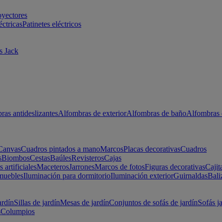
oyectores
éctricas
Patinetes eléctricos
s Jack
ras antideslizantes
Alfombras de exterior
Alfombras de baño
Alfombras 
Canvas
Cuadros pintados a mano
Marcos
Placas decorativas
Cuadros
s
Biombos
Cestas
Baúles
Revisteros
Cajas
s artificiales
Maceteros
Jarrones
Marcos de fotos
Figuras decorativas
Cajit
muebles
Iluminación para dormitorio
Iluminación exterior
Guirnaldas
Bali
ardín
Sillas de jardín
Mesas de jardín
Conjuntos de sofás de jardín
Sofás j
s
Columpios