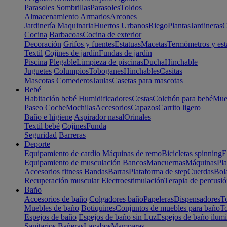
Parasoles
Sombrillas
Parasoles
Toldos
Almacenamiento
Armarios
Arcones
Jardinería
Maquinaria
Huertos Urbanos
Riego
Plantas
Jardineras
C
Cocina
Barbacoas
Cocina de exterior
Decoración
Grifos y fuentes
Estatuas
Macetas
Termómetros y est
Textil
Cojines de jardín
Fundas de jardín
Piscina
Plegable
Limpieza de piscinas
Ducha
Hinchable
Juguetes
Columpios
Toboganes
Hinchables
Casitas
Mascotas
Comederos
Jaulas
Casetas para mascotas
Bebé
Habitación bebé
Humidificadores
Cestas
Colchón para bebé
Mueb
Paseo
Coche
Mochilas
Accesorios
Capazos
Carrito ligero
Baño e higiene
Aspirador nasal
Orinales
Textil bebé
Cojines
Funda
Seguridad
Barreras
Deporte
Equipamiento de cardio
Máquinas de remo
Bicicletas spinning
E
Equipamiento de musculación
Bancos
Mancuernas
Máquinas
Pla
Accesorios fitness
Bandas
Barras
Plataforma de step
Cuerdas
Bola
Recuperación muscular
Electroestimulación
Terapia de percusi
Baño
Accesorios de baño
Colgadores baño
Papeleras
Dispensadores
To
Muebles de baño
Botiquines
Conjuntos de muebles para baño
To
Espejos de baño
Espejos de baño sin Luz
Espejos de baño ilum
Sanitarios
Bañeras
Lavabos
Mamparas