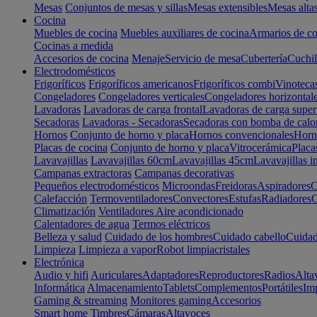
Mesas
Conjuntos de mesas y sillas
Mesas extensibles
Mesas alta
Cocina
Muebles de cocina
Muebles auxiliares de cocina
Armarios de co
Cocinas a medida
Accesorios de cocina
Menaje
Servicio de mesa
Cubertería
Cuchil
Electrodomésticos
Frigoríficos
Frigoríficos americanos
Frigoríficos combi
Vinoteca
Congeladores
Congeladores verticales
Congeladores horizontal
Lavadoras
Lavadoras de carga frontal
Lavadoras de carga super
Secadoras
Lavadoras - Secadoras
Secadoras con bomba de calo
Hornos
Conjunto de horno y placa
Hornos convencionales
Horno
Placas de cocina
Conjunto de horno y placa
Vitrocerámica
Placa
Lavavajillas
Lavavajillas 60cm
Lavavajillas 45cm
Lavavajillas i
Campanas extractoras
Campanas decorativas
Pequeños electrodomésticos
Microondas
Freidoras
Aspiradores
C
Calefacción
Termoventiladores
Convectores
Estufas
Radiadores
C
Climatización
Ventiladores
Aire acondicionado
Calentadores de agua
Termos eléctricos
Belleza y salud
Cuidado de los hombres
Cuidado cabello
Cuidad
Limpieza
Limpieza a vapor
Robot limpiacristales
Electrónica
Audio y hifi
Auriculares
Adaptadores
Reproductores
Radios
Alta
Informática
Almacenamiento
Tablets
Complementos
Portátiles
Im
Gaming & streaming
Monitores gaming
Accesorios
Smart home
Timbres
Cámaras
Altavoces