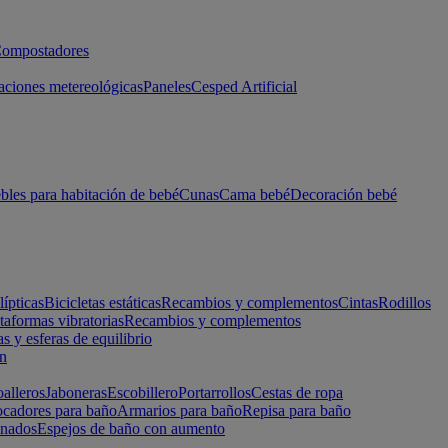
ompostadores
aciones metereológicas
Paneles
Cesped Artificial
les para habitación de bebé
Cunas
Cama bebé
Decoración bebé
lípticas
Bicicletas estáticas
Recambios y complementos
Cintas
Rodillos
taformas vibratorias
Recambios y complementos
s y esferas de equilibrio
ón
alleros
Jaboneras
Escobillero
Portarrollos
Cestas de ropa
cadores para baño
Armarios para baño
Repisa para baño
inados
Espejos de baño con aumento