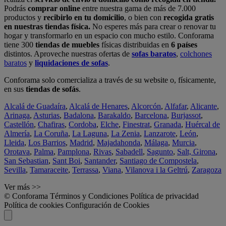
Podrás
comprar online
entre nuestra gama de más de 7.000
productos y
recibirlo en tu domicilio
, o bien con
recogida gratis
en nuestras tiendas física.
No esperes más para crear o renovar tu
hogar y transformarlo en un espacio con mucho estilo. Conforama
tiene 300
tiendas de muebles
físicas distribuidas en
6 países
distintos. Aproveche nuestras ofertas de
sofas baratos
,
colchones
baratos
y
liquidaciones de sofas
.
Conforama solo comercializa a través de su website o, físicamente,
en sus
tiendas de sofás
.
Alcalá de Guadaíra
,
Alcalá de Henares
,
Alcorcón
,
Alfafar
,
Alicante
,
Arinaga
,
Asturias
,
Badalona
,
Barakaldo
,
Barcelona
,
Burjassot
,
Castellón
,
Chafiras
,
Cordoba
,
Elche
,
Finestrat
,
Granada
,
Huércal de
Almería
,
La Coruña
,
La Laguna
,
La Zenia
,
Lanzarote
,
León
,
Lleida
,
Los Barrios
,
Madrid
,
Majadahonda
,
Málaga
,
Murcia
,
Orotava
,
Palma
,
Pamplona
,
Rivas
,
Sabadell
,
Sagunto
,
Salt, Girona
,
San Sebastian
,
Sant Boi
,
Santander
,
Santiago de Compostela
,
Sevilla
,
Tamaraceite
,
Terrassa
,
Viana
,
Vilanova i la Geltrú
,
Zaragoza
Ver más >>
© Conforama
Términos y Condiciones
Política de privacidad
Política de cookies
Configuración de Cookies