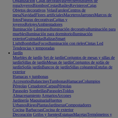
Organización
Cajas decorativas
Percheros
Burros de
ropa
Joyeros
Biombos
Cestas
Baúles
Revisteros
Cajas
Objetos decorativos
Velas
Faroles
Centros de
mesa
Navidad
Flores artificiales
Maceteros
Jarrones
Marcos de
fotos
Figuras decorativas
Cajitas y
joyeros
Relojes
Ambientadores
Iluminación
Lámparas
Iluminación decorativa
Iluminación para
muebles
Iluminación para dormitorio
Iluminación
exterior
Guirnaldas
Balizas
Smart
Light
Bombillas
Focos
Iluminación con rieles
Cintas Led
Tendencias y temporadas
Jardín
Muebles de jardín
Set de jardín
Conjuntos de mesas y sillas de
jardín
Sillas de jardín
Mesas de jardín
Conjuntos de sofás de
jardín
Sofás jardín
Bancos de jardín
Sillas colgantes
Estufas de
exterior
Hamacas y tumbonas
Accesorios
Balancines
Tumbonas
Hamacas
Columpios
Pérgolas
Cenadores
Carpas
Pérgolas
Parasoles
Sombrillas
Parasoles
Toldos
Almacenamiento
Armarios
Arcones
Jardinería
Maquinaria
Huertos
Urbanos
Riego
Plantas
Jardineras
Compostadores
Cocina
Barbacoas
Cocina de exterior
Decoración
Grifos y fuentes
Estatuas
Macetas
Termómetros y