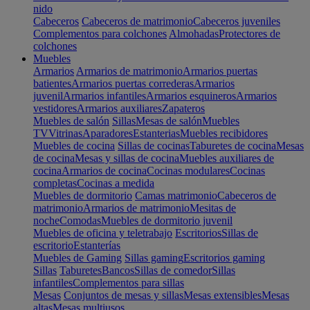
nido
Cabeceros
Cabeceros de matrimonio
Cabeceros juveniles
Complementos para colchones
Almohadas
Protectores de
colchones
Muebles
Armarios
Armarios de matrimonio
Armarios puertas
batientes
Armarios puertas correderas
Armarios
juvenil
Armarios infantiles
Armarios esquineros
Armarios
vestidores
Armarios auxiliares
Zapateros
Muebles de salón
Sillas
Mesas de salón
Muebles
TV
Vitrinas
Aparadores
Estanterias
Muebles recibidores
Muebles de cocina
Sillas de cocinas
Taburetes de cocina
Mesas
de cocina
Mesas y sillas de cocina
Muebles auxiliares de
cocina
Armarios de cocina
Cocinas modulares
Cocinas
completas
Cocinas a medida
Muebles de dormitorio
Camas matrimonio
Cabeceros de
matrimonio
Armarios de matrimonio
Mesitas de
noche
Comodas
Muebles de dormitorio juvenil
Muebles de oficina y teletrabajo
Escritorios
Sillas de
escritorio
Estanterías
Muebles de Gaming
Sillas gaming
Escritorios gaming
Sillas
Taburetes
Bancos
Sillas de comedor
Sillas
infantiles
Complementos para sillas
Mesas
Conjuntos de mesas y sillas
Mesas extensibles
Mesas
altas
Mesas multiusos