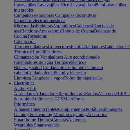
Lavavajillas
Lavavajillas 60cm
Lavavajillas 45cm
Lavavajillas
integrables
Campanas extractoras
Campanas decorativas
Pequeños electrodomésticos
Microondas
Freidoras
Aspiradores
Cafeteras
Planchas de
asar
Batidoras
Amasadores
Robots de Cocina
Balanzas de
Cocina
Tostadoras
Calefacción
Termoventiladores
Convectores
Estufas
Radiadores
Calefactores
D
Térmicos
Humidificadores
Climatización
Ventiladores
Aire acondicionado
Calentadores de agua
Termos eléctricos
Belleza y salud
Cuidado de los hombres
Cuidado
cabello
Cuidado dental
Salud y bienestar
Limpieza
Limpieza a vapor
Robot limpiacristales
Electrónica
Audio y hifi
Auriculares
Adaptadores
Reproductores
Radios
Altavoces
Hifi
Bar
de sonido
Audio car y GPS
Micrófonos
Informática
Almacenamiento
Tablets
Complementos
Portátiles
Impresoras
Gaming & streaming
Monitores gaming
Accesorios
Smart home
Timbres
Cámaras
Altavoces
Wearables
Smartwatches