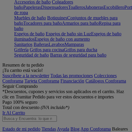
Accesorios de baño
Colgadores
baño
Papeleras
Dispensadores
Toalleros
Jaboneras
Escobillero
Port
de ropa
Muebles de baño
Botiquines
Conjuntos de muebles para
baño
Tocadores para baño
Armarios para baño
Repisa para
baño
Espejos de baño
Espejos de baño sin Luz
Espejos de baño
iluminados
Espejos de baño con aumento
Sanitarios
Bañeras
Lavabos
Mamparas
Grifería
Grifos para cocina
Grifos para ducha
Seguridad de baño
Barras de seguridad para baño
Resumen de tu pedido
¡Tu carrito está vacío!
Suscríbete a la newsletter
Todas las promociones
Colecciones
Conforama
Tarjeta Conforama
Financiación
Catálogos Conforama
Seguir Comprando
*Descuentos, cupones y servicios son aplicados en el carrito. Haz
clic en Tramitar Pedido para ver estos descuentos e importes
Pago 100% seguro
Total con descuento
(IVA incluido*)
Ir Al Carrito
Estado de mi pedido
Tiendas
Ayuda
Blog
App Conforama
Baleares