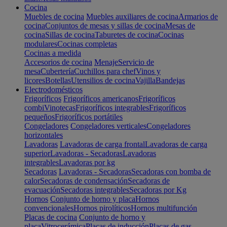
Cocina
Muebles de cocina
Muebles auxiliares de cocina
Armarios de
cocina
Conjuntos de mesas y sillas de cocina
Mesas de
cocina
Sillas de cocina
Taburetes de cocina
Cocinas
modulares
Cocinas completas
Cocinas a medida
Accesorios de cocina
Menaje
Servicio de
mesa
Cubertería
Cuchillos para chef
Vinos y
licores
Botellas
Utensilios de cocina
Vajilla
Bandejas
Electrodomésticos
Frigoríficos
Frigoríficos americanos
Frigoríficos
combi
Vinotecas
Frigoríficos integrables
Frigoríficos
pequeños
Frigoríficos portátiles
Congeladores
Congeladores verticales
Congeladores
horizontales
Lavadoras
Lavadoras de carga frontal
Lavadoras de carga
superior
Lavadoras - Secadoras
Lavadoras
integrables
Lavadoras por kg
Secadoras
Lavadoras - Secadoras
Secadoras con bomba de
calor
Secadoras de condensación
Secadoras de
evacuación
Secadoras integrables
Secadoras por Kg
Hornos
Conjunto de horno y placa
Hornos
convencionales
Hornos pirolíticos
Hornos multifunción
Placas de cocina
Conjunto de horno y
placa
Vitrocerámica
Placas de inducción
Placas de gas