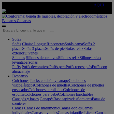
🔵Cambia tu electro con
-10% EXTRA
de descuento ☑️
AQUÍ
Baleares
Canarias
Sofás
Sofás
Chaise Longue
Rinconeras
Sofás cama
Sofás 2
plazas
Sofás 3 plazas
Sofás de piel
Sofás relax
Sofás
exterior
Divanes
Sillones
Sillones decorativos
Sillones relax
Sillones relax
levantapersonas
Puffs
Puffs decorativos
Puffs pera
Puffs reposapiés
Puffs con
almacenaje
Descanso
Colchones
Packs colchón y canapé
Colchones
viscoelásticos
Colchones de muelles
Colchones de muelles
ensacados
Colchones enrollados
Colchones de
espuma
Colchones para bebé
Colchones hinchables
Canapés y bases
Canapés
Base tapizadas
Somieres
Patas de
somieres
Camas
Camas de matrimonio
Camas dobles
Camas
individuales
Camas juveniles
Camas infantiles
Literas
Camas