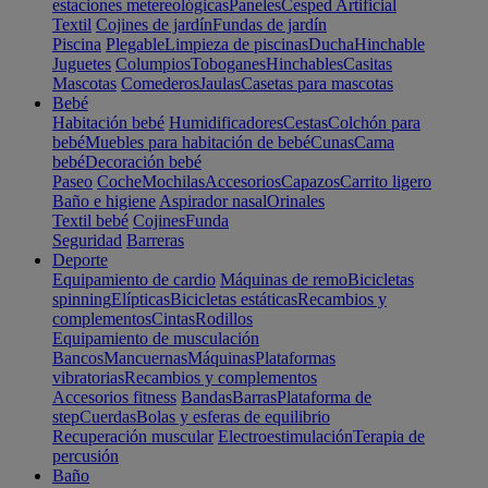
estaciones metereológicas
Paneles
Cesped Artificial
Textil
Cojines de jardín
Fundas de jardín
Piscina
Plegable
Limpieza de piscinas
Ducha
Hinchable
Juguetes
Columpios
Toboganes
Hinchables
Casitas
Mascotas
Comederos
Jaulas
Casetas para mascotas
Bebé
Habitación bebé
Humidificadores
Cestas
Colchón para
bebé
Muebles para habitación de bebé
Cunas
Cama
bebé
Decoración bebé
Paseo
Coche
Mochilas
Accesorios
Capazos
Carrito ligero
Baño e higiene
Aspirador nasal
Orinales
Textil bebé
Cojines
Funda
Seguridad
Barreras
Deporte
Equipamiento de cardio
Máquinas de remo
Bicicletas
spinning
Elípticas
Bicicletas estáticas
Recambios y
complementos
Cintas
Rodillos
Equipamiento de musculación
Bancos
Mancuernas
Máquinas
Plataformas
vibratorias
Recambios y complementos
Accesorios fitness
Bandas
Barras
Plataforma de
step
Cuerdas
Bolas y esferas de equilibrio
Recuperación muscular
Electroestimulación
Terapia de
percusión
Baño