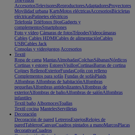
Televisión
Accesorios
Televisores
Reproductores
Adaptadores
Proyectores
Movilidad urbana
Karts
Motos eléctricas
Accesorios
Bicicletas
eléctricas
Patinetes eléctricos
Telefonía
Teléfonos fijos
Gadgets y
complementos
Smartphones
Foto y vídeo
Cámaras de fotos
Trípodes
Videocámaras
Cables
Cables HDMI
Cables de alimentación
Cables
USB
Cables Jack
Consolas y videojuegos
Accesorios
Textil
Ropa de cama
Mantas
Almohadas
Colchas
Sábanas
Nórdicos
Cortinas y estores
Estores
Visillos
Cortinas
Barras de cortina
Cojines
Relleno
Exterior
Fundas
Cojín con relleno
Complementos para sofás
Fundas de sofás
Plaids
Alfombras
Alfombras de habitación
Alfombras
pequeñas
Alfombras antideslizantes
Alfombras de
exterior
Alfombras de baño
Alfombras de salón
Alfombras
infantiles
Textil baño
Albornoces
Toallas
Textil cocina
Manteles
Servilletas
Decoración
Decoración de pared
Letreros
Espejos
Relojes de
pared
Tableros
Canvas
Cuadros pintados a mano
Marcos
Placas
decorativas
Cuadros