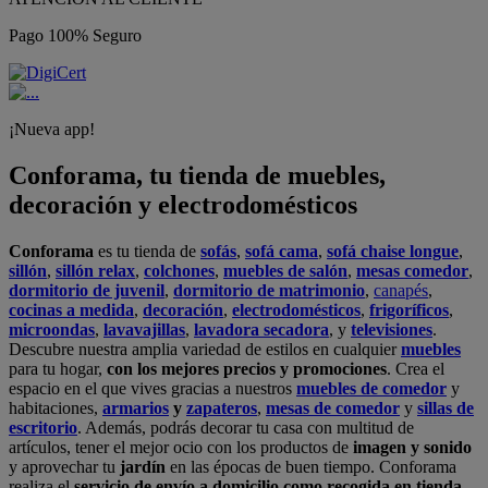
Pago 100% Seguro
¡Nueva app!
Conforama, tu tienda de muebles,
decoración y electrodomésticos
Conforama
es tu tienda de
sofás
,
sofá cama
,
sofá chaise longue
,
sillón
,
sillón relax
,
colchones
,
muebles de salón
,
mesas comedor
,
dormitorio de juvenil
,
dormitorio de matrimonio
,
canapés
,
cocinas a medida
,
decoración
,
electrodomésticos
,
frigoríficos
,
microondas
,
lavavajillas
,
lavadora secadora
, y
televisiones
.
Descubre nuestra amplia variedad de estilos en cualquier
muebles
para tu hogar,
con los mejores precios y promociones
. Crea el
espacio en el que vives gracias a nuestros
muebles de comedor
y
habitaciones,
armarios
y
zapateros
,
mesas de comedor
y
sillas de
escritorio
. Además, podrás decorar tu casa con multitud de
artículos, tener el mejor ocio con los productos de
imagen y sonido
y aprovechar tu
jardín
en las épocas de buen tiempo. Conforama
realiza el
servicio de envío a domicilio como recogida en tienda.