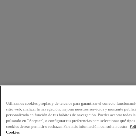
Utilizamos cookies propias y de terceros para garantizar el correcto funcionami
sitio web, analizar la navegación, mejorar nuestros servicios y mostrarte public
personalizada en función de tus hábitos de navegación. Puedes aceptar todas la
pulsando en “Aceptar”, o configurar tus preferencias para seleccionar qué tipos
cookies deseas permitir o rechazar. Para más información, consulta nuestra
Pol
Cookies