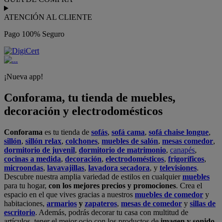
ATENCIÓN AL CLIENTE
Pago 100% Seguro
¡Nueva app!
Conforama, tu tienda de muebles,
decoración y electrodomésticos
Conforama
es tu tienda de
sofás
,
sofá cama
,
sofá chaise longue
,
sillón
,
sillón relax
,
colchones
,
muebles de salón
,
mesas comedor
,
dormitorio de juvenil
,
dormitorio de matrimonio
,
canapés
,
cocinas a medida
,
decoración
,
electrodomésticos
,
frigoríficos
,
microondas
,
lavavajillas
,
lavadora secadora
, y
televisiones
.
Descubre nuestra amplia variedad de estilos en cualquier
muebles
para tu hogar,
con los mejores precios y promociones
. Crea el
espacio en el que vives gracias a nuestros
muebles de comedor
y
habitaciones,
armarios
y
zapateros
,
mesas de comedor
y
sillas de
escritorio
. Además, podrás decorar tu casa con multitud de
artículos, tener el mejor ocio con los productos de
imagen y sonido