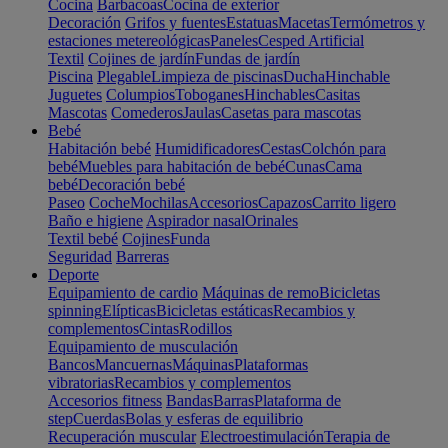
Cocina
Barbacoas
Cocina de exterior
Decoración
Grifos y fuentes
Estatuas
Macetas
Termómetros y
estaciones metereológicas
Paneles
Cesped Artificial
Textil
Cojines de jardín
Fundas de jardín
Piscina
Plegable
Limpieza de piscinas
Ducha
Hinchable
Juguetes
Columpios
Toboganes
Hinchables
Casitas
Mascotas
Comederos
Jaulas
Casetas para mascotas
Bebé
Habitación bebé
Humidificadores
Cestas
Colchón para
bebé
Muebles para habitación de bebé
Cunas
Cama
bebé
Decoración bebé
Paseo
Coche
Mochilas
Accesorios
Capazos
Carrito ligero
Baño e higiene
Aspirador nasal
Orinales
Textil bebé
Cojines
Funda
Seguridad
Barreras
Deporte
Equipamiento de cardio
Máquinas de remo
Bicicletas
spinning
Elípticas
Bicicletas estáticas
Recambios y
complementos
Cintas
Rodillos
Equipamiento de musculación
Bancos
Mancuernas
Máquinas
Plataformas
vibratorias
Recambios y complementos
Accesorios fitness
Bandas
Barras
Plataforma de
step
Cuerdas
Bolas y esferas de equilibrio
Recuperación muscular
Electroestimulación
Terapia de