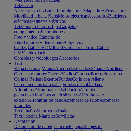
Wearables
Smartwatches
Televisión
Accesorios
Televisores
Reproductores
Adaptadores
Proyectores
Movilidad urbana
Karts
Motos eléctricas
Accesorios
Bicicletas
eléctricas
Patinetes eléctricos
Telefonía
Teléfonos fijos
Gadgets y
complementos
Smartphones
Foto y vídeo
Cámaras de
fotos
Trípodes
Videocámaras
Objetivos
Cables
Cables HDMI
Cables de alimentación
Cables
USB
Cables Jack
Consolas y videojuegos
Accesorios
Textil
Ropa de cama
Mantas
Almohadas
Colchas
Sábanas
Nórdicos
Cortinas y estores
Estores
Visillos
Cortinas
Barras de cortina
Cojines
Relleno
Exterior
Fundas
Cojín con relleno
Complementos para sofás
Fundas de sofás
Plaids
Alfombras
Alfombras de habitación
Alfombras
pequeñas
Alfombras antideslizantes
Alfombras de
exterior
Alfombras de baño
Alfombras de salón
Alfombras
infantiles
Textil baño
Albornoces
Toallas
Textil cocina
Manteles
Servilletas
Decoración
Decoración de pared
Letreros
Espejos
Relojes de