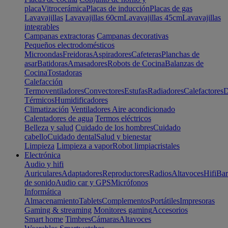
placa
Vitrocerámica
Placas de inducción
Placas de gas
Lavavajillas
Lavavajillas 60cm
Lavavajillas 45cm
Lavavajillas
integrables
Campanas extractoras
Campanas decorativas
Pequeños electrodomésticos
Microondas
Freidoras
Aspiradores
Cafeteras
Planchas de
asar
Batidoras
Amasadores
Robots de Cocina
Balanzas de
Cocina
Tostadoras
Calefacción
Termoventiladores
Convectores
Estufas
Radiadores
Calefactores
D
Térmicos
Humidificadores
Climatización
Ventiladores
Aire acondicionado
Calentadores de agua
Termos eléctricos
Belleza y salud
Cuidado de los hombres
Cuidado
cabello
Cuidado dental
Salud y bienestar
Limpieza
Limpieza a vapor
Robot limpiacristales
Electrónica
Audio y hifi
Auriculares
Adaptadores
Reproductores
Radios
Altavoces
Hifi
Bar
de sonido
Audio car y GPS
Micrófonos
Informática
Almacenamiento
Tablets
Complementos
Portátiles
Impresoras
Gaming & streaming
Monitores gaming
Accesorios
Smart home
Timbres
Cámaras
Altavoces