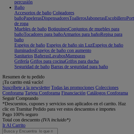
percusión
Baño
Accesorios de baño
Colgadores
baño
Papeleras
Dispensadores
Toalleros
Jaboneras
Escobillero
Port
de ropa
Muebles de baño
Botiquines
Conjuntos de muebles para
baño
Tocadores para baño
Armarios para baño
Repisa para
baño
Espejos de baño
Espejos de baño sin Luz
Espejos de baño
iluminados
Espejos de baño con aumento
Sanitarios
Bañeras
Lavabos
Mamparas
Grifería
Grifos para cocina
Grifos para ducha
Seguridad de baño
Barras de seguridad para baño
Resumen de tu pedido
¡Tu carrito está vacío!
Suscríbete a la newsletter
Todas las promociones
Colecciones
Conforama
Tarjeta Conforama
Financiación
Catálogos Conforama
Seguir Comprando
*Descuentos, cupones y servicios son aplicados en el carrito. Haz
clic en Tramitar Pedido para ver estos descuentos e importes
Pago 100% seguro
Total con descuento
(IVA incluido*)
Ir Al Carrito