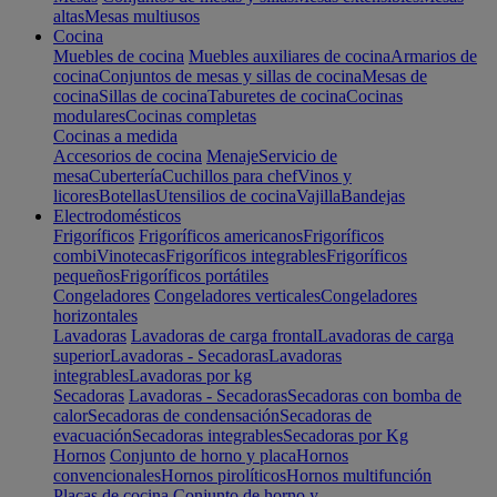
altas
Mesas multiusos
Cocina
Muebles de cocina
Muebles auxiliares de cocina
Armarios de
cocina
Conjuntos de mesas y sillas de cocina
Mesas de
cocina
Sillas de cocina
Taburetes de cocina
Cocinas
modulares
Cocinas completas
Cocinas a medida
Accesorios de cocina
Menaje
Servicio de
mesa
Cubertería
Cuchillos para chef
Vinos y
licores
Botellas
Utensilios de cocina
Vajilla
Bandejas
Electrodomésticos
Frigoríficos
Frigoríficos americanos
Frigoríficos
combi
Vinotecas
Frigoríficos integrables
Frigoríficos
pequeños
Frigoríficos portátiles
Congeladores
Congeladores verticales
Congeladores
horizontales
Lavadoras
Lavadoras de carga frontal
Lavadoras de carga
superior
Lavadoras - Secadoras
Lavadoras
integrables
Lavadoras por kg
Secadoras
Lavadoras - Secadoras
Secadoras con bomba de
calor
Secadoras de condensación
Secadoras de
evacuación
Secadoras integrables
Secadoras por Kg
Hornos
Conjunto de horno y placa
Hornos
convencionales
Hornos pirolíticos
Hornos multifunción
Placas de cocina
Conjunto de horno y