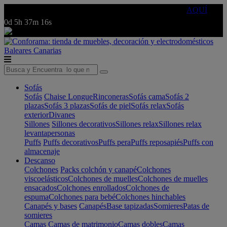
🔵Cambia tu electro con
-10% EXTRA
de descuento ☑️
AQUÍ
0d
5h
37m
16s
Baleares
Canarias
Sofás
Sofás
Chaise Longue
Rinconeras
Sofás cama
Sofás 2
plazas
Sofás 3 plazas
Sofás de piel
Sofás relax
Sofás
exterior
Divanes
Sillones
Sillones decorativos
Sillones relax
Sillones relax
levantapersonas
Puffs
Puffs decorativos
Puffs pera
Puffs reposapiés
Puffs con
almacenaje
Descanso
Colchones
Packs colchón y canapé
Colchones
viscoelásticos
Colchones de muelles
Colchones de muelles
ensacados
Colchones enrollados
Colchones de
espuma
Colchones para bebé
Colchones hinchables
Canapés y bases
Canapés
Base tapizadas
Somieres
Patas de
somieres
Camas
Camas de matrimonio
Camas dobles
Camas