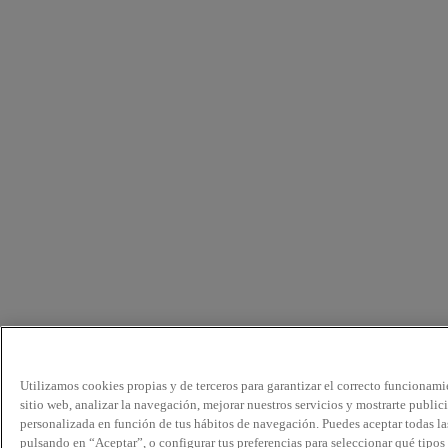
Utilizamos cookies propias y de terceros para garantizar el correcto funcionami
sitio web, analizar la navegación, mejorar nuestros servicios y mostrarte public
personalizada en función de tus hábitos de navegación. Puedes aceptar todas la
pulsando en “Aceptar”, o configurar tus preferencias para seleccionar qué tipos