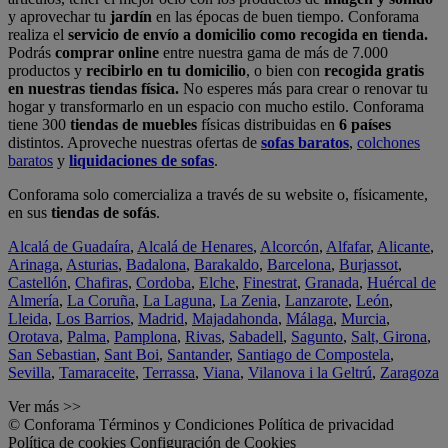
y aprovechar tu
jardín
en las épocas de buen tiempo. Conforama
realiza el
servicio de envío a domicilio como recogida en tienda.
Podrás
comprar online
entre nuestra gama de más de 7.000
productos y
recibirlo en tu domicilio
, o bien con
recogida gratis
en nuestras tiendas física.
No esperes más para crear o renovar tu
hogar y transformarlo en un espacio con mucho estilo. Conforama
tiene 300
tiendas de muebles
físicas distribuidas en
6 países
distintos. Aproveche nuestras ofertas de
sofas baratos
,
colchones
baratos
y
liquidaciones de sofas
.
Conforama solo comercializa a través de su website o, físicamente,
en sus
tiendas de sofás
.
Alcalá de Guadaíra
,
Alcalá de Henares
,
Alcorcón
,
Alfafar
,
Alicante
,
Arinaga
,
Asturias
,
Badalona
,
Barakaldo
,
Barcelona
,
Burjassot
,
Castellón
,
Chafiras
,
Cordoba
,
Elche
,
Finestrat
,
Granada
,
Huércal de
Almería
,
La Coruña
,
La Laguna
,
La Zenia
,
Lanzarote
,
León
,
Lleida
,
Los Barrios
,
Madrid
,
Majadahonda
,
Málaga
,
Murcia
,
Orotava
,
Palma
,
Pamplona
,
Rivas
,
Sabadell
,
Sagunto
,
Salt, Girona
,
San Sebastian
,
Sant Boi
,
Santander
,
Santiago de Compostela
,
Sevilla
,
Tamaraceite
,
Terrassa
,
Viana
,
Vilanova i la Geltrú
,
Zaragoza
Ver más >>
© Conforama
Términos y Condiciones
Política de privacidad
Política de cookies
Configuración de Cookies