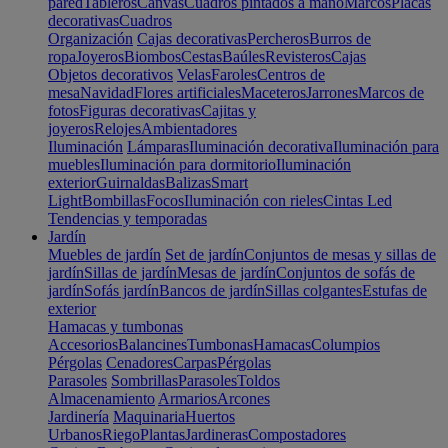
pared
Tableros
Canvas
Cuadros pintados a mano
Marcos
Placas
decorativas
Cuadros
Organización
Cajas decorativas
Percheros
Burros de
ropa
Joyeros
Biombos
Cestas
Baúles
Revisteros
Cajas
Objetos decorativos
Velas
Faroles
Centros de
mesa
Navidad
Flores artificiales
Maceteros
Jarrones
Marcos de
fotos
Figuras decorativas
Cajitas y
joyeros
Relojes
Ambientadores
Iluminación
Lámparas
Iluminación decorativa
Iluminación para
muebles
Iluminación para dormitorio
Iluminación
exterior
Guirnaldas
Balizas
Smart
Light
Bombillas
Focos
Iluminación con rieles
Cintas Led
Tendencias y temporadas
Jardín
Muebles de jardín
Set de jardín
Conjuntos de mesas y sillas de
jardín
Sillas de jardín
Mesas de jardín
Conjuntos de sofás de
jardín
Sofás jardín
Bancos de jardín
Sillas colgantes
Estufas de
exterior
Hamacas y tumbonas
Accesorios
Balancines
Tumbonas
Hamacas
Columpios
Pérgolas
Cenadores
Carpas
Pérgolas
Parasoles
Sombrillas
Parasoles
Toldos
Almacenamiento
Armarios
Arcones
Jardinería
Maquinaria
Huertos
Urbanos
Riego
Plantas
Jardineras
Compostadores