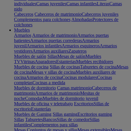
individuales
Camas juveniles
Camas infantiles
Literas
Camas
nido
Cabeceros
Cabeceros de matrimonio
Cabeceros juveniles
Complementos para colchones
Almohadas
Protectores de
colchones
Muebles
Armarios
Armarios de matrimonio
Armarios puertas
batientes
Armarios puertas correderas
Armarios
juvenil
Armarios infantiles
Armarios esquineros
Armarios
vestidores
Armarios auxiliares
Zapateros
Muebles de salón
Sillas
Mesas de salón
Muebles
TV
Vitrinas
Aparadores
Estanterias
Muebles recibidores
Muebles de cocina
Sillas de cocinas
Taburetes de cocina
Mesas
de cocina
Mesas y sillas de cocina
Muebles auxiliares de
cocina
Armarios de cocina
Cocinas modulares
Cocinas
completas
Cocinas a medida
Muebles de dormitorio
Camas matrimonio
Cabeceros de
matrimonio
Armarios de matrimonio
Mesitas de
noche
Comodas
Muebles de dormitorio juvenil
Muebles de oficina y teletrabajo
Escritorios
Sillas de
escritorio
Estanterías
Muebles de Gaming
Sillas gaming
Escritorios gaming
Sillas
Taburetes
Bancos
Sillas de comedor
Sillas
infantiles
Complementos para sillas
Mesas
Conjuntos de mesas y sillas
Mesas extensibles
Mesas