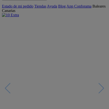
Estado de mi pedido
Tiendas
Ayuda
Blog
App Conforama
Baleares
Canarias