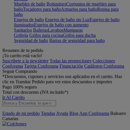
Muebles de baño
Botiquines
Conjuntos de muebles para
baño
Tocadores para baño
Armarios para baño
Repisa para
baño
Espejos de baño
Espejos de baño sin Luz
Espejos de baño
iluminados
Espejos de baño con aumento
Sanitarios
Bañeras
Lavabos
Mamparas
Grifería
Grifos para cocina
Grifos para ducha
Seguridad de baño
Barras de seguridad para baño
Resumen de tu pedido
¡Tu carrito está vacío!
Suscríbete a la newsletter
Todas las promociones
Colecciones
Conforama
Tarjeta Conforama
Financiación
Catálogos Conforama
Seguir Comprando
*Descuentos, cupones y servicios son aplicados en el carrito. Haz
clic en Tramitar Pedido para ver estos descuentos e importes
Pago 100% seguro
Total con descuento
(IVA incluido*)
Ir Al Carrito
Estado de mi pedido
Tiendas
Ayuda
Blog
App Conforama
Baleares
Canarias