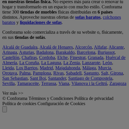
en nuestras tiendas física.
No esperes más para crear o renovar tu
hogar y transformarlo en un espacio con mucho estilo. Conforama
tiene 300
tiendas de muebles
físicas distribuidas en
6 países
distintos. Aproveche nuestras ofertas de
sofas baratos
,
colchones
baratos
y
liquidaciones de sofas
.
Conforama solo comercializa a través de su website o, físicamente,
en sus
tiendas de sofás
.
Alcalá de Guadaíra
,
Alcalá de Henares
,
Alcorcón
,
Alfafar
,
Alicante
,
Arinaga
,
Asturias
,
Badalona
,
Barakaldo
,
Barcelona
,
Burjassot
,
Castellón
,
Chafiras
,
Cordoba
,
Elche
,
Finestrat
,
Granada
,
Huércal de
Almería
,
La Coruña
,
La Laguna
,
La Zenia
,
Lanzarote
,
León
,
Lleida
,
Los Barrios
,
Madrid
,
Majadahonda
,
Málaga
,
Murcia
,
Orotava
,
Palma
,
Pamplona
,
Rivas
,
Sabadell
,
Sagunto
,
Salt, Girona
,
San Sebastian
,
Sant Boi
,
Santander
,
Santiago de Compostela
,
Sevilla
,
Tamaraceite
,
Terrassa
,
Viana
,
Vilanova i la Geltrú
,
Zaragoza
Ver más >>
© Conforama
Términos y Condiciones
Política de privacidad
Política de cookies
Configuración de Cookies