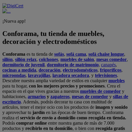
¡Nueva app!
Conforama, tu tienda de muebles,
decoración y electrodomésticos
Conforama
es tu tienda de
sofás
,
sofá cama
,
sofá chaise longue
,
sillón
,
sillón relax
,
colchones
,
muebles de salón
,
mesas comedor
,
dormitorio de juvenil
,
dormitorio de matrimonio
,
canapés
,
cocinas a medida
,
decoración
,
electrodomésticos
,
frigoríficos
,
microondas
,
lavavajillas
,
lavadora secadora
, y
televisiones
.
Descubre nuestra amplia variedad de estilos en cualquier
muebles
para tu hogar,
con los mejores precios y promociones
. Crea el
espacio en el que vives gracias a nuestros
muebles de comedor
y
habitaciones,
armarios
y
zapateros
,
mesas de comedor
y
sillas de
escritorio
. Además, podrás decorar tu casa con multitud de
artículos, tener el mejor ocio con los productos de
imagen y sonido
y aprovechar tu
jardín
en las épocas de buen tiempo. Conforama
realiza el
servicio de envío a domicilio como recogida en tienda.
Podrás
comprar online
entre nuestra gama de más de 7.000
productos y
recibirlo en tu domicilio
, o bien con
recogida gratis