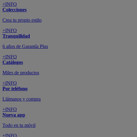
+INFO
Colecciones
Crea tu propio estilo
+INFO
Tranquilidad
6 años de Garantía Plus
+INFO
Catálogos
Miles de productos
+INFO
Por teléfono
Llámanos y compra
+INFO
Nueva app
Todo en tu móvil
+INFO