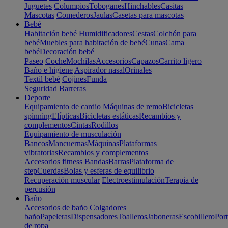
Juguetes
Columpios
Toboganes
Hinchables
Casitas
Mascotas
Comederos
Jaulas
Casetas para mascotas
Bebé
Habitación bebé
Humidificadores
Cestas
Colchón para
bebé
Muebles para habitación de bebé
Cunas
Cama
bebé
Decoración bebé
Paseo
Coche
Mochilas
Accesorios
Capazos
Carrito ligero
Baño e higiene
Aspirador nasal
Orinales
Textil bebé
Cojines
Funda
Seguridad
Barreras
Deporte
Equipamiento de cardio
Máquinas de remo
Bicicletas
spinning
Elípticas
Bicicletas estáticas
Recambios y
complementos
Cintas
Rodillos
Equipamiento de musculación
Bancos
Mancuernas
Máquinas
Plataformas
vibratorias
Recambios y complementos
Accesorios fitness
Bandas
Barras
Plataforma de
step
Cuerdas
Bolas y esferas de equilibrio
Recuperación muscular
Electroestimulación
Terapia de
percusión
Baño
Accesorios de baño
Colgadores
baño
Papeleras
Dispensadores
Toalleros
Jaboneras
Escobillero
Port
de ropa