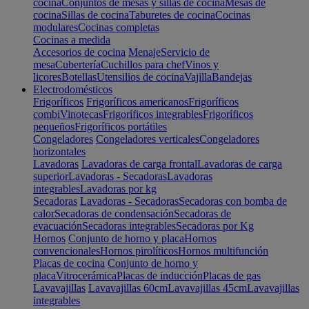
cocina
Conjuntos de mesas y sillas de cocina
Mesas de
cocina
Sillas de cocina
Taburetes de cocina
Cocinas
modulares
Cocinas completas
Cocinas a medida
Accesorios de cocina
Menaje
Servicio de
mesa
Cubertería
Cuchillos para chef
Vinos y
licores
Botellas
Utensilios de cocina
Vajilla
Bandejas
Electrodomésticos
Frigoríficos
Frigoríficos americanos
Frigoríficos
combi
Vinotecas
Frigoríficos integrables
Frigoríficos
pequeños
Frigoríficos portátiles
Congeladores
Congeladores verticales
Congeladores
horizontales
Lavadoras
Lavadoras de carga frontal
Lavadoras de carga
superior
Lavadoras - Secadoras
Lavadoras
integrables
Lavadoras por kg
Secadoras
Lavadoras - Secadoras
Secadoras con bomba de
calor
Secadoras de condensación
Secadoras de
evacuación
Secadoras integrables
Secadoras por Kg
Hornos
Conjunto de horno y placa
Hornos
convencionales
Hornos pirolíticos
Hornos multifunción
Placas de cocina
Conjunto de horno y
placa
Vitrocerámica
Placas de inducción
Placas de gas
Lavavajillas
Lavavajillas 60cm
Lavavajillas 45cm
Lavavajillas
integrables