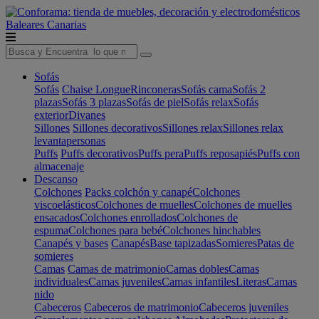
Baleares
Canarias
Sofás
Sofás
Chaise Longue
Rinconeras
Sofás cama
Sofás 2
plazas
Sofás 3 plazas
Sofás de piel
Sofás relax
Sofás
exterior
Divanes
Sillones
Sillones decorativos
Sillones relax
Sillones relax
levantapersonas
Puffs
Puffs decorativos
Puffs pera
Puffs reposapiés
Puffs con
almacenaje
Descanso
Colchones
Packs colchón y canapé
Colchones
viscoelásticos
Colchones de muelles
Colchones de muelles
ensacados
Colchones enrollados
Colchones de
espuma
Colchones para bebé
Colchones hinchables
Canapés y bases
Canapés
Base tapizadas
Somieres
Patas de
somieres
Camas
Camas de matrimonio
Camas dobles
Camas
individuales
Camas juveniles
Camas infantiles
Literas
Camas
nido
Cabeceros
Cabeceros de matrimonio
Cabeceros juveniles