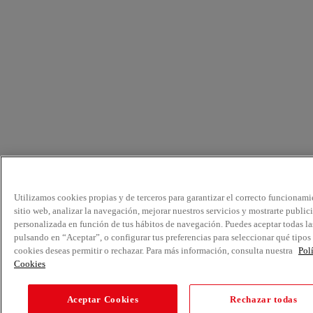
Utilizamos cookies propias y de terceros para garantizar el correcto funcionami
sitio web, analizar la navegación, mejorar nuestros servicios y mostrarte public
personalizada en función de tus hábitos de navegación. Puedes aceptar todas la
pulsando en “Aceptar”, o configurar tus preferencias para seleccionar qué tipos
cookies deseas permitir o rechazar. Para más información, consulta nuestra
Pol
Cookies
Aceptar Cookies
Rechazar todas