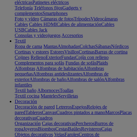
eléctricas
Patinetes eléctricos
Telefonía
Teléfonos fijos
Gadgets y
complementos
Smartphones
Foto y vídeo
Cámaras de fotos
Trípodes
Videocámaras
Cables
Cables HDMI
Cables de alimentación
Cables
USB
Cables Jack
Consolas y videojuegos
Accesorios
Textil
Ropa de cama
Mantas
Almohadas
Colchas
Sábanas
Nórdicos
Cortinas y estores
Estores
Visillos
Cortinas
Barras de cortina
Cojines
Relleno
Exterior
Fundas
Cojín con relleno
Complementos para sofás
Fundas de sofás
Plaids
Alfombras
Alfombras de habitación
Alfombras
pequeñas
Alfombras antideslizantes
Alfombras de
exterior
Alfombras de baño
Alfombras de salón
Alfombras
infantiles
Textil baño
Albornoces
Toallas
Textil cocina
Manteles
Servilletas
Decoración
Decoración de pared
Letreros
Espejos
Relojes de
pared
Tableros
Canvas
Cuadros pintados a mano
Marcos
Placas
decorativas
Cuadros
Organización
Cajas decorativas
Percheros
Burros de
ropa
Joyeros
Biombos
Cestas
Baúles
Revisteros
Cajas
Objetos decorativos
Velas
Faroles
Centros de