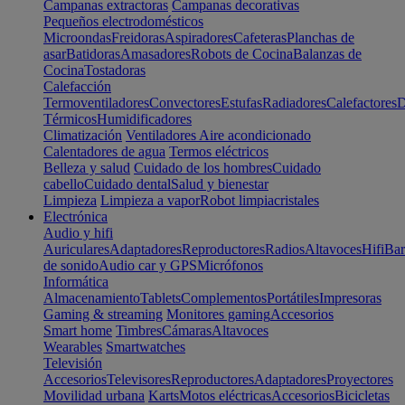
Campanas extractoras
Campanas decorativas
Pequeños electrodomésticos
Microondas
Freidoras
Aspiradores
Cafeteras
Planchas de
asar
Batidoras
Amasadores
Robots de Cocina
Balanzas de
Cocina
Tostadoras
Calefacción
Termoventiladores
Convectores
Estufas
Radiadores
Calefactores
D
Térmicos
Humidificadores
Climatización
Ventiladores
Aire acondicionado
Calentadores de agua
Termos eléctricos
Belleza y salud
Cuidado de los hombres
Cuidado
cabello
Cuidado dental
Salud y bienestar
Limpieza
Limpieza a vapor
Robot limpiacristales
Electrónica
Audio y hifi
Auriculares
Adaptadores
Reproductores
Radios
Altavoces
Hifi
Bar
de sonido
Audio car y GPS
Micrófonos
Informática
Almacenamiento
Tablets
Complementos
Portátiles
Impresoras
Gaming & streaming
Monitores gaming
Accesorios
Smart home
Timbres
Cámaras
Altavoces
Wearables
Smartwatches
Televisión
Accesorios
Televisores
Reproductores
Adaptadores
Proyectores
Movilidad urbana
Karts
Motos eléctricas
Accesorios
Bicicletas