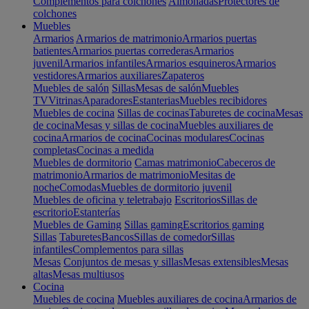
Complementos para colchones
Almohadas
Protectores de
colchones
Muebles
Armarios
Armarios de matrimonio
Armarios puertas
batientes
Armarios puertas correderas
Armarios
juvenil
Armarios infantiles
Armarios esquineros
Armarios
vestidores
Armarios auxiliares
Zapateros
Muebles de salón
Sillas
Mesas de salón
Muebles
TV
Vitrinas
Aparadores
Estanterias
Muebles recibidores
Muebles de cocina
Sillas de cocinas
Taburetes de cocina
Mesas
de cocina
Mesas y sillas de cocina
Muebles auxiliares de
cocina
Armarios de cocina
Cocinas modulares
Cocinas
completas
Cocinas a medida
Muebles de dormitorio
Camas matrimonio
Cabeceros de
matrimonio
Armarios de matrimonio
Mesitas de
noche
Comodas
Muebles de dormitorio juvenil
Muebles de oficina y teletrabajo
Escritorios
Sillas de
escritorio
Estanterías
Muebles de Gaming
Sillas gaming
Escritorios gaming
Sillas
Taburetes
Bancos
Sillas de comedor
Sillas
infantiles
Complementos para sillas
Mesas
Conjuntos de mesas y sillas
Mesas extensibles
Mesas
altas
Mesas multiusos
Cocina
Muebles de cocina
Muebles auxiliares de cocina
Armarios de