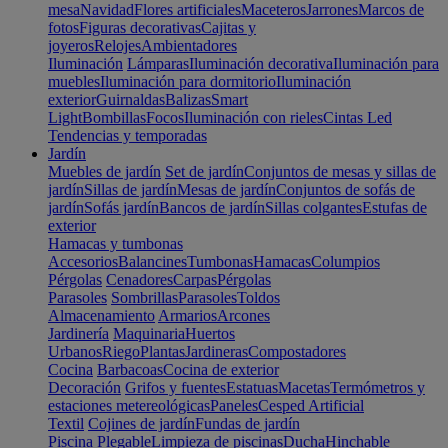
mesa
Navidad
Flores artificiales
Maceteros
Jarrones
Marcos de
fotos
Figuras decorativas
Cajitas y
joyeros
Relojes
Ambientadores
Iluminación
Lámparas
Iluminación decorativa
Iluminación para
muebles
Iluminación para dormitorio
Iluminación
exterior
Guirnaldas
Balizas
Smart
Light
Bombillas
Focos
Iluminación con rieles
Cintas Led
Tendencias y temporadas
Jardín
Muebles de jardín
Set de jardín
Conjuntos de mesas y sillas de
jardín
Sillas de jardín
Mesas de jardín
Conjuntos de sofás de
jardín
Sofás jardín
Bancos de jardín
Sillas colgantes
Estufas de
exterior
Hamacas y tumbonas
Accesorios
Balancines
Tumbonas
Hamacas
Columpios
Pérgolas
Cenadores
Carpas
Pérgolas
Parasoles
Sombrillas
Parasoles
Toldos
Almacenamiento
Armarios
Arcones
Jardinería
Maquinaria
Huertos
Urbanos
Riego
Plantas
Jardineras
Compostadores
Cocina
Barbacoas
Cocina de exterior
Decoración
Grifos y fuentes
Estatuas
Macetas
Termómetros y
estaciones metereológicas
Paneles
Cesped Artificial
Textil
Cojines de jardín
Fundas de jardín
Piscina
Plegable
Limpieza de piscinas
Ducha
Hinchable