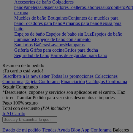
Accesorios de baño
Colgadores
baño
Papeleras
Dispensadores
Toalleros
Jaboneras
Escobillero
Port
de ropa
Muebles de baño
Botiquines
Conjuntos de muebles para
baño
Tocadores para baño
Armarios para baño
Repisa para
baño
Espejos de baño
Espejos de baño sin Luz
Espejos de baño
iluminados
Espejos de baño con aumento
Sanitarios
Bañeras
Lavabos
Mamparas
Grifería
Grifos para cocina
Grifos para ducha
Seguridad de baño
Barras de seguridad para baño
Resumen de tu pedido
¡Tu carrito está vacío!
Suscríbete a la newsletter
Todas las promociones
Colecciones
Conforama
Tarjeta Conforama
Financiación
Catálogos Conforama
Seguir Comprando
*Descuentos, cupones y servicios son aplicados en el carrito. Haz
clic en Tramitar Pedido para ver estos descuentos e importes
Pago 100% seguro
Total con descuento
(IVA incluido*)
Ir Al Carrito
Estado de mi pedido
Tiendas
Ayuda
Blog
App Conforama
Baleares