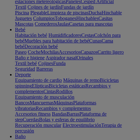
estaciones metereológicas
Paneles
Cesped Artificial
Textil
Cojines de jardín
Fundas de jardín
Piscina
Plegable
Limpieza de piscinas
Ducha
Hinchable
Juguetes
Columpios
Toboganes
Hinchables
Casitas
Mascotas
Comederos
Jaulas
Casetas para mascotas
Bebé
Habitación bebé
Humidificadores
Cestas
Colchón para
bebé
Muebles para habitación de bebé
Cunas
Cama
bebé
Decoración bebé
Paseo
Coche
Mochilas
Accesorios
Capazos
Carrito ligero
Baño e higiene
Aspirador nasal
Orinales
Textil bebé
Cojines
Funda
Seguridad
Barreras
Deporte
Equipamiento de cardio
Máquinas de remo
Bicicletas
spinning
Elípticas
Bicicletas estáticas
Recambios y
complementos
Cintas
Rodillos
Equipamiento de musculación
Bancos
Mancuernas
Máquinas
Plataformas
vibratorias
Recambios y complementos
Accesorios fitness
Bandas
Barras
Plataforma de
step
Cuerdas
Bolas y esferas de equilibrio
Recuperación muscular
Electroestimulación
Terapia de
percusión
Baño