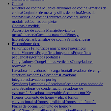
Cocina
Muebles de cocina
Muebles auxiliares de cocina
Armarios de
cocina
Conjuntos de mesas y sillas de cocina
Mesas de
cocina
Sillas de cocina
Taburetes de cocina
Cocinas
modulares
Cocinas completas
Cocinas a medida
Accesorios de cocina
Menaje
Servicio de
mesa
Cubertería
Cuchillos para chef
Vinos y
licores
Botellas
Utensilios de cocina
Vajilla
Bandejas
Electrodomésticos
Frigoríficos
Frigoríficos americanos
Frigoríficos
combi
Vinotecas
Frigoríficos integrables
Frigoríficos
pequeños
Frigoríficos portátiles
Congeladores
Congeladores verticales
Congeladores
horizontales
Lavadoras
Lavadoras de carga frontal
Lavadoras de carga
superior
Lavadoras - Secadoras
Lavadoras
integrables
Lavadoras por kg
Secadoras
Lavadoras - Secadoras
Secadoras con bomba de
calor
Secadoras de condensación
Secadoras de
evacuación
Secadoras integrables
Secadoras por Kg
Hornos
Conjunto de horno y placa
Hornos
convencionales
Hornos pirolíticos
Hornos multifunción
Placas de cocina
Conjunto de horno y
placa
Vitrocerámica
Placas de inducción
Placas de gas