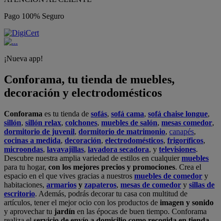
Pago 100% Seguro
¡Nueva app!
Conforama, tu tienda de muebles,
decoración y electrodomésticos
Conforama
es tu tienda de
sofás
,
sofá cama
,
sofá chaise longue
,
sillón
,
sillón relax
,
colchones
,
muebles de salón
,
mesas comedor
,
dormitorio de juvenil
,
dormitorio de matrimonio
,
canapés
,
cocinas a medida
,
decoración
,
electrodomésticos
,
frigoríficos
,
microondas
,
lavavajillas
,
lavadora secadora
, y
televisiones
.
Descubre nuestra amplia variedad de estilos en cualquier
muebles
para tu hogar,
con los mejores precios y promociones
. Crea el
espacio en el que vives gracias a nuestros
muebles de comedor
y
habitaciones,
armarios
y
zapateros
,
mesas de comedor
y
sillas de
escritorio
. Además, podrás decorar tu casa con multitud de
artículos, tener el mejor ocio con los productos de
imagen y sonido
y aprovechar tu
jardín
en las épocas de buen tiempo. Conforama
realiza el
servicio de envío a domicilio como recogida en tienda.