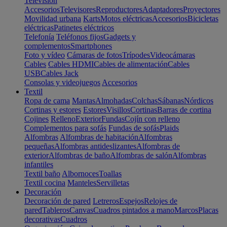
Televisión
Accesorios
Televisores
Reproductores
Adaptadores
Proyectores
Movilidad urbana
Karts
Motos eléctricas
Accesorios
Bicicletas
eléctricas
Patinetes eléctricos
Telefonía
Teléfonos fijos
Gadgets y
complementos
Smartphones
Foto y vídeo
Cámaras de fotos
Trípodes
Videocámaras
Cables
Cables HDMI
Cables de alimentación
Cables
USB
Cables Jack
Consolas y videojuegos
Accesorios
Textil
Ropa de cama
Mantas
Almohadas
Colchas
Sábanas
Nórdicos
Cortinas y estores
Estores
Visillos
Cortinas
Barras de cortina
Cojines
Relleno
Exterior
Fundas
Cojín con relleno
Complementos para sofás
Fundas de sofás
Plaids
Alfombras
Alfombras de habitación
Alfombras
pequeñas
Alfombras antideslizantes
Alfombras de
exterior
Alfombras de baño
Alfombras de salón
Alfombras
infantiles
Textil baño
Albornoces
Toallas
Textil cocina
Manteles
Servilletas
Decoración
Decoración de pared
Letreros
Espejos
Relojes de
pared
Tableros
Canvas
Cuadros pintados a mano
Marcos
Placas
decorativas
Cuadros