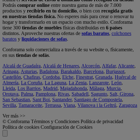
Podrás
comprar online
entre nuestra gama de más de 7.000
productos y
recibirlo en tu domicilio
, o bien con
recogida gratis
en nuestras tiendas física.
No esperes más para crear o renovar tu
hogar y transformarlo en un espacio con mucho estilo. Conforama
tiene 300
tiendas de muebles
físicas distribuidas en
6 países
distintos. Aproveche nuestras ofertas de
sofas baratos
,
colchones
baratos
y
liquidaciones de sofas
.
Conforama solo comercializa a través de su website o, físicamente,
en sus
tiendas de sofás
.
Alcalá de Guadaíra
,
Alcalá de Henares
,
Alcorcón
,
Alfafar
,
Alicante
,
Arinaga
,
Asturias
,
Badalona
,
Barakaldo
,
Barcelona
,
Burjassot
,
Castellón
,
Chafiras
,
Cordoba
,
Elche
,
Finestrat
,
Granada
,
Huércal de
Almería
,
La Coruña
,
La Laguna
,
La Zenia
,
Lanzarote
,
León
,
Lleida
,
Los Barrios
,
Madrid
,
Majadahonda
,
Málaga
,
Murcia
,
Orotava
,
Palma
,
Pamplona
,
Rivas
,
Sabadell
,
Sagunto
,
Salt, Girona
,
San Sebastian
,
Sant Boi
,
Santander
,
Santiago de Compostela
,
Sevilla
,
Tamaraceite
,
Terrassa
,
Viana
,
Vilanova i la Geltrú
,
Zaragoza
Ver más >>
© Conforama
Términos y Condiciones
Política de privacidad
Política de cookies
Configuración de Cookies