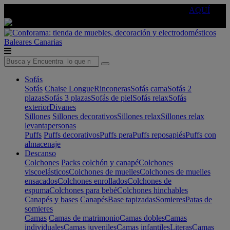
🔵Cambia tu electro con
-10% EXTRA
de descuento ☑️
AQUÍ
Baleares
Canarias
Sofás
Sofás
Chaise Longue
Rinconeras
Sofás cama
Sofás 2
plazas
Sofás 3 plazas
Sofás de piel
Sofás relax
Sofás
exterior
Divanes
Sillones
Sillones decorativos
Sillones relax
Sillones relax
levantapersonas
Puffs
Puffs decorativos
Puffs pera
Puffs reposapiés
Puffs con
almacenaje
Descanso
Colchones
Packs colchón y canapé
Colchones
viscoelásticos
Colchones de muelles
Colchones de muelles
ensacados
Colchones enrollados
Colchones de
espuma
Colchones para bebé
Colchones hinchables
Canapés y bases
Canapés
Base tapizadas
Somieres
Patas de
somieres
Camas
Camas de matrimonio
Camas dobles
Camas
individuales
Camas juveniles
Camas infantiles
Literas
Camas