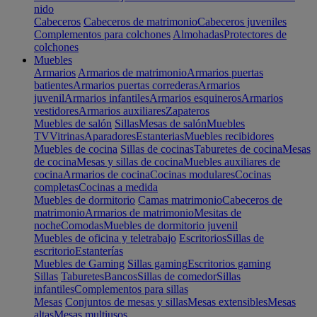
nido
Cabeceros
Cabeceros de matrimonio
Cabeceros juveniles
Complementos para colchones
Almohadas
Protectores de
colchones
Muebles
Armarios
Armarios de matrimonio
Armarios puertas
batientes
Armarios puertas correderas
Armarios
juvenil
Armarios infantiles
Armarios esquineros
Armarios
vestidores
Armarios auxiliares
Zapateros
Muebles de salón
Sillas
Mesas de salón
Muebles
TV
Vitrinas
Aparadores
Estanterias
Muebles recibidores
Muebles de cocina
Sillas de cocinas
Taburetes de cocina
Mesas
de cocina
Mesas y sillas de cocina
Muebles auxiliares de
cocina
Armarios de cocina
Cocinas modulares
Cocinas
completas
Cocinas a medida
Muebles de dormitorio
Camas matrimonio
Cabeceros de
matrimonio
Armarios de matrimonio
Mesitas de
noche
Comodas
Muebles de dormitorio juvenil
Muebles de oficina y teletrabajo
Escritorios
Sillas de
escritorio
Estanterías
Muebles de Gaming
Sillas gaming
Escritorios gaming
Sillas
Taburetes
Bancos
Sillas de comedor
Sillas
infantiles
Complementos para sillas
Mesas
Conjuntos de mesas y sillas
Mesas extensibles
Mesas
altas
Mesas multiusos