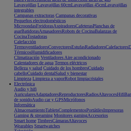
Lavavajillas
Lavavajillas 60cm
Lavavajillas 45cm
Lavavajillas
integrables
Campanas extractoras
Campanas decorativas
Pequeños electrodomésticos
Microondas
Freidoras
Aspiradores
Cafeteras
Planchas de
asar
Batidoras
Amasadores
Robots de Cocina
Balanzas de
Cocina
Tostadoras
Calefacción
Termoventiladores
Convectores
Estufas
Radiadores
Calefactores
D
Térmicos
Humidificadores
Climatización
Ventiladores
Aire acondicionado
Calentadores de agua
Termos eléctricos
Belleza y salud
Cuidado de los hombres
Cuidado
cabello
Cuidado dental
Salud y bienestar
Limpieza
Limpieza a vapor
Robot limpiacristales
Electrónica
Audio y hifi
Auriculares
Adaptadores
Reproductores
Radios
Altavoces
Hifi
Bar
de sonido
Audio car y GPS
Micrófonos
Informática
Almacenamiento
Tablets
Complementos
Portátiles
Impresoras
Gaming & streaming
Monitores gaming
Accesorios
Smart home
Timbres
Cámaras
Altavoces
Wearables
Smartwatches