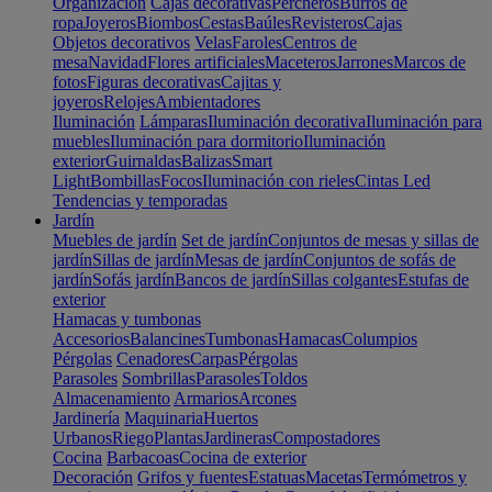
Organización
Cajas decorativas
Percheros
Burros de
ropa
Joyeros
Biombos
Cestas
Baúles
Revisteros
Cajas
Objetos decorativos
Velas
Faroles
Centros de
mesa
Navidad
Flores artificiales
Maceteros
Jarrones
Marcos de
fotos
Figuras decorativas
Cajitas y
joyeros
Relojes
Ambientadores
Iluminación
Lámparas
Iluminación decorativa
Iluminación para
muebles
Iluminación para dormitorio
Iluminación
exterior
Guirnaldas
Balizas
Smart
Light
Bombillas
Focos
Iluminación con rieles
Cintas Led
Tendencias y temporadas
Jardín
Muebles de jardín
Set de jardín
Conjuntos de mesas y sillas de
jardín
Sillas de jardín
Mesas de jardín
Conjuntos de sofás de
jardín
Sofás jardín
Bancos de jardín
Sillas colgantes
Estufas de
exterior
Hamacas y tumbonas
Accesorios
Balancines
Tumbonas
Hamacas
Columpios
Pérgolas
Cenadores
Carpas
Pérgolas
Parasoles
Sombrillas
Parasoles
Toldos
Almacenamiento
Armarios
Arcones
Jardinería
Maquinaria
Huertos
Urbanos
Riego
Plantas
Jardineras
Compostadores
Cocina
Barbacoas
Cocina de exterior
Decoración
Grifos y fuentes
Estatuas
Macetas
Termómetros y