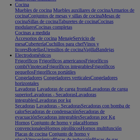
Cocina
Muebles de cocina
Muebles auxiliares de cocina
Armarios de
cocina
Conjuntos de mesas y sillas de cocina
Mesas de
cocina
Sillas de cocina
Taburetes de cocina
Cocinas
modulares
Cocinas completas
Cocinas a medida
Accesorios de cocina
Menaje
Servicio de
mesa
Cubertería
Cuchillos para chef
Vinos y
licores
Botellas
Utensilios de cocina
Vajilla
Bandejas
Electrodomésticos
Frigoríficos
Frigoríficos americanos
Frigoríficos
combi
Vinotecas
Frigoríficos integrables
Frigoríficos
pequeños
Frigoríficos portátiles
Congeladores
Congeladores verticales
Congeladores
horizontales
Lavadoras
Lavadoras de carga frontal
Lavadoras de carga
superior
Lavadoras - Secadoras
Lavadoras
integrables
Lavadoras por kg
Secadoras
Lavadoras - Secadoras
Secadoras con bomba de
calor
Secadoras de condensación
Secadoras de
evacuación
Secadoras integrables
Secadoras por Kg
Hornos
Conjunto de horno y placa
Hornos
convencionales
Hornos pirolíticos
Hornos multifunción
Placas de cocina
Conjunto de horno y
placa
Vitrocerámica
Placas de inducción
Placas de gas