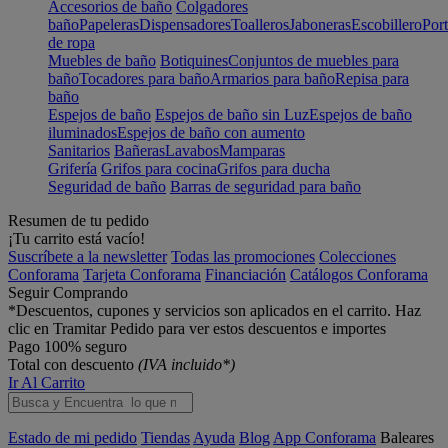
Accesorios de baño
Colgadores
baño
Papeleras
Dispensadores
Toalleros
Jaboneras
Escobillero
Port
de ropa
Muebles de baño
Botiquines
Conjuntos de muebles para
baño
Tocadores para baño
Armarios para baño
Repisa para
baño
Espejos de baño
Espejos de baño sin Luz
Espejos de baño
iluminados
Espejos de baño con aumento
Sanitarios
Bañeras
Lavabos
Mamparas
Grifería
Grifos para cocina
Grifos para ducha
Seguridad de baño
Barras de seguridad para baño
Resumen de tu pedido
¡Tu carrito está vacío!
Suscríbete a la newsletter
Todas las promociones
Colecciones
Conforama
Tarjeta Conforama
Financiación
Catálogos Conforama
Seguir Comprando
*Descuentos, cupones y servicios son aplicados en el carrito. Haz
clic en Tramitar Pedido para ver estos descuentos e importes
Pago 100% seguro
Total con descuento
(IVA incluido*)
Ir Al Carrito
Estado de mi pedido
Tiendas
Ayuda
Blog
App Conforama
Baleares