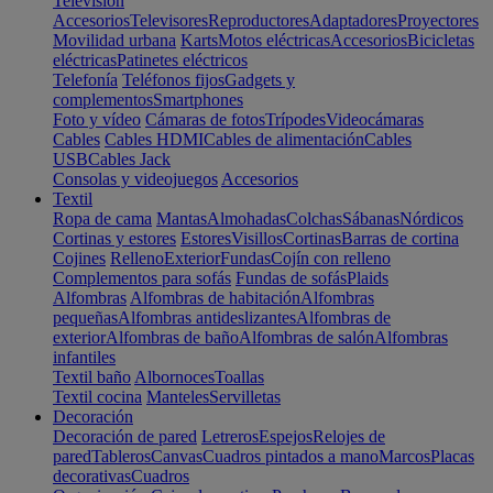
Televisión
Accesorios
Televisores
Reproductores
Adaptadores
Proyectores
Movilidad urbana
Karts
Motos eléctricas
Accesorios
Bicicletas
eléctricas
Patinetes eléctricos
Telefonía
Teléfonos fijos
Gadgets y
complementos
Smartphones
Foto y vídeo
Cámaras de fotos
Trípodes
Videocámaras
Cables
Cables HDMI
Cables de alimentación
Cables
USB
Cables Jack
Consolas y videojuegos
Accesorios
Textil
Ropa de cama
Mantas
Almohadas
Colchas
Sábanas
Nórdicos
Cortinas y estores
Estores
Visillos
Cortinas
Barras de cortina
Cojines
Relleno
Exterior
Fundas
Cojín con relleno
Complementos para sofás
Fundas de sofás
Plaids
Alfombras
Alfombras de habitación
Alfombras
pequeñas
Alfombras antideslizantes
Alfombras de
exterior
Alfombras de baño
Alfombras de salón
Alfombras
infantiles
Textil baño
Albornoces
Toallas
Textil cocina
Manteles
Servilletas
Decoración
Decoración de pared
Letreros
Espejos
Relojes de
pared
Tableros
Canvas
Cuadros pintados a mano
Marcos
Placas
decorativas
Cuadros