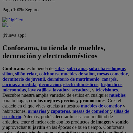
Pago 100% Seguro
¡Nueva app!
Conforama, tu tienda de muebles,
decoración y electrodomésticos
Conforama
es tu tienda de
sofás
,
sofá cama
,
sofá chaise longue
,
sillón
,
sillón relax
,
colchones
,
muebles de salón
,
mesas comedor
,
dormitorio de juvenil
,
dormitorio de matrimonio
,
canapés
,
cocinas a medida
,
decoración
,
electrodomésticos
,
frigoríficos
,
microondas
,
lavavajillas
,
lavadora secadora
, y
televisiones
.
Descubre nuestra amplia variedad de estilos en cualquier
muebles
para tu hogar,
con los mejores precios y promociones
. Crea el
espacio en el que vives gracias a nuestros
muebles de comedor
y
habitaciones,
armarios
y
zapateros
,
mesas de comedor
y
sillas de
escritorio
. Además, podrás decorar tu casa con multitud de
artículos, tener el mejor ocio con los productos de
imagen y sonido
y aprovechar tu
jardín
en las épocas de buen tiempo. Conforama
realiza el
servicio de envío a domicilio como recogida en tienda.