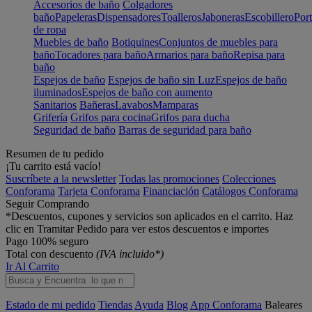
Accesorios de baño
Colgadores
baño
Papeleras
Dispensadores
Toalleros
Jaboneras
Escobillero
Port
de ropa
Muebles de baño
Botiquines
Conjuntos de muebles para
baño
Tocadores para baño
Armarios para baño
Repisa para
baño
Espejos de baño
Espejos de baño sin Luz
Espejos de baño
iluminados
Espejos de baño con aumento
Sanitarios
Bañeras
Lavabos
Mamparas
Grifería
Grifos para cocina
Grifos para ducha
Seguridad de baño
Barras de seguridad para baño
Resumen de tu pedido
¡Tu carrito está vacío!
Suscríbete a la newsletter
Todas las promociones
Colecciones
Conforama
Tarjeta Conforama
Financiación
Catálogos Conforama
Seguir Comprando
*Descuentos, cupones y servicios son aplicados en el carrito. Haz
clic en Tramitar Pedido para ver estos descuentos e importes
Pago 100% seguro
Total con descuento
(IVA incluido*)
Ir Al Carrito
Estado de mi pedido
Tiendas
Ayuda
Blog
App Conforama
Baleares