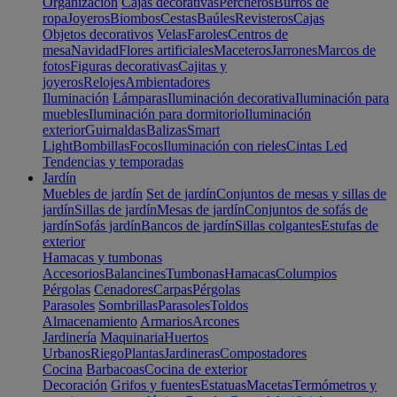
Organización
Cajas decorativas
Percheros
Burros de
ropa
Joyeros
Biombos
Cestas
Baúles
Revisteros
Cajas
Objetos decorativos
Velas
Faroles
Centros de
mesa
Navidad
Flores artificiales
Maceteros
Jarrones
Marcos de
fotos
Figuras decorativas
Cajitas y
joyeros
Relojes
Ambientadores
Iluminación
Lámparas
Iluminación decorativa
Iluminación para
muebles
Iluminación para dormitorio
Iluminación
exterior
Guirnaldas
Balizas
Smart
Light
Bombillas
Focos
Iluminación con rieles
Cintas Led
Tendencias y temporadas
Jardín
Muebles de jardín
Set de jardín
Conjuntos de mesas y sillas de
jardín
Sillas de jardín
Mesas de jardín
Conjuntos de sofás de
jardín
Sofás jardín
Bancos de jardín
Sillas colgantes
Estufas de
exterior
Hamacas y tumbonas
Accesorios
Balancines
Tumbonas
Hamacas
Columpios
Pérgolas
Cenadores
Carpas
Pérgolas
Parasoles
Sombrillas
Parasoles
Toldos
Almacenamiento
Armarios
Arcones
Jardinería
Maquinaria
Huertos
Urbanos
Riego
Plantas
Jardineras
Compostadores
Cocina
Barbacoas
Cocina de exterior
Decoración
Grifos y fuentes
Estatuas
Macetas
Termómetros y