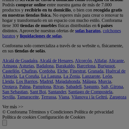
Podrás
comprar online
entre nuestra gama de más de 7.000
productos y
recibirlo en tu domicilio
, o bien con
recogida gratis
en nuestras tiendas física.
No esperes más para crear o renovar tu
hogar y transformarlo en un espacio con mucho estilo. Conforama
tiene 300
tiendas de muebles
físicas distribuidas en
6 países
distintos. Aproveche nuestras ofertas de
sofas baratos
,
colchones
baratos
y
liquidaciones de sofas
.
Conforama solo comercializa a través de su website o, físicamente,
en sus
tiendas de sofás
.
Alcalá de Guadaíra
,
Alcalá de Henares
,
Alcorcón
,
Alfafar
,
Alicante
,
Arinaga
,
Asturias
,
Badalona
,
Barakaldo
,
Barcelona
,
Burjassot
,
Castellón
,
Chafiras
,
Cordoba
,
Elche
,
Finestrat
,
Granada
,
Huércal de
Almería
,
La Coruña
,
La Laguna
,
La Zenia
,
Lanzarote
,
León
,
Lleida
,
Los Barrios
,
Madrid
,
Majadahonda
,
Málaga
,
Murcia
,
Orotava
,
Palma
,
Pamplona
,
Rivas
,
Sabadell
,
Sagunto
,
Salt, Girona
,
San Sebastian
,
Sant Boi
,
Santander
,
Santiago de Compostela
,
Sevilla
,
Tamaraceite
,
Terrassa
,
Viana
,
Vilanova i la Geltrú
,
Zaragoza
Ver más >>
© Conforama
Términos y Condiciones
Política de privacidad
Política de cookies
Configuración de Cookies