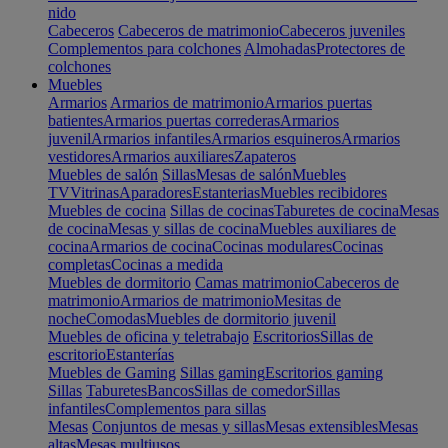
nido
Cabeceros
Cabeceros de matrimonio
Cabeceros juveniles
Complementos para colchones
Almohadas
Protectores de
colchones
Muebles
Armarios
Armarios de matrimonio
Armarios puertas
batientes
Armarios puertas correderas
Armarios
juvenil
Armarios infantiles
Armarios esquineros
Armarios
vestidores
Armarios auxiliares
Zapateros
Muebles de salón
Sillas
Mesas de salón
Muebles
TV
Vitrinas
Aparadores
Estanterias
Muebles recibidores
Muebles de cocina
Sillas de cocinas
Taburetes de cocina
Mesas
de cocina
Mesas y sillas de cocina
Muebles auxiliares de
cocina
Armarios de cocina
Cocinas modulares
Cocinas
completas
Cocinas a medida
Muebles de dormitorio
Camas matrimonio
Cabeceros de
matrimonio
Armarios de matrimonio
Mesitas de
noche
Comodas
Muebles de dormitorio juvenil
Muebles de oficina y teletrabajo
Escritorios
Sillas de
escritorio
Estanterías
Muebles de Gaming
Sillas gaming
Escritorios gaming
Sillas
Taburetes
Bancos
Sillas de comedor
Sillas
infantiles
Complementos para sillas
Mesas
Conjuntos de mesas y sillas
Mesas extensibles
Mesas
altas
Mesas multiusos