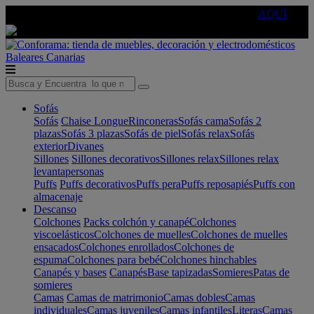
🔵Cambia tu electro con
-10% EXTRA
de descuento ☑️
AQUÍ
Baleares
Canarias
Sofás
Sofás
Chaise Longue
Rinconeras
Sofás cama
Sofás 2
plazas
Sofás 3 plazas
Sofás de piel
Sofás relax
Sofás
exterior
Divanes
Sillones
Sillones decorativos
Sillones relax
Sillones relax
levantapersonas
Puffs
Puffs decorativos
Puffs pera
Puffs reposapiés
Puffs con
almacenaje
Descanso
Colchones
Packs colchón y canapé
Colchones
viscoelásticos
Colchones de muelles
Colchones de muelles
ensacados
Colchones enrollados
Colchones de
espuma
Colchones para bebé
Colchones hinchables
Canapés y bases
Canapés
Base tapizadas
Somieres
Patas de
somieres
Camas
Camas de matrimonio
Camas dobles
Camas
individuales
Camas juveniles
Camas infantiles
Literas
Camas