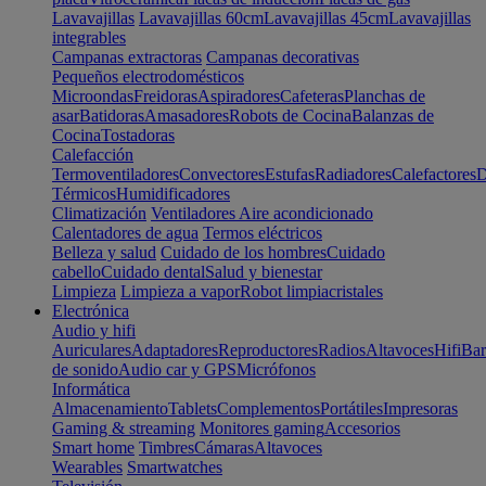
Lavavajillas
Lavavajillas 60cm
Lavavajillas 45cm
Lavavajillas
integrables
Campanas extractoras
Campanas decorativas
Pequeños electrodomésticos
Microondas
Freidoras
Aspiradores
Cafeteras
Planchas de
asar
Batidoras
Amasadores
Robots de Cocina
Balanzas de
Cocina
Tostadoras
Calefacción
Termoventiladores
Convectores
Estufas
Radiadores
Calefactores
D
Térmicos
Humidificadores
Climatización
Ventiladores
Aire acondicionado
Calentadores de agua
Termos eléctricos
Belleza y salud
Cuidado de los hombres
Cuidado
cabello
Cuidado dental
Salud y bienestar
Limpieza
Limpieza a vapor
Robot limpiacristales
Electrónica
Audio y hifi
Auriculares
Adaptadores
Reproductores
Radios
Altavoces
Hifi
Bar
de sonido
Audio car y GPS
Micrófonos
Informática
Almacenamiento
Tablets
Complementos
Portátiles
Impresoras
Gaming & streaming
Monitores gaming
Accesorios
Smart home
Timbres
Cámaras
Altavoces
Wearables
Smartwatches