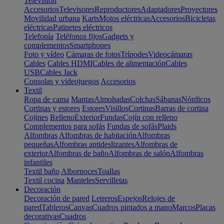
Televisión
Accesorios
Televisores
Reproductores
Adaptadores
Proyectores
Movilidad urbana
Karts
Motos eléctricas
Accesorios
Bicicletas
eléctricas
Patinetes eléctricos
Telefonía
Teléfonos fijos
Gadgets y
complementos
Smartphones
Foto y vídeo
Cámaras de fotos
Trípodes
Videocámaras
Cables
Cables HDMI
Cables de alimentación
Cables
USB
Cables Jack
Consolas y videojuegos
Accesorios
Textil
Ropa de cama
Mantas
Almohadas
Colchas
Sábanas
Nórdicos
Cortinas y estores
Estores
Visillos
Cortinas
Barras de cortina
Cojines
Relleno
Exterior
Fundas
Cojín con relleno
Complementos para sofás
Fundas de sofás
Plaids
Alfombras
Alfombras de habitación
Alfombras
pequeñas
Alfombras antideslizantes
Alfombras de
exterior
Alfombras de baño
Alfombras de salón
Alfombras
infantiles
Textil baño
Albornoces
Toallas
Textil cocina
Manteles
Servilletas
Decoración
Decoración de pared
Letreros
Espejos
Relojes de
pared
Tableros
Canvas
Cuadros pintados a mano
Marcos
Placas
decorativas
Cuadros