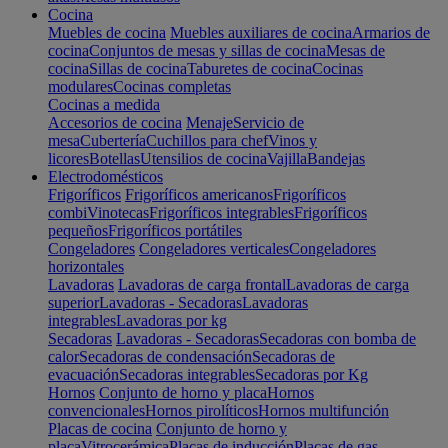
Cocina
Muebles de cocina
Muebles auxiliares de cocina
Armarios de
cocina
Conjuntos de mesas y sillas de cocina
Mesas de
cocina
Sillas de cocina
Taburetes de cocina
Cocinas
modulares
Cocinas completas
Cocinas a medida
Accesorios de cocina
Menaje
Servicio de
mesa
Cubertería
Cuchillos para chef
Vinos y
licores
Botellas
Utensilios de cocina
Vajilla
Bandejas
Electrodomésticos
Frigoríficos
Frigoríficos americanos
Frigoríficos
combi
Vinotecas
Frigoríficos integrables
Frigoríficos
pequeños
Frigoríficos portátiles
Congeladores
Congeladores verticales
Congeladores
horizontales
Lavadoras
Lavadoras de carga frontal
Lavadoras de carga
superior
Lavadoras - Secadoras
Lavadoras
integrables
Lavadoras por kg
Secadoras
Lavadoras - Secadoras
Secadoras con bomba de
calor
Secadoras de condensación
Secadoras de
evacuación
Secadoras integrables
Secadoras por Kg
Hornos
Conjunto de horno y placa
Hornos
convencionales
Hornos pirolíticos
Hornos multifunción
Placas de cocina
Conjunto de horno y
placa
Vitrocerámica
Placas de inducción
Placas de gas