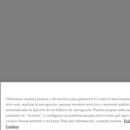
Utilizamos cookies propias y de terceros para garantizar el correcto funcionami
sitio web, analizar la navegación, mejorar nuestros servicios y mostrarte public
personalizada en función de tus hábitos de navegación. Puedes aceptar todas la
pulsando en “Aceptar”, o configurar tus preferencias para seleccionar qué tipos
cookies deseas permitir o rechazar. Para más información, consulta nuestra
Pol
Cookies