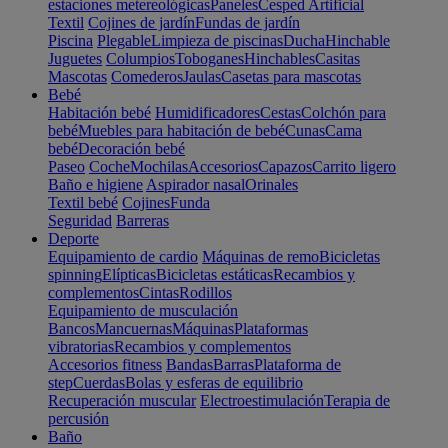
estaciones metereológicas
Paneles
Cesped Artificial
Textil
Cojines de jardín
Fundas de jardín
Piscina
Plegable
Limpieza de piscinas
Ducha
Hinchable
Juguetes
Columpios
Toboganes
Hinchables
Casitas
Mascotas
Comederos
Jaulas
Casetas para mascotas
Bebé
Habitación bebé
Humidificadores
Cestas
Colchón para
bebé
Muebles para habitación de bebé
Cunas
Cama
bebé
Decoración bebé
Paseo
Coche
Mochilas
Accesorios
Capazos
Carrito ligero
Baño e higiene
Aspirador nasal
Orinales
Textil bebé
Cojines
Funda
Seguridad
Barreras
Deporte
Equipamiento de cardio
Máquinas de remo
Bicicletas
spinning
Elípticas
Bicicletas estáticas
Recambios y
complementos
Cintas
Rodillos
Equipamiento de musculación
Bancos
Mancuernas
Máquinas
Plataformas
vibratorias
Recambios y complementos
Accesorios fitness
Bandas
Barras
Plataforma de
step
Cuerdas
Bolas y esferas de equilibrio
Recuperación muscular
Electroestimulación
Terapia de
percusión
Baño