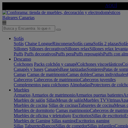
🔵Cambia tu electro con
-10% EXTRA
de descuento ☑️
AQUÍ
Baleares
Canarias
Sofás
Sofás
Chaise Longue
Rinconeras
Sofás cama
Sofás 2 plazas
Sofá
Sillones
Sillones decorativos
Sillones relax
Sillones relax levant
Puffs
Puffs decorativos
Puffs pera
Puffs reposapiés
Puffs con al
Descanso
Colchones
Packs colchón y canapé
Colchones viscoelásticos
Col
Canapés y bases
Canapés
Base tapizadas
Somieres
Patas de somi
Camas
Camas de matrimonio
Camas dobles
Camas individuales
Cabeceros
Cabeceros de matrimonio
Cabeceros juveniles
Complementos para colchones
Almohadas
Protectores de colch
Muebles
Armarios
Armarios de matrimonio
Armarios puertas batientes
Ar
Muebles de salón
Sillas
Mesas de salón
Muebles TV
Vitrinas
Apa
Muebles de cocina
Sillas de cocinas
Taburetes de cocina
Mesas d
Muebles de dormitorio
Camas matrimonio
Cabeceros de matrim
Muebles de oficina y teletrabajo
Escritorios
Sillas de escritorio
Es
Muebles de Gaming
Sillas gaming
Escritorios gaming
Sillas
Taburetes
Bancos
Sillas de comedor
Sillas infantiles
Complem