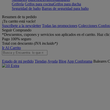
Grifería
Grifos para cocina
Grifos para ducha
Seguridad de baño
Barras de seguridad para baño
Resumen de tu pedido
¡Tu carrito está vacío!
Suscríbete a la newsletter
Todas las promociones
Colecciones Confo
Seguir Comprando
*Descuentos, cupones y servicios son aplicados en el carrito. Haz cli
Pago 100% seguro
Total con descuento
(IVA incluido*)
Ir Al Carrito
Estado de mi pedido
Tiendas
Ayuda
Blog
App Conforama
Baleares
C