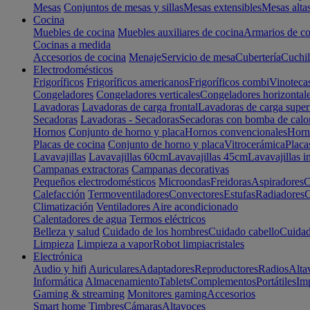
Mesas
Conjuntos de mesas y sillas
Mesas extensibles
Mesas alta
Cocina
Muebles de cocina
Muebles auxiliares de cocina
Armarios de co
Cocinas a medida
Accesorios de cocina
Menaje
Servicio de mesa
Cubertería
Cuchil
Electrodomésticos
Frigoríficos
Frigoríficos americanos
Frigoríficos combi
Vinoteca
Congeladores
Congeladores verticales
Congeladores horizontal
Lavadoras
Lavadoras de carga frontal
Lavadoras de carga super
Secadoras
Lavadoras - Secadoras
Secadoras con bomba de calo
Hornos
Conjunto de horno y placa
Hornos convencionales
Horno
Placas de cocina
Conjunto de horno y placa
Vitrocerámica
Placa
Lavavajillas
Lavavajillas 60cm
Lavavajillas 45cm
Lavavajillas i
Campanas extractoras
Campanas decorativas
Pequeños electrodomésticos
Microondas
Freidoras
Aspiradores
C
Calefacción
Termoventiladores
Convectores
Estufas
Radiadores
C
Climatización
Ventiladores
Aire acondicionado
Calentadores de agua
Termos eléctricos
Belleza y salud
Cuidado de los hombres
Cuidado cabello
Cuidad
Limpieza
Limpieza a vapor
Robot limpiacristales
Electrónica
Audio y hifi
Auriculares
Adaptadores
Reproductores
Radios
Alta
Informática
Almacenamiento
Tablets
Complementos
Portátiles
Im
Gaming & streaming
Monitores gaming
Accesorios
Smart home
Timbres
Cámaras
Altavoces