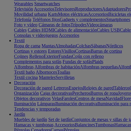
Wearables
Smartwatches
Televisión
Accesorios
Televisores
Reproductores
Adaptadores
Pr
Movilidad urbana
Karts
Motos eléctricas
Accesorios
Bicicletas el
Telefonía
Teléfonos fijos
Gadgets y complementos
Smartphones
Foto y vídeo
Cámaras de fotos
Trípodes
Videocámaras
Cables
Cables HDMI
Cables de alimentación
Cables USB
Cable
Consolas y videojuegos
Accesorios
Textil
Ropa de cama
Mantas
Almohadas
Colchas
Sábanas
Nórdicos
Cortinas y estores
Estores
Visillos
Cortinas
Barras de cortina
Cojines
Relleno
Exterior
Fundas
Cojín con relleno
Complementos para sofás
Fundas de sofás
Plaids
Alfombras
Alfombras de habitación
Alfombras pequeñas
Alfomb
Textil baño
Albornoces
Toallas
Textil cocina
Manteles
Servilletas
Decoración
Decoración de pared
Letreros
Espejos
Relojes de pared
Tableros
Organización
Cajas decorativas
Percheros
Burros de ropa
Joyero
Objetos decorativos
Velas
Faroles
Centros de mesa
Navidad
Flore
Iluminación
Lámparas
Iluminación decorativa
Iluminación para 
Tendencias y temporadas
Jardín
Muebles de jardín
Set de jardín
Conjuntos de mesas y sillas de j
Hamacas y tumbonas
Accesorios
Balancines
Tumbonas
Hamaca
Pérgolas
Cenadores
Carpas
Pérgolas