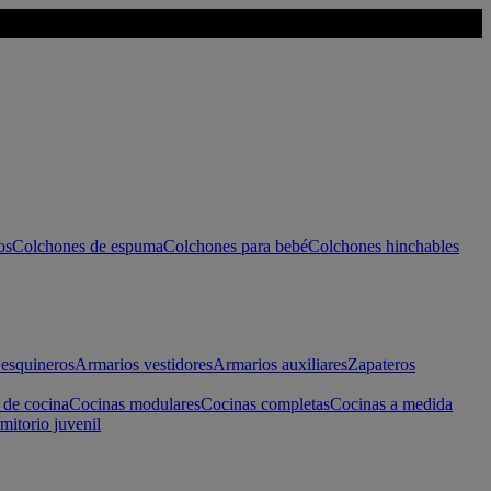
os
Colchones de espuma
Colchones para bebé
Colchones hinchables
esquineros
Armarios vestidores
Armarios auxiliares
Zapateros
 de cocina
Cocinas modulares
Cocinas completas
Cocinas a medida
mitorio juvenil