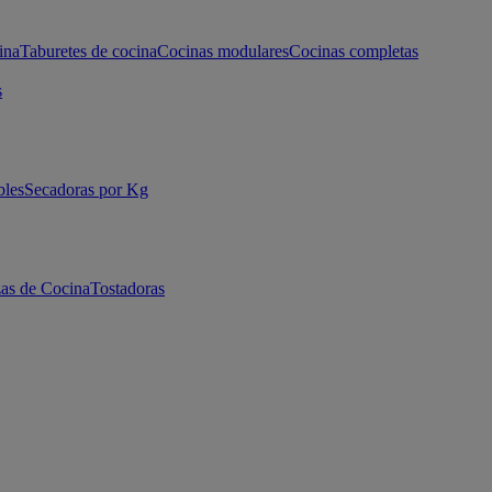
ina
Taburetes de cocina
Cocinas modulares
Cocinas completas
s
bles
Secadoras por Kg
as de Cocina
Tostadoras