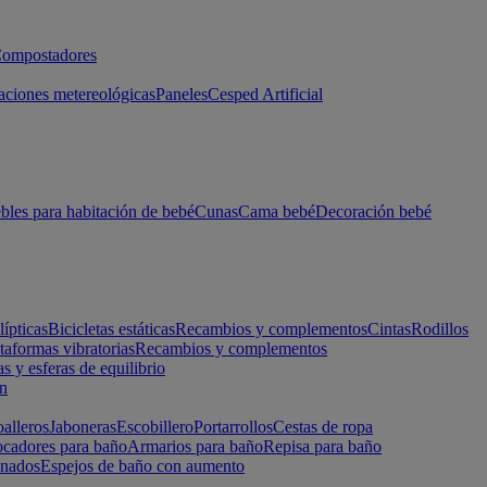
ompostadores
aciones metereológicas
Paneles
Cesped Artificial
les para habitación de bebé
Cunas
Cama bebé
Decoración bebé
lípticas
Bicicletas estáticas
Recambios y complementos
Cintas
Rodillos
taformas vibratorias
Recambios y complementos
s y esferas de equilibrio
ón
alleros
Jaboneras
Escobillero
Portarrollos
Cestas de ropa
cadores para baño
Armarios para baño
Repisa para baño
inados
Espejos de baño con aumento