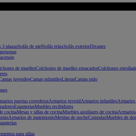
s 3 plazas
Sofás de piel
Sofás relax
Sofás exterior
Divanes
apersonas
macenaje
chones de muelles
Colchones de muelles ensacados
Colchones enrollad
eres
Camas juveniles
Camas infantiles
Literas
Camas nido
ones
marios puertas correderas
Armarios juvenil
Armarios infantiles
Armarios 
radores
Estanterias
Muebles recibidores
e cocina
Mesas y sillas de cocina
Muebles auxiliares de cocina
Armarios
onio
Armarios de matrimonio
Mesitas de noche
Comodas
Muebles de dor
tanterías
entos para sillas