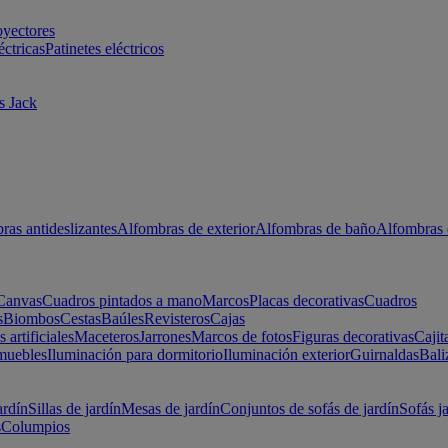
oyectores
éctricas
Patinetes eléctricos
s Jack
ras antideslizantes
Alfombras de exterior
Alfombras de baño
Alfombras 
Canvas
Cuadros pintados a mano
Marcos
Placas decorativas
Cuadros
s
Biombos
Cestas
Baúles
Revisteros
Cajas
s artificiales
Maceteros
Jarrones
Marcos de fotos
Figuras decorativas
Cajit
muebles
Iluminación para dormitorio
Iluminación exterior
Guirnaldas
Bali
ardín
Sillas de jardín
Mesas de jardín
Conjuntos de sofás de jardín
Sofás j
s
Columpios