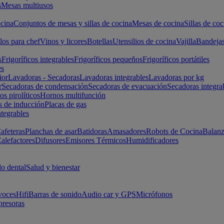
s
Mesas multiusos
cina
Conjuntos de mesas y sillas de cocina
Mesas de cocina
Sillas de coc
los para chef
Vinos y licores
Botellas
Utensilios de cocina
Vajilla
Bandeja
s
Frigoríficos integrables
Frigoríficos pequeños
Frigoríficos portátiles
es
ior
Lavadoras - Secadoras
Lavadoras integrables
Lavadoras por kg
r
Secadoras de condensación
Secadoras de evacuación
Secadoras integra
s pirolíticos
Hornos multifunción
s de inducción
Placas de gas
ntegrables
afeteras
Planchas de asar
Batidoras
Amasadores
Robots de Cocina
Balanz
alefactores
Difusores
Emisores Térmicos
Humidificadores
o dental
Salud y bienestar
voces
Hifi
Barras de sonido
Audio car y GPS
Micrófonos
presoras