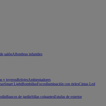
de salón
Alfombras infantiles
as y joyeros
Relojes
Ambientadores
zas
Smart Light
Bombillas
Focos
Iluminación con rieles
Cintas Led
ardín
Bancos de jardín
Sillas colgantes
Estufas de exterior