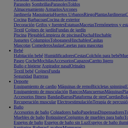
Parasoles
Sombrillas
Parasoles
Toldos
Almacenamiento
Armarios
Arcones
Jardinería
Maquinaria
Huertos Urbanos
Riego
Plantas
Jardineras
C
Cocina
Barbacoas
Cocina de exterior
Decoración
Grifos y fuentes
Estatuas
Macetas
Termómetros y est
Textil
Cojines de jardín
Fundas de jardín
Piscina
Plegable
Limpieza de piscinas
Ducha
Hinchable
Juguetes
Columpios
Toboganes
Hinchables
Casitas
Mascotas
Comederos
Jaulas
Casetas para mascotas
Bebé
Habitación bebé
Humidificadores
Cestas
Colchón para bebé
Mueb
Paseo
Coche
Mochilas
Accesorios
Capazos
Carrito ligero
Baño e higiene
Aspirador nasal
Orinales
Textil bebé
Cojines
Funda
Seguridad
Barreras
Deporte
Equipamiento de cardio
Máquinas de remo
Bicicletas spinning
E
Equipamiento de musculación
Bancos
Mancuernas
Máquinas
Pla
Accesorios fitness
Bandas
Barras
Plataforma de step
Cuerdas
Bola
Recuperación muscular
Electroestimulación
Terapia de percusi
Baño
Accesorios de baño
Colgadores baño
Papeleras
Dispensadores
To
Muebles de baño
Botiquines
Conjuntos de muebles para baño
To
Espejos de baño
Espejos de baño sin Luz
Espejos de baño ilum
Sanitarios
Bañeras
Lavabos
Mamparas