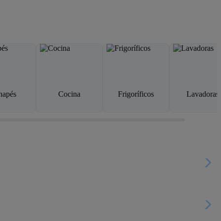
napés
Cocina
Frigoríficos
Lavadoras