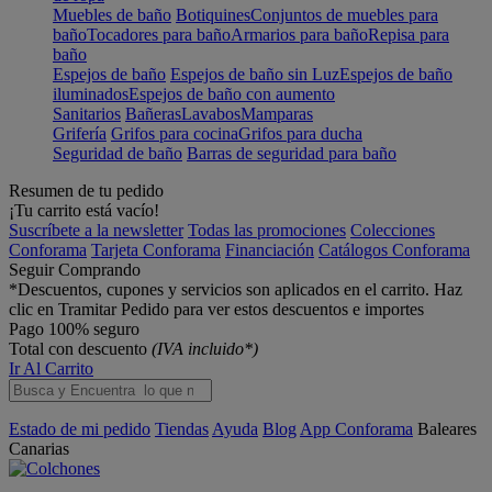
Muebles de baño
Botiquines
Conjuntos de muebles para
baño
Tocadores para baño
Armarios para baño
Repisa para
baño
Espejos de baño
Espejos de baño sin Luz
Espejos de baño
iluminados
Espejos de baño con aumento
Sanitarios
Bañeras
Lavabos
Mamparas
Grifería
Grifos para cocina
Grifos para ducha
Seguridad de baño
Barras de seguridad para baño
Resumen de tu pedido
¡Tu carrito está vacío!
Suscríbete a la newsletter
Todas las promociones
Colecciones
Conforama
Tarjeta Conforama
Financiación
Catálogos Conforama
Seguir Comprando
*Descuentos, cupones y servicios son aplicados en el carrito. Haz
clic en Tramitar Pedido para ver estos descuentos e importes
Pago 100% seguro
Total con descuento
(IVA incluido*)
Ir Al Carrito
Estado de mi pedido
Tiendas
Ayuda
Blog
App Conforama
Baleares
Canarias