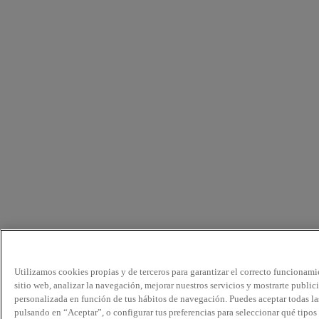
Utilizamos cookies propias y de terceros para garantizar el correcto funcionami
sitio web, analizar la navegación, mejorar nuestros servicios y mostrarte public
personalizada en función de tus hábitos de navegación. Puedes aceptar todas la
pulsando en “Aceptar”, o configurar tus preferencias para seleccionar qué tipos