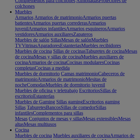
Complementos para colchones
Almohadas
Protectores de
colchones
Muebles
Armarios
Armarios de matrimonio
Armarios puertas
batientes
Armarios puertas correderas
Armarios
juvenil
Armarios infantiles
Armarios esquineros
Armarios
vestidores
Armarios auxiliares
Zapateros
Muebles de salón
Sillas
Mesas de salón
Muebles
TV
Vitrinas
Aparadores
Estanterias
Muebles recibidores
Muebles de cocina
Sillas de cocinas
Taburetes de cocina
Mesas
de cocina
Mesas y sillas de cocina
Muebles auxiliares de
cocina
Armarios de cocina
Cocinas modulares
Cocinas
completas
Cocinas a medida
Muebles de dormitorio
Camas matrimonio
Cabeceros de
matrimonio
Armarios de matrimonio
Mesitas de
noche
Comodas
Muebles de dormitorio juvenil
Muebles de oficina y teletrabajo
Escritorios
Sillas de
escritorio
Estanterías
Muebles de Gaming
Sillas gaming
Escritorios gaming
Sillas
Taburetes
Bancos
Sillas de comedor
Sillas
infantiles
Complementos para sillas
Mesas
Conjuntos de mesas y sillas
Mesas extensibles
Mesas
altas
Mesas multiusos
Cocina
Muebles de cocina
Muebles auxiliares de cocina
Armarios de