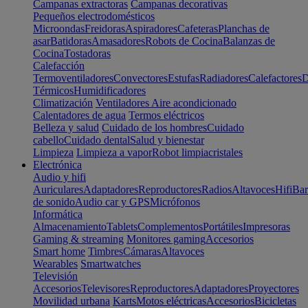
Campanas extractoras
Campanas decorativas
Pequeños electrodomésticos
Microondas
Freidoras
Aspiradores
Cafeteras
Planchas de
asar
Batidoras
Amasadores
Robots de Cocina
Balanzas de
Cocina
Tostadoras
Calefacción
Termoventiladores
Convectores
Estufas
Radiadores
Calefactores
D
Térmicos
Humidificadores
Climatización
Ventiladores
Aire acondicionado
Calentadores de agua
Termos eléctricos
Belleza y salud
Cuidado de los hombres
Cuidado
cabello
Cuidado dental
Salud y bienestar
Limpieza
Limpieza a vapor
Robot limpiacristales
Electrónica
Audio y hifi
Auriculares
Adaptadores
Reproductores
Radios
Altavoces
Hifi
Bar
de sonido
Audio car y GPS
Micrófonos
Informática
Almacenamiento
Tablets
Complementos
Portátiles
Impresoras
Gaming & streaming
Monitores gaming
Accesorios
Smart home
Timbres
Cámaras
Altavoces
Wearables
Smartwatches
Televisión
Accesorios
Televisores
Reproductores
Adaptadores
Proyectores
Movilidad urbana
Karts
Motos eléctricas
Accesorios
Bicicletas