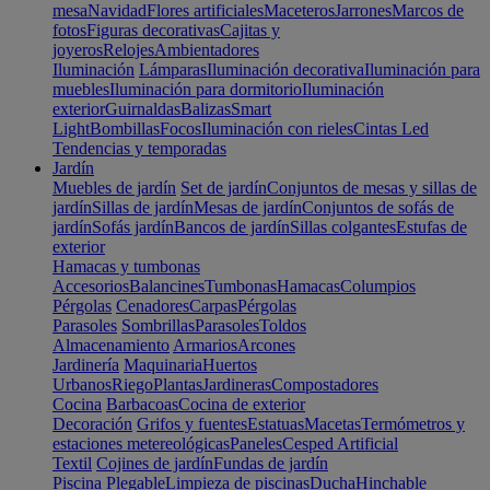
mesa
Navidad
Flores artificiales
Maceteros
Jarrones
Marcos de
fotos
Figuras decorativas
Cajitas y
joyeros
Relojes
Ambientadores
Iluminación
Lámparas
Iluminación decorativa
Iluminación para
muebles
Iluminación para dormitorio
Iluminación
exterior
Guirnaldas
Balizas
Smart
Light
Bombillas
Focos
Iluminación con rieles
Cintas Led
Tendencias y temporadas
Jardín
Muebles de jardín
Set de jardín
Conjuntos de mesas y sillas de
jardín
Sillas de jardín
Mesas de jardín
Conjuntos de sofás de
jardín
Sofás jardín
Bancos de jardín
Sillas colgantes
Estufas de
exterior
Hamacas y tumbonas
Accesorios
Balancines
Tumbonas
Hamacas
Columpios
Pérgolas
Cenadores
Carpas
Pérgolas
Parasoles
Sombrillas
Parasoles
Toldos
Almacenamiento
Armarios
Arcones
Jardinería
Maquinaria
Huertos
Urbanos
Riego
Plantas
Jardineras
Compostadores
Cocina
Barbacoas
Cocina de exterior
Decoración
Grifos y fuentes
Estatuas
Macetas
Termómetros y
estaciones metereológicas
Paneles
Cesped Artificial
Textil
Cojines de jardín
Fundas de jardín
Piscina
Plegable
Limpieza de piscinas
Ducha
Hinchable