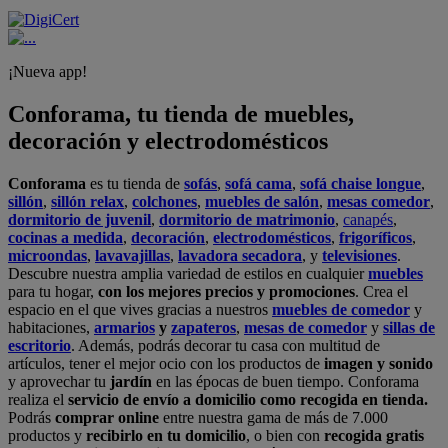
¡Nueva app!
Conforama, tu tienda de muebles,
decoración y electrodomésticos
Conforama
es tu tienda de
sofás
,
sofá cama
,
sofá chaise longue
,
sillón
,
sillón relax
,
colchones
,
muebles de salón
,
mesas comedor
,
dormitorio de juvenil
,
dormitorio de matrimonio
,
canapés
,
cocinas a medida
,
decoración
,
electrodomésticos
,
frigoríficos
,
microondas
,
lavavajillas
,
lavadora secadora
, y
televisiones
.
Descubre nuestra amplia variedad de estilos en cualquier
muebles
para tu hogar,
con los mejores precios y promociones
. Crea el
espacio en el que vives gracias a nuestros
muebles de comedor
y
habitaciones,
armarios
y
zapateros
,
mesas de comedor
y
sillas de
escritorio
. Además, podrás decorar tu casa con multitud de
artículos, tener el mejor ocio con los productos de
imagen y sonido
y aprovechar tu
jardín
en las épocas de buen tiempo. Conforama
realiza el
servicio de envío a domicilio como recogida en tienda.
Podrás
comprar online
entre nuestra gama de más de 7.000
productos y
recibirlo en tu domicilio
, o bien con
recogida gratis