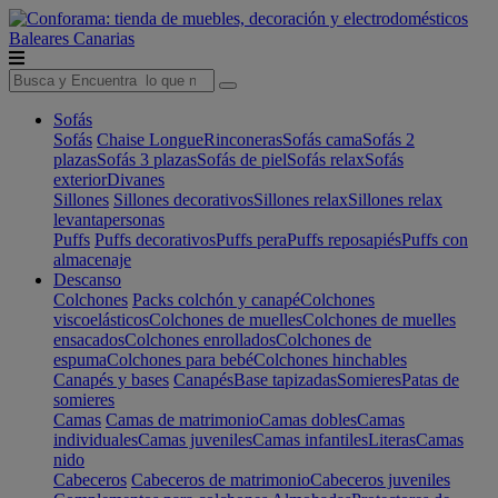
Baleares
Canarias
Sofás
Sofás
Chaise Longue
Rinconeras
Sofás cama
Sofás 2
plazas
Sofás 3 plazas
Sofás de piel
Sofás relax
Sofás
exterior
Divanes
Sillones
Sillones decorativos
Sillones relax
Sillones relax
levantapersonas
Puffs
Puffs decorativos
Puffs pera
Puffs reposapiés
Puffs con
almacenaje
Descanso
Colchones
Packs colchón y canapé
Colchones
viscoelásticos
Colchones de muelles
Colchones de muelles
ensacados
Colchones enrollados
Colchones de
espuma
Colchones para bebé
Colchones hinchables
Canapés y bases
Canapés
Base tapizadas
Somieres
Patas de
somieres
Camas
Camas de matrimonio
Camas dobles
Camas
individuales
Camas juveniles
Camas infantiles
Literas
Camas
nido
Cabeceros
Cabeceros de matrimonio
Cabeceros juveniles