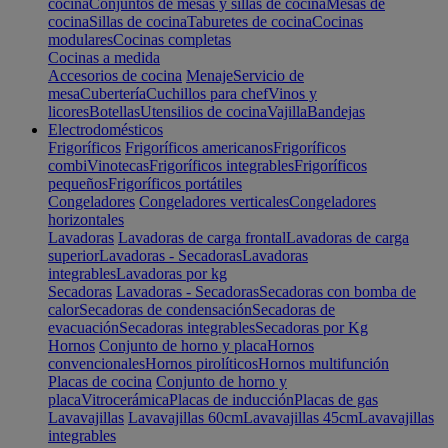
cocina
Conjuntos de mesas y sillas de cocina
Mesas de
cocina
Sillas de cocina
Taburetes de cocina
Cocinas
modulares
Cocinas completas
Cocinas a medida
Accesorios de cocina
Menaje
Servicio de
mesa
Cubertería
Cuchillos para chef
Vinos y
licores
Botellas
Utensilios de cocina
Vajilla
Bandejas
Electrodomésticos
Frigoríficos
Frigoríficos americanos
Frigoríficos
combi
Vinotecas
Frigoríficos integrables
Frigoríficos
pequeños
Frigoríficos portátiles
Congeladores
Congeladores verticales
Congeladores
horizontales
Lavadoras
Lavadoras de carga frontal
Lavadoras de carga
superior
Lavadoras - Secadoras
Lavadoras
integrables
Lavadoras por kg
Secadoras
Lavadoras - Secadoras
Secadoras con bomba de
calor
Secadoras de condensación
Secadoras de
evacuación
Secadoras integrables
Secadoras por Kg
Hornos
Conjunto de horno y placa
Hornos
convencionales
Hornos pirolíticos
Hornos multifunción
Placas de cocina
Conjunto de horno y
placa
Vitrocerámica
Placas de inducción
Placas de gas
Lavavajillas
Lavavajillas 60cm
Lavavajillas 45cm
Lavavajillas
integrables