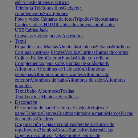
eléctricas
Patinetes eléctricos
Telefonía
Teléfonos fijos
Gadgets y
complementos
Smartphones
Foto y vídeo
Cámaras de fotos
Trípodes
Videocámaras
Cables
Cables HDMI
Cables de alimentación
Cables
USB
Cables Jack
Consolas y videojuegos
Accesorios
Textil
Ropa de cama
Mantas
Almohadas
Colchas
Sábanas
Nórdicos
Cortinas y estores
Estores
Visillos
Cortinas
Barras de cortina
Cojines
Relleno
Exterior
Fundas
Cojín con relleno
Complementos para sofás
Fundas de sofás
Plaids
Alfombras
Alfombras de habitación
Alfombras
pequeñas
Alfombras antideslizantes
Alfombras de
exterior
Alfombras de baño
Alfombras de salón
Alfombras
infantiles
Textil baño
Albornoces
Toallas
Textil cocina
Manteles
Servilletas
Decoración
Decoración de pared
Letreros
Espejos
Relojes de
pared
Tableros
Canvas
Cuadros pintados a mano
Marcos
Placas
decorativas
Cuadros
Organización
Cajas decorativas
Percheros
Burros de
ropa
Joyeros
Biombos
Cestas
Baúles
Revisteros
Cajas
Objetos decorativos
Velas
Faroles
Centros de