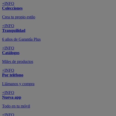
+INFO
Colecciones
Crea tu propio estilo
+INFO
Tranquilidad
6 años de Garantía Plus
+INFO
Catálogos
Miles de productos
+INFO
Por teléfono
Llámanos y compra
+INFO
Nueva app
Todo en tu móvil
+INFO