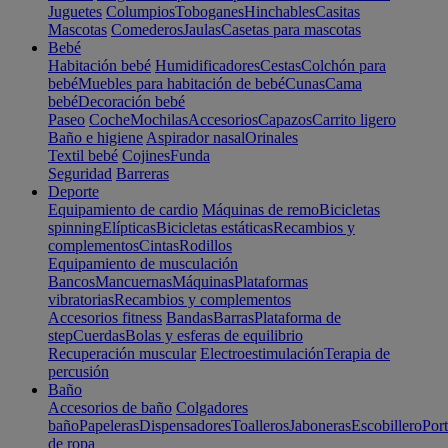
Juguetes
Columpios
Toboganes
Hinchables
Casitas
Mascotas
Comederos
Jaulas
Casetas para mascotas
Bebé
Habitación bebé
Humidificadores
Cestas
Colchón para
bebé
Muebles para habitación de bebé
Cunas
Cama
bebé
Decoración bebé
Paseo
Coche
Mochilas
Accesorios
Capazos
Carrito ligero
Baño e higiene
Aspirador nasal
Orinales
Textil bebé
Cojines
Funda
Seguridad
Barreras
Deporte
Equipamiento de cardio
Máquinas de remo
Bicicletas
spinning
Elípticas
Bicicletas estáticas
Recambios y
complementos
Cintas
Rodillos
Equipamiento de musculación
Bancos
Mancuernas
Máquinas
Plataformas
vibratorias
Recambios y complementos
Accesorios fitness
Bandas
Barras
Plataforma de
step
Cuerdas
Bolas y esferas de equilibrio
Recuperación muscular
Electroestimulación
Terapia de
percusión
Baño
Accesorios de baño
Colgadores
baño
Papeleras
Dispensadores
Toalleros
Jaboneras
Escobillero
Port
de ropa