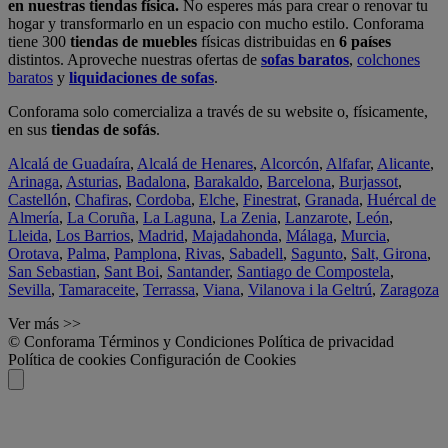
en nuestras tiendas física.
No esperes más para crear o renovar tu
hogar y transformarlo en un espacio con mucho estilo. Conforama
tiene 300
tiendas de muebles
físicas distribuidas en
6 países
distintos. Aproveche nuestras ofertas de
sofas baratos
,
colchones
baratos
y
liquidaciones de sofas
.
Conforama solo comercializa a través de su website o, físicamente,
en sus
tiendas de sofás
.
Alcalá de Guadaíra
,
Alcalá de Henares
,
Alcorcón
,
Alfafar
,
Alicante
,
Arinaga
,
Asturias
,
Badalona
,
Barakaldo
,
Barcelona
,
Burjassot
,
Castellón
,
Chafiras
,
Cordoba
,
Elche
,
Finestrat
,
Granada
,
Huércal de
Almería
,
La Coruña
,
La Laguna
,
La Zenia
,
Lanzarote
,
León
,
Lleida
,
Los Barrios
,
Madrid
,
Majadahonda
,
Málaga
,
Murcia
,
Orotava
,
Palma
,
Pamplona
,
Rivas
,
Sabadell
,
Sagunto
,
Salt, Girona
,
San Sebastian
,
Sant Boi
,
Santander
,
Santiago de Compostela
,
Sevilla
,
Tamaraceite
,
Terrassa
,
Viana
,
Vilanova i la Geltrú
,
Zaragoza
Ver más >>
© Conforama
Términos y Condiciones
Política de privacidad
Política de cookies
Configuración de Cookies