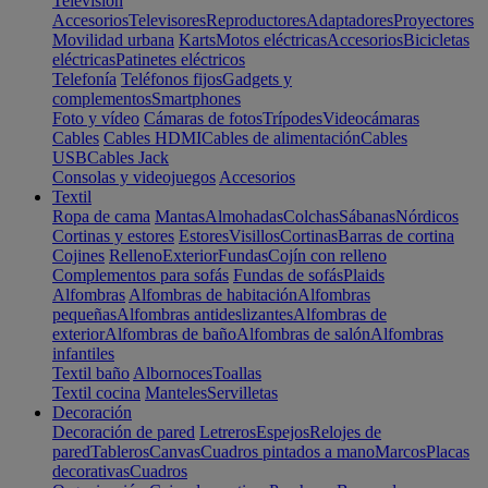
Televisión
Accesorios
Televisores
Reproductores
Adaptadores
Proyectores
Movilidad urbana
Karts
Motos eléctricas
Accesorios
Bicicletas
eléctricas
Patinetes eléctricos
Telefonía
Teléfonos fijos
Gadgets y
complementos
Smartphones
Foto y vídeo
Cámaras de fotos
Trípodes
Videocámaras
Cables
Cables HDMI
Cables de alimentación
Cables
USB
Cables Jack
Consolas y videojuegos
Accesorios
Textil
Ropa de cama
Mantas
Almohadas
Colchas
Sábanas
Nórdicos
Cortinas y estores
Estores
Visillos
Cortinas
Barras de cortina
Cojines
Relleno
Exterior
Fundas
Cojín con relleno
Complementos para sofás
Fundas de sofás
Plaids
Alfombras
Alfombras de habitación
Alfombras
pequeñas
Alfombras antideslizantes
Alfombras de
exterior
Alfombras de baño
Alfombras de salón
Alfombras
infantiles
Textil baño
Albornoces
Toallas
Textil cocina
Manteles
Servilletas
Decoración
Decoración de pared
Letreros
Espejos
Relojes de
pared
Tableros
Canvas
Cuadros pintados a mano
Marcos
Placas
decorativas
Cuadros