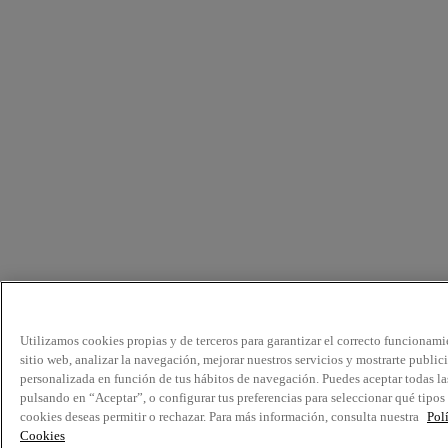
Utilizamos cookies propias y de terceros para garantizar el correcto funcionami
sitio web, analizar la navegación, mejorar nuestros servicios y mostrarte public
personalizada en función de tus hábitos de navegación. Puedes aceptar todas la
pulsando en “Aceptar”, o configurar tus preferencias para seleccionar qué tipos
cookies deseas permitir o rechazar. Para más información, consulta nuestra
Pol
Cookies