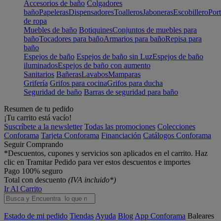
Accesorios de baño
Colgadores
baño
Papeleras
Dispensadores
Toalleros
Jaboneras
Escobillero
Port
de ropa
Muebles de baño
Botiquines
Conjuntos de muebles para
baño
Tocadores para baño
Armarios para baño
Repisa para
baño
Espejos de baño
Espejos de baño sin Luz
Espejos de baño
iluminados
Espejos de baño con aumento
Sanitarios
Bañeras
Lavabos
Mamparas
Grifería
Grifos para cocina
Grifos para ducha
Seguridad de baño
Barras de seguridad para baño
Resumen de tu pedido
¡Tu carrito está vacío!
Suscríbete a la newsletter
Todas las promociones
Colecciones
Conforama
Tarjeta Conforama
Financiación
Catálogos Conforama
Seguir Comprando
*Descuentos, cupones y servicios son aplicados en el carrito. Haz
clic en Tramitar Pedido para ver estos descuentos e importes
Pago 100% seguro
Total con descuento
(IVA incluido*)
Ir Al Carrito
Estado de mi pedido
Tiendas
Ayuda
Blog
App Conforama
Baleares