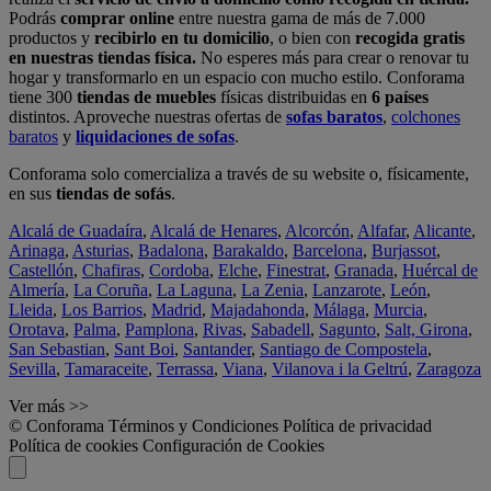
Podrás
comprar online
entre nuestra gama de más de 7.000
productos y
recibirlo en tu domicilio
, o bien con
recogida gratis
en nuestras tiendas física.
No esperes más para crear o renovar tu
hogar y transformarlo en un espacio con mucho estilo. Conforama
tiene 300
tiendas de muebles
físicas distribuidas en
6 países
distintos. Aproveche nuestras ofertas de
sofas baratos
,
colchones
baratos
y
liquidaciones de sofas
.
Conforama solo comercializa a través de su website o, físicamente,
en sus
tiendas de sofás
.
Alcalá de Guadaíra
,
Alcalá de Henares
,
Alcorcón
,
Alfafar
,
Alicante
,
Arinaga
,
Asturias
,
Badalona
,
Barakaldo
,
Barcelona
,
Burjassot
,
Castellón
,
Chafiras
,
Cordoba
,
Elche
,
Finestrat
,
Granada
,
Huércal de
Almería
,
La Coruña
,
La Laguna
,
La Zenia
,
Lanzarote
,
León
,
Lleida
,
Los Barrios
,
Madrid
,
Majadahonda
,
Málaga
,
Murcia
,
Orotava
,
Palma
,
Pamplona
,
Rivas
,
Sabadell
,
Sagunto
,
Salt, Girona
,
San Sebastian
,
Sant Boi
,
Santander
,
Santiago de Compostela
,
Sevilla
,
Tamaraceite
,
Terrassa
,
Viana
,
Vilanova i la Geltrú
,
Zaragoza
Ver más >>
© Conforama
Términos y Condiciones
Política de privacidad
Política de cookies
Configuración de Cookies