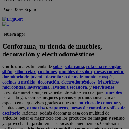
Pago 100% Seguro
¡Nueva app!
Conforama, tu tienda de muebles,
decoración y electrodomésticos
Conforama
es tu tienda de
sofás
,
sofá cama
,
sofá chaise longue
,
sillón
,
sillón relax
,
colchones
,
muebles de salón
,
mesas comedor
,
dormitorio de juvenil
,
dormitorio de matrimonio
,
canapés
,
cocinas a medida
,
decoración
,
electrodomésticos
,
frigoríficos
,
microondas
,
lavavajillas
,
lavadora secadora
, y
televisiones
.
Descubre nuestra amplia variedad de estilos en cualquier
muebles
para tu hogar,
con los mejores precios y promociones
. Crea el
espacio en el que vives gracias a nuestros
muebles de comedor
y
habitaciones,
armarios
y
zapateros
,
mesas de comedor
y
sillas de
escritorio
. Además, podrás decorar tu casa con multitud de
artículos, tener el mejor ocio con los productos de
imagen y sonido
y aprovechar tu
jardín
en las épocas de buen tiempo. Conforama
realiza el
servicio de envío a domicilio como recogida en tienda.