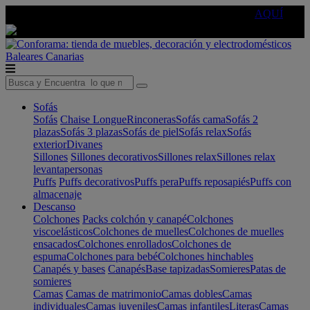
🔵Cambia tu electro con
-10% EXTRA
de descuento ☑️
AQUÍ
Baleares
Canarias
Sofás
Sofás
Chaise Longue
Rinconeras
Sofás cama
Sofás 2
plazas
Sofás 3 plazas
Sofás de piel
Sofás relax
Sofás
exterior
Divanes
Sillones
Sillones decorativos
Sillones relax
Sillones relax
levantapersonas
Puffs
Puffs decorativos
Puffs pera
Puffs reposapiés
Puffs con
almacenaje
Descanso
Colchones
Packs colchón y canapé
Colchones
viscoelásticos
Colchones de muelles
Colchones de muelles
ensacados
Colchones enrollados
Colchones de
espuma
Colchones para bebé
Colchones hinchables
Canapés y bases
Canapés
Base tapizadas
Somieres
Patas de
somieres
Camas
Camas de matrimonio
Camas dobles
Camas
individuales
Camas juveniles
Camas infantiles
Literas
Camas