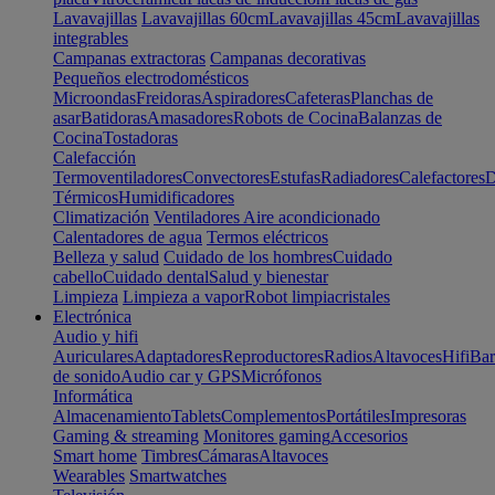
Lavavajillas
Lavavajillas 60cm
Lavavajillas 45cm
Lavavajillas
integrables
Campanas extractoras
Campanas decorativas
Pequeños electrodomésticos
Microondas
Freidoras
Aspiradores
Cafeteras
Planchas de
asar
Batidoras
Amasadores
Robots de Cocina
Balanzas de
Cocina
Tostadoras
Calefacción
Termoventiladores
Convectores
Estufas
Radiadores
Calefactores
D
Térmicos
Humidificadores
Climatización
Ventiladores
Aire acondicionado
Calentadores de agua
Termos eléctricos
Belleza y salud
Cuidado de los hombres
Cuidado
cabello
Cuidado dental
Salud y bienestar
Limpieza
Limpieza a vapor
Robot limpiacristales
Electrónica
Audio y hifi
Auriculares
Adaptadores
Reproductores
Radios
Altavoces
Hifi
Bar
de sonido
Audio car y GPS
Micrófonos
Informática
Almacenamiento
Tablets
Complementos
Portátiles
Impresoras
Gaming & streaming
Monitores gaming
Accesorios
Smart home
Timbres
Cámaras
Altavoces
Wearables
Smartwatches