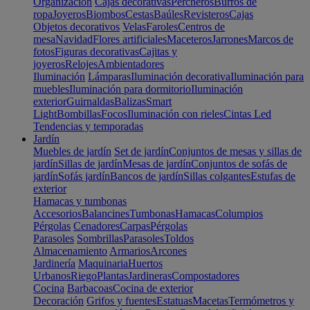
Organización
Cajas decorativas
Percheros
Burros de
ropa
Joyeros
Biombos
Cestas
Baúles
Revisteros
Cajas
Objetos decorativos
Velas
Faroles
Centros de
mesa
Navidad
Flores artificiales
Maceteros
Jarrones
Marcos de
fotos
Figuras decorativas
Cajitas y
joyeros
Relojes
Ambientadores
Iluminación
Lámparas
Iluminación decorativa
Iluminación para
muebles
Iluminación para dormitorio
Iluminación
exterior
Guirnaldas
Balizas
Smart
Light
Bombillas
Focos
Iluminación con rieles
Cintas Led
Tendencias y temporadas
Jardín
Muebles de jardín
Set de jardín
Conjuntos de mesas y sillas de
jardín
Sillas de jardín
Mesas de jardín
Conjuntos de sofás de
jardín
Sofás jardín
Bancos de jardín
Sillas colgantes
Estufas de
exterior
Hamacas y tumbonas
Accesorios
Balancines
Tumbonas
Hamacas
Columpios
Pérgolas
Cenadores
Carpas
Pérgolas
Parasoles
Sombrillas
Parasoles
Toldos
Almacenamiento
Armarios
Arcones
Jardinería
Maquinaria
Huertos
Urbanos
Riego
Plantas
Jardineras
Compostadores
Cocina
Barbacoas
Cocina de exterior
Decoración
Grifos y fuentes
Estatuas
Macetas
Termómetros y