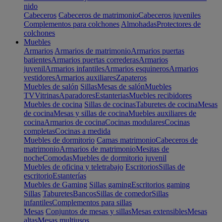
nido
Cabeceros
Cabeceros de matrimonio
Cabeceros juveniles
Complementos para colchones
Almohadas
Protectores de
colchones
Muebles
Armarios
Armarios de matrimonio
Armarios puertas
batientes
Armarios puertas correderas
Armarios
juvenil
Armarios infantiles
Armarios esquineros
Armarios
vestidores
Armarios auxiliares
Zapateros
Muebles de salón
Sillas
Mesas de salón
Muebles
TV
Vitrinas
Aparadores
Estanterias
Muebles recibidores
Muebles de cocina
Sillas de cocinas
Taburetes de cocina
Mesas
de cocina
Mesas y sillas de cocina
Muebles auxiliares de
cocina
Armarios de cocina
Cocinas modulares
Cocinas
completas
Cocinas a medida
Muebles de dormitorio
Camas matrimonio
Cabeceros de
matrimonio
Armarios de matrimonio
Mesitas de
noche
Comodas
Muebles de dormitorio juvenil
Muebles de oficina y teletrabajo
Escritorios
Sillas de
escritorio
Estanterías
Muebles de Gaming
Sillas gaming
Escritorios gaming
Sillas
Taburetes
Bancos
Sillas de comedor
Sillas
infantiles
Complementos para sillas
Mesas
Conjuntos de mesas y sillas
Mesas extensibles
Mesas
altas
Mesas multiusos