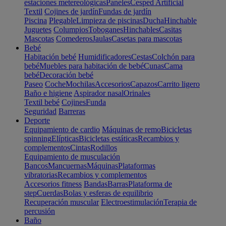
estaciones metereológicas
Paneles
Cesped Artificial
Textil
Cojines de jardín
Fundas de jardín
Piscina
Plegable
Limpieza de piscinas
Ducha
Hinchable
Juguetes
Columpios
Toboganes
Hinchables
Casitas
Mascotas
Comederos
Jaulas
Casetas para mascotas
Bebé
Habitación bebé
Humidificadores
Cestas
Colchón para
bebé
Muebles para habitación de bebé
Cunas
Cama
bebé
Decoración bebé
Paseo
Coche
Mochilas
Accesorios
Capazos
Carrito ligero
Baño e higiene
Aspirador nasal
Orinales
Textil bebé
Cojines
Funda
Seguridad
Barreras
Deporte
Equipamiento de cardio
Máquinas de remo
Bicicletas
spinning
Elípticas
Bicicletas estáticas
Recambios y
complementos
Cintas
Rodillos
Equipamiento de musculación
Bancos
Mancuernas
Máquinas
Plataformas
vibratorias
Recambios y complementos
Accesorios fitness
Bandas
Barras
Plataforma de
step
Cuerdas
Bolas y esferas de equilibrio
Recuperación muscular
Electroestimulación
Terapia de
percusión
Baño