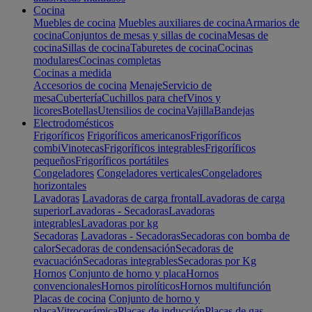
Cocina
Muebles de cocina
Muebles auxiliares de cocina
Armarios de
cocina
Conjuntos de mesas y sillas de cocina
Mesas de
cocina
Sillas de cocina
Taburetes de cocina
Cocinas
modulares
Cocinas completas
Cocinas a medida
Accesorios de cocina
Menaje
Servicio de
mesa
Cubertería
Cuchillos para chef
Vinos y
licores
Botellas
Utensilios de cocina
Vajilla
Bandejas
Electrodomésticos
Frigoríficos
Frigoríficos americanos
Frigoríficos
combi
Vinotecas
Frigoríficos integrables
Frigoríficos
pequeños
Frigoríficos portátiles
Congeladores
Congeladores verticales
Congeladores
horizontales
Lavadoras
Lavadoras de carga frontal
Lavadoras de carga
superior
Lavadoras - Secadoras
Lavadoras
integrables
Lavadoras por kg
Secadoras
Lavadoras - Secadoras
Secadoras con bomba de
calor
Secadoras de condensación
Secadoras de
evacuación
Secadoras integrables
Secadoras por Kg
Hornos
Conjunto de horno y placa
Hornos
convencionales
Hornos pirolíticos
Hornos multifunción
Placas de cocina
Conjunto de horno y
placa
Vitrocerámica
Placas de inducción
Placas de gas