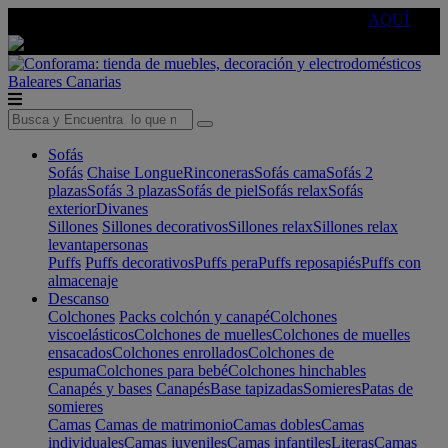
🔵Cambia tu electro con
-10% EXTRA
de descuento ☑️
AQUÍ
Baleares
Canarias
Sofás
Sofás
Chaise Longue
Rinconeras
Sofás cama
Sofás 2
plazas
Sofás 3 plazas
Sofás de piel
Sofás relax
Sofás
exterior
Divanes
Sillones
Sillones decorativos
Sillones relax
Sillones relax
levantapersonas
Puffs
Puffs decorativos
Puffs pera
Puffs reposapiés
Puffs con
almacenaje
Descanso
Colchones
Packs colchón y canapé
Colchones
viscoelásticos
Colchones de muelles
Colchones de muelles
ensacados
Colchones enrollados
Colchones de
espuma
Colchones para bebé
Colchones hinchables
Canapés y bases
Canapés
Base tapizadas
Somieres
Patas de
somieres
Camas
Camas de matrimonio
Camas dobles
Camas
individuales
Camas juveniles
Camas infantiles
Literas
Camas