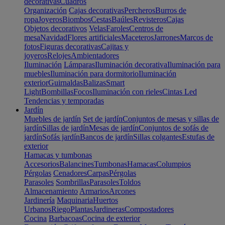
decorativas
Cuadros
Organización
Cajas decorativas
Percheros
Burros de
ropa
Joyeros
Biombos
Cestas
Baúles
Revisteros
Cajas
Objetos decorativos
Velas
Faroles
Centros de
mesa
Navidad
Flores artificiales
Maceteros
Jarrones
Marcos de
fotos
Figuras decorativas
Cajitas y
joyeros
Relojes
Ambientadores
Iluminación
Lámparas
Iluminación decorativa
Iluminación para
muebles
Iluminación para dormitorio
Iluminación
exterior
Guirnaldas
Balizas
Smart
Light
Bombillas
Focos
Iluminación con rieles
Cintas Led
Tendencias y temporadas
Jardín
Muebles de jardín
Set de jardín
Conjuntos de mesas y sillas de
jardín
Sillas de jardín
Mesas de jardín
Conjuntos de sofás de
jardín
Sofás jardín
Bancos de jardín
Sillas colgantes
Estufas de
exterior
Hamacas y tumbonas
Accesorios
Balancines
Tumbonas
Hamacas
Columpios
Pérgolas
Cenadores
Carpas
Pérgolas
Parasoles
Sombrillas
Parasoles
Toldos
Almacenamiento
Armarios
Arcones
Jardinería
Maquinaria
Huertos
Urbanos
Riego
Plantas
Jardineras
Compostadores
Cocina
Barbacoas
Cocina de exterior