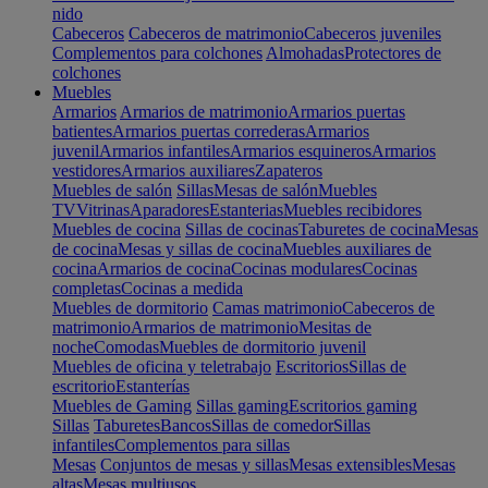
nido
Cabeceros
Cabeceros de matrimonio
Cabeceros juveniles
Complementos para colchones
Almohadas
Protectores de
colchones
Muebles
Armarios
Armarios de matrimonio
Armarios puertas
batientes
Armarios puertas correderas
Armarios
juvenil
Armarios infantiles
Armarios esquineros
Armarios
vestidores
Armarios auxiliares
Zapateros
Muebles de salón
Sillas
Mesas de salón
Muebles
TV
Vitrinas
Aparadores
Estanterias
Muebles recibidores
Muebles de cocina
Sillas de cocinas
Taburetes de cocina
Mesas
de cocina
Mesas y sillas de cocina
Muebles auxiliares de
cocina
Armarios de cocina
Cocinas modulares
Cocinas
completas
Cocinas a medida
Muebles de dormitorio
Camas matrimonio
Cabeceros de
matrimonio
Armarios de matrimonio
Mesitas de
noche
Comodas
Muebles de dormitorio juvenil
Muebles de oficina y teletrabajo
Escritorios
Sillas de
escritorio
Estanterías
Muebles de Gaming
Sillas gaming
Escritorios gaming
Sillas
Taburetes
Bancos
Sillas de comedor
Sillas
infantiles
Complementos para sillas
Mesas
Conjuntos de mesas y sillas
Mesas extensibles
Mesas
altas
Mesas multiusos