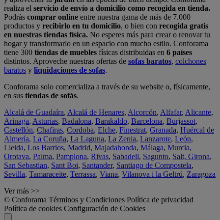
realiza el
servicio de envío a domicilio como recogida en tienda.
Podrás
comprar online
entre nuestra gama de más de 7.000
productos y
recibirlo en tu domicilio
, o bien con
recogida gratis
en nuestras tiendas física.
No esperes más para crear o renovar tu
hogar y transformarlo en un espacio con mucho estilo. Conforama
tiene 300
tiendas de muebles
físicas distribuidas en
6 países
distintos. Aproveche nuestras ofertas de
sofas baratos
,
colchones
baratos
y
liquidaciones de sofas
.
Conforama solo comercializa a través de su website o, físicamente,
en sus
tiendas de sofás
.
Alcalá de Guadaíra
,
Alcalá de Henares
,
Alcorcón
,
Alfafar
,
Alicante
,
Arinaga
,
Asturias
,
Badalona
,
Barakaldo
,
Barcelona
,
Burjassot
,
Castellón
,
Chafiras
,
Cordoba
,
Elche
,
Finestrat
,
Granada
,
Huércal de
Almería
,
La Coruña
,
La Laguna
,
La Zenia
,
Lanzarote
,
León
,
Lleida
,
Los Barrios
,
Madrid
,
Majadahonda
,
Málaga
,
Murcia
,
Orotava
,
Palma
,
Pamplona
,
Rivas
,
Sabadell
,
Sagunto
,
Salt, Girona
,
San Sebastian
,
Sant Boi
,
Santander
,
Santiago de Compostela
,
Sevilla
,
Tamaraceite
,
Terrassa
,
Viana
,
Vilanova i la Geltrú
,
Zaragoza
Ver más >>
© Conforama
Términos y Condiciones
Política de privacidad
Política de cookies
Configuración de Cookies