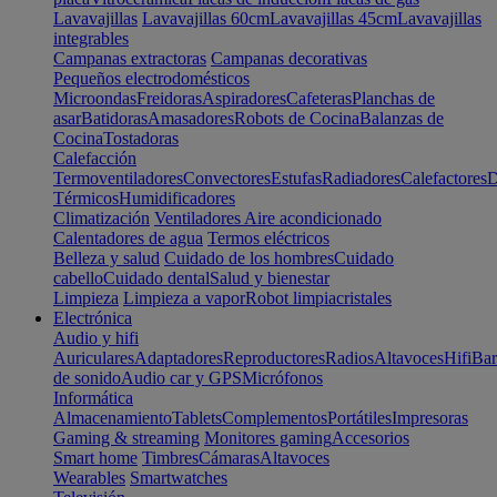
Lavavajillas
Lavavajillas 60cm
Lavavajillas 45cm
Lavavajillas
integrables
Campanas extractoras
Campanas decorativas
Pequeños electrodomésticos
Microondas
Freidoras
Aspiradores
Cafeteras
Planchas de
asar
Batidoras
Amasadores
Robots de Cocina
Balanzas de
Cocina
Tostadoras
Calefacción
Termoventiladores
Convectores
Estufas
Radiadores
Calefactores
D
Térmicos
Humidificadores
Climatización
Ventiladores
Aire acondicionado
Calentadores de agua
Termos eléctricos
Belleza y salud
Cuidado de los hombres
Cuidado
cabello
Cuidado dental
Salud y bienestar
Limpieza
Limpieza a vapor
Robot limpiacristales
Electrónica
Audio y hifi
Auriculares
Adaptadores
Reproductores
Radios
Altavoces
Hifi
Bar
de sonido
Audio car y GPS
Micrófonos
Informática
Almacenamiento
Tablets
Complementos
Portátiles
Impresoras
Gaming & streaming
Monitores gaming
Accesorios
Smart home
Timbres
Cámaras
Altavoces
Wearables
Smartwatches