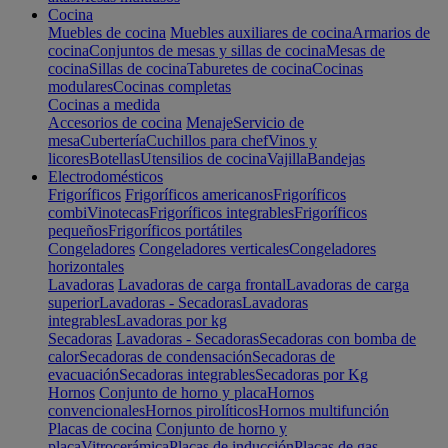
Cocina
Muebles de cocina
Muebles auxiliares de cocina
Armarios de
cocina
Conjuntos de mesas y sillas de cocina
Mesas de
cocina
Sillas de cocina
Taburetes de cocina
Cocinas
modulares
Cocinas completas
Cocinas a medida
Accesorios de cocina
Menaje
Servicio de
mesa
Cubertería
Cuchillos para chef
Vinos y
licores
Botellas
Utensilios de cocina
Vajilla
Bandejas
Electrodomésticos
Frigoríficos
Frigoríficos americanos
Frigoríficos
combi
Vinotecas
Frigoríficos integrables
Frigoríficos
pequeños
Frigoríficos portátiles
Congeladores
Congeladores verticales
Congeladores
horizontales
Lavadoras
Lavadoras de carga frontal
Lavadoras de carga
superior
Lavadoras - Secadoras
Lavadoras
integrables
Lavadoras por kg
Secadoras
Lavadoras - Secadoras
Secadoras con bomba de
calor
Secadoras de condensación
Secadoras de
evacuación
Secadoras integrables
Secadoras por Kg
Hornos
Conjunto de horno y placa
Hornos
convencionales
Hornos pirolíticos
Hornos multifunción
Placas de cocina
Conjunto de horno y
placa
Vitrocerámica
Placas de inducción
Placas de gas