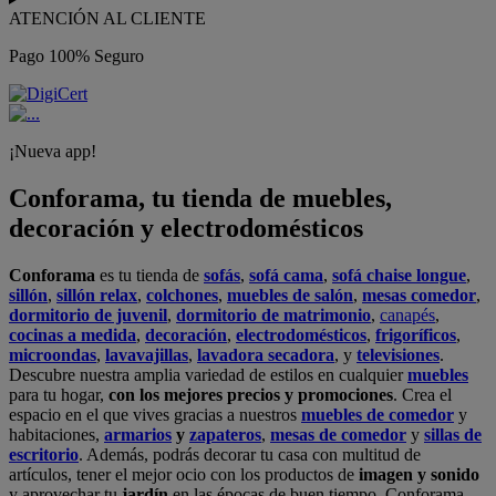
ATENCIÓN AL CLIENTE
Pago 100% Seguro
¡Nueva app!
Conforama, tu tienda de muebles,
decoración y electrodomésticos
Conforama
es tu tienda de
sofás
,
sofá cama
,
sofá chaise longue
,
sillón
,
sillón relax
,
colchones
,
muebles de salón
,
mesas comedor
,
dormitorio de juvenil
,
dormitorio de matrimonio
,
canapés
,
cocinas a medida
,
decoración
,
electrodomésticos
,
frigoríficos
,
microondas
,
lavavajillas
,
lavadora secadora
, y
televisiones
.
Descubre nuestra amplia variedad de estilos en cualquier
muebles
para tu hogar,
con los mejores precios y promociones
. Crea el
espacio en el que vives gracias a nuestros
muebles de comedor
y
habitaciones,
armarios
y
zapateros
,
mesas de comedor
y
sillas de
escritorio
. Además, podrás decorar tu casa con multitud de
artículos, tener el mejor ocio con los productos de
imagen y sonido
y aprovechar tu
jardín
en las épocas de buen tiempo. Conforama