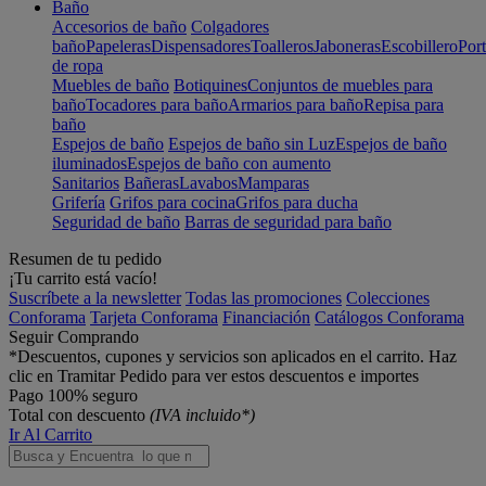
Baño
Accesorios de baño
Colgadores
baño
Papeleras
Dispensadores
Toalleros
Jaboneras
Escobillero
Port
de ropa
Muebles de baño
Botiquines
Conjuntos de muebles para
baño
Tocadores para baño
Armarios para baño
Repisa para
baño
Espejos de baño
Espejos de baño sin Luz
Espejos de baño
iluminados
Espejos de baño con aumento
Sanitarios
Bañeras
Lavabos
Mamparas
Grifería
Grifos para cocina
Grifos para ducha
Seguridad de baño
Barras de seguridad para baño
Resumen de tu pedido
¡Tu carrito está vacío!
Suscríbete a la newsletter
Todas las promociones
Colecciones
Conforama
Tarjeta Conforama
Financiación
Catálogos Conforama
Seguir Comprando
*Descuentos, cupones y servicios son aplicados en el carrito. Haz
clic en Tramitar Pedido para ver estos descuentos e importes
Pago 100% seguro
Total con descuento
(IVA incluido*)
Ir Al Carrito