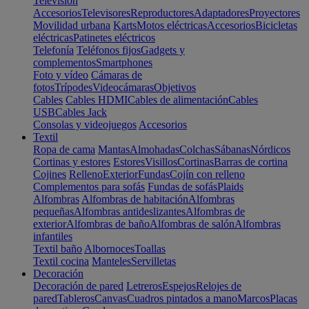
Televisión
Accesorios
Televisores
Reproductores
Adaptadores
Proyectores
Movilidad urbana
Karts
Motos eléctricas
Accesorios
Bicicletas
eléctricas
Patinetes eléctricos
Telefonía
Teléfonos fijos
Gadgets y
complementos
Smartphones
Foto y vídeo
Cámaras de
fotos
Trípodes
Videocámaras
Objetivos
Cables
Cables HDMI
Cables de alimentación
Cables
USB
Cables Jack
Consolas y videojuegos
Accesorios
Textil
Ropa de cama
Mantas
Almohadas
Colchas
Sábanas
Nórdicos
Cortinas y estores
Estores
Visillos
Cortinas
Barras de cortina
Cojines
Relleno
Exterior
Fundas
Cojín con relleno
Complementos para sofás
Fundas de sofás
Plaids
Alfombras
Alfombras de habitación
Alfombras
pequeñas
Alfombras antideslizantes
Alfombras de
exterior
Alfombras de baño
Alfombras de salón
Alfombras
infantiles
Textil baño
Albornoces
Toallas
Textil cocina
Manteles
Servilletas
Decoración
Decoración de pared
Letreros
Espejos
Relojes de
pared
Tableros
Canvas
Cuadros pintados a mano
Marcos
Placas