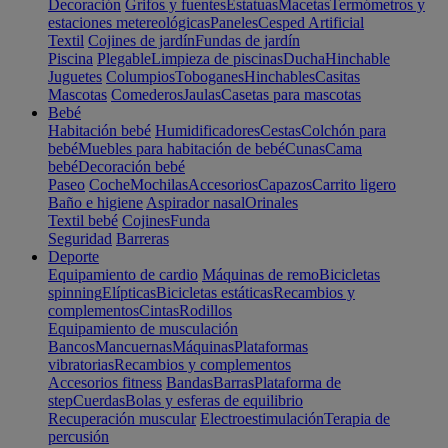
Decoración
Grifos y fuentes
Estatuas
Macetas
Termómetros y
estaciones metereológicas
Paneles
Cesped Artificial
Textil
Cojines de jardín
Fundas de jardín
Piscina
Plegable
Limpieza de piscinas
Ducha
Hinchable
Juguetes
Columpios
Toboganes
Hinchables
Casitas
Mascotas
Comederos
Jaulas
Casetas para mascotas
Bebé
Habitación bebé
Humidificadores
Cestas
Colchón para
bebé
Muebles para habitación de bebé
Cunas
Cama
bebé
Decoración bebé
Paseo
Coche
Mochilas
Accesorios
Capazos
Carrito ligero
Baño e higiene
Aspirador nasal
Orinales
Textil bebé
Cojines
Funda
Seguridad
Barreras
Deporte
Equipamiento de cardio
Máquinas de remo
Bicicletas
spinning
Elípticas
Bicicletas estáticas
Recambios y
complementos
Cintas
Rodillos
Equipamiento de musculación
Bancos
Mancuernas
Máquinas
Plataformas
vibratorias
Recambios y complementos
Accesorios fitness
Bandas
Barras
Plataforma de
step
Cuerdas
Bolas y esferas de equilibrio
Recuperación muscular
Electroestimulación
Terapia de
percusión