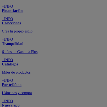
+INFO
Financiación
+INFO
Colecciones
Crea tu propio estilo
+INFO
Tranquilidad
6 años de Garantía Plus
+INFO
Catálogos
Miles de productos
+INFO
Por teléfono
Llámanos y compra
+INFO
Nueva app