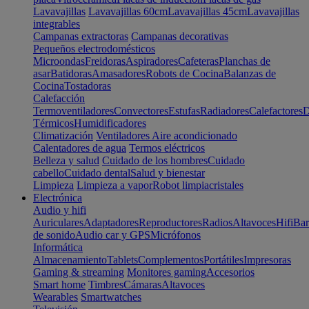
Lavavajillas
Lavavajillas 60cm
Lavavajillas 45cm
Lavavajillas
integrables
Campanas extractoras
Campanas decorativas
Pequeños electrodomésticos
Microondas
Freidoras
Aspiradores
Cafeteras
Planchas de
asar
Batidoras
Amasadores
Robots de Cocina
Balanzas de
Cocina
Tostadoras
Calefacción
Termoventiladores
Convectores
Estufas
Radiadores
Calefactores
D
Térmicos
Humidificadores
Climatización
Ventiladores
Aire acondicionado
Calentadores de agua
Termos eléctricos
Belleza y salud
Cuidado de los hombres
Cuidado
cabello
Cuidado dental
Salud y bienestar
Limpieza
Limpieza a vapor
Robot limpiacristales
Electrónica
Audio y hifi
Auriculares
Adaptadores
Reproductores
Radios
Altavoces
Hifi
Bar
de sonido
Audio car y GPS
Micrófonos
Informática
Almacenamiento
Tablets
Complementos
Portátiles
Impresoras
Gaming & streaming
Monitores gaming
Accesorios
Smart home
Timbres
Cámaras
Altavoces
Wearables
Smartwatches