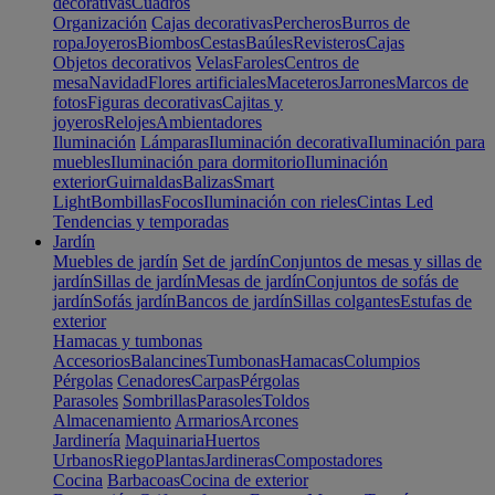
decorativas
Cuadros
Organización
Cajas decorativas
Percheros
Burros de
ropa
Joyeros
Biombos
Cestas
Baúles
Revisteros
Cajas
Objetos decorativos
Velas
Faroles
Centros de
mesa
Navidad
Flores artificiales
Maceteros
Jarrones
Marcos de
fotos
Figuras decorativas
Cajitas y
joyeros
Relojes
Ambientadores
Iluminación
Lámparas
Iluminación decorativa
Iluminación para
muebles
Iluminación para dormitorio
Iluminación
exterior
Guirnaldas
Balizas
Smart
Light
Bombillas
Focos
Iluminación con rieles
Cintas Led
Tendencias y temporadas
Jardín
Muebles de jardín
Set de jardín
Conjuntos de mesas y sillas de
jardín
Sillas de jardín
Mesas de jardín
Conjuntos de sofás de
jardín
Sofás jardín
Bancos de jardín
Sillas colgantes
Estufas de
exterior
Hamacas y tumbonas
Accesorios
Balancines
Tumbonas
Hamacas
Columpios
Pérgolas
Cenadores
Carpas
Pérgolas
Parasoles
Sombrillas
Parasoles
Toldos
Almacenamiento
Armarios
Arcones
Jardinería
Maquinaria
Huertos
Urbanos
Riego
Plantas
Jardineras
Compostadores
Cocina
Barbacoas
Cocina de exterior