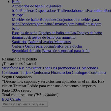
Baño
Accesorios de baño
Colgadores
baño
Papeleras
Dispensadores
Toalleros
Jaboneras
Escobillero
Port
de ropa
Muebles de baño
Botiquines
Conjuntos de muebles para
baño
Tocadores para baño
Armarios para baño
Repisa para
baño
Espejos de baño
Espejos de baño sin Luz
Espejos de baño
iluminados
Espejos de baño con aumento
Sanitarios
Bañeras
Lavabos
Mamparas
Grifería
Grifos para cocina
Grifos para ducha
Seguridad de baño
Barras de seguridad para baño
Resumen de tu pedido
¡Tu carrito está vacío!
Suscríbete a la newsletter
Todas las promociones
Colecciones
Conforama
Tarjeta Conforama
Financiación
Catálogos Conforama
Seguir Comprando
*Descuentos, cupones y servicios son aplicados en el carrito. Haz
clic en Tramitar Pedido para ver estos descuentos e importes
Pago 100% seguro
Total con descuento
(IVA incluido*)
Ir Al Carrito