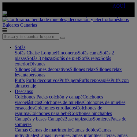
🔵Cambia tu electro con
-10% EXTRA
de descuento ☑️
AQUÍ
Baleares
Canarias
Sofás
Sofás
Chaise Longue
Rinconeras
Sofás cama
Sofás 2
plazas
Sofás 3 plazas
Sofás de piel
Sofás relax
Sofás
exterior
Divanes
Sillones
Sillones decorativos
Sillones relax
Sillones relax
levantapersonas
Puffs
Puffs decorativos
Puffs pera
Puffs reposapiés
Puffs con
almacenaje
Descanso
Colchones
Packs colchón y canapé
Colchones
viscoelásticos
Colchones de muelles
Colchones de muelles
ensacados
Colchones enrollados
Colchones de
espuma
Colchones para bebé
Colchones hinchables
Canapés y bases
Canapés
Base tapizadas
Somieres
Patas de
somieres
Camas
Camas de matrimonio
Camas dobles
Camas
individuales
Camas juveniles
Camas infantiles
Literas
Camas