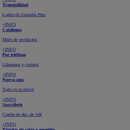
Pago 100% Seguro
¡Nueva app!
Conforama, tu tienda de muebles,
decoración y electrodomésticos
Conforama
es tu tienda de
sofás
,
sofá cama
,
sofá chaise longue
,
sillón
,
sillón relax
,
colchones
,
muebles de salón
,
mesas comedor
,
dormitorio de juvenil
,
dormitorio de matrimonio
,
canapés
,
cocinas a medida
,
decoración
,
electrodomésticos
,
frigoríficos
,
microondas
,
lavavajillas
,
lavadora secadora
, y
televisiones
.
Descubre nuestra amplia variedad de estilos en cualquier
muebles
para tu hogar,
con los mejores precios y promociones
. Crea el
espacio en el que vives gracias a nuestros
muebles de comedor
y
habitaciones,
armarios
y
zapateros
,
mesas de comedor
y
sillas de
escritorio
. Además, podrás decorar tu casa con multitud de
artículos, tener el mejor ocio con los productos de
imagen y sonido
y aprovechar tu
jardín
en las épocas de buen tiempo. Conforama
realiza el
servicio de envío a domicilio como recogida en tienda.