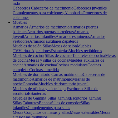
nido
Cabeceros
Cabeceros de matrimonio
Cabeceros juveniles
Complementos para colchones
Almohadas
Protectores de
colchones
Muebles
Armarios
Armarios de matrimonio
Armarios puertas
batientes
Armarios puertas correderas
Armarios
juvenil
Armarios infantiles
Armarios esquineros
Armarios
vestidores
Armarios auxiliares
Zapateros
Muebles de salón
Sillas
Mesas de salón
Muebles
TV
Vitrinas
Aparadores
Estanterias
Muebles recibidores
Muebles de cocina
Sillas de cocinas
Taburetes de cocina
Mesas
de cocina
Mesas y sillas de cocina
Muebles auxiliares de
cocina
Armarios de cocina
Cocinas modulares
Cocinas
completas
Cocinas a medida
Muebles de dormitorio
Camas matrimonio
Cabeceros de
matrimonio
Armarios de matrimonio
Mesitas de
noche
Comodas
Muebles de dormitorio juvenil
Muebles de oficina y teletrabajo
Escritorios
Sillas de
escritorio
Estanterías
Muebles de Gaming
Sillas gaming
Escritorios gaming
Sillas
Taburetes
Bancos
Sillas de comedor
Sillas
infantiles
Complementos para sillas
Mesas
Conjuntos de mesas y sillas
Mesas extensibles
Mesas
altas
Mesas multiusos