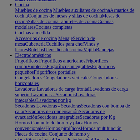
Cocina
Muebles de cocina
Muebles auxiliares de cocina
Armarios de
cocina
Conjuntos de mesas y sillas de cocina
Mesas de
cocina
Sillas de cocina
Taburetes de cocina
Cocinas
modulares
Cocinas completas
Cocinas a medida
Accesorios de cocina
Menaje
Servicio de
mesa
Cubertería
Cuchillos para chef
Vinos y
licores
Botellas
Utensilios de cocina
Vajilla
Bandejas
Electrodomésticos
Frigoríficos
Frigoríficos americanos
Frigoríficos
combi
Vinotecas
Frigoríficos integrables
Frigoríficos
pequeños
Frigoríficos portátiles
Congeladores
Congeladores verticales
Congeladores
horizontales
Lavadoras
Lavadoras de carga frontal
Lavadoras de carga
superior
Lavadoras - Secadoras
Lavadoras
integrables
Lavadoras por kg
Secadoras
Lavadoras - Secadoras
Secadoras con bomba de
calor
Secadoras de condensación
Secadoras de
evacuación
Secadoras integrables
Secadoras por Kg
Hornos
Conjunto de horno y placa
Hornos
convencionales
Hornos pirolíticos
Hornos multifunción
Placas de cocina
Conjunto de horno y
placa
Vitrocerámica
Placas de inducción
Placas de gas