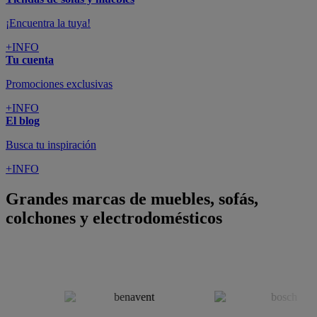
Podrás
comprar online
entre nuestra gama de más de 7.000
productos y
recibirlo en tu domicilio
, o bien con
recogida gratis
en nuestras tiendas física.
No esperes más para crear o renovar tu
hogar y transformarlo en un espacio con mucho estilo. Conforama
tiene 300
tiendas de muebles
físicas distribuidas en
6 países
distintos. Aproveche nuestras ofertas de
sofas baratos
,
colchones
baratos
y
liquidaciones de sofas
.
Conforama solo comercializa a través de su website o, físicamente,
en sus
tiendas de sofás
.
Alcalá de Guadaíra
,
Alcalá de Henares
,
Alcorcón
,
Alfafar
,
Alicante
,
Arinaga
,
Asturias
,
Badalona
,
Barakaldo
,
Barcelona
,
Burjassot
,
Castellón
,
Chafiras
,
Cordoba
,
Elche
,
Finestrat
,
Granada
,
Huércal de
Almería
,
La Coruña
,
La Laguna
,
La Zenia
,
Lanzarote
,
León
,
Lleida
,
Los Barrios
,
Madrid
,
Majadahonda
,
Málaga
,
Murcia
,
Orotava
,
Palma
,
Pamplona
,
Rivas
,
Sabadell
,
Sagunto
,
Salt, Girona
,
San Sebastian
,
Sant Boi
,
Santander
,
Santiago de Compostela
,
Sevilla
,
Tamaraceite
,
Terrassa
,
Viana
,
Vilanova i la Geltrú
,
Zaragoza
Ver más >>
© Conforama
Términos y Condiciones
Política de privacidad
Política de cookies
Configuración de Cookies