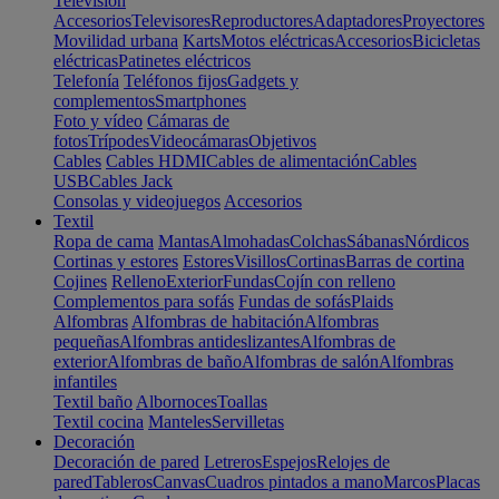
Televisión
Accesorios
Televisores
Reproductores
Adaptadores
Proyectores
Movilidad urbana
Karts
Motos eléctricas
Accesorios
Bicicletas
eléctricas
Patinetes eléctricos
Telefonía
Teléfonos fijos
Gadgets y
complementos
Smartphones
Foto y vídeo
Cámaras de
fotos
Trípodes
Videocámaras
Objetivos
Cables
Cables HDMI
Cables de alimentación
Cables
USB
Cables Jack
Consolas y videojuegos
Accesorios
Textil
Ropa de cama
Mantas
Almohadas
Colchas
Sábanas
Nórdicos
Cortinas y estores
Estores
Visillos
Cortinas
Barras de cortina
Cojines
Relleno
Exterior
Fundas
Cojín con relleno
Complementos para sofás
Fundas de sofás
Plaids
Alfombras
Alfombras de habitación
Alfombras
pequeñas
Alfombras antideslizantes
Alfombras de
exterior
Alfombras de baño
Alfombras de salón
Alfombras
infantiles
Textil baño
Albornoces
Toallas
Textil cocina
Manteles
Servilletas
Decoración
Decoración de pared
Letreros
Espejos
Relojes de
pared
Tableros
Canvas
Cuadros pintados a mano
Marcos
Placas