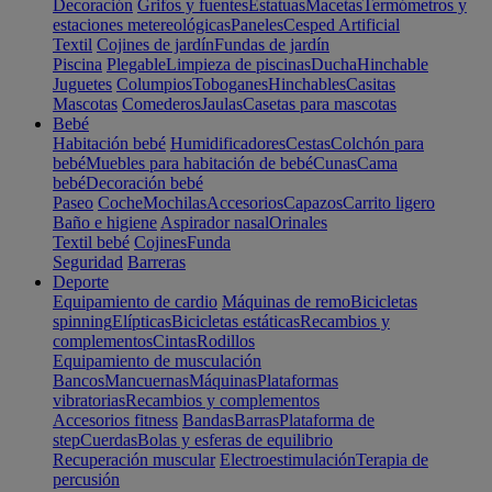
Decoración
Grifos y fuentes
Estatuas
Macetas
Termómetros y
estaciones metereológicas
Paneles
Cesped Artificial
Textil
Cojines de jardín
Fundas de jardín
Piscina
Plegable
Limpieza de piscinas
Ducha
Hinchable
Juguetes
Columpios
Toboganes
Hinchables
Casitas
Mascotas
Comederos
Jaulas
Casetas para mascotas
Bebé
Habitación bebé
Humidificadores
Cestas
Colchón para
bebé
Muebles para habitación de bebé
Cunas
Cama
bebé
Decoración bebé
Paseo
Coche
Mochilas
Accesorios
Capazos
Carrito ligero
Baño e higiene
Aspirador nasal
Orinales
Textil bebé
Cojines
Funda
Seguridad
Barreras
Deporte
Equipamiento de cardio
Máquinas de remo
Bicicletas
spinning
Elípticas
Bicicletas estáticas
Recambios y
complementos
Cintas
Rodillos
Equipamiento de musculación
Bancos
Mancuernas
Máquinas
Plataformas
vibratorias
Recambios y complementos
Accesorios fitness
Bandas
Barras
Plataforma de
step
Cuerdas
Bolas y esferas de equilibrio
Recuperación muscular
Electroestimulación
Terapia de
percusión