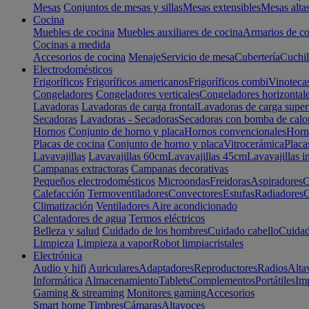
Mesas
Conjuntos de mesas y sillas
Mesas extensibles
Mesas alta
Cocina
Muebles de cocina
Muebles auxiliares de cocina
Armarios de co
Cocinas a medida
Accesorios de cocina
Menaje
Servicio de mesa
Cubertería
Cuchil
Electrodomésticos
Frigoríficos
Frigoríficos americanos
Frigoríficos combi
Vinoteca
Congeladores
Congeladores verticales
Congeladores horizontal
Lavadoras
Lavadoras de carga frontal
Lavadoras de carga super
Secadoras
Lavadoras - Secadoras
Secadoras con bomba de calo
Hornos
Conjunto de horno y placa
Hornos convencionales
Horno
Placas de cocina
Conjunto de horno y placa
Vitrocerámica
Placa
Lavavajillas
Lavavajillas 60cm
Lavavajillas 45cm
Lavavajillas i
Campanas extractoras
Campanas decorativas
Pequeños electrodomésticos
Microondas
Freidoras
Aspiradores
C
Calefacción
Termoventiladores
Convectores
Estufas
Radiadores
C
Climatización
Ventiladores
Aire acondicionado
Calentadores de agua
Termos eléctricos
Belleza y salud
Cuidado de los hombres
Cuidado cabello
Cuidad
Limpieza
Limpieza a vapor
Robot limpiacristales
Electrónica
Audio y hifi
Auriculares
Adaptadores
Reproductores
Radios
Alta
Informática
Almacenamiento
Tablets
Complementos
Portátiles
Im
Gaming & streaming
Monitores gaming
Accesorios
Smart home
Timbres
Cámaras
Altavoces