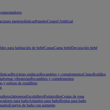
ompostadores
aciones metereológicas
Paneles
Cesped Artificial
les para habitación de bebé
Cunas
Cama bebé
Decoración bebé
lípticas
Bicicletas estáticas
Recambios y complementos
Cintas
Rodillos
taformas vibratorias
Recambios y complementos
s y esferas de equilibrio
ón
alleros
Jaboneras
Escobillero
Portarrollos
Cestas de ropa
cadores para baño
Armarios para baño
Repisa para baño
inados
Espejos de baño con aumento