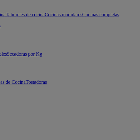
ina
Taburetes de cocina
Cocinas modulares
Cocinas completas
s
bles
Secadoras por Kg
as de Cocina
Tostadoras