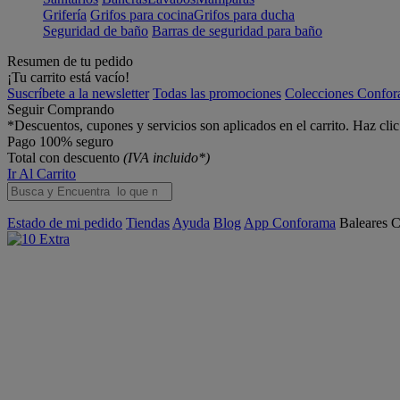
Grifería
Grifos para cocina
Grifos para ducha
Seguridad de baño
Barras de seguridad para baño
Resumen de tu pedido
¡Tu carrito está vacío!
Suscríbete a la newsletter
Todas las promociones
Colecciones Confo
Seguir Comprando
*Descuentos, cupones y servicios son aplicados en el carrito. Haz cli
Pago 100% seguro
Total con descuento
(IVA incluido*)
Ir Al Carrito
Estado de mi pedido
Tiendas
Ayuda
Blog
App Conforama
Baleares
C