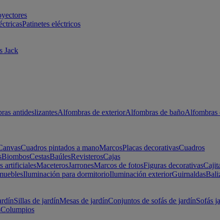
oyectores
éctricas
Patinetes eléctricos
s Jack
ras antideslizantes
Alfombras de exterior
Alfombras de baño
Alfombras 
Canvas
Cuadros pintados a mano
Marcos
Placas decorativas
Cuadros
s
Biombos
Cestas
Baúles
Revisteros
Cajas
s artificiales
Maceteros
Jarrones
Marcos de fotos
Figuras decorativas
Cajit
muebles
Iluminación para dormitorio
Iluminación exterior
Guirnaldas
Bali
ardín
Sillas de jardín
Mesas de jardín
Conjuntos de sofás de jardín
Sofás j
s
Columpios