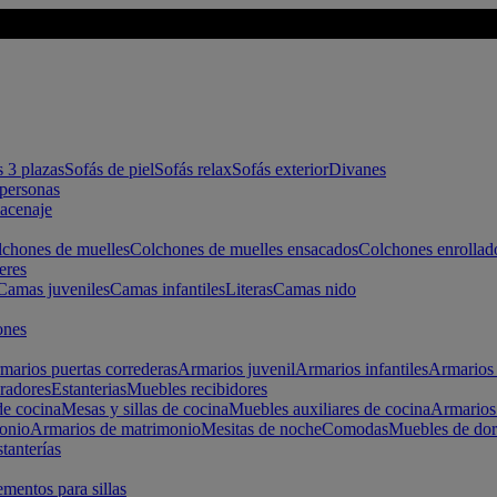
s 3 plazas
Sofás de piel
Sofás relax
Sofás exterior
Divanes
apersonas
macenaje
chones de muelles
Colchones de muelles ensacados
Colchones enrollad
eres
Camas juveniles
Camas infantiles
Literas
Camas nido
ones
marios puertas correderas
Armarios juvenil
Armarios infantiles
Armarios 
radores
Estanterias
Muebles recibidores
e cocina
Mesas y sillas de cocina
Muebles auxiliares de cocina
Armarios
onio
Armarios de matrimonio
Mesitas de noche
Comodas
Muebles de dor
tanterías
entos para sillas