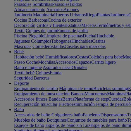
Parasoles
Sombrillas
Parasoles
Toldos
Almacenamiento
Armarios
Arcones
Jardinería
Maquinaria
Huertos Urbanos
Riego
Plantas
Jardineras
C
Cocina
Barbacoas
Cocina de exterior
Decoración
Grifos y fuentes
Estatuas
Macetas
Termómetros y est
Textil
Cojines de jardín
Fundas de jardín
Piscina
Plegable
Limpieza de piscinas
Ducha
Hinchable
Juguetes
Columpios
Toboganes
Hinchables
Casitas
Mascotas
Comederos
Jaulas
Casetas para mascotas
Bebé
Habitación bebé
Humidificadores
Cestas
Colchón para bebé
Mueb
Paseo
Coche
Mochilas
Accesorios
Capazos
Carrito ligero
Baño e higiene
Aspirador nasal
Orinales
Textil bebé
Cojines
Funda
Seguridad
Barreras
Deporte
Equipamiento de cardio
Máquinas de remo
Bicicletas spinning
E
Equipamiento de musculación
Bancos
Mancuernas
Máquinas
Pla
Accesorios fitness
Bandas
Barras
Plataforma de step
Cuerdas
Bola
Recuperación muscular
Electroestimulación
Terapia de percusi
Baño
Accesorios de baño
Colgadores baño
Papeleras
Dispensadores
To
Muebles de baño
Botiquines
Conjuntos de muebles para baño
To
Espejos de baño
Espejos de baño sin Luz
Espejos de baño ilum
Sanitarios
Bañeras
Lavabos
Mamparas