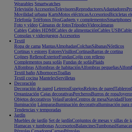
Wearables
Smartwatches
Televisión
Accesorios
Televisores
Reproductores
Adaptadores
Pr
Movilidad urbana
Karts
Motos eléctricas
Accesorios
Bicicletas el
Telefonía
Teléfonos fijos
Gadgets y complementos
Smartphones
Foto y vídeo
Cámaras de fotos
Trípodes
Videocámaras
Cables
Cables HDMI
Cables de alimentación
Cables USB
Cable
Consolas y videojuegos
Accesorios
Textil
Ropa de cama
Mantas
Almohadas
Colchas
Sábanas
Nórdicos
Cortinas y estores
Estores
Visillos
Cortinas
Barras de cortina
Cojines
Relleno
Exterior
Fundas
Cojín con relleno
Complementos para sofás
Fundas de sofás
Plaids
Alfombras
Alfombras de habitación
Alfombras pequeñas
Alfomb
Textil baño
Albornoces
Toallas
Textil cocina
Manteles
Servilletas
Decoración
Decoración de pared
Letreros
Espejos
Relojes de pared
Tableros
Organización
Cajas decorativas
Percheros
Burros de ropa
Joyero
Objetos decorativos
Velas
Faroles
Centros de mesa
Navidad
Flore
Iluminación
Lámparas
Iluminación decorativa
Iluminación para 
Tendencias y temporadas
Jardín
Muebles de jardín
Set de jardín
Conjuntos de mesas y sillas de j
Hamacas y tumbonas
Accesorios
Balancines
Tumbonas
Hamaca
Pérgolas
Cenadores
Carpas
Pérgolas