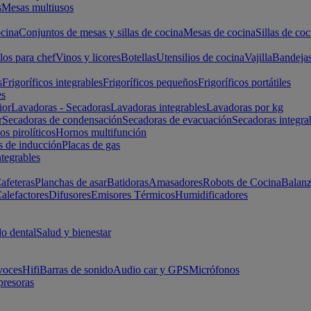
s
Mesas multiusos
cina
Conjuntos de mesas y sillas de cocina
Mesas de cocina
Sillas de coc
los para chef
Vinos y licores
Botellas
Utensilios de cocina
Vajilla
Bandeja
s
Frigoríficos integrables
Frigoríficos pequeños
Frigoríficos portátiles
es
ior
Lavadoras - Secadoras
Lavadoras integrables
Lavadoras por kg
r
Secadoras de condensación
Secadoras de evacuación
Secadoras integra
s pirolíticos
Hornos multifunción
s de inducción
Placas de gas
ntegrables
afeteras
Planchas de asar
Batidoras
Amasadores
Robots de Cocina
Balanz
alefactores
Difusores
Emisores Térmicos
Humidificadores
o dental
Salud y bienestar
voces
Hifi
Barras de sonido
Audio car y GPS
Micrófonos
presoras