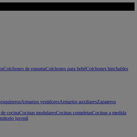
os
Colchones de espuma
Colchones para bebé
Colchones hinchables
esquineros
Armarios vestidores
Armarios auxiliares
Zapateros
 de cocina
Cocinas modulares
Cocinas completas
Cocinas a medida
mitorio juvenil