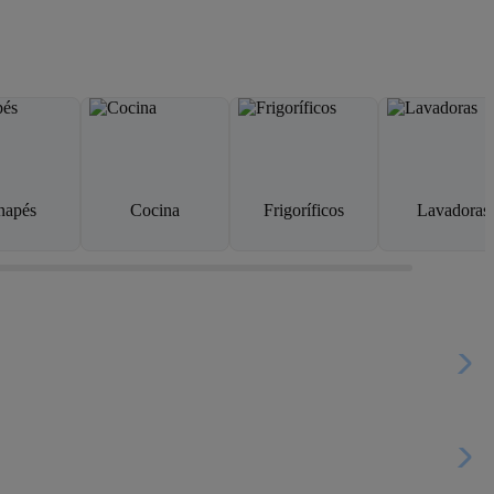
napés
Cocina
Frigoríficos
Lavadoras