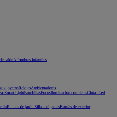
de salón
Alfombras infantiles
as y joyeros
Relojes
Ambientadores
zas
Smart Light
Bombillas
Focos
Iluminación con rieles
Cintas Led
ardín
Bancos de jardín
Sillas colgantes
Estufas de exterior