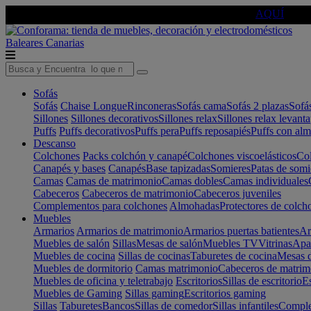
🔵Cambia tu electro con
-10% EXTRA
de descuento ☑️
AQUÍ
Baleares
Canarias
Sofás
Sofás
Chaise Longue
Rinconeras
Sofás cama
Sofás 2 plazas
Sofá
Sillones
Sillones decorativos
Sillones relax
Sillones relax levant
Puffs
Puffs decorativos
Puffs pera
Puffs reposapiés
Puffs con al
Descanso
Colchones
Packs colchón y canapé
Colchones viscoelásticos
Col
Canapés y bases
Canapés
Base tapizadas
Somieres
Patas de somi
Camas
Camas de matrimonio
Camas dobles
Camas individuales
Cabeceros
Cabeceros de matrimonio
Cabeceros juveniles
Complementos para colchones
Almohadas
Protectores de colch
Muebles
Armarios
Armarios de matrimonio
Armarios puertas batientes
Ar
Muebles de salón
Sillas
Mesas de salón
Muebles TV
Vitrinas
Apa
Muebles de cocina
Sillas de cocinas
Taburetes de cocina
Mesas d
Muebles de dormitorio
Camas matrimonio
Cabeceros de matrim
Muebles de oficina y teletrabajo
Escritorios
Sillas de escritorio
Es
Muebles de Gaming
Sillas gaming
Escritorios gaming
Sillas
Taburetes
Bancos
Sillas de comedor
Sillas infantiles
Complem