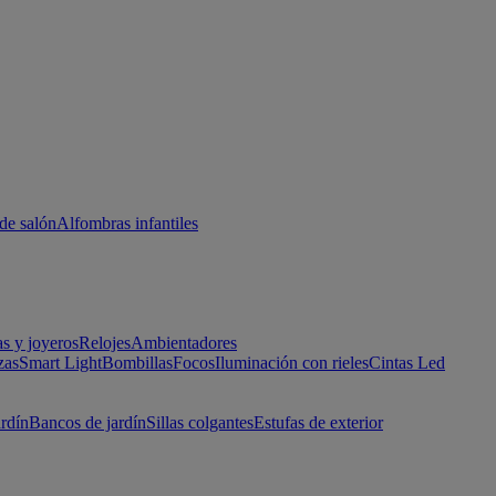
de salón
Alfombras infantiles
as y joyeros
Relojes
Ambientadores
zas
Smart Light
Bombillas
Focos
Iluminación con rieles
Cintas Led
ardín
Bancos de jardín
Sillas colgantes
Estufas de exterior