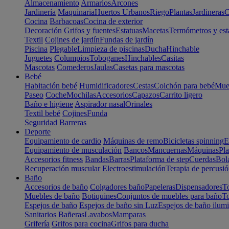
Almacenamiento
Armarios
Arcones
Jardinería
Maquinaria
Huertos Urbanos
Riego
Plantas
Jardineras
C
Cocina
Barbacoas
Cocina de exterior
Decoración
Grifos y fuentes
Estatuas
Macetas
Termómetros y est
Textil
Cojines de jardín
Fundas de jardín
Piscina
Plegable
Limpieza de piscinas
Ducha
Hinchable
Juguetes
Columpios
Toboganes
Hinchables
Casitas
Mascotas
Comederos
Jaulas
Casetas para mascotas
Bebé
Habitación bebé
Humidificadores
Cestas
Colchón para bebé
Mueb
Paseo
Coche
Mochilas
Accesorios
Capazos
Carrito ligero
Baño e higiene
Aspirador nasal
Orinales
Textil bebé
Cojines
Funda
Seguridad
Barreras
Deporte
Equipamiento de cardio
Máquinas de remo
Bicicletas spinning
E
Equipamiento de musculación
Bancos
Mancuernas
Máquinas
Pla
Accesorios fitness
Bandas
Barras
Plataforma de step
Cuerdas
Bola
Recuperación muscular
Electroestimulación
Terapia de percusi
Baño
Accesorios de baño
Colgadores baño
Papeleras
Dispensadores
To
Muebles de baño
Botiquines
Conjuntos de muebles para baño
To
Espejos de baño
Espejos de baño sin Luz
Espejos de baño ilum
Sanitarios
Bañeras
Lavabos
Mamparas
Grifería
Grifos para cocina
Grifos para ducha