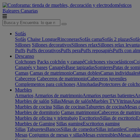
Baleares
Canarias
Sofás
Sofás
Chaise Longue
Rinconeras
Sofás cama
Sofás 2 plazas
Sofá
Sillones
Sillones decorativos
Sillones relax
Sillones relax levant
Puffs
Puffs decorativos
Puffs pera
Puffs reposapiés
Puffs con al
Descanso
Colchones
Packs colchón y canapé
Colchones viscoelásticos
Col
Canapés y bases
Canapés
Base tapizadas
Somieres
Patas de somi
Camas
Camas de matrimonio
Camas dobles
Camas individuales
Cabeceros
Cabeceros de matrimonio
Cabeceros juveniles
Complementos para colchones
Almohadas
Protectores de colch
Muebles
Armarios
Armarios de matrimonio
Armarios puertas batientes
Ar
Muebles de salón
Sillas
Mesas de salón
Muebles TV
Vitrinas
Apa
Muebles de cocina
Sillas de cocinas
Taburetes de cocina
Mesas d
Muebles de dormitorio
Camas matrimonio
Cabeceros de matrim
Muebles de oficina y teletrabajo
Escritorios
Sillas de escritorio
Es
Muebles de Gaming
Sillas gaming
Escritorios gaming
Sillas
Taburetes
Bancos
Sillas de comedor
Sillas infantiles
Complem
Mesas
Conjuntos de mesas y sillas
Mesas extensibles
Mesas alta