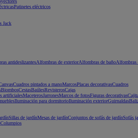
oyectores
éctricas
Patinetes eléctricos
s Jack
ras antideslizantes
Alfombras de exterior
Alfombras de baño
Alfombras 
Canvas
Cuadros pintados a mano
Marcos
Placas decorativas
Cuadros
s
Biombos
Cestas
Baúles
Revisteros
Cajas
s artificiales
Maceteros
Jarrones
Marcos de fotos
Figuras decorativas
Cajit
muebles
Iluminación para dormitorio
Iluminación exterior
Guirnaldas
Bali
ardín
Sillas de jardín
Mesas de jardín
Conjuntos de sofás de jardín
Sofás j
s
Columpios