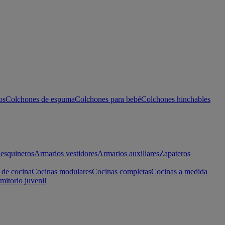
os
Colchones de espuma
Colchones para bebé
Colchones hinchables
esquineros
Armarios vestidores
Armarios auxiliares
Zapateros
 de cocina
Cocinas modulares
Cocinas completas
Cocinas a medida
mitorio juvenil