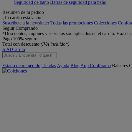
Seguridad de baño
Barras de seguridad para baño
Resumen de tu pedido
¡Tu carrito está vacío!
Suscríbete a la newsletter
Todas las promociones
Colecciones Confo
Seguir Comprando
*Descuentos, cupones y servicios son aplicados en el carrito. Haz cli
Pago 100% seguro
Total con descuento
(IVA incluido*)
Ir Al Carrito
Estado de mi pedido
Tiendas
Ayuda
Blog
App Conforama
Baleares
C