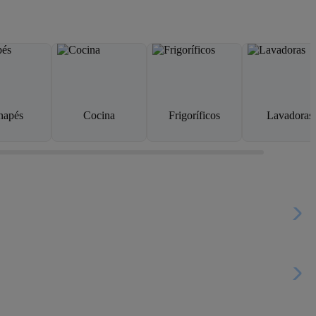
napés
Cocina
Frigoríficos
Lavadoras