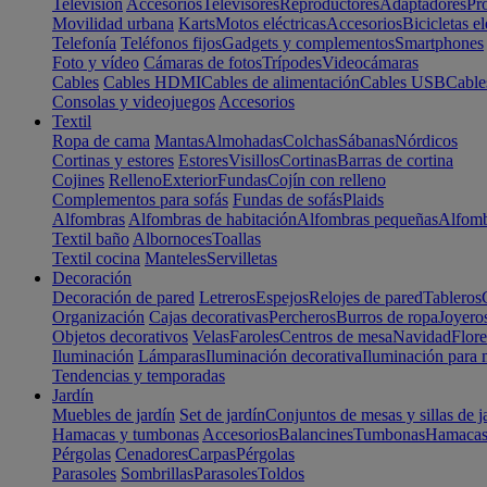
Televisión
Accesorios
Televisores
Reproductores
Adaptadores
Pr
Movilidad urbana
Karts
Motos eléctricas
Accesorios
Bicicletas el
Telefonía
Teléfonos fijos
Gadgets y complementos
Smartphones
Foto y vídeo
Cámaras de fotos
Trípodes
Videocámaras
Cables
Cables HDMI
Cables de alimentación
Cables USB
Cable
Consolas y videojuegos
Accesorios
Textil
Ropa de cama
Mantas
Almohadas
Colchas
Sábanas
Nórdicos
Cortinas y estores
Estores
Visillos
Cortinas
Barras de cortina
Cojines
Relleno
Exterior
Fundas
Cojín con relleno
Complementos para sofás
Fundas de sofás
Plaids
Alfombras
Alfombras de habitación
Alfombras pequeñas
Alfomb
Textil baño
Albornoces
Toallas
Textil cocina
Manteles
Servilletas
Decoración
Decoración de pared
Letreros
Espejos
Relojes de pared
Tableros
Organización
Cajas decorativas
Percheros
Burros de ropa
Joyero
Objetos decorativos
Velas
Faroles
Centros de mesa
Navidad
Flore
Iluminación
Lámparas
Iluminación decorativa
Iluminación para 
Tendencias y temporadas
Jardín
Muebles de jardín
Set de jardín
Conjuntos de mesas y sillas de j
Hamacas y tumbonas
Accesorios
Balancines
Tumbonas
Hamaca
Pérgolas
Cenadores
Carpas
Pérgolas
Parasoles
Sombrillas
Parasoles
Toldos