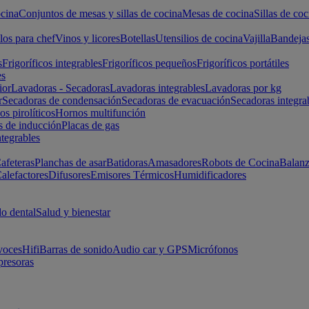
cina
Conjuntos de mesas y sillas de cocina
Mesas de cocina
Sillas de coc
los para chef
Vinos y licores
Botellas
Utensilios de cocina
Vajilla
Bandeja
s
Frigoríficos integrables
Frigoríficos pequeños
Frigoríficos portátiles
es
ior
Lavadoras - Secadoras
Lavadoras integrables
Lavadoras por kg
r
Secadoras de condensación
Secadoras de evacuación
Secadoras integra
s pirolíticos
Hornos multifunción
s de inducción
Placas de gas
ntegrables
afeteras
Planchas de asar
Batidoras
Amasadores
Robots de Cocina
Balanz
alefactores
Difusores
Emisores Térmicos
Humidificadores
o dental
Salud y bienestar
voces
Hifi
Barras de sonido
Audio car y GPS
Micrófonos
presoras