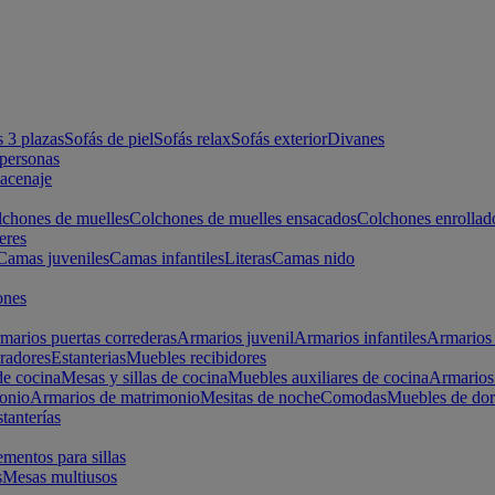
s 3 plazas
Sofás de piel
Sofás relax
Sofás exterior
Divanes
apersonas
macenaje
chones de muelles
Colchones de muelles ensacados
Colchones enrollad
eres
Camas juveniles
Camas infantiles
Literas
Camas nido
ones
marios puertas correderas
Armarios juvenil
Armarios infantiles
Armarios 
radores
Estanterias
Muebles recibidores
e cocina
Mesas y sillas de cocina
Muebles auxiliares de cocina
Armarios
onio
Armarios de matrimonio
Mesitas de noche
Comodas
Muebles de dor
tanterías
entos para sillas
s
Mesas multiusos