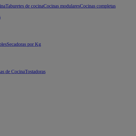
ina
Taburetes de cocina
Cocinas modulares
Cocinas completas
s
bles
Secadoras por Kg
as de Cocina
Tostadoras