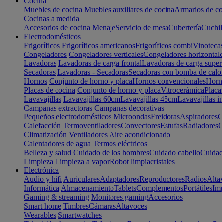
Cocina
Muebles de cocina
Muebles auxiliares de cocina
Armarios de co
Cocinas a medida
Accesorios de cocina
Menaje
Servicio de mesa
Cubertería
Cuchil
Electrodomésticos
Frigoríficos
Frigoríficos americanos
Frigoríficos combi
Vinoteca
Congeladores
Congeladores verticales
Congeladores horizontal
Lavadoras
Lavadoras de carga frontal
Lavadoras de carga super
Secadoras
Lavadoras - Secadoras
Secadoras con bomba de calo
Hornos
Conjunto de horno y placa
Hornos convencionales
Horno
Placas de cocina
Conjunto de horno y placa
Vitrocerámica
Placa
Lavavajillas
Lavavajillas 60cm
Lavavajillas 45cm
Lavavajillas i
Campanas extractoras
Campanas decorativas
Pequeños electrodomésticos
Microondas
Freidoras
Aspiradores
C
Calefacción
Termoventiladores
Convectores
Estufas
Radiadores
C
Climatización
Ventiladores
Aire acondicionado
Calentadores de agua
Termos eléctricos
Belleza y salud
Cuidado de los hombres
Cuidado cabello
Cuidad
Limpieza
Limpieza a vapor
Robot limpiacristales
Electrónica
Audio y hifi
Auriculares
Adaptadores
Reproductores
Radios
Alta
Informática
Almacenamiento
Tablets
Complementos
Portátiles
Im
Gaming & streaming
Monitores gaming
Accesorios
Smart home
Timbres
Cámaras
Altavoces
Wearables
Smartwatches