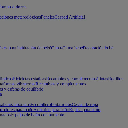
ompostadores
aciones metereológicas
Paneles
Cesped Artificial
les para habitación de bebé
Cunas
Cama bebé
Decoración bebé
lípticas
Bicicletas estáticas
Recambios y complementos
Cintas
Rodillos
taformas vibratorias
Recambios y complementos
s y esferas de equilibrio
ón
alleros
Jaboneras
Escobillero
Portarrollos
Cestas de ropa
cadores para baño
Armarios para baño
Repisa para baño
inados
Espejos de baño con aumento