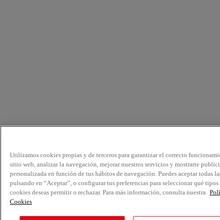
Utilizamos cookies propias y de terceros para garantizar el correcto funcionami
sitio web, analizar la navegación, mejorar nuestros servicios y mostrarte public
personalizada en función de tus hábitos de navegación. Puedes aceptar todas la
pulsando en “Aceptar”, o configurar tus preferencias para seleccionar qué tipos
cookies deseas permitir o rechazar. Para más información, consulta nuestra
Pol
Cookies