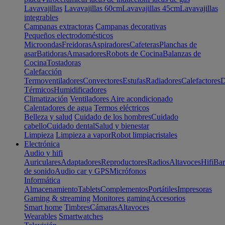
Lavavajillas
Lavavajillas 60cm
Lavavajillas 45cm
Lavavajillas
integrables
Campanas extractoras
Campanas decorativas
Pequeños electrodomésticos
Microondas
Freidoras
Aspiradores
Cafeteras
Planchas de
asar
Batidoras
Amasadores
Robots de Cocina
Balanzas de
Cocina
Tostadoras
Calefacción
Termoventiladores
Convectores
Estufas
Radiadores
Calefactores
D
Térmicos
Humidificadores
Climatización
Ventiladores
Aire acondicionado
Calentadores de agua
Termos eléctricos
Belleza y salud
Cuidado de los hombres
Cuidado
cabello
Cuidado dental
Salud y bienestar
Limpieza
Limpieza a vapor
Robot limpiacristales
Electrónica
Audio y hifi
Auriculares
Adaptadores
Reproductores
Radios
Altavoces
Hifi
Bar
de sonido
Audio car y GPS
Micrófonos
Informática
Almacenamiento
Tablets
Complementos
Portátiles
Impresoras
Gaming & streaming
Monitores gaming
Accesorios
Smart home
Timbres
Cámaras
Altavoces
Wearables
Smartwatches