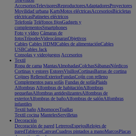
Televisión
Accesorios
Televisores
Reproductores
Adaptadores
Proyectores
Movilidad urbana
Karts
Motos eléctricas
Accesorios
Bicicletas
eléctricas
Patinetes eléctricos
Telefonía
Teléfonos fijos
Gadgets y
complementos
Smartphones
Foto y vídeo
Cámaras de
fotos
Trípodes
Videocámaras
Objetivos
Cables
Cables HDMI
Cables de alimentación
Cables
USB
Cables Jack
Consolas y videojuegos
Accesorios
Textil
Ropa de cama
Mantas
Almohadas
Colchas
Sábanas
Nórdicos
Cortinas y estores
Estores
Visillos
Cortinas
Barras de cortina
Cojines
Relleno
Exterior
Fundas
Cojín con relleno
Complementos para sofás
Fundas de sofás
Plaids
Alfombras
Alfombras de habitación
Alfombras
pequeñas
Alfombras antideslizantes
Alfombras de
exterior
Alfombras de baño
Alfombras de salón
Alfombras
infantiles
Textil baño
Albornoces
Toallas
Textil cocina
Manteles
Servilletas
Decoración
Decoración de pared
Letreros
Espejos
Relojes de
pared
Tableros
Canvas
Cuadros pintados a mano
Marcos
Placas