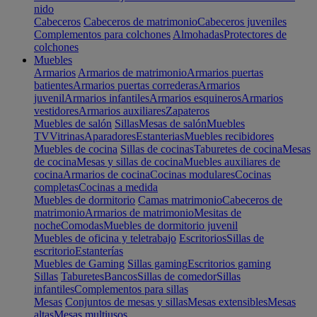
nido
Cabeceros
Cabeceros de matrimonio
Cabeceros juveniles
Complementos para colchones
Almohadas
Protectores de
colchones
Muebles
Armarios
Armarios de matrimonio
Armarios puertas
batientes
Armarios puertas correderas
Armarios
juvenil
Armarios infantiles
Armarios esquineros
Armarios
vestidores
Armarios auxiliares
Zapateros
Muebles de salón
Sillas
Mesas de salón
Muebles
TV
Vitrinas
Aparadores
Estanterias
Muebles recibidores
Muebles de cocina
Sillas de cocinas
Taburetes de cocina
Mesas
de cocina
Mesas y sillas de cocina
Muebles auxiliares de
cocina
Armarios de cocina
Cocinas modulares
Cocinas
completas
Cocinas a medida
Muebles de dormitorio
Camas matrimonio
Cabeceros de
matrimonio
Armarios de matrimonio
Mesitas de
noche
Comodas
Muebles de dormitorio juvenil
Muebles de oficina y teletrabajo
Escritorios
Sillas de
escritorio
Estanterías
Muebles de Gaming
Sillas gaming
Escritorios gaming
Sillas
Taburetes
Bancos
Sillas de comedor
Sillas
infantiles
Complementos para sillas
Mesas
Conjuntos de mesas y sillas
Mesas extensibles
Mesas
altas
Mesas multiusos