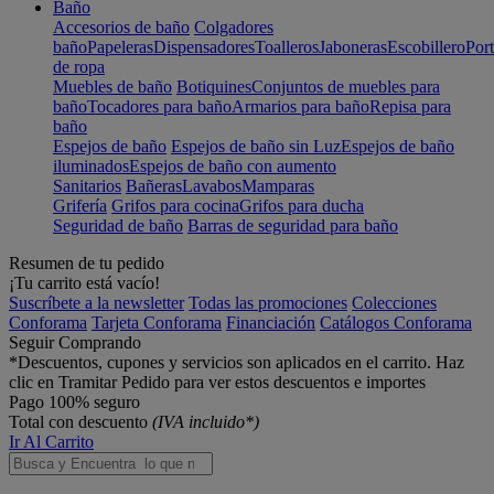
Baño
Accesorios de baño
Colgadores
baño
Papeleras
Dispensadores
Toalleros
Jaboneras
Escobillero
Port
de ropa
Muebles de baño
Botiquines
Conjuntos de muebles para
baño
Tocadores para baño
Armarios para baño
Repisa para
baño
Espejos de baño
Espejos de baño sin Luz
Espejos de baño
iluminados
Espejos de baño con aumento
Sanitarios
Bañeras
Lavabos
Mamparas
Grifería
Grifos para cocina
Grifos para ducha
Seguridad de baño
Barras de seguridad para baño
Resumen de tu pedido
¡Tu carrito está vacío!
Suscríbete a la newsletter
Todas las promociones
Colecciones
Conforama
Tarjeta Conforama
Financiación
Catálogos Conforama
Seguir Comprando
*Descuentos, cupones y servicios son aplicados en el carrito. Haz
clic en Tramitar Pedido para ver estos descuentos e importes
Pago 100% seguro
Total con descuento
(IVA incluido*)
Ir Al Carrito