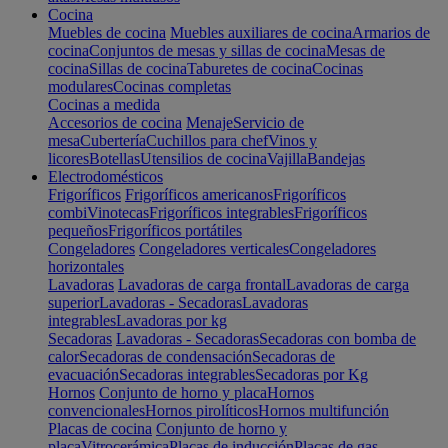
Cocina
Muebles de cocina
Muebles auxiliares de cocina
Armarios de
cocina
Conjuntos de mesas y sillas de cocina
Mesas de
cocina
Sillas de cocina
Taburetes de cocina
Cocinas
modulares
Cocinas completas
Cocinas a medida
Accesorios de cocina
Menaje
Servicio de
mesa
Cubertería
Cuchillos para chef
Vinos y
licores
Botellas
Utensilios de cocina
Vajilla
Bandejas
Electrodomésticos
Frigoríficos
Frigoríficos americanos
Frigoríficos
combi
Vinotecas
Frigoríficos integrables
Frigoríficos
pequeños
Frigoríficos portátiles
Congeladores
Congeladores verticales
Congeladores
horizontales
Lavadoras
Lavadoras de carga frontal
Lavadoras de carga
superior
Lavadoras - Secadoras
Lavadoras
integrables
Lavadoras por kg
Secadoras
Lavadoras - Secadoras
Secadoras con bomba de
calor
Secadoras de condensación
Secadoras de
evacuación
Secadoras integrables
Secadoras por Kg
Hornos
Conjunto de horno y placa
Hornos
convencionales
Hornos pirolíticos
Hornos multifunción
Placas de cocina
Conjunto de horno y
placa
Vitrocerámica
Placas de inducción
Placas de gas