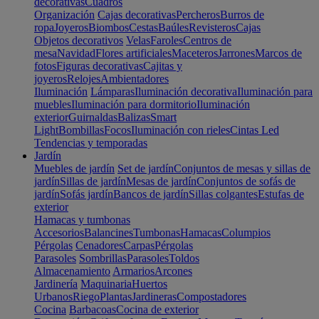
decorativas
Cuadros
Organización
Cajas decorativas
Percheros
Burros de
ropa
Joyeros
Biombos
Cestas
Baúles
Revisteros
Cajas
Objetos decorativos
Velas
Faroles
Centros de
mesa
Navidad
Flores artificiales
Maceteros
Jarrones
Marcos de
fotos
Figuras decorativas
Cajitas y
joyeros
Relojes
Ambientadores
Iluminación
Lámparas
Iluminación decorativa
Iluminación para
muebles
Iluminación para dormitorio
Iluminación
exterior
Guirnaldas
Balizas
Smart
Light
Bombillas
Focos
Iluminación con rieles
Cintas Led
Tendencias y temporadas
Jardín
Muebles de jardín
Set de jardín
Conjuntos de mesas y sillas de
jardín
Sillas de jardín
Mesas de jardín
Conjuntos de sofás de
jardín
Sofás jardín
Bancos de jardín
Sillas colgantes
Estufas de
exterior
Hamacas y tumbonas
Accesorios
Balancines
Tumbonas
Hamacas
Columpios
Pérgolas
Cenadores
Carpas
Pérgolas
Parasoles
Sombrillas
Parasoles
Toldos
Almacenamiento
Armarios
Arcones
Jardinería
Maquinaria
Huertos
Urbanos
Riego
Plantas
Jardineras
Compostadores
Cocina
Barbacoas
Cocina de exterior