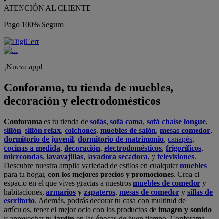
ATENCIÓN AL CLIENTE
Pago 100% Seguro
¡Nueva app!
Conforama, tu tienda de muebles,
decoración y electrodomésticos
Conforama
es tu tienda de
sofás
,
sofá cama
,
sofá chaise longue
,
sillón
,
sillón relax
,
colchones
,
muebles de salón
,
mesas comedor
,
dormitorio de juvenil
,
dormitorio de matrimonio
,
canapés
,
cocinas a medida
,
decoración
,
electrodomésticos
,
frigoríficos
,
microondas
,
lavavajillas
,
lavadora secadora
, y
televisiones
.
Descubre nuestra amplia variedad de estilos en cualquier
muebles
para tu hogar,
con los mejores precios y promociones
. Crea el
espacio en el que vives gracias a nuestros
muebles de comedor
y
habitaciones,
armarios
y
zapateros
,
mesas de comedor
y
sillas de
escritorio
. Además, podrás decorar tu casa con multitud de
artículos, tener el mejor ocio con los productos de
imagen y sonido
y aprovechar tu
jardín
en las épocas de buen tiempo. Conforama