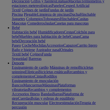
Decoración
Grifos y fuentes
Estatuas
Macetas
Termómetros y
estaciones metereológicas
Paneles
Cesped Artificial
Textil
Cojines de jardín
Fundas de jardín
Piscina
Plegable
Limpieza de piscinas
Ducha
Hinchable
Juguetes
Columpios
Toboganes
Hinchables
Casitas
Mascotas
Comederos
Jaulas
Casetas para mascotas
Bebé
Habitación bebé
Humidificadores
Cestas
Colchón para
bebé
Muebles para habitación de bebé
Cunas
Cama
bebé
Decoración bebé
Paseo
Coche
Mochilas
Accesorios
Capazos
Carrito ligero
Baño e higiene
Aspirador nasal
Orinales
Textil bebé
Cojines
Funda
Seguridad
Barreras
Deporte
Equipamiento de cardio
Máquinas de remo
Bicicletas
spinning
Elípticas
Bicicletas estáticas
Recambios y
complementos
Cintas
Rodillos
Equipamiento de musculación
Bancos
Mancuernas
Máquinas
Plataformas
vibratorias
Recambios y complementos
Accesorios fitness
Bandas
Barras
Plataforma de
step
Cuerdas
Bolas y esferas de equilibrio
Recuperación muscular
Electroestimulación
Terapia de
percusión