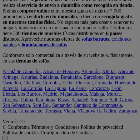
realiza el
servicio de envío a domicilio como recogida en tienda.
Podrás
comprar online
entre nuestra gama de más de 7.000
productos y
recibirlo en tu domicilio
, o bien con
recogida gratis
en nuestras tiendas física.
No esperes más para crear o renovar tu
hogar y transformarlo en un espacio con mucho estilo. Conforama
tiene 300
tiendas de muebles
físicas distribuidas en
6 países
distintos. Aproveche nuestras ofertas de
sofas baratos
,
colchones
baratos
y
liquidaciones de sofas
.
Conforama solo comercializa a través de su website o, físicamente,
en sus
tiendas de sofás
.
Alcalá de Guadaíra
,
Alcalá de Henares
,
Alcorcón
,
Alfafar
,
Alicante
,
Arinaga
,
Asturias
,
Badalona
,
Barakaldo
,
Barcelona
,
Burjassot
,
Castellón
,
Chafiras
,
Cordoba
,
Elche
,
Finestrat
,
Granada
,
Huércal de
Almería
,
La Coruña
,
La Laguna
,
La Zenia
,
Lanzarote
,
León
,
Lleida
,
Los Barrios
,
Madrid
,
Majadahonda
,
Málaga
,
Murcia
,
Orotava
,
Palma
,
Pamplona
,
Rivas
,
Sabadell
,
Sagunto
,
Salt, Girona
,
San Sebastian
,
Sant Boi
,
Santander
,
Santiago de Compostela
,
Sevilla
,
Tamaraceite
,
Terrassa
,
Viana
,
Vilanova i la Geltrú
,
Zaragoza
Ver más >>
© Conforama
Términos y Condiciones
Política de privacidad
Política de cookies
Configuración de Cookies