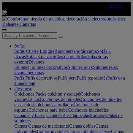
🔵Cambia tu electro con
-10% EXTRA
de descuento ☑️
AQUÍ
Baleares
Canarias
Sofás
Sofás
Chaise Longue
Rinconeras
Sofás cama
Sofás 2
plazas
Sofás 3 plazas
Sofás de piel
Sofás relax
Sofás
exterior
Divanes
Sillones
Sillones decorativos
Sillones relax
Sillones relax
levantapersonas
Puffs
Puffs decorativos
Puffs pera
Puffs reposapiés
Puffs con
almacenaje
Descanso
Colchones
Packs colchón y canapé
Colchones
viscoelásticos
Colchones de muelles
Colchones de muelles
ensacados
Colchones enrollados
Colchones de
espuma
Colchones para bebé
Colchones hinchables
Canapés y bases
Canapés
Base tapizadas
Somieres
Patas de
somieres
Camas
Camas de matrimonio
Camas dobles
Camas
individuales
Camas juveniles
Camas infantiles
Literas
Camas