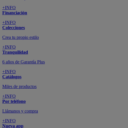
+INFO
Financiación
+INFO
Colecciones
Crea tu propio estilo
+INFO
Tranquilidad
6 años de Garantía Plus
+INFO
Catálogos
Miles de productos
+INFO
Por teléfono
Llámanos y compra
+INFO
Nueva app