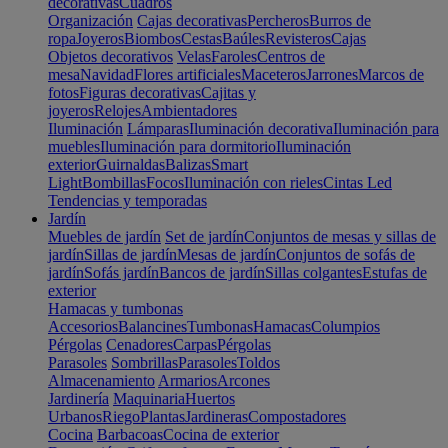
decorativas
Cuadros
Organización
Cajas decorativas
Percheros
Burros de
ropa
Joyeros
Biombos
Cestas
Baúles
Revisteros
Cajas
Objetos decorativos
Velas
Faroles
Centros de
mesa
Navidad
Flores artificiales
Maceteros
Jarrones
Marcos de
fotos
Figuras decorativas
Cajitas y
joyeros
Relojes
Ambientadores
Iluminación
Lámparas
Iluminación decorativa
Iluminación para
muebles
Iluminación para dormitorio
Iluminación
exterior
Guirnaldas
Balizas
Smart
Light
Bombillas
Focos
Iluminación con rieles
Cintas Led
Tendencias y temporadas
Jardín
Muebles de jardín
Set de jardín
Conjuntos de mesas y sillas de
jardín
Sillas de jardín
Mesas de jardín
Conjuntos de sofás de
jardín
Sofás jardín
Bancos de jardín
Sillas colgantes
Estufas de
exterior
Hamacas y tumbonas
Accesorios
Balancines
Tumbonas
Hamacas
Columpios
Pérgolas
Cenadores
Carpas
Pérgolas
Parasoles
Sombrillas
Parasoles
Toldos
Almacenamiento
Armarios
Arcones
Jardinería
Maquinaria
Huertos
Urbanos
Riego
Plantas
Jardineras
Compostadores
Cocina
Barbacoas
Cocina de exterior