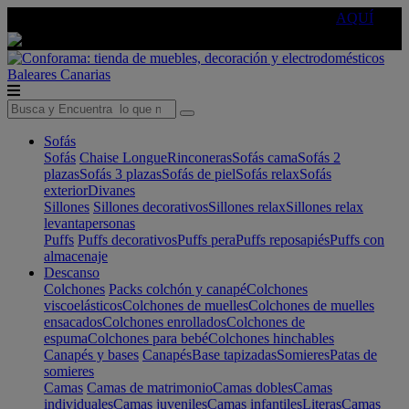
🔵Cambia tu electro con
-10% EXTRA
de descuento ☑️
AQUÍ
Baleares
Canarias
Sofás
Sofás
Chaise Longue
Rinconeras
Sofás cama
Sofás 2
plazas
Sofás 3 plazas
Sofás de piel
Sofás relax
Sofás
exterior
Divanes
Sillones
Sillones decorativos
Sillones relax
Sillones relax
levantapersonas
Puffs
Puffs decorativos
Puffs pera
Puffs reposapiés
Puffs con
almacenaje
Descanso
Colchones
Packs colchón y canapé
Colchones
viscoelásticos
Colchones de muelles
Colchones de muelles
ensacados
Colchones enrollados
Colchones de
espuma
Colchones para bebé
Colchones hinchables
Canapés y bases
Canapés
Base tapizadas
Somieres
Patas de
somieres
Camas
Camas de matrimonio
Camas dobles
Camas
individuales
Camas juveniles
Camas infantiles
Literas
Camas