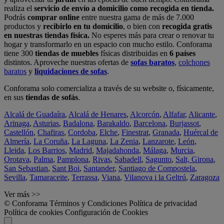
realiza el
servicio de envío a domicilio como recogida en tienda.
Podrás
comprar online
entre nuestra gama de más de 7.000
productos y
recibirlo en tu domicilio
, o bien con
recogida gratis
en nuestras tiendas física.
No esperes más para crear o renovar tu
hogar y transformarlo en un espacio con mucho estilo. Conforama
tiene 300
tiendas de muebles
físicas distribuidas en
6 países
distintos. Aproveche nuestras ofertas de
sofas baratos
,
colchones
baratos
y
liquidaciones de sofas
.
Conforama solo comercializa a través de su website o, físicamente,
en sus
tiendas de sofás
.
Alcalá de Guadaíra
,
Alcalá de Henares
,
Alcorcón
,
Alfafar
,
Alicante
,
Arinaga
,
Asturias
,
Badalona
,
Barakaldo
,
Barcelona
,
Burjassot
,
Castellón
,
Chafiras
,
Cordoba
,
Elche
,
Finestrat
,
Granada
,
Huércal de
Almería
,
La Coruña
,
La Laguna
,
La Zenia
,
Lanzarote
,
León
,
Lleida
,
Los Barrios
,
Madrid
,
Majadahonda
,
Málaga
,
Murcia
,
Orotava
,
Palma
,
Pamplona
,
Rivas
,
Sabadell
,
Sagunto
,
Salt, Girona
,
San Sebastian
,
Sant Boi
,
Santander
,
Santiago de Compostela
,
Sevilla
,
Tamaraceite
,
Terrassa
,
Viana
,
Vilanova i la Geltrú
,
Zaragoza
Ver más >>
© Conforama
Términos y Condiciones
Política de privacidad
Política de cookies
Configuración de Cookies