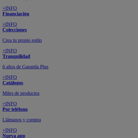
+INFO
Financiación
+INFO
Colecciones
Crea tu propio estilo
+INFO
Tranquilidad
6 años de Garantía Plus
+INFO
Catálogos
Miles de productos
+INFO
Por teléfono
Llámanos y compra
+INFO
Nueva app