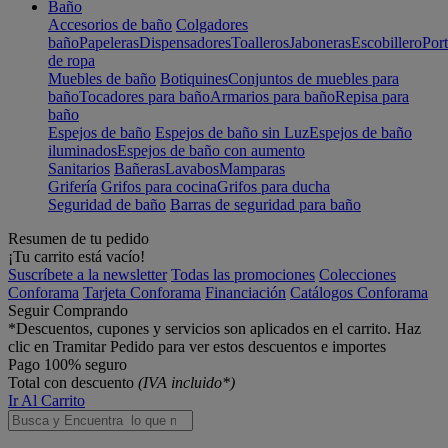
Baño
Accesorios de baño
Colgadores
baño
Papeleras
Dispensadores
Toalleros
Jaboneras
Escobillero
Port
de ropa
Muebles de baño
Botiquines
Conjuntos de muebles para
baño
Tocadores para baño
Armarios para baño
Repisa para
baño
Espejos de baño
Espejos de baño sin Luz
Espejos de baño
iluminados
Espejos de baño con aumento
Sanitarios
Bañeras
Lavabos
Mamparas
Grifería
Grifos para cocina
Grifos para ducha
Seguridad de baño
Barras de seguridad para baño
Resumen de tu pedido
¡Tu carrito está vacío!
Suscríbete a la newsletter
Todas las promociones
Colecciones
Conforama
Tarjeta Conforama
Financiación
Catálogos Conforama
Seguir Comprando
*Descuentos, cupones y servicios son aplicados en el carrito. Haz
clic en Tramitar Pedido para ver estos descuentos e importes
Pago 100% seguro
Total con descuento
(IVA incluido*)
Ir Al Carrito