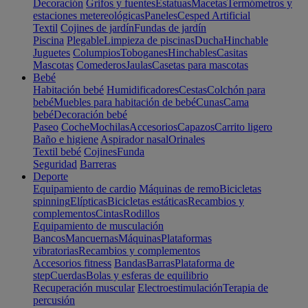
Decoración
Grifos y fuentes
Estatuas
Macetas
Termómetros y
estaciones metereológicas
Paneles
Cesped Artificial
Textil
Cojines de jardín
Fundas de jardín
Piscina
Plegable
Limpieza de piscinas
Ducha
Hinchable
Juguetes
Columpios
Toboganes
Hinchables
Casitas
Mascotas
Comederos
Jaulas
Casetas para mascotas
Bebé
Habitación bebé
Humidificadores
Cestas
Colchón para
bebé
Muebles para habitación de bebé
Cunas
Cama
bebé
Decoración bebé
Paseo
Coche
Mochilas
Accesorios
Capazos
Carrito ligero
Baño e higiene
Aspirador nasal
Orinales
Textil bebé
Cojines
Funda
Seguridad
Barreras
Deporte
Equipamiento de cardio
Máquinas de remo
Bicicletas
spinning
Elípticas
Bicicletas estáticas
Recambios y
complementos
Cintas
Rodillos
Equipamiento de musculación
Bancos
Mancuernas
Máquinas
Plataformas
vibratorias
Recambios y complementos
Accesorios fitness
Bandas
Barras
Plataforma de
step
Cuerdas
Bolas y esferas de equilibrio
Recuperación muscular
Electroestimulación
Terapia de
percusión