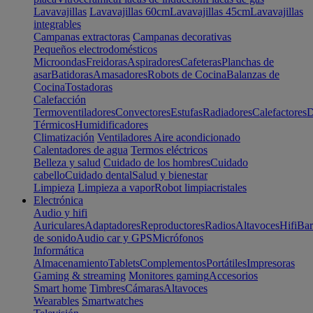
Lavavajillas
Lavavajillas 60cm
Lavavajillas 45cm
Lavavajillas
integrables
Campanas extractoras
Campanas decorativas
Pequeños electrodomésticos
Microondas
Freidoras
Aspiradores
Cafeteras
Planchas de
asar
Batidoras
Amasadores
Robots de Cocina
Balanzas de
Cocina
Tostadoras
Calefacción
Termoventiladores
Convectores
Estufas
Radiadores
Calefactores
D
Térmicos
Humidificadores
Climatización
Ventiladores
Aire acondicionado
Calentadores de agua
Termos eléctricos
Belleza y salud
Cuidado de los hombres
Cuidado
cabello
Cuidado dental
Salud y bienestar
Limpieza
Limpieza a vapor
Robot limpiacristales
Electrónica
Audio y hifi
Auriculares
Adaptadores
Reproductores
Radios
Altavoces
Hifi
Bar
de sonido
Audio car y GPS
Micrófonos
Informática
Almacenamiento
Tablets
Complementos
Portátiles
Impresoras
Gaming & streaming
Monitores gaming
Accesorios
Smart home
Timbres
Cámaras
Altavoces
Wearables
Smartwatches