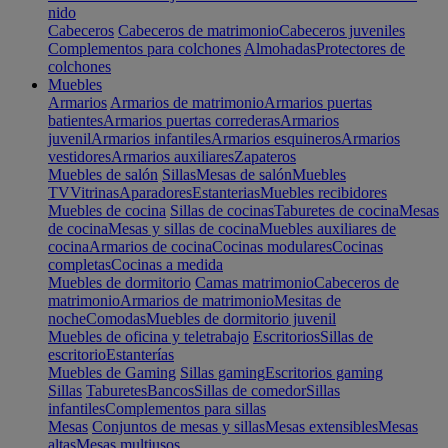
nido
Cabeceros
Cabeceros de matrimonio
Cabeceros juveniles
Complementos para colchones
Almohadas
Protectores de
colchones
Muebles
Armarios
Armarios de matrimonio
Armarios puertas
batientes
Armarios puertas correderas
Armarios
juvenil
Armarios infantiles
Armarios esquineros
Armarios
vestidores
Armarios auxiliares
Zapateros
Muebles de salón
Sillas
Mesas de salón
Muebles
TV
Vitrinas
Aparadores
Estanterias
Muebles recibidores
Muebles de cocina
Sillas de cocinas
Taburetes de cocina
Mesas
de cocina
Mesas y sillas de cocina
Muebles auxiliares de
cocina
Armarios de cocina
Cocinas modulares
Cocinas
completas
Cocinas a medida
Muebles de dormitorio
Camas matrimonio
Cabeceros de
matrimonio
Armarios de matrimonio
Mesitas de
noche
Comodas
Muebles de dormitorio juvenil
Muebles de oficina y teletrabajo
Escritorios
Sillas de
escritorio
Estanterías
Muebles de Gaming
Sillas gaming
Escritorios gaming
Sillas
Taburetes
Bancos
Sillas de comedor
Sillas
infantiles
Complementos para sillas
Mesas
Conjuntos de mesas y sillas
Mesas extensibles
Mesas
altas
Mesas multiusos