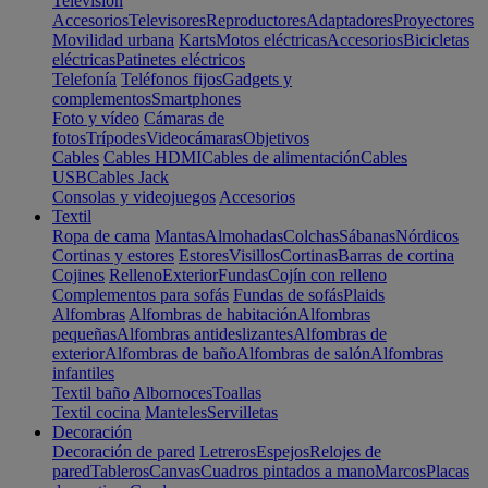
Televisión
Accesorios
Televisores
Reproductores
Adaptadores
Proyectores
Movilidad urbana
Karts
Motos eléctricas
Accesorios
Bicicletas
eléctricas
Patinetes eléctricos
Telefonía
Teléfonos fijos
Gadgets y
complementos
Smartphones
Foto y vídeo
Cámaras de
fotos
Trípodes
Videocámaras
Objetivos
Cables
Cables HDMI
Cables de alimentación
Cables
USB
Cables Jack
Consolas y videojuegos
Accesorios
Textil
Ropa de cama
Mantas
Almohadas
Colchas
Sábanas
Nórdicos
Cortinas y estores
Estores
Visillos
Cortinas
Barras de cortina
Cojines
Relleno
Exterior
Fundas
Cojín con relleno
Complementos para sofás
Fundas de sofás
Plaids
Alfombras
Alfombras de habitación
Alfombras
pequeñas
Alfombras antideslizantes
Alfombras de
exterior
Alfombras de baño
Alfombras de salón
Alfombras
infantiles
Textil baño
Albornoces
Toallas
Textil cocina
Manteles
Servilletas
Decoración
Decoración de pared
Letreros
Espejos
Relojes de
pared
Tableros
Canvas
Cuadros pintados a mano
Marcos
Placas