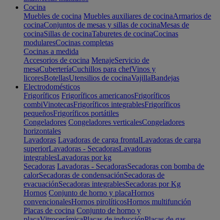
Cocina
Muebles de cocina
Muebles auxiliares de cocina
Armarios de
cocina
Conjuntos de mesas y sillas de cocina
Mesas de
cocina
Sillas de cocina
Taburetes de cocina
Cocinas
modulares
Cocinas completas
Cocinas a medida
Accesorios de cocina
Menaje
Servicio de
mesa
Cubertería
Cuchillos para chef
Vinos y
licores
Botellas
Utensilios de cocina
Vajilla
Bandejas
Electrodomésticos
Frigoríficos
Frigoríficos americanos
Frigoríficos
combi
Vinotecas
Frigoríficos integrables
Frigoríficos
pequeños
Frigoríficos portátiles
Congeladores
Congeladores verticales
Congeladores
horizontales
Lavadoras
Lavadoras de carga frontal
Lavadoras de carga
superior
Lavadoras - Secadoras
Lavadoras
integrables
Lavadoras por kg
Secadoras
Lavadoras - Secadoras
Secadoras con bomba de
calor
Secadoras de condensación
Secadoras de
evacuación
Secadoras integrables
Secadoras por Kg
Hornos
Conjunto de horno y placa
Hornos
convencionales
Hornos pirolíticos
Hornos multifunción
Placas de cocina
Conjunto de horno y
placa
Vitrocerámica
Placas de inducción
Placas de gas