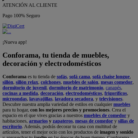
ATENCIÓN AL CLIENTE
Pago 100% Seguro
¡Nueva app!
Conforama, tu tienda de muebles,
decoración y electrodomésticos
Conforama
es tu tienda de
sofás
,
sofá cama
,
sofá chaise longue
,
sillón
,
sillón relax
,
colchones
,
muebles de salón
,
mesas comedor
,
dormitorio de juvenil
,
dormitorio de matrimonio
,
canapés
,
cocinas a medida
,
decoración
,
electrodomésticos
,
frigoríficos
,
microondas
,
lavavajillas
,
lavadora secadora
, y
televisiones
.
Descubre nuestra amplia variedad de estilos en cualquier
muebles
para tu hogar,
con los mejores precios y promociones
. Crea el
espacio en el que vives gracias a nuestros
muebles de comedor
y
habitaciones,
armarios
y
zapateros
,
mesas de comedor
y
sillas de
escritorio
. Además, podrás decorar tu casa con multitud de
artículos, tener el mejor ocio con los productos de
imagen y sonido
y aprovechar tu
jardín
en las épocas de buen tiempo. Conforama