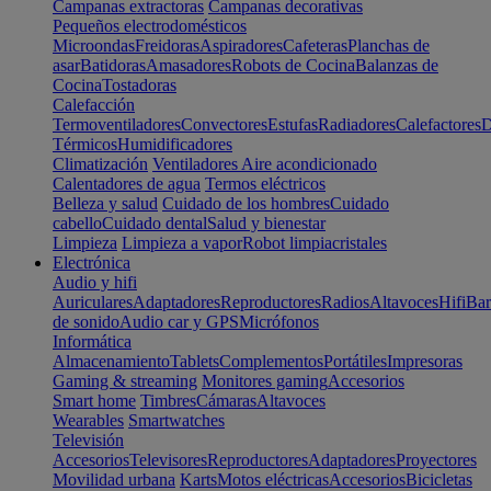
Campanas extractoras
Campanas decorativas
Pequeños electrodomésticos
Microondas
Freidoras
Aspiradores
Cafeteras
Planchas de
asar
Batidoras
Amasadores
Robots de Cocina
Balanzas de
Cocina
Tostadoras
Calefacción
Termoventiladores
Convectores
Estufas
Radiadores
Calefactores
D
Térmicos
Humidificadores
Climatización
Ventiladores
Aire acondicionado
Calentadores de agua
Termos eléctricos
Belleza y salud
Cuidado de los hombres
Cuidado
cabello
Cuidado dental
Salud y bienestar
Limpieza
Limpieza a vapor
Robot limpiacristales
Electrónica
Audio y hifi
Auriculares
Adaptadores
Reproductores
Radios
Altavoces
Hifi
Bar
de sonido
Audio car y GPS
Micrófonos
Informática
Almacenamiento
Tablets
Complementos
Portátiles
Impresoras
Gaming & streaming
Monitores gaming
Accesorios
Smart home
Timbres
Cámaras
Altavoces
Wearables
Smartwatches
Televisión
Accesorios
Televisores
Reproductores
Adaptadores
Proyectores
Movilidad urbana
Karts
Motos eléctricas
Accesorios
Bicicletas