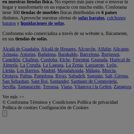
en nuestras tiendas física.
No esperes más para crear o renovar tu
hogar y transformarlo en un espacio con mucho estilo. Conforama
tiene 300
tiendas de muebles
físicas distribuidas en
6 países
distintos. Aproveche nuestras ofertas de
sofas baratos
,
colchones
baratos
y
liquidaciones de sofas
.
Conforama solo comercializa a través de su website o, físicamente,
en sus
tiendas de sofás
.
Alcalá de Guadaíra
,
Alcalá de Henares
,
Alcorcón
,
Alfafar
,
Alicante
,
Arinaga
,
Asturias
,
Badalona
,
Barakaldo
,
Barcelona
,
Burjassot
,
Castellón
,
Chafiras
,
Cordoba
,
Elche
,
Finestrat
,
Granada
,
Huércal de
Almería
,
La Coruña
,
La Laguna
,
La Zenia
,
Lanzarote
,
León
,
Lleida
,
Los Barrios
,
Madrid
,
Majadahonda
,
Málaga
,
Murcia
,
Orotava
,
Palma
,
Pamplona
,
Rivas
,
Sabadell
,
Sagunto
,
Salt, Girona
,
San Sebastian
,
Sant Boi
,
Santander
,
Santiago de Compostela
,
Sevilla
,
Tamaraceite
,
Terrassa
,
Viana
,
Vilanova i la Geltrú
,
Zaragoza
Ver más >>
© Conforama
Términos y Condiciones
Política de privacidad
Política de cookies
Configuración de Cookies