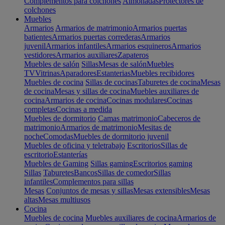
Complementos para colchones
Almohadas
Protectores de
colchones
Muebles
Armarios
Armarios de matrimonio
Armarios puertas
batientes
Armarios puertas correderas
Armarios
juvenil
Armarios infantiles
Armarios esquineros
Armarios
vestidores
Armarios auxiliares
Zapateros
Muebles de salón
Sillas
Mesas de salón
Muebles
TV
Vitrinas
Aparadores
Estanterias
Muebles recibidores
Muebles de cocina
Sillas de cocinas
Taburetes de cocina
Mesas
de cocina
Mesas y sillas de cocina
Muebles auxiliares de
cocina
Armarios de cocina
Cocinas modulares
Cocinas
completas
Cocinas a medida
Muebles de dormitorio
Camas matrimonio
Cabeceros de
matrimonio
Armarios de matrimonio
Mesitas de
noche
Comodas
Muebles de dormitorio juvenil
Muebles de oficina y teletrabajo
Escritorios
Sillas de
escritorio
Estanterías
Muebles de Gaming
Sillas gaming
Escritorios gaming
Sillas
Taburetes
Bancos
Sillas de comedor
Sillas
infantiles
Complementos para sillas
Mesas
Conjuntos de mesas y sillas
Mesas extensibles
Mesas
altas
Mesas multiusos
Cocina
Muebles de cocina
Muebles auxiliares de cocina
Armarios de