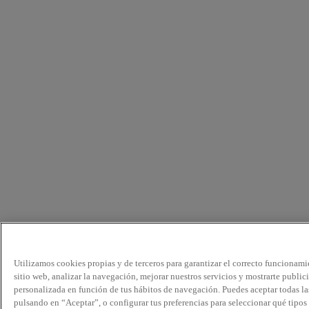
Utilizamos cookies propias y de terceros para garantizar el correcto funcionami
sitio web, analizar la navegación, mejorar nuestros servicios y mostrarte public
personalizada en función de tus hábitos de navegación. Puedes aceptar todas la
pulsando en “Aceptar”, o configurar tus preferencias para seleccionar qué tipos