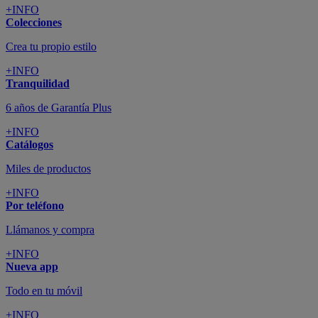
+INFO
Colecciones
Crea tu propio estilo
+INFO
Tranquilidad
6 años de Garantía Plus
+INFO
Catálogos
Miles de productos
+INFO
Por teléfono
Llámanos y compra
+INFO
Nueva app
Todo en tu móvil
+INFO