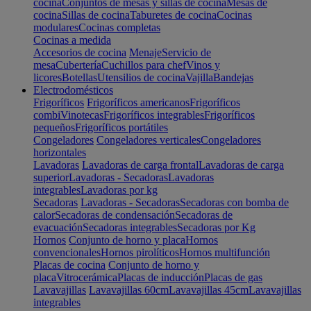
cocina
Conjuntos de mesas y sillas de cocina
Mesas de
cocina
Sillas de cocina
Taburetes de cocina
Cocinas
modulares
Cocinas completas
Cocinas a medida
Accesorios de cocina
Menaje
Servicio de
mesa
Cubertería
Cuchillos para chef
Vinos y
licores
Botellas
Utensilios de cocina
Vajilla
Bandejas
Electrodomésticos
Frigoríficos
Frigoríficos americanos
Frigoríficos
combi
Vinotecas
Frigoríficos integrables
Frigoríficos
pequeños
Frigoríficos portátiles
Congeladores
Congeladores verticales
Congeladores
horizontales
Lavadoras
Lavadoras de carga frontal
Lavadoras de carga
superior
Lavadoras - Secadoras
Lavadoras
integrables
Lavadoras por kg
Secadoras
Lavadoras - Secadoras
Secadoras con bomba de
calor
Secadoras de condensación
Secadoras de
evacuación
Secadoras integrables
Secadoras por Kg
Hornos
Conjunto de horno y placa
Hornos
convencionales
Hornos pirolíticos
Hornos multifunción
Placas de cocina
Conjunto de horno y
placa
Vitrocerámica
Placas de inducción
Placas de gas
Lavavajillas
Lavavajillas 60cm
Lavavajillas 45cm
Lavavajillas
integrables