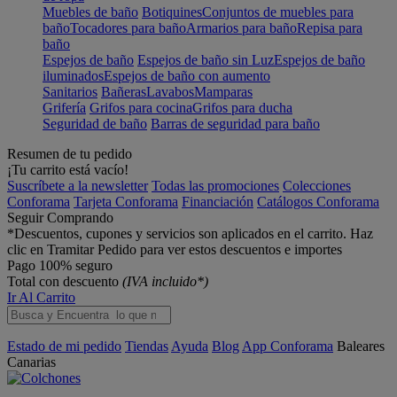
Muebles de baño
Botiquines
Conjuntos de muebles para
baño
Tocadores para baño
Armarios para baño
Repisa para
baño
Espejos de baño
Espejos de baño sin Luz
Espejos de baño
iluminados
Espejos de baño con aumento
Sanitarios
Bañeras
Lavabos
Mamparas
Grifería
Grifos para cocina
Grifos para ducha
Seguridad de baño
Barras de seguridad para baño
Resumen de tu pedido
¡Tu carrito está vacío!
Suscríbete a la newsletter
Todas las promociones
Colecciones
Conforama
Tarjeta Conforama
Financiación
Catálogos Conforama
Seguir Comprando
*Descuentos, cupones y servicios son aplicados en el carrito. Haz
clic en Tramitar Pedido para ver estos descuentos e importes
Pago 100% seguro
Total con descuento
(IVA incluido*)
Ir Al Carrito
Estado de mi pedido
Tiendas
Ayuda
Blog
App Conforama
Baleares
Canarias