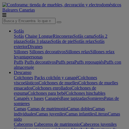
Baleares
Canarias
Sofás
Sofás
Chaise Longue
Rinconeras
Sofás cama
Sofás 2
plazas
Sofás 3 plazas
Sofás de piel
Sofás relax
Sofás
exterior
Divanes
Sillones
Sillones decorativos
Sillones relax
Sillones relax
levantapersonas
Puffs
Puffs decorativos
Puffs pera
Puffs reposapiés
Puffs con
almacenaje
Descanso
Colchones
Packs colchón y canapé
Colchones
viscoelásticos
Colchones de muelles
Colchones de muelles
ensacados
Colchones enrollados
Colchones de
espuma
Colchones para bebé
Colchones hinchables
Canapés y bases
Canapés
Base tapizadas
Somieres
Patas de
somieres
Camas
Camas de matrimonio
Camas dobles
Camas
individuales
Camas juveniles
Camas infantiles
Literas
Camas
nido
Cabeceros
Cabeceros de matrimonio
Cabeceros juveniles