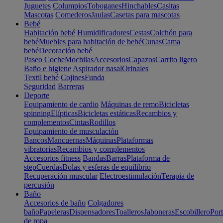
Juguetes
Columpios
Toboganes
Hinchables
Casitas
Mascotas
Comederos
Jaulas
Casetas para mascotas
Bebé
Habitación bebé
Humidificadores
Cestas
Colchón para
bebé
Muebles para habitación de bebé
Cunas
Cama
bebé
Decoración bebé
Paseo
Coche
Mochilas
Accesorios
Capazos
Carrito ligero
Baño e higiene
Aspirador nasal
Orinales
Textil bebé
Cojines
Funda
Seguridad
Barreras
Deporte
Equipamiento de cardio
Máquinas de remo
Bicicletas
spinning
Elípticas
Bicicletas estáticas
Recambios y
complementos
Cintas
Rodillos
Equipamiento de musculación
Bancos
Mancuernas
Máquinas
Plataformas
vibratorias
Recambios y complementos
Accesorios fitness
Bandas
Barras
Plataforma de
step
Cuerdas
Bolas y esferas de equilibrio
Recuperación muscular
Electroestimulación
Terapia de
percusión
Baño
Accesorios de baño
Colgadores
baño
Papeleras
Dispensadores
Toalleros
Jaboneras
Escobillero
Port
de ropa