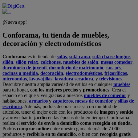
¡Nueva app!
Conforama, tu tienda de muebles,
decoración y electrodomésticos
Conforama
es tu tienda de
sofás
,
sofá cama
,
sofá chaise longue
,
sillón
,
sillón relax
,
colchones
,
muebles de salón
,
mesas comedor
,
dormitorio de juvenil
,
dormitorio de matrimonio
,
canapés
,
cocinas a medida
,
decoración
,
electrodomésticos
,
frigoríficos
,
microondas
,
lavavajillas
,
lavadora secadora
, y
televisiones
.
Descubre nuestra amplia variedad de estilos en cualquier
muebles
para tu hogar,
con los mejores precios y promociones
. Crea el
espacio en el que vives gracias a nuestros
muebles de comedor
y
habitaciones,
armarios
y
zapateros
,
mesas de comedor
y
sillas de
escritorio
. Además, podrás decorar tu casa con multitud de
artículos, tener el mejor ocio con los productos de
imagen y sonido
y aprovechar tu
jardín
en las épocas de buen tiempo. Conforama
realiza el
servicio de envío a domicilio como recogida en tienda.
Podrás
comprar online
entre nuestra gama de más de 7.000
productos y
recibirlo en tu domicilio
, o bien con
recogida gratis