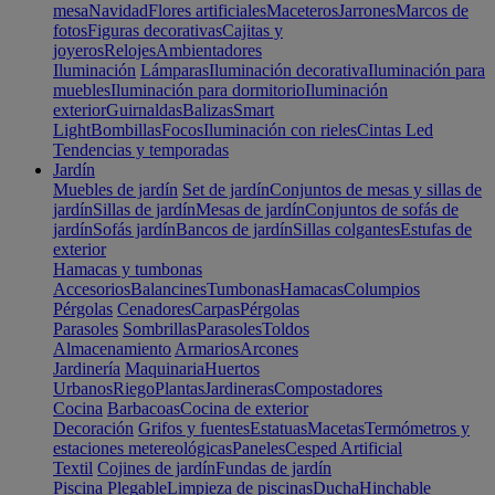
mesa
Navidad
Flores artificiales
Maceteros
Jarrones
Marcos de
fotos
Figuras decorativas
Cajitas y
joyeros
Relojes
Ambientadores
Iluminación
Lámparas
Iluminación decorativa
Iluminación para
muebles
Iluminación para dormitorio
Iluminación
exterior
Guirnaldas
Balizas
Smart
Light
Bombillas
Focos
Iluminación con rieles
Cintas Led
Tendencias y temporadas
Jardín
Muebles de jardín
Set de jardín
Conjuntos de mesas y sillas de
jardín
Sillas de jardín
Mesas de jardín
Conjuntos de sofás de
jardín
Sofás jardín
Bancos de jardín
Sillas colgantes
Estufas de
exterior
Hamacas y tumbonas
Accesorios
Balancines
Tumbonas
Hamacas
Columpios
Pérgolas
Cenadores
Carpas
Pérgolas
Parasoles
Sombrillas
Parasoles
Toldos
Almacenamiento
Armarios
Arcones
Jardinería
Maquinaria
Huertos
Urbanos
Riego
Plantas
Jardineras
Compostadores
Cocina
Barbacoas
Cocina de exterior
Decoración
Grifos y fuentes
Estatuas
Macetas
Termómetros y
estaciones metereológicas
Paneles
Cesped Artificial
Textil
Cojines de jardín
Fundas de jardín
Piscina
Plegable
Limpieza de piscinas
Ducha
Hinchable