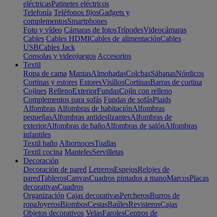
eléctricas
Patinetes eléctricos
Telefonía
Teléfonos fijos
Gadgets y
complementos
Smartphones
Foto y vídeo
Cámaras de fotos
Trípodes
Videocámaras
Cables
Cables HDMI
Cables de alimentación
Cables
USB
Cables Jack
Consolas y videojuegos
Accesorios
Textil
Ropa de cama
Mantas
Almohadas
Colchas
Sábanas
Nórdicos
Cortinas y estores
Estores
Visillos
Cortinas
Barras de cortina
Cojines
Relleno
Exterior
Fundas
Cojín con relleno
Complementos para sofás
Fundas de sofás
Plaids
Alfombras
Alfombras de habitación
Alfombras
pequeñas
Alfombras antideslizantes
Alfombras de
exterior
Alfombras de baño
Alfombras de salón
Alfombras
infantiles
Textil baño
Albornoces
Toallas
Textil cocina
Manteles
Servilletas
Decoración
Decoración de pared
Letreros
Espejos
Relojes de
pared
Tableros
Canvas
Cuadros pintados a mano
Marcos
Placas
decorativas
Cuadros
Organización
Cajas decorativas
Percheros
Burros de
ropa
Joyeros
Biombos
Cestas
Baúles
Revisteros
Cajas
Objetos decorativos
Velas
Faroles
Centros de