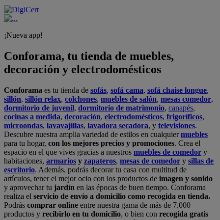
¡Nueva app!
Conforama, tu tienda de muebles,
decoración y electrodomésticos
Conforama
es tu tienda de
sofás
,
sofá cama
,
sofá chaise longue
,
sillón
,
sillón relax
,
colchones
,
muebles de salón
,
mesas comedor
,
dormitorio de juvenil
,
dormitorio de matrimonio
,
canapés
,
cocinas a medida
,
decoración
,
electrodomésticos
,
frigoríficos
,
microondas
,
lavavajillas
,
lavadora secadora
, y
televisiones
.
Descubre nuestra amplia variedad de estilos en cualquier
muebles
para tu hogar,
con los mejores precios y promociones
. Crea el
espacio en el que vives gracias a nuestros
muebles de comedor
y
habitaciones,
armarios
y
zapateros
,
mesas de comedor
y
sillas de
escritorio
. Además, podrás decorar tu casa con multitud de
artículos, tener el mejor ocio con los productos de
imagen y sonido
y aprovechar tu
jardín
en las épocas de buen tiempo. Conforama
realiza el
servicio de envío a domicilio como recogida en tienda.
Podrás
comprar online
entre nuestra gama de más de 7.000
productos y
recibirlo en tu domicilio
, o bien con
recogida gratis