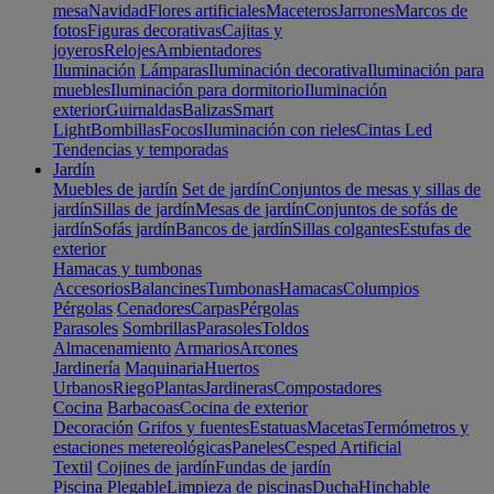
mesa
Navidad
Flores artificiales
Maceteros
Jarrones
Marcos de
fotos
Figuras decorativas
Cajitas y
joyeros
Relojes
Ambientadores
Iluminación
Lámparas
Iluminación decorativa
Iluminación para
muebles
Iluminación para dormitorio
Iluminación
exterior
Guirnaldas
Balizas
Smart
Light
Bombillas
Focos
Iluminación con rieles
Cintas Led
Tendencias y temporadas
Jardín
Muebles de jardín
Set de jardín
Conjuntos de mesas y sillas de
jardín
Sillas de jardín
Mesas de jardín
Conjuntos de sofás de
jardín
Sofás jardín
Bancos de jardín
Sillas colgantes
Estufas de
exterior
Hamacas y tumbonas
Accesorios
Balancines
Tumbonas
Hamacas
Columpios
Pérgolas
Cenadores
Carpas
Pérgolas
Parasoles
Sombrillas
Parasoles
Toldos
Almacenamiento
Armarios
Arcones
Jardinería
Maquinaria
Huertos
Urbanos
Riego
Plantas
Jardineras
Compostadores
Cocina
Barbacoas
Cocina de exterior
Decoración
Grifos y fuentes
Estatuas
Macetas
Termómetros y
estaciones metereológicas
Paneles
Cesped Artificial
Textil
Cojines de jardín
Fundas de jardín
Piscina
Plegable
Limpieza de piscinas
Ducha
Hinchable