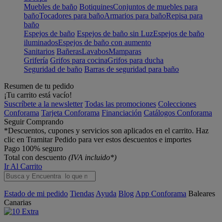
Muebles de baño
Botiquines
Conjuntos de muebles para
baño
Tocadores para baño
Armarios para baño
Repisa para
baño
Espejos de baño
Espejos de baño sin Luz
Espejos de baño
iluminados
Espejos de baño con aumento
Sanitarios
Bañeras
Lavabos
Mamparas
Grifería
Grifos para cocina
Grifos para ducha
Seguridad de baño
Barras de seguridad para baño
Resumen de tu pedido
¡Tu carrito está vacío!
Suscríbete a la newsletter
Todas las promociones
Colecciones
Conforama
Tarjeta Conforama
Financiación
Catálogos Conforama
Seguir Comprando
*Descuentos, cupones y servicios son aplicados en el carrito. Haz
clic en Tramitar Pedido para ver estos descuentos e importes
Pago 100% seguro
Total con descuento
(IVA incluido*)
Ir Al Carrito
Estado de mi pedido
Tiendas
Ayuda
Blog
App Conforama
Baleares
Canarias