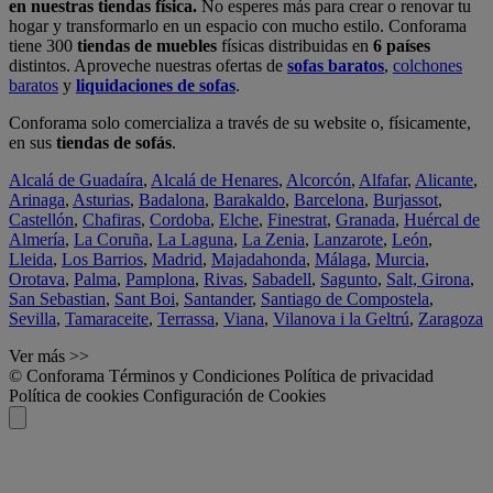
en nuestras tiendas física.
No esperes más para crear o renovar tu
hogar y transformarlo en un espacio con mucho estilo. Conforama
tiene 300
tiendas de muebles
físicas distribuidas en
6 países
distintos. Aproveche nuestras ofertas de
sofas baratos
,
colchones
baratos
y
liquidaciones de sofas
.
Conforama solo comercializa a través de su website o, físicamente,
en sus
tiendas de sofás
.
Alcalá de Guadaíra
,
Alcalá de Henares
,
Alcorcón
,
Alfafar
,
Alicante
,
Arinaga
,
Asturias
,
Badalona
,
Barakaldo
,
Barcelona
,
Burjassot
,
Castellón
,
Chafiras
,
Cordoba
,
Elche
,
Finestrat
,
Granada
,
Huércal de
Almería
,
La Coruña
,
La Laguna
,
La Zenia
,
Lanzarote
,
León
,
Lleida
,
Los Barrios
,
Madrid
,
Majadahonda
,
Málaga
,
Murcia
,
Orotava
,
Palma
,
Pamplona
,
Rivas
,
Sabadell
,
Sagunto
,
Salt, Girona
,
San Sebastian
,
Sant Boi
,
Santander
,
Santiago de Compostela
,
Sevilla
,
Tamaraceite
,
Terrassa
,
Viana
,
Vilanova i la Geltrú
,
Zaragoza
Ver más >>
© Conforama
Términos y Condiciones
Política de privacidad
Política de cookies
Configuración de Cookies