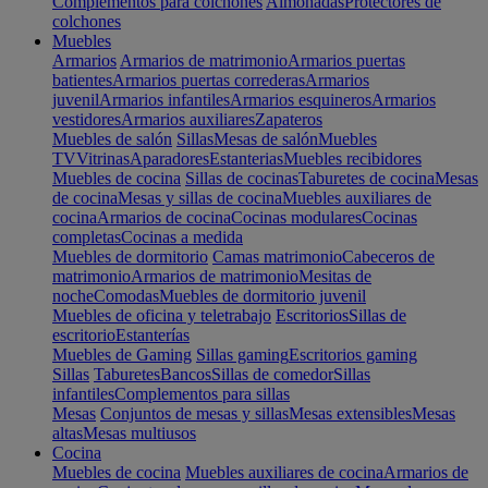
Complementos para colchones
Almohadas
Protectores de
colchones
Muebles
Armarios
Armarios de matrimonio
Armarios puertas
batientes
Armarios puertas correderas
Armarios
juvenil
Armarios infantiles
Armarios esquineros
Armarios
vestidores
Armarios auxiliares
Zapateros
Muebles de salón
Sillas
Mesas de salón
Muebles
TV
Vitrinas
Aparadores
Estanterias
Muebles recibidores
Muebles de cocina
Sillas de cocinas
Taburetes de cocina
Mesas
de cocina
Mesas y sillas de cocina
Muebles auxiliares de
cocina
Armarios de cocina
Cocinas modulares
Cocinas
completas
Cocinas a medida
Muebles de dormitorio
Camas matrimonio
Cabeceros de
matrimonio
Armarios de matrimonio
Mesitas de
noche
Comodas
Muebles de dormitorio juvenil
Muebles de oficina y teletrabajo
Escritorios
Sillas de
escritorio
Estanterías
Muebles de Gaming
Sillas gaming
Escritorios gaming
Sillas
Taburetes
Bancos
Sillas de comedor
Sillas
infantiles
Complementos para sillas
Mesas
Conjuntos de mesas y sillas
Mesas extensibles
Mesas
altas
Mesas multiusos
Cocina
Muebles de cocina
Muebles auxiliares de cocina
Armarios de