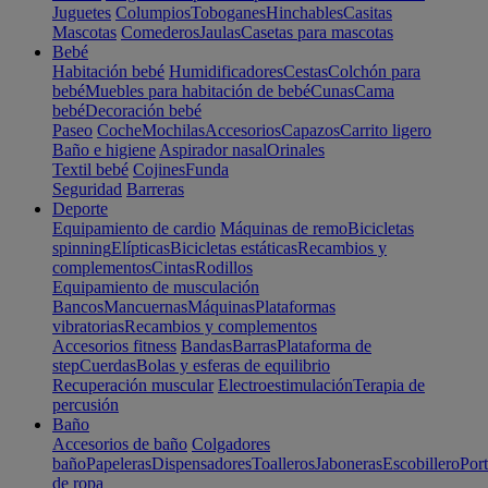
Juguetes
Columpios
Toboganes
Hinchables
Casitas
Mascotas
Comederos
Jaulas
Casetas para mascotas
Bebé
Habitación bebé
Humidificadores
Cestas
Colchón para
bebé
Muebles para habitación de bebé
Cunas
Cama
bebé
Decoración bebé
Paseo
Coche
Mochilas
Accesorios
Capazos
Carrito ligero
Baño e higiene
Aspirador nasal
Orinales
Textil bebé
Cojines
Funda
Seguridad
Barreras
Deporte
Equipamiento de cardio
Máquinas de remo
Bicicletas
spinning
Elípticas
Bicicletas estáticas
Recambios y
complementos
Cintas
Rodillos
Equipamiento de musculación
Bancos
Mancuernas
Máquinas
Plataformas
vibratorias
Recambios y complementos
Accesorios fitness
Bandas
Barras
Plataforma de
step
Cuerdas
Bolas y esferas de equilibrio
Recuperación muscular
Electroestimulación
Terapia de
percusión
Baño
Accesorios de baño
Colgadores
baño
Papeleras
Dispensadores
Toalleros
Jaboneras
Escobillero
Port
de ropa