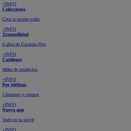
+INFO
Colecciones
Crea tu propio estilo
+INFO
Tranquilidad
6 años de Garantía Plus
+INFO
Catálogos
Miles de productos
+INFO
Por teléfono
Llámanos y compra
+INFO
Nueva app
Todo en tu móvil
+INFO