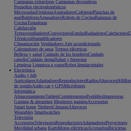
Campanas extractoras
Campanas decorativas
Pequeños electrodomésticos
Microondas
Freidoras
Aspiradores
Cafeteras
Planchas de
asar
Batidoras
Amasadores
Robots de Cocina
Balanzas de
Cocina
Tostadoras
Calefacción
Termoventiladores
Convectores
Estufas
Radiadores
Calefactores
D
Térmicos
Humidificadores
Climatización
Ventiladores
Aire acondicionado
Calentadores de agua
Termos eléctricos
Belleza y salud
Cuidado de los hombres
Cuidado
cabello
Cuidado dental
Salud y bienestar
Limpieza
Limpieza a vapor
Robot limpiacristales
Electrónica
Audio y hifi
Auriculares
Adaptadores
Reproductores
Radios
Altavoces
Hifi
Bar
de sonido
Audio car y GPS
Micrófonos
Informática
Almacenamiento
Tablets
Complementos
Portátiles
Impresoras
Gaming & streaming
Monitores gaming
Accesorios
Smart home
Timbres
Cámaras
Altavoces
Wearables
Smartwatches
Televisión
Accesorios
Televisores
Reproductores
Adaptadores
Proyectores
Movilidad urbana
Karts
Motos eléctricas
Accesorios
Bicicletas