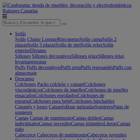
Baleares
Canarias
Sofás
Sofás
Chaise Longue
Rinconeras
Sofás cama
Sofás 2
plazas
Sofás 3 plazas
Sofás de piel
Sofás relax
Sofás
exterior
Divanes
Sillones
Sillones decorativos
Sillones relax
Sillones relax
levantapersonas
Puffs
Puffs decorativos
Puffs pera
Puffs reposapiés
Puffs con
almacenaje
Descanso
Colchones
Packs colchón y canapé
Colchones
viscoelásticos
Colchones de muelles
Colchones de muelles
ensacados
Colchones enrollados
Colchones de
espuma
Colchones para bebé
Colchones hinchables
Canapés y bases
Canapés
Base tapizadas
Somieres
Patas de
somieres
Camas
Camas de matrimonio
Camas dobles
Camas
individuales
Camas juveniles
Camas infantiles
Literas
Camas
nido
Cabeceros
Cabeceros de matrimonio
Cabeceros juveniles