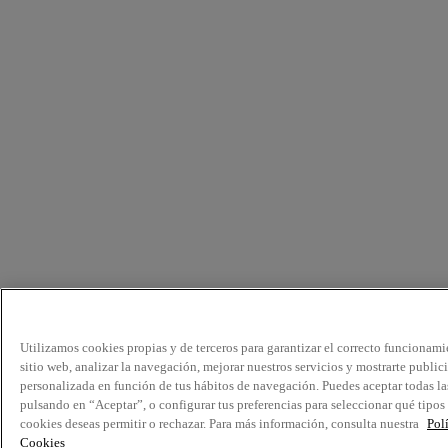
Utilizamos cookies propias y de terceros para garantizar el correcto funcionami
sitio web, analizar la navegación, mejorar nuestros servicios y mostrarte public
personalizada en función de tus hábitos de navegación. Puedes aceptar todas la
pulsando en “Aceptar”, o configurar tus preferencias para seleccionar qué tipos
cookies deseas permitir o rechazar. Para más información, consulta nuestra
Pol
Cookies