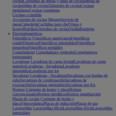
cocina
Conjuntos de mesas y sillas de cocina
Mesas de
cocina
Sillas de cocina
Taburetes de cocina
Cocinas
modulares
Cocinas completas
Cocinas a medida
Accesorios de cocina
Menaje
Servicio de
mesa
Cubertería
Cuchillos para chef
Vinos y
licores
Botellas
Utensilios de cocina
Vajilla
Bandejas
Electrodomésticos
Frigoríficos
Frigoríficos americanos
Frigoríficos
combi
Vinotecas
Frigoríficos integrables
Frigoríficos
pequeños
Frigoríficos portátiles
Congeladores
Congeladores verticales
Congeladores
horizontales
Lavadoras
Lavadoras de carga frontal
Lavadoras de carga
superior
Lavadoras - Secadoras
Lavadoras
integrables
Lavadoras por kg
Secadoras
Lavadoras - Secadoras
Secadoras con bomba de
calor
Secadoras de condensación
Secadoras de
evacuación
Secadoras integrables
Secadoras por Kg
Hornos
Conjunto de horno y placa
Hornos
convencionales
Hornos pirolíticos
Hornos multifunción
Placas de cocina
Conjunto de horno y
placa
Vitrocerámica
Placas de inducción
Placas de gas
Lavavajillas
Lavavajillas 60cm
Lavavajillas 45cm
Lavavajillas
integrables