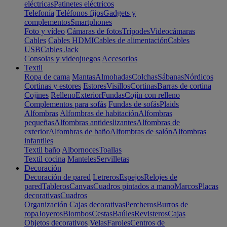
eléctricas
Patinetes eléctricos
Telefonía
Teléfonos fijos
Gadgets y
complementos
Smartphones
Foto y vídeo
Cámaras de fotos
Trípodes
Videocámaras
Cables
Cables HDMI
Cables de alimentación
Cables
USB
Cables Jack
Consolas y videojuegos
Accesorios
Textil
Ropa de cama
Mantas
Almohadas
Colchas
Sábanas
Nórdicos
Cortinas y estores
Estores
Visillos
Cortinas
Barras de cortina
Cojines
Relleno
Exterior
Fundas
Cojín con relleno
Complementos para sofás
Fundas de sofás
Plaids
Alfombras
Alfombras de habitación
Alfombras
pequeñas
Alfombras antideslizantes
Alfombras de
exterior
Alfombras de baño
Alfombras de salón
Alfombras
infantiles
Textil baño
Albornoces
Toallas
Textil cocina
Manteles
Servilletas
Decoración
Decoración de pared
Letreros
Espejos
Relojes de
pared
Tableros
Canvas
Cuadros pintados a mano
Marcos
Placas
decorativas
Cuadros
Organización
Cajas decorativas
Percheros
Burros de
ropa
Joyeros
Biombos
Cestas
Baúles
Revisteros
Cajas
Objetos decorativos
Velas
Faroles
Centros de