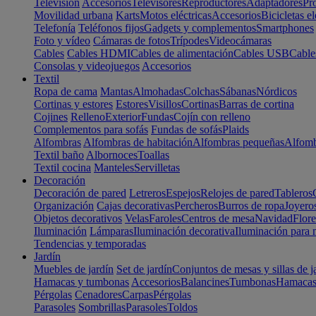
Televisión
Accesorios
Televisores
Reproductores
Adaptadores
Pr
Movilidad urbana
Karts
Motos eléctricas
Accesorios
Bicicletas el
Telefonía
Teléfonos fijos
Gadgets y complementos
Smartphones
Foto y vídeo
Cámaras de fotos
Trípodes
Videocámaras
Cables
Cables HDMI
Cables de alimentación
Cables USB
Cable
Consolas y videojuegos
Accesorios
Textil
Ropa de cama
Mantas
Almohadas
Colchas
Sábanas
Nórdicos
Cortinas y estores
Estores
Visillos
Cortinas
Barras de cortina
Cojines
Relleno
Exterior
Fundas
Cojín con relleno
Complementos para sofás
Fundas de sofás
Plaids
Alfombras
Alfombras de habitación
Alfombras pequeñas
Alfomb
Textil baño
Albornoces
Toallas
Textil cocina
Manteles
Servilletas
Decoración
Decoración de pared
Letreros
Espejos
Relojes de pared
Tableros
Organización
Cajas decorativas
Percheros
Burros de ropa
Joyero
Objetos decorativos
Velas
Faroles
Centros de mesa
Navidad
Flore
Iluminación
Lámparas
Iluminación decorativa
Iluminación para 
Tendencias y temporadas
Jardín
Muebles de jardín
Set de jardín
Conjuntos de mesas y sillas de j
Hamacas y tumbonas
Accesorios
Balancines
Tumbonas
Hamaca
Pérgolas
Cenadores
Carpas
Pérgolas
Parasoles
Sombrillas
Parasoles
Toldos