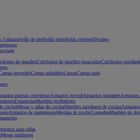
s 3 plazas
Sofás de piel
Sofás relax
Sofás exterior
Divanes
apersonas
macenaje
chones de muelles
Colchones de muelles ensacados
Colchones enrollad
eres
Camas juveniles
Camas infantiles
Literas
Camas nido
ones
marios puertas correderas
Armarios juvenil
Armarios infantiles
Armarios 
radores
Estanterias
Muebles recibidores
e cocina
Mesas y sillas de cocina
Muebles auxiliares de cocina
Armarios
onio
Armarios de matrimonio
Mesitas de noche
Comodas
Muebles de dor
tanterías
entos para sillas
s
Mesas multiusos