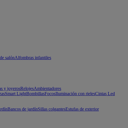
de salón
Alfombras infantiles
as y joyeros
Relojes
Ambientadores
zas
Smart Light
Bombillas
Focos
Iluminación con rieles
Cintas Led
ardín
Bancos de jardín
Sillas colgantes
Estufas de exterior