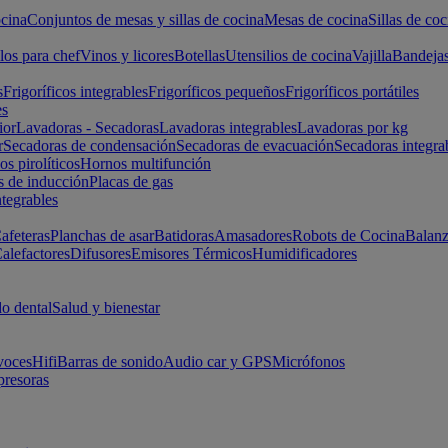
cina
Conjuntos de mesas y sillas de cocina
Mesas de cocina
Sillas de coc
los para chef
Vinos y licores
Botellas
Utensilios de cocina
Vajilla
Bandeja
s
Frigoríficos integrables
Frigoríficos pequeños
Frigoríficos portátiles
es
ior
Lavadoras - Secadoras
Lavadoras integrables
Lavadoras por kg
r
Secadoras de condensación
Secadoras de evacuación
Secadoras integra
s pirolíticos
Hornos multifunción
s de inducción
Placas de gas
ntegrables
afeteras
Planchas de asar
Batidoras
Amasadores
Robots de Cocina
Balanz
alefactores
Difusores
Emisores Térmicos
Humidificadores
o dental
Salud y bienestar
voces
Hifi
Barras de sonido
Audio car y GPS
Micrófonos
presoras