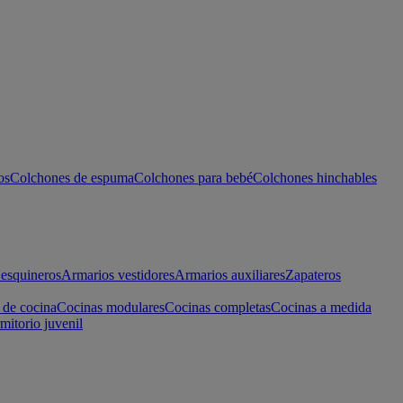
os
Colchones de espuma
Colchones para bebé
Colchones hinchables
esquineros
Armarios vestidores
Armarios auxiliares
Zapateros
 de cocina
Cocinas modulares
Cocinas completas
Cocinas a medida
mitorio juvenil