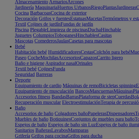
Almacenamiento
Armarios
Arcones
Jardinería
Maquinaria
Huertos Urbanos
Riego
Plantas
Jardineras
C
Cocina
Barbacoas
Cocina de exterior
Decoración
Grifos y fuentes
Estatuas
Macetas
Termómetros y est
Textil
Cojines de jardín
Fundas de jardín
Piscina
Plegable
Limpieza de piscinas
Ducha
Hinchable
Juguetes
Columpios
Toboganes
Hinchables
Casitas
Mascotas
Comederos
Jaulas
Casetas para mascotas
Bebé
Habitación bebé
Humidificadores
Cestas
Colchón para bebé
Mueb
Paseo
Coche
Mochilas
Accesorios
Capazos
Carrito ligero
Baño e higiene
Aspirador nasal
Orinales
Textil bebé
Cojines
Funda
Seguridad
Barreras
Deporte
Equipamiento de cardio
Máquinas de remo
Bicicletas spinning
E
Equipamiento de musculación
Bancos
Mancuernas
Máquinas
Pla
Accesorios fitness
Bandas
Barras
Plataforma de step
Cuerdas
Bola
Recuperación muscular
Electroestimulación
Terapia de percusi
Baño
Accesorios de baño
Colgadores baño
Papeleras
Dispensadores
To
Muebles de baño
Botiquines
Conjuntos de muebles para baño
To
Espejos de baño
Espejos de baño sin Luz
Espejos de baño ilum
Sanitarios
Bañeras
Lavabos
Mamparas
Grifería
Grifos para cocina
Grifos para ducha