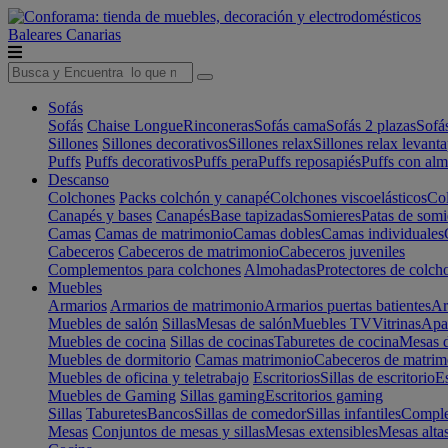
Baleares
Canarias
Sofás
Sofás
Chaise Longue
Rinconeras
Sofás cama
Sofás 2 plazas
Sofá
Sillones
Sillones decorativos
Sillones relax
Sillones relax levant
Puffs
Puffs decorativos
Puffs pera
Puffs reposapiés
Puffs con al
Descanso
Colchones
Packs colchón y canapé
Colchones viscoelásticos
Col
Canapés y bases
Canapés
Base tapizadas
Somieres
Patas de somi
Camas
Camas de matrimonio
Camas dobles
Camas individuales
Cabeceros
Cabeceros de matrimonio
Cabeceros juveniles
Complementos para colchones
Almohadas
Protectores de colch
Muebles
Armarios
Armarios de matrimonio
Armarios puertas batientes
Ar
Muebles de salón
Sillas
Mesas de salón
Muebles TV
Vitrinas
Apa
Muebles de cocina
Sillas de cocinas
Taburetes de cocina
Mesas d
Muebles de dormitorio
Camas matrimonio
Cabeceros de matrim
Muebles de oficina y teletrabajo
Escritorios
Sillas de escritorio
Es
Muebles de Gaming
Sillas gaming
Escritorios gaming
Sillas
Taburetes
Bancos
Sillas de comedor
Sillas infantiles
Complem
Mesas
Conjuntos de mesas y sillas
Mesas extensibles
Mesas alta