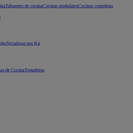
ina
Taburetes de cocina
Cocinas modulares
Cocinas completas
s
bles
Secadoras por Kg
as de Cocina
Tostadoras