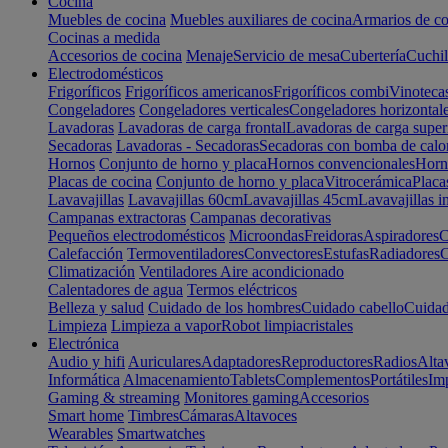
Cocina
Muebles de cocina
Muebles auxiliares de cocina
Armarios de co
Cocinas a medida
Accesorios de cocina
Menaje
Servicio de mesa
Cubertería
Cuchil
Electrodomésticos
Frigoríficos
Frigoríficos americanos
Frigoríficos combi
Vinoteca
Congeladores
Congeladores verticales
Congeladores horizontal
Lavadoras
Lavadoras de carga frontal
Lavadoras de carga super
Secadoras
Lavadoras - Secadoras
Secadoras con bomba de calo
Hornos
Conjunto de horno y placa
Hornos convencionales
Horno
Placas de cocina
Conjunto de horno y placa
Vitrocerámica
Placa
Lavavajillas
Lavavajillas 60cm
Lavavajillas 45cm
Lavavajillas i
Campanas extractoras
Campanas decorativas
Pequeños electrodomésticos
Microondas
Freidoras
Aspiradores
C
Calefacción
Termoventiladores
Convectores
Estufas
Radiadores
C
Climatización
Ventiladores
Aire acondicionado
Calentadores de agua
Termos eléctricos
Belleza y salud
Cuidado de los hombres
Cuidado cabello
Cuidad
Limpieza
Limpieza a vapor
Robot limpiacristales
Electrónica
Audio y hifi
Auriculares
Adaptadores
Reproductores
Radios
Alta
Informática
Almacenamiento
Tablets
Complementos
Portátiles
Im
Gaming & streaming
Monitores gaming
Accesorios
Smart home
Timbres
Cámaras
Altavoces
Wearables
Smartwatches