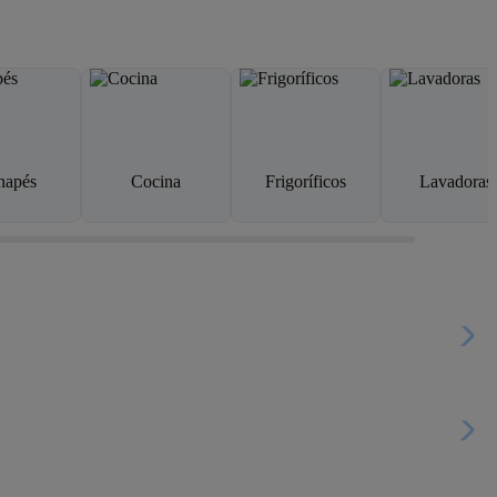
napés
Cocina
Frigoríficos
Lavadoras