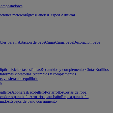
ompostadores
aciones metereológicas
Paneles
Cesped Artificial
les para habitación de bebé
Cunas
Cama bebé
Decoración bebé
lípticas
Bicicletas estáticas
Recambios y complementos
Cintas
Rodillos
taformas vibratorias
Recambios y complementos
s y esferas de equilibrio
ón
alleros
Jaboneras
Escobillero
Portarrollos
Cestas de ropa
cadores para baño
Armarios para baño
Repisa para baño
inados
Espejos de baño con aumento