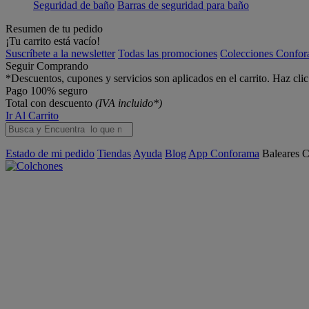
Seguridad de baño
Barras de seguridad para baño
Resumen de tu pedido
¡Tu carrito está vacío!
Suscríbete a la newsletter
Todas las promociones
Colecciones Confo
Seguir Comprando
*Descuentos, cupones y servicios son aplicados en el carrito. Haz cli
Pago 100% seguro
Total con descuento
(IVA incluido*)
Ir Al Carrito
Estado de mi pedido
Tiendas
Ayuda
Blog
App Conforama
Baleares
C