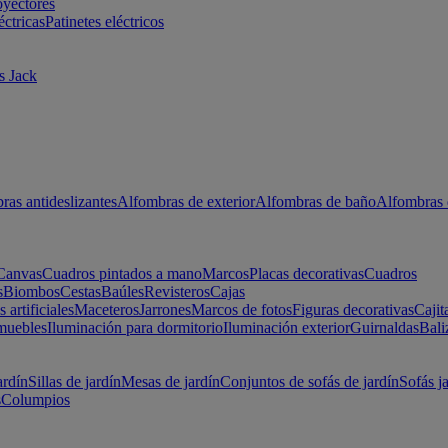
oyectores
éctricas
Patinetes eléctricos
s Jack
ras antideslizantes
Alfombras de exterior
Alfombras de baño
Alfombras 
Canvas
Cuadros pintados a mano
Marcos
Placas decorativas
Cuadros
s
Biombos
Cestas
Baúles
Revisteros
Cajas
s artificiales
Maceteros
Jarrones
Marcos de fotos
Figuras decorativas
Cajit
muebles
Iluminación para dormitorio
Iluminación exterior
Guirnaldas
Bali
ardín
Sillas de jardín
Mesas de jardín
Conjuntos de sofás de jardín
Sofás j
s
Columpios