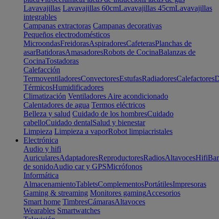
Lavavajillas
Lavavajillas 60cm
Lavavajillas 45cm
Lavavajillas
integrables
Campanas extractoras
Campanas decorativas
Pequeños electrodomésticos
Microondas
Freidoras
Aspiradores
Cafeteras
Planchas de
asar
Batidoras
Amasadores
Robots de Cocina
Balanzas de
Cocina
Tostadoras
Calefacción
Termoventiladores
Convectores
Estufas
Radiadores
Calefactores
D
Térmicos
Humidificadores
Climatización
Ventiladores
Aire acondicionado
Calentadores de agua
Termos eléctricos
Belleza y salud
Cuidado de los hombres
Cuidado
cabello
Cuidado dental
Salud y bienestar
Limpieza
Limpieza a vapor
Robot limpiacristales
Electrónica
Audio y hifi
Auriculares
Adaptadores
Reproductores
Radios
Altavoces
Hifi
Bar
de sonido
Audio car y GPS
Micrófonos
Informática
Almacenamiento
Tablets
Complementos
Portátiles
Impresoras
Gaming & streaming
Monitores gaming
Accesorios
Smart home
Timbres
Cámaras
Altavoces
Wearables
Smartwatches