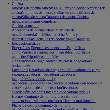
Cocina
Muebles de cocina
Muebles auxiliares de cocina
Armarios de
cocina
Conjuntos de mesas y sillas de cocina
Mesas de
cocina
Sillas de cocina
Taburetes de cocina
Cocinas
modulares
Cocinas completas
Cocinas a medida
Accesorios de cocina
Menaje
Servicio de
mesa
Cubertería
Cuchillos para chef
Vinos y
licores
Botellas
Utensilios de cocina
Vajilla
Bandejas
Electrodomésticos
Frigoríficos
Frigoríficos americanos
Frigoríficos
combi
Vinotecas
Frigoríficos integrables
Frigoríficos
pequeños
Frigoríficos portátiles
Congeladores
Congeladores verticales
Congeladores
horizontales
Lavadoras
Lavadoras de carga frontal
Lavadoras de carga
superior
Lavadoras - Secadoras
Lavadoras
integrables
Lavadoras por kg
Secadoras
Lavadoras - Secadoras
Secadoras con bomba de
calor
Secadoras de condensación
Secadoras de
evacuación
Secadoras integrables
Secadoras por Kg
Hornos
Conjunto de horno y placa
Hornos
convencionales
Hornos pirolíticos
Hornos multifunción
Placas de cocina
Conjunto de horno y
placa
Vitrocerámica
Placas de inducción
Placas de gas