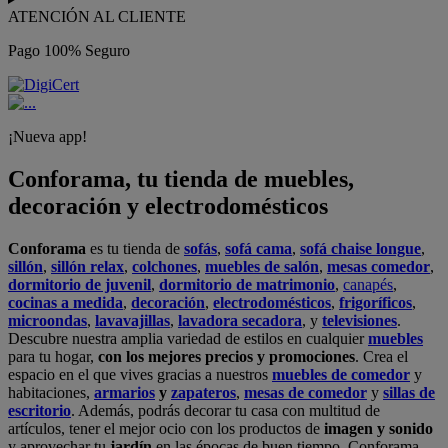
ATENCIÓN AL CLIENTE
Pago 100% Seguro
¡Nueva app!
Conforama, tu tienda de muebles,
decoración y electrodomésticos
Conforama
es tu tienda de
sofás
,
sofá cama
,
sofá chaise longue
,
sillón
,
sillón relax
,
colchones
,
muebles de salón
,
mesas comedor
,
dormitorio de juvenil
,
dormitorio de matrimonio
,
canapés
,
cocinas a medida
,
decoración
,
electrodomésticos
,
frigoríficos
,
microondas
,
lavavajillas
,
lavadora secadora
, y
televisiones
.
Descubre nuestra amplia variedad de estilos en cualquier
muebles
para tu hogar,
con los mejores precios y promociones
. Crea el
espacio en el que vives gracias a nuestros
muebles de comedor
y
habitaciones,
armarios
y
zapateros
,
mesas de comedor
y
sillas de
escritorio
. Además, podrás decorar tu casa con multitud de
artículos, tener el mejor ocio con los productos de
imagen y sonido
y aprovechar tu
jardín
en las épocas de buen tiempo. Conforama