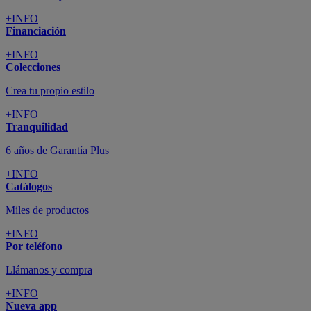
+INFO
Financiación
+INFO
Colecciones
Crea tu propio estilo
+INFO
Tranquilidad
6 años de Garantía Plus
+INFO
Catálogos
Miles de productos
+INFO
Por teléfono
Llámanos y compra
+INFO
Nueva app