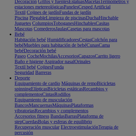
Decoración
Grifos y fuentes
Estatuas
Macetas
Termómetros y
estaciones metereológicas
Paneles
Cesped Artificial
Textil
Cojines de jardín
Fundas de jardín
Piscina
Plegable
Limpieza de piscinas
Ducha
Hinchable
Juguetes
Columpios
Toboganes
Hinchables
Casitas
Mascotas
Comederos
Jaulas
Casetas para mascotas
Bebé
Habitación bebé
Humidificadores
Cestas
Colchón para
bebé
Muebles para habitación de bebé
Cunas
Cama
bebé
Decoración bebé
Paseo
Coche
Mochilas
Accesorios
Capazos
Carrito ligero
Baño e higiene
Aspirador nasal
Orinales
Textil bebé
Cojines
Funda
Seguridad
Barreras
Deporte
Equipamiento de cardio
Máquinas de remo
Bicicletas
spinning
Elípticas
Bicicletas estáticas
Recambios y
complementos
Cintas
Rodillos
Equipamiento de musculación
Bancos
Mancuernas
Máquinas
Plataformas
vibratorias
Recambios y complementos
Accesorios fitness
Bandas
Barras
Plataforma de
step
Cuerdas
Bolas y esferas de equilibrio
Recuperación muscular
Electroestimulación
Terapia de
percusión