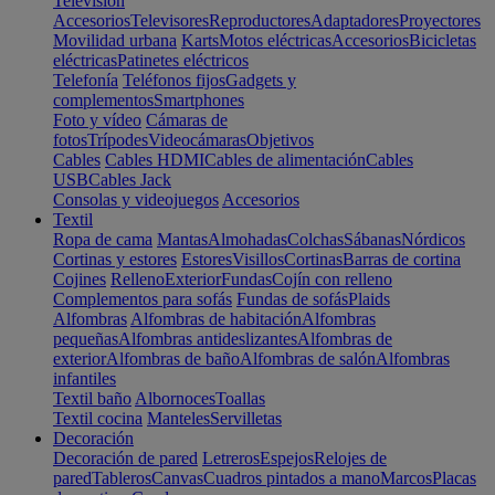
Televisión
Accesorios
Televisores
Reproductores
Adaptadores
Proyectores
Movilidad urbana
Karts
Motos eléctricas
Accesorios
Bicicletas
eléctricas
Patinetes eléctricos
Telefonía
Teléfonos fijos
Gadgets y
complementos
Smartphones
Foto y vídeo
Cámaras de
fotos
Trípodes
Videocámaras
Objetivos
Cables
Cables HDMI
Cables de alimentación
Cables
USB
Cables Jack
Consolas y videojuegos
Accesorios
Textil
Ropa de cama
Mantas
Almohadas
Colchas
Sábanas
Nórdicos
Cortinas y estores
Estores
Visillos
Cortinas
Barras de cortina
Cojines
Relleno
Exterior
Fundas
Cojín con relleno
Complementos para sofás
Fundas de sofás
Plaids
Alfombras
Alfombras de habitación
Alfombras
pequeñas
Alfombras antideslizantes
Alfombras de
exterior
Alfombras de baño
Alfombras de salón
Alfombras
infantiles
Textil baño
Albornoces
Toallas
Textil cocina
Manteles
Servilletas
Decoración
Decoración de pared
Letreros
Espejos
Relojes de
pared
Tableros
Canvas
Cuadros pintados a mano
Marcos
Placas