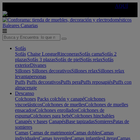
🔵Cambia tu electro con
-10% EXTRA
de descuento ☑️
AQUÍ
Baleares
Canarias
Sofás
Sofás
Chaise Longue
Rinconeras
Sofás cama
Sofás 2
plazas
Sofás 3 plazas
Sofás de piel
Sofás relax
Sofás
exterior
Divanes
Sillones
Sillones decorativos
Sillones relax
Sillones relax
levantapersonas
Puffs
Puffs decorativos
Puffs pera
Puffs reposapiés
Puffs con
almacenaje
Descanso
Colchones
Packs colchón y canapé
Colchones
viscoelásticos
Colchones de muelles
Colchones de muelles
ensacados
Colchones enrollados
Colchones de
espuma
Colchones para bebé
Colchones hinchables
Canapés y bases
Canapés
Base tapizadas
Somieres
Patas de
somieres
Camas
Camas de matrimonio
Camas dobles
Camas
individuales
Camas juveniles
Camas infantiles
Literas
Camas