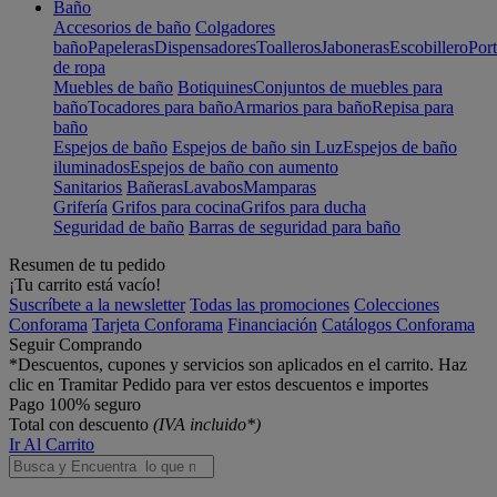
Baño
Accesorios de baño
Colgadores
baño
Papeleras
Dispensadores
Toalleros
Jaboneras
Escobillero
Port
de ropa
Muebles de baño
Botiquines
Conjuntos de muebles para
baño
Tocadores para baño
Armarios para baño
Repisa para
baño
Espejos de baño
Espejos de baño sin Luz
Espejos de baño
iluminados
Espejos de baño con aumento
Sanitarios
Bañeras
Lavabos
Mamparas
Grifería
Grifos para cocina
Grifos para ducha
Seguridad de baño
Barras de seguridad para baño
Resumen de tu pedido
¡Tu carrito está vacío!
Suscríbete a la newsletter
Todas las promociones
Colecciones
Conforama
Tarjeta Conforama
Financiación
Catálogos Conforama
Seguir Comprando
*Descuentos, cupones y servicios son aplicados en el carrito. Haz
clic en Tramitar Pedido para ver estos descuentos e importes
Pago 100% seguro
Total con descuento
(IVA incluido*)
Ir Al Carrito