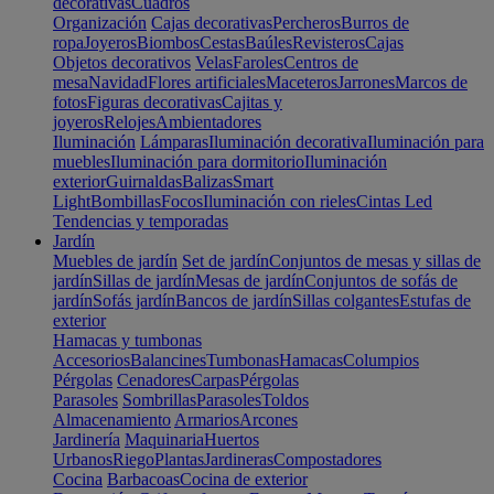
decorativas
Cuadros
Organización
Cajas decorativas
Percheros
Burros de
ropa
Joyeros
Biombos
Cestas
Baúles
Revisteros
Cajas
Objetos decorativos
Velas
Faroles
Centros de
mesa
Navidad
Flores artificiales
Maceteros
Jarrones
Marcos de
fotos
Figuras decorativas
Cajitas y
joyeros
Relojes
Ambientadores
Iluminación
Lámparas
Iluminación decorativa
Iluminación para
muebles
Iluminación para dormitorio
Iluminación
exterior
Guirnaldas
Balizas
Smart
Light
Bombillas
Focos
Iluminación con rieles
Cintas Led
Tendencias y temporadas
Jardín
Muebles de jardín
Set de jardín
Conjuntos de mesas y sillas de
jardín
Sillas de jardín
Mesas de jardín
Conjuntos de sofás de
jardín
Sofás jardín
Bancos de jardín
Sillas colgantes
Estufas de
exterior
Hamacas y tumbonas
Accesorios
Balancines
Tumbonas
Hamacas
Columpios
Pérgolas
Cenadores
Carpas
Pérgolas
Parasoles
Sombrillas
Parasoles
Toldos
Almacenamiento
Armarios
Arcones
Jardinería
Maquinaria
Huertos
Urbanos
Riego
Plantas
Jardineras
Compostadores
Cocina
Barbacoas
Cocina de exterior