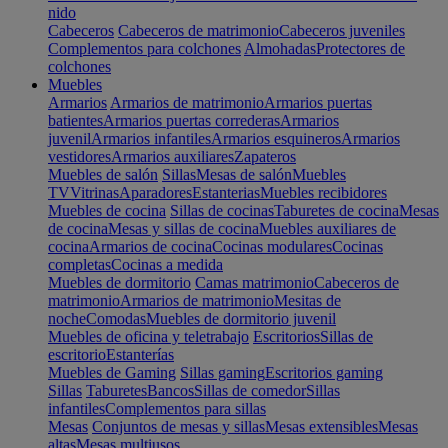
nido
Cabeceros
Cabeceros de matrimonio
Cabeceros juveniles
Complementos para colchones
Almohadas
Protectores de
colchones
Muebles
Armarios
Armarios de matrimonio
Armarios puertas
batientes
Armarios puertas correderas
Armarios
juvenil
Armarios infantiles
Armarios esquineros
Armarios
vestidores
Armarios auxiliares
Zapateros
Muebles de salón
Sillas
Mesas de salón
Muebles
TV
Vitrinas
Aparadores
Estanterias
Muebles recibidores
Muebles de cocina
Sillas de cocinas
Taburetes de cocina
Mesas
de cocina
Mesas y sillas de cocina
Muebles auxiliares de
cocina
Armarios de cocina
Cocinas modulares
Cocinas
completas
Cocinas a medida
Muebles de dormitorio
Camas matrimonio
Cabeceros de
matrimonio
Armarios de matrimonio
Mesitas de
noche
Comodas
Muebles de dormitorio juvenil
Muebles de oficina y teletrabajo
Escritorios
Sillas de
escritorio
Estanterías
Muebles de Gaming
Sillas gaming
Escritorios gaming
Sillas
Taburetes
Bancos
Sillas de comedor
Sillas
infantiles
Complementos para sillas
Mesas
Conjuntos de mesas y sillas
Mesas extensibles
Mesas
altas
Mesas multiusos