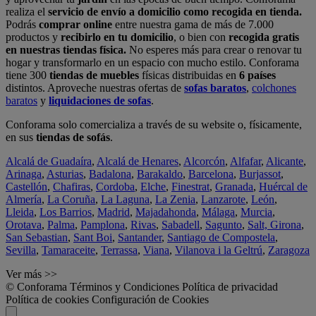
realiza el
servicio de envío a domicilio como recogida en tienda.
Podrás
comprar online
entre nuestra gama de más de 7.000
productos y
recibirlo en tu domicilio
, o bien con
recogida gratis
en nuestras tiendas física.
No esperes más para crear o renovar tu
hogar y transformarlo en un espacio con mucho estilo. Conforama
tiene 300
tiendas de muebles
físicas distribuidas en
6 países
distintos. Aproveche nuestras ofertas de
sofas baratos
,
colchones
baratos
y
liquidaciones de sofas
.
Conforama solo comercializa a través de su website o, físicamente,
en sus
tiendas de sofás
.
Alcalá de Guadaíra
,
Alcalá de Henares
,
Alcorcón
,
Alfafar
,
Alicante
,
Arinaga
,
Asturias
,
Badalona
,
Barakaldo
,
Barcelona
,
Burjassot
,
Castellón
,
Chafiras
,
Cordoba
,
Elche
,
Finestrat
,
Granada
,
Huércal de
Almería
,
La Coruña
,
La Laguna
,
La Zenia
,
Lanzarote
,
León
,
Lleida
,
Los Barrios
,
Madrid
,
Majadahonda
,
Málaga
,
Murcia
,
Orotava
,
Palma
,
Pamplona
,
Rivas
,
Sabadell
,
Sagunto
,
Salt, Girona
,
San Sebastian
,
Sant Boi
,
Santander
,
Santiago de Compostela
,
Sevilla
,
Tamaraceite
,
Terrassa
,
Viana
,
Vilanova i la Geltrú
,
Zaragoza
Ver más >>
© Conforama
Términos y Condiciones
Política de privacidad
Política de cookies
Configuración de Cookies