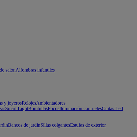
de salón
Alfombras infantiles
as y joyeros
Relojes
Ambientadores
zas
Smart Light
Bombillas
Focos
Iluminación con rieles
Cintas Led
ardín
Bancos de jardín
Sillas colgantes
Estufas de exterior