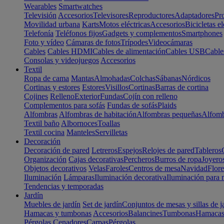
Wearables
Smartwatches
Televisión
Accesorios
Televisores
Reproductores
Adaptadores
Pr
Movilidad urbana
Karts
Motos eléctricas
Accesorios
Bicicletas el
Telefonía
Teléfonos fijos
Gadgets y complementos
Smartphones
Foto y vídeo
Cámaras de fotos
Trípodes
Videocámaras
Cables
Cables HDMI
Cables de alimentación
Cables USB
Cable
Consolas y videojuegos
Accesorios
Textil
Ropa de cama
Mantas
Almohadas
Colchas
Sábanas
Nórdicos
Cortinas y estores
Estores
Visillos
Cortinas
Barras de cortina
Cojines
Relleno
Exterior
Fundas
Cojín con relleno
Complementos para sofás
Fundas de sofás
Plaids
Alfombras
Alfombras de habitación
Alfombras pequeñas
Alfomb
Textil baño
Albornoces
Toallas
Textil cocina
Manteles
Servilletas
Decoración
Decoración de pared
Letreros
Espejos
Relojes de pared
Tableros
Organización
Cajas decorativas
Percheros
Burros de ropa
Joyero
Objetos decorativos
Velas
Faroles
Centros de mesa
Navidad
Flore
Iluminación
Lámparas
Iluminación decorativa
Iluminación para 
Tendencias y temporadas
Jardín
Muebles de jardín
Set de jardín
Conjuntos de mesas y sillas de j
Hamacas y tumbonas
Accesorios
Balancines
Tumbonas
Hamaca
Pérgolas
Cenadores
Carpas
Pérgolas