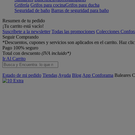
Grifería
Grifos para cocina
Grifos para ducha
Seguridad de baño
Barras de seguridad para baño
Resumen de tu pedido
¡Tu carrito está vacío!
Suscríbete a la newsletter
Todas las promociones
Colecciones Confo
Seguir Comprando
*Descuentos, cupones y servicios son aplicados en el carrito. Haz cli
Pago 100% seguro
Total con descuento
(IVA incluido*)
Ir Al Carrito
Estado de mi pedido
Tiendas
Ayuda
Blog
App Conforama
Baleares
C