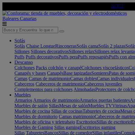
🔵Cambia tu electro con
-10% EXTRA
de descuento ☑️
AQUÍ
Baleares
Canarias
Sofás
Sofás
Chaise Longue
Rinconeras
Sofás cama
Sofás 2 plazas
Sofá
Sillones
Sillones decorativos
Sillones relax
Sillones relax levant
Puffs
Puffs decorativos
Puffs pera
Puffs reposapiés
Puffs con al
Descanso
Colchones
Packs colchón y canapé
Colchones viscoelásticos
Col
Canapés y bases
Canapés
Base tapizadas
Somieres
Patas de somi
Camas
Camas de matrimonio
Camas dobles
Camas individuales
Cabeceros
Cabeceros de matrimonio
Cabeceros juveniles
Complementos para colchones
Almohadas
Protectores de colch
Muebles
Armarios
Armarios de matrimonio
Armarios puertas batientes
Ar
Muebles de salón
Sillas
Mesas de salón
Muebles TV
Vitrinas
Apa
Muebles de cocina
Sillas de cocinas
Taburetes de cocina
Mesas d
Muebles de dormitorio
Camas matrimonio
Cabeceros de matrim
Muebles de oficina y teletrabajo
Escritorios
Sillas de escritorio
Es
Muebles de Gaming
Sillas gaming
Escritorios gaming
Sillas
Taburetes
Bancos
Sillas de comedor
Sillas infantiles
Complem