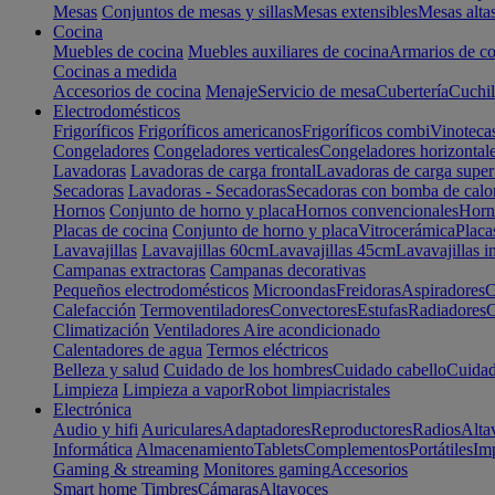
Mesas
Conjuntos de mesas y sillas
Mesas extensibles
Mesas alta
Cocina
Muebles de cocina
Muebles auxiliares de cocina
Armarios de co
Cocinas a medida
Accesorios de cocina
Menaje
Servicio de mesa
Cubertería
Cuchil
Electrodomésticos
Frigoríficos
Frigoríficos americanos
Frigoríficos combi
Vinoteca
Congeladores
Congeladores verticales
Congeladores horizontal
Lavadoras
Lavadoras de carga frontal
Lavadoras de carga super
Secadoras
Lavadoras - Secadoras
Secadoras con bomba de calo
Hornos
Conjunto de horno y placa
Hornos convencionales
Horno
Placas de cocina
Conjunto de horno y placa
Vitrocerámica
Placa
Lavavajillas
Lavavajillas 60cm
Lavavajillas 45cm
Lavavajillas i
Campanas extractoras
Campanas decorativas
Pequeños electrodomésticos
Microondas
Freidoras
Aspiradores
C
Calefacción
Termoventiladores
Convectores
Estufas
Radiadores
C
Climatización
Ventiladores
Aire acondicionado
Calentadores de agua
Termos eléctricos
Belleza y salud
Cuidado de los hombres
Cuidado cabello
Cuidad
Limpieza
Limpieza a vapor
Robot limpiacristales
Electrónica
Audio y hifi
Auriculares
Adaptadores
Reproductores
Radios
Alta
Informática
Almacenamiento
Tablets
Complementos
Portátiles
Im
Gaming & streaming
Monitores gaming
Accesorios
Smart home
Timbres
Cámaras
Altavoces