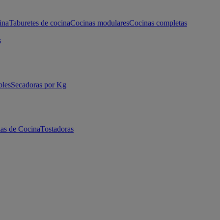
ina
Taburetes de cocina
Cocinas modulares
Cocinas completas
s
bles
Secadoras por Kg
as de Cocina
Tostadoras