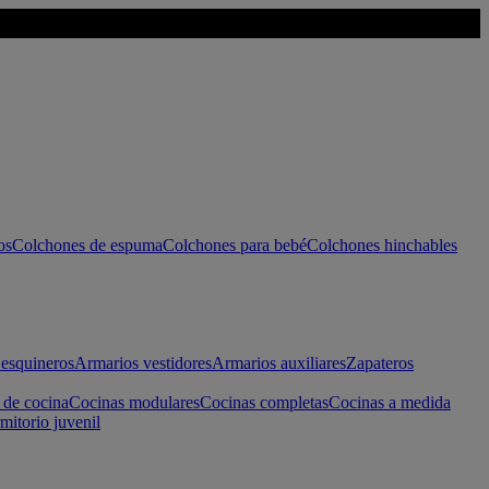
os
Colchones de espuma
Colchones para bebé
Colchones hinchables
esquineros
Armarios vestidores
Armarios auxiliares
Zapateros
 de cocina
Cocinas modulares
Cocinas completas
Cocinas a medida
mitorio juvenil