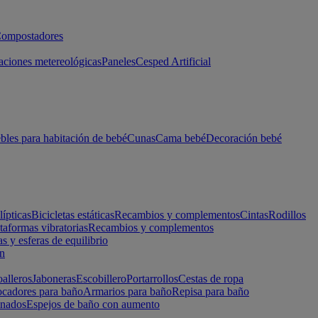
ompostadores
aciones metereológicas
Paneles
Cesped Artificial
les para habitación de bebé
Cunas
Cama bebé
Decoración bebé
lípticas
Bicicletas estáticas
Recambios y complementos
Cintas
Rodillos
taformas vibratorias
Recambios y complementos
s y esferas de equilibrio
ón
alleros
Jaboneras
Escobillero
Portarrollos
Cestas de ropa
cadores para baño
Armarios para baño
Repisa para baño
inados
Espejos de baño con aumento