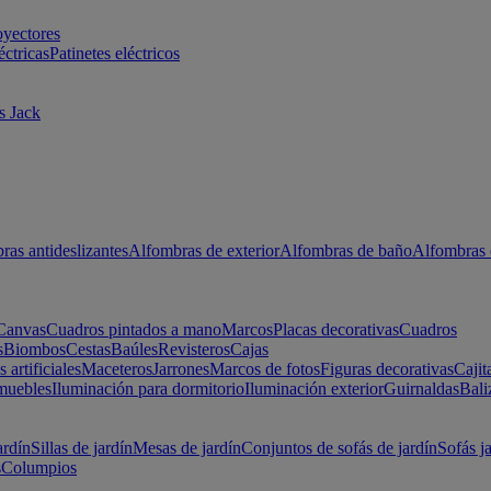
oyectores
éctricas
Patinetes eléctricos
s Jack
ras antideslizantes
Alfombras de exterior
Alfombras de baño
Alfombras 
Canvas
Cuadros pintados a mano
Marcos
Placas decorativas
Cuadros
s
Biombos
Cestas
Baúles
Revisteros
Cajas
s artificiales
Maceteros
Jarrones
Marcos de fotos
Figuras decorativas
Cajit
muebles
Iluminación para dormitorio
Iluminación exterior
Guirnaldas
Bali
ardín
Sillas de jardín
Mesas de jardín
Conjuntos de sofás de jardín
Sofás j
s
Columpios