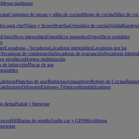
s
Mesas multiusos
cina
Conjuntos de mesas y sillas de cocina
Mesas de cocina
Sillas de coc
los para chef
Vinos y licores
Botellas
Utensilios de cocina
Vajilla
Bandeja
s
Frigoríficos integrables
Frigoríficos pequeños
Frigoríficos portátiles
es
ior
Lavadoras - Secadoras
Lavadoras integrables
Lavadoras por kg
r
Secadoras de condensación
Secadoras de evacuación
Secadoras integra
s pirolíticos
Hornos multifunción
s de inducción
Placas de gas
ntegrables
afeteras
Planchas de asar
Batidoras
Amasadores
Robots de Cocina
Balanz
alefactores
Difusores
Emisores Térmicos
Humidificadores
o dental
Salud y bienestar
voces
Hifi
Barras de sonido
Audio car y GPS
Micrófonos
presoras