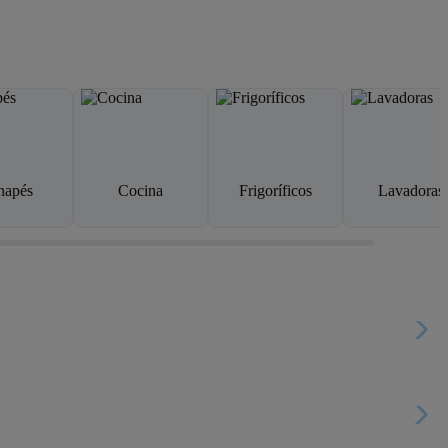
napés
Cocina
Frigoríficos
Lavadoras