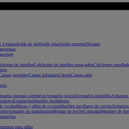
s 3 plazas
Sofás de piel
Sofás relax
Sofás exterior
Divanes
apersonas
macenaje
chones de muelles
Colchones de muelles ensacados
Colchones enrollad
eres
Camas juveniles
Camas infantiles
Literas
Camas nido
ones
marios puertas correderas
Armarios juvenil
Armarios infantiles
Armarios 
radores
Estanterias
Muebles recibidores
e cocina
Mesas y sillas de cocina
Muebles auxiliares de cocina
Armarios
onio
Armarios de matrimonio
Mesitas de noche
Comodas
Muebles de dor
tanterías
entos para sillas