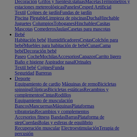
Decoración
Grifos y fuentes
Estatuas
Macetas
Termómetros y
estaciones metereológicas
Paneles
Cesped Artificial
Textil
Cojines de jardín
Fundas de jardín
Piscina
Plegable
Limpieza de piscinas
Ducha
Hinchable
Juguetes
Columpios
Toboganes
Hinchables
Casitas
Mascotas
Comederos
Jaulas
Casetas para mascotas
Bebé
Habitación bebé
Humidificadores
Cestas
Colchón para
bebé
Muebles para habitación de bebé
Cunas
Cama
bebé
Decoración bebé
Paseo
Coche
Mochilas
Accesorios
Capazos
Carrito ligero
Baño e higiene
Aspirador nasal
Orinales
Textil bebé
Cojines
Funda
Seguridad
Barreras
Deporte
Equipamiento de cardio
Máquinas de remo
Bicicletas
spinning
Elípticas
Bicicletas estáticas
Recambios y
complementos
Cintas
Rodillos
Equipamiento de musculación
Bancos
Mancuernas
Máquinas
Plataformas
vibratorias
Recambios y complementos
Accesorios fitness
Bandas
Barras
Plataforma de
step
Cuerdas
Bolas y esferas de equilibrio
Recuperación muscular
Electroestimulación
Terapia de
percusión