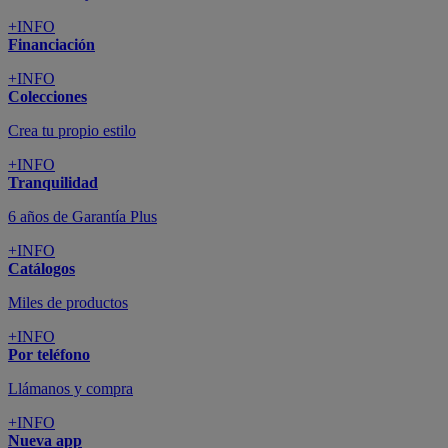
+INFO
Financiación
+INFO
Colecciones
Crea tu propio estilo
+INFO
Tranquilidad
6 años de Garantía Plus
+INFO
Catálogos
Miles de productos
+INFO
Por teléfono
Llámanos y compra
+INFO
Nueva app