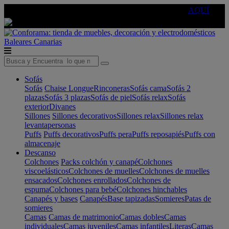
🔵Cambia tu electro con
-10% EXTRA
de descuento ☑️
AQUÍ
Baleares
Canarias
Sofás
Sofás
Chaise Longue
Rinconeras
Sofás cama
Sofás 2
plazas
Sofás 3 plazas
Sofás de piel
Sofás relax
Sofás
exterior
Divanes
Sillones
Sillones decorativos
Sillones relax
Sillones relax
levantapersonas
Puffs
Puffs decorativos
Puffs pera
Puffs reposapiés
Puffs con
almacenaje
Descanso
Colchones
Packs colchón y canapé
Colchones
viscoelásticos
Colchones de muelles
Colchones de muelles
ensacados
Colchones enrollados
Colchones de
espuma
Colchones para bebé
Colchones hinchables
Canapés y bases
Canapés
Base tapizadas
Somieres
Patas de
somieres
Camas
Camas de matrimonio
Camas dobles
Camas
individuales
Camas juveniles
Camas infantiles
Literas
Camas