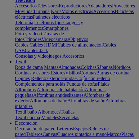
Televisión
Accesorios
Televisores
Reproductores
Adaptadores
Proyectores
Movilidad urbana
Karts
Motos eléctricas
Accesorios
Bicicletas
eléctricas
Patinetes eléctricos
Telefonía
Teléfonos fijos
Gadgets y
complementos
Smartphones
Foto y vídeo
Cámaras de
fotos
Trípodes
Videocámaras
Objetivos
Cables
Cables HDMI
Cables de alimentación
Cables
USB
Cables Jack
Consolas y videojuegos
Accesorios
Textil
Ropa de cama
Mantas
Almohadas
Colchas
Sábanas
Nórdicos
Cortinas y estores
Estores
Visillos
Cortinas
Barras de cortina
Cojines
Relleno
Exterior
Fundas
Cojín con relleno
Complementos para sofás
Fundas de sofás
Plaids
Alfombras
Alfombras de habitación
Alfombras
pequeñas
Alfombras antideslizantes
Alfombras de
exterior
Alfombras de baño
Alfombras de salón
Alfombras
infantiles
Textil baño
Albornoces
Toallas
Textil cocina
Manteles
Servilletas
Decoración
Decoración de pared
Letreros
Espejos
Relojes de
pared
Tableros
Canvas
Cuadros pintados a mano
Marcos
Placas