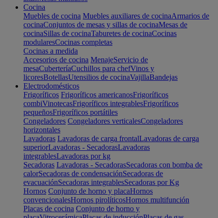
Cocina
Muebles de cocina
Muebles auxiliares de cocina
Armarios de
cocina
Conjuntos de mesas y sillas de cocina
Mesas de
cocina
Sillas de cocina
Taburetes de cocina
Cocinas
modulares
Cocinas completas
Cocinas a medida
Accesorios de cocina
Menaje
Servicio de
mesa
Cubertería
Cuchillos para chef
Vinos y
licores
Botellas
Utensilios de cocina
Vajilla
Bandejas
Electrodomésticos
Frigoríficos
Frigoríficos americanos
Frigoríficos
combi
Vinotecas
Frigoríficos integrables
Frigoríficos
pequeños
Frigoríficos portátiles
Congeladores
Congeladores verticales
Congeladores
horizontales
Lavadoras
Lavadoras de carga frontal
Lavadoras de carga
superior
Lavadoras - Secadoras
Lavadoras
integrables
Lavadoras por kg
Secadoras
Lavadoras - Secadoras
Secadoras con bomba de
calor
Secadoras de condensación
Secadoras de
evacuación
Secadoras integrables
Secadoras por Kg
Hornos
Conjunto de horno y placa
Hornos
convencionales
Hornos pirolíticos
Hornos multifunción
Placas de cocina
Conjunto de horno y
placa
Vitrocerámica
Placas de inducción
Placas de gas