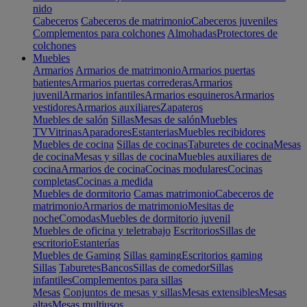
nido
Cabeceros
Cabeceros de matrimonio
Cabeceros juveniles
Complementos para colchones
Almohadas
Protectores de
colchones
Muebles
Armarios
Armarios de matrimonio
Armarios puertas
batientes
Armarios puertas correderas
Armarios
juvenil
Armarios infantiles
Armarios esquineros
Armarios
vestidores
Armarios auxiliares
Zapateros
Muebles de salón
Sillas
Mesas de salón
Muebles
TV
Vitrinas
Aparadores
Estanterias
Muebles recibidores
Muebles de cocina
Sillas de cocinas
Taburetes de cocina
Mesas
de cocina
Mesas y sillas de cocina
Muebles auxiliares de
cocina
Armarios de cocina
Cocinas modulares
Cocinas
completas
Cocinas a medida
Muebles de dormitorio
Camas matrimonio
Cabeceros de
matrimonio
Armarios de matrimonio
Mesitas de
noche
Comodas
Muebles de dormitorio juvenil
Muebles de oficina y teletrabajo
Escritorios
Sillas de
escritorio
Estanterías
Muebles de Gaming
Sillas gaming
Escritorios gaming
Sillas
Taburetes
Bancos
Sillas de comedor
Sillas
infantiles
Complementos para sillas
Mesas
Conjuntos de mesas y sillas
Mesas extensibles
Mesas
altas
Mesas multiusos