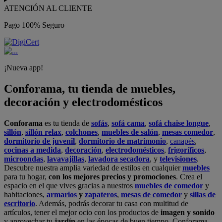
ATENCIÓN AL CLIENTE
Pago 100% Seguro
¡Nueva app!
Conforama, tu tienda de muebles,
decoración y electrodomésticos
Conforama
es tu tienda de
sofás
,
sofá cama
,
sofá chaise longue
,
sillón
,
sillón relax
,
colchones
,
muebles de salón
,
mesas comedor
,
dormitorio de juvenil
,
dormitorio de matrimonio
,
canapés
,
cocinas a medida
,
decoración
,
electrodomésticos
,
frigoríficos
,
microondas
,
lavavajillas
,
lavadora secadora
, y
televisiones
.
Descubre nuestra amplia variedad de estilos en cualquier
muebles
para tu hogar,
con los mejores precios y promociones
. Crea el
espacio en el que vives gracias a nuestros
muebles de comedor
y
habitaciones,
armarios
y
zapateros
,
mesas de comedor
y
sillas de
escritorio
. Además, podrás decorar tu casa con multitud de
artículos, tener el mejor ocio con los productos de
imagen y sonido
y aprovechar tu
jardín
en las épocas de buen tiempo. Conforama