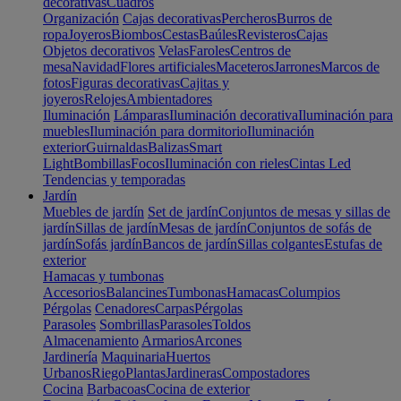
decorativas
Cuadros
Organización
Cajas decorativas
Percheros
Burros de
ropa
Joyeros
Biombos
Cestas
Baúles
Revisteros
Cajas
Objetos decorativos
Velas
Faroles
Centros de
mesa
Navidad
Flores artificiales
Maceteros
Jarrones
Marcos de
fotos
Figuras decorativas
Cajitas y
joyeros
Relojes
Ambientadores
Iluminación
Lámparas
Iluminación decorativa
Iluminación para
muebles
Iluminación para dormitorio
Iluminación
exterior
Guirnaldas
Balizas
Smart
Light
Bombillas
Focos
Iluminación con rieles
Cintas Led
Tendencias y temporadas
Jardín
Muebles de jardín
Set de jardín
Conjuntos de mesas y sillas de
jardín
Sillas de jardín
Mesas de jardín
Conjuntos de sofás de
jardín
Sofás jardín
Bancos de jardín
Sillas colgantes
Estufas de
exterior
Hamacas y tumbonas
Accesorios
Balancines
Tumbonas
Hamacas
Columpios
Pérgolas
Cenadores
Carpas
Pérgolas
Parasoles
Sombrillas
Parasoles
Toldos
Almacenamiento
Armarios
Arcones
Jardinería
Maquinaria
Huertos
Urbanos
Riego
Plantas
Jardineras
Compostadores
Cocina
Barbacoas
Cocina de exterior