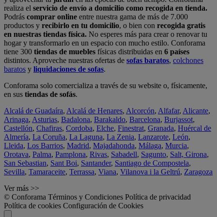
realiza el
servicio de envío a domicilio como recogida en tienda.
Podrás
comprar online
entre nuestra gama de más de 7.000
productos y
recibirlo en tu domicilio
, o bien con
recogida gratis
en nuestras tiendas física.
No esperes más para crear o renovar tu
hogar y transformarlo en un espacio con mucho estilo. Conforama
tiene 300
tiendas de muebles
físicas distribuidas en
6 países
distintos. Aproveche nuestras ofertas de
sofas baratos
,
colchones
baratos
y
liquidaciones de sofas
.
Conforama solo comercializa a través de su website o, físicamente,
en sus
tiendas de sofás
.
Alcalá de Guadaíra
,
Alcalá de Henares
,
Alcorcón
,
Alfafar
,
Alicante
,
Arinaga
,
Asturias
,
Badalona
,
Barakaldo
,
Barcelona
,
Burjassot
,
Castellón
,
Chafiras
,
Cordoba
,
Elche
,
Finestrat
,
Granada
,
Huércal de
Almería
,
La Coruña
,
La Laguna
,
La Zenia
,
Lanzarote
,
León
,
Lleida
,
Los Barrios
,
Madrid
,
Majadahonda
,
Málaga
,
Murcia
,
Orotava
,
Palma
,
Pamplona
,
Rivas
,
Sabadell
,
Sagunto
,
Salt, Girona
,
San Sebastian
,
Sant Boi
,
Santander
,
Santiago de Compostela
,
Sevilla
,
Tamaraceite
,
Terrassa
,
Viana
,
Vilanova i la Geltrú
,
Zaragoza
Ver más >>
© Conforama
Términos y Condiciones
Política de privacidad
Política de cookies
Configuración de Cookies