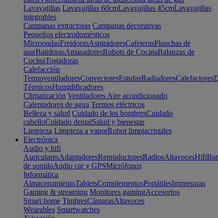
Lavavajillas
Lavavajillas 60cm
Lavavajillas 45cm
Lavavajillas
integrables
Campanas extractoras
Campanas decorativas
Pequeños electrodomésticos
Microondas
Freidoras
Aspiradores
Cafeteras
Planchas de
asar
Batidoras
Amasadores
Robots de Cocina
Balanzas de
Cocina
Tostadoras
Calefacción
Termoventiladores
Convectores
Estufas
Radiadores
Calefactores
D
Térmicos
Humidificadores
Climatización
Ventiladores
Aire acondicionado
Calentadores de agua
Termos eléctricos
Belleza y salud
Cuidado de los hombres
Cuidado
cabello
Cuidado dental
Salud y bienestar
Limpieza
Limpieza a vapor
Robot limpiacristales
Electrónica
Audio y hifi
Auriculares
Adaptadores
Reproductores
Radios
Altavoces
Hifi
Bar
de sonido
Audio car y GPS
Micrófonos
Informática
Almacenamiento
Tablets
Complementos
Portátiles
Impresoras
Gaming & streaming
Monitores gaming
Accesorios
Smart home
Timbres
Cámaras
Altavoces
Wearables
Smartwatches