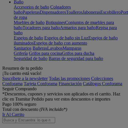
Baño
Accesorios de baño
Colgadores
baño
Papeleras
Dispensadores
Toalleros
Jaboneras
Escobillero
Port
de ropa
Muebles de baño
Botiquines
Conjuntos de muebles para
baño
Tocadores para baño
Armarios para baño
Repisa para
baño
Espejos de baño
Espejos de baño sin Luz
Espejos de baño
iluminados
Espejos de baño con aumento
Sanitarios
Bañeras
Lavabos
Mamparas
Grifería
Grifos para cocina
Grifos para ducha
Seguridad de baño
Barras de seguridad para baño
Resumen de tu pedido
¡Tu carrito está vacío!
Suscríbete a la newsletter
Todas las promociones
Colecciones
Conforama
Tarjeta Conforama
Financiación
Catálogos Conforama
Seguir Comprando
*Descuentos, cupones y servicios son aplicados en el carrito. Haz
clic en Tramitar Pedido para ver estos descuentos e importes
Pago 100% seguro
Total con descuento
(IVA incluido*)
Ir Al Carrito