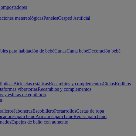
ompostadores
aciones metereológicas
Paneles
Cesped Artificial
les para habitación de bebé
Cunas
Cama bebé
Decoración bebé
lípticas
Bicicletas estáticas
Recambios y complementos
Cintas
Rodillos
taformas vibratorias
Recambios y complementos
s y esferas de equilibrio
ón
alleros
Jaboneras
Escobillero
Portarrollos
Cestas de ropa
cadores para baño
Armarios para baño
Repisa para baño
inados
Espejos de baño con aumento