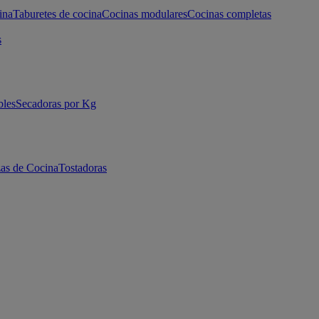
ina
Taburetes de cocina
Cocinas modulares
Cocinas completas
s
bles
Secadoras por Kg
as de Cocina
Tostadoras