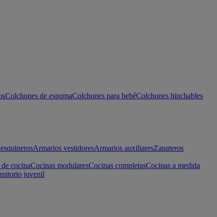
os
Colchones de espuma
Colchones para bebé
Colchones hinchables
esquineros
Armarios vestidores
Armarios auxiliares
Zapateros
 de cocina
Cocinas modulares
Cocinas completas
Cocinas a medida
mitorio juvenil