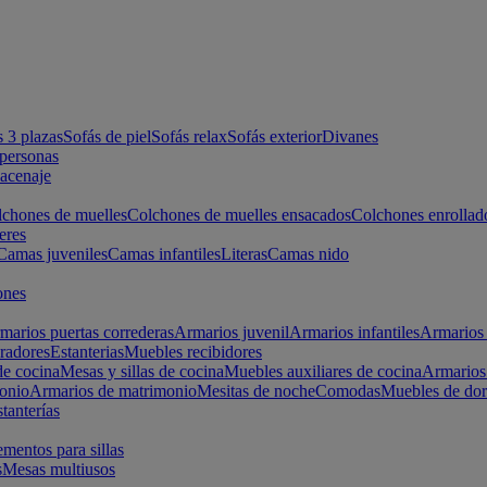
s 3 plazas
Sofás de piel
Sofás relax
Sofás exterior
Divanes
apersonas
macenaje
chones de muelles
Colchones de muelles ensacados
Colchones enrollad
eres
Camas juveniles
Camas infantiles
Literas
Camas nido
ones
marios puertas correderas
Armarios juvenil
Armarios infantiles
Armarios 
radores
Estanterias
Muebles recibidores
e cocina
Mesas y sillas de cocina
Muebles auxiliares de cocina
Armarios
onio
Armarios de matrimonio
Mesitas de noche
Comodas
Muebles de dor
tanterías
entos para sillas
s
Mesas multiusos