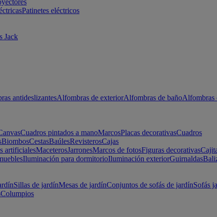
oyectores
éctricas
Patinetes eléctricos
s Jack
ras antideslizantes
Alfombras de exterior
Alfombras de baño
Alfombras 
Canvas
Cuadros pintados a mano
Marcos
Placas decorativas
Cuadros
s
Biombos
Cestas
Baúles
Revisteros
Cajas
s artificiales
Maceteros
Jarrones
Marcos de fotos
Figuras decorativas
Cajit
muebles
Iluminación para dormitorio
Iluminación exterior
Guirnaldas
Bali
ardín
Sillas de jardín
Mesas de jardín
Conjuntos de sofás de jardín
Sofás j
s
Columpios