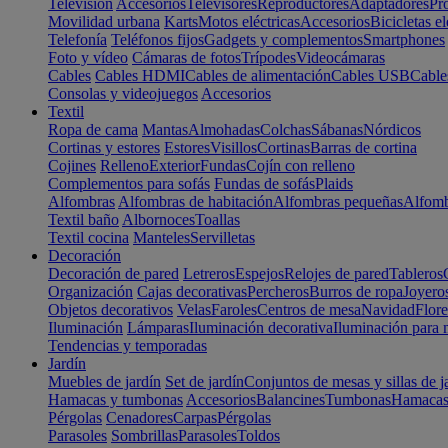
Televisión
Accesorios
Televisores
Reproductores
Adaptadores
Pr
Movilidad urbana
Karts
Motos eléctricas
Accesorios
Bicicletas el
Telefonía
Teléfonos fijos
Gadgets y complementos
Smartphones
Foto y vídeo
Cámaras de fotos
Trípodes
Videocámaras
Cables
Cables HDMI
Cables de alimentación
Cables USB
Cable
Consolas y videojuegos
Accesorios
Textil
Ropa de cama
Mantas
Almohadas
Colchas
Sábanas
Nórdicos
Cortinas y estores
Estores
Visillos
Cortinas
Barras de cortina
Cojines
Relleno
Exterior
Fundas
Cojín con relleno
Complementos para sofás
Fundas de sofás
Plaids
Alfombras
Alfombras de habitación
Alfombras pequeñas
Alfomb
Textil baño
Albornoces
Toallas
Textil cocina
Manteles
Servilletas
Decoración
Decoración de pared
Letreros
Espejos
Relojes de pared
Tableros
Organización
Cajas decorativas
Percheros
Burros de ropa
Joyero
Objetos decorativos
Velas
Faroles
Centros de mesa
Navidad
Flore
Iluminación
Lámparas
Iluminación decorativa
Iluminación para 
Tendencias y temporadas
Jardín
Muebles de jardín
Set de jardín
Conjuntos de mesas y sillas de j
Hamacas y tumbonas
Accesorios
Balancines
Tumbonas
Hamaca
Pérgolas
Cenadores
Carpas
Pérgolas
Parasoles
Sombrillas
Parasoles
Toldos