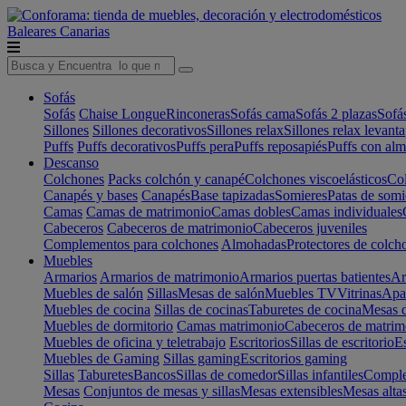
Baleares
Canarias
Sofás
Sofás
Chaise Longue
Rinconeras
Sofás cama
Sofás 2 plazas
Sofá
Sillones
Sillones decorativos
Sillones relax
Sillones relax levant
Puffs
Puffs decorativos
Puffs pera
Puffs reposapiés
Puffs con al
Descanso
Colchones
Packs colchón y canapé
Colchones viscoelásticos
Col
Canapés y bases
Canapés
Base tapizadas
Somieres
Patas de somi
Camas
Camas de matrimonio
Camas dobles
Camas individuales
Cabeceros
Cabeceros de matrimonio
Cabeceros juveniles
Complementos para colchones
Almohadas
Protectores de colch
Muebles
Armarios
Armarios de matrimonio
Armarios puertas batientes
Ar
Muebles de salón
Sillas
Mesas de salón
Muebles TV
Vitrinas
Apa
Muebles de cocina
Sillas de cocinas
Taburetes de cocina
Mesas d
Muebles de dormitorio
Camas matrimonio
Cabeceros de matrim
Muebles de oficina y teletrabajo
Escritorios
Sillas de escritorio
Es
Muebles de Gaming
Sillas gaming
Escritorios gaming
Sillas
Taburetes
Bancos
Sillas de comedor
Sillas infantiles
Complem
Mesas
Conjuntos de mesas y sillas
Mesas extensibles
Mesas alta