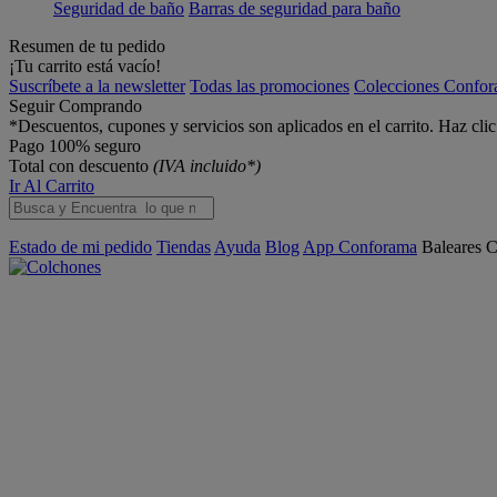
Seguridad de baño
Barras de seguridad para baño
Resumen de tu pedido
¡Tu carrito está vacío!
Suscríbete a la newsletter
Todas las promociones
Colecciones Confo
Seguir Comprando
*Descuentos, cupones y servicios son aplicados en el carrito. Haz cli
Pago 100% seguro
Total con descuento
(IVA incluido*)
Ir Al Carrito
Estado de mi pedido
Tiendas
Ayuda
Blog
App Conforama
Baleares
C