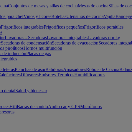
cina
Conjuntos de mesas y sillas de cocina
Mesas de cocina
Sillas de coc
los para chef
Vinos y licores
Botellas
Utensilios de cocina
Vajilla
Bandeja
s
Frigoríficos integrables
Frigoríficos pequeños
Frigoríficos portátiles
es
ior
Lavadoras - Secadoras
Lavadoras integrables
Lavadoras por kg
r
Secadoras de condensación
Secadoras de evacuación
Secadoras integra
s pirolíticos
Hornos multifunción
s de inducción
Placas de gas
ntegrables
afeteras
Planchas de asar
Batidoras
Amasadores
Robots de Cocina
Balanz
alefactores
Difusores
Emisores Térmicos
Humidificadores
o dental
Salud y bienestar
voces
Hifi
Barras de sonido
Audio car y GPS
Micrófonos
presoras