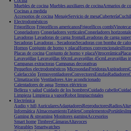
Cocina
Muebles de cocina
Muebles auxiliares de cocina
Armarios de co
Cocinas a medida
Accesorios de cocina
Menaje
Servicio de mesa
Cubertería
Cuchil
Electrodomésticos
Frigoríficos
Frigoríficos americanos
Frigoríficos combi
Vinoteca
Congeladores
Congeladores verticales
Congeladores horizontal
Lavadoras
Lavadoras de carga frontal
Lavadoras de carga super
Secadoras
Lavadoras - Secadoras
Secadoras con bomba de calo
Hornos
Conjunto de horno y placa
Hornos convencionales
Horno
Placas de cocina
Conjunto de horno y placa
Vitrocerámica
Placa
Lavavajillas
Lavavajillas 60cm
Lavavajillas 45cm
Lavavajillas i
Campanas extractoras
Campanas decorativas
Pequeños electrodomésticos
Microondas
Freidoras
Aspiradores
C
Calefacción
Termoventiladores
Convectores
Estufas
Radiadores
C
Climatización
Ventiladores
Aire acondicionado
Calentadores de agua
Termos eléctricos
Belleza y salud
Cuidado de los hombres
Cuidado cabello
Cuidad
Limpieza
Limpieza a vapor
Robot limpiacristales
Electrónica
Audio y hifi
Auriculares
Adaptadores
Reproductores
Radios
Alta
Informática
Almacenamiento
Tablets
Complementos
Portátiles
Im
Gaming & streaming
Monitores gaming
Accesorios
Smart home
Timbres
Cámaras
Altavoces
Wearables
Smartwatches