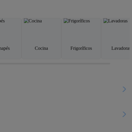
napés
Cocina
Frigoríficos
Lavadoras