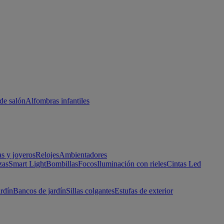
de salón
Alfombras infantiles
as y joyeros
Relojes
Ambientadores
zas
Smart Light
Bombillas
Focos
Iluminación con rieles
Cintas Led
ardín
Bancos de jardín
Sillas colgantes
Estufas de exterior