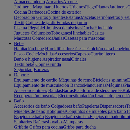
Almacenamiento
Armarios
Arcones
Jardinería
Maquinaria
Huertos Urbanos
Riego
Plantas
Jardineras
C
Cocina
Barbacoas
Cocina de exterior
Decoración
Grifos y fuentes
Estatuas
Macetas
Termómetros y est
Textil
Cojines de jardín
Fundas de jardín
Piscina
Plegable
Limpieza de piscinas
Ducha
Hinchable
Juguetes
Columpios
Toboganes
Hinchables
Casitas
Mascotas
Comederos
Jaulas
Casetas para mascotas
Bebé
Habitación bebé
Humidificadores
Cestas
Colchón para bebé
Mueb
Paseo
Coche
Mochilas
Accesorios
Capazos
Carrito ligero
Baño e higiene
Aspirador nasal
Orinales
Textil bebé
Cojines
Funda
Seguridad
Barreras
Deporte
Equipamiento de cardio
Máquinas de remo
Bicicletas spinning
E
Equipamiento de musculación
Bancos
Mancuernas
Máquinas
Pla
Accesorios fitness
Bandas
Barras
Plataforma de step
Cuerdas
Bola
Recuperación muscular
Electroestimulación
Terapia de percusi
Baño
Accesorios de baño
Colgadores baño
Papeleras
Dispensadores
To
Muebles de baño
Botiquines
Conjuntos de muebles para baño
To
Espejos de baño
Espejos de baño sin Luz
Espejos de baño ilum
Sanitarios
Bañeras
Lavabos
Mamparas
Grifería
Grifos para cocina
Grifos para ducha